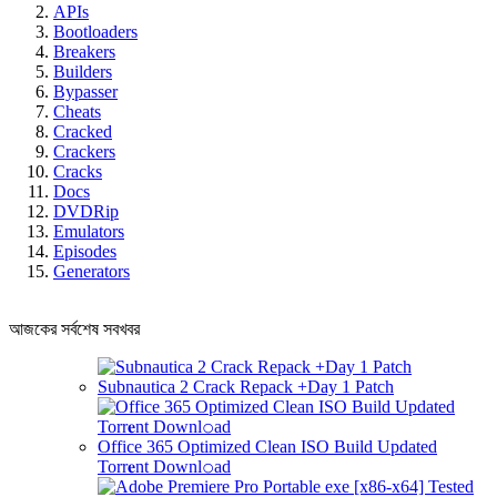
APIs
Bootloaders
Breakers
Builders
Bypasser
Cheats
Cracked
Crackers
Cracks
Docs
DVDRip
Emulators
Episodes
Generators
আজকের সর্বশেষ সবখবর
Subnautica 2 Crack Repack +Day 1 Patch
Office 365 Optimized Clean ISO Build Updated
Torr𝐞nt Downl𝚘аd