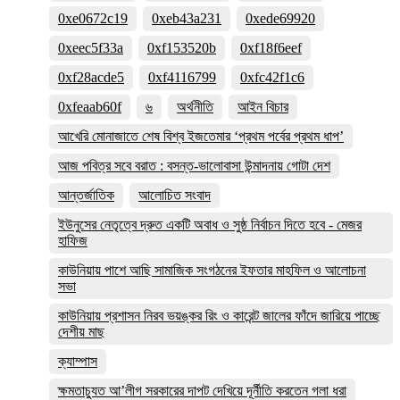
0xe0672c19
0xeb43a231
0xede69920
0xeec5f33a
0xf153520b
0xf18f6eef
0xf28acde5
0xf4116799
0xfc42f1c6
0xfeaab60f
৬
অর্থনীতি
আইন বিচার
আখেরি মোনাজাতে শেষ বিশ্ব ইজতেমার ‘প্রথম পর্বের প্রথম ধাপ’
আজ পবিত্র সবে বরাত : বসন্ত-ভালোবাসা উন্মাদনায় গোটা দেশ
আন্তর্জাতিক
আলোচিত সংবাদ
ইউনুসের নেতৃত্বে দ্রুত একটি অবাধ ও সুষ্ঠ নির্বাচন দিতে হবে - মেজর
হাফিজ
কাউনিয়ায় পাশে আছি সামাজিক সংগঠনের ইফতার মাহফিল ও আলোচনা
সভা
কাউনিয়ায় প্রশাসন নিরব ভয়ঙ্কর রিং ও কারেন্ট জালের ফাঁদে জারিয়ে পাচ্ছে
দেশীয় মাছ
ক্যাম্পাস
ক্ষমতাচ্যুত আ’লীগ সরকারের দাপট দেখিয়ে দূর্নীতি করতেন গলা ধরা