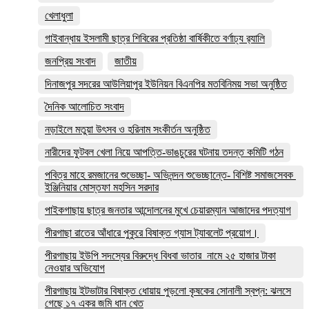
খেলাধুলা
গাইবান্ধায় ইসলামী ছাত্র শিবিরের প্রতিষ্ঠা বার্ষিকীতে বর্ণাঢ্য র‌্যালি
জনপ্রিয় সংবাদ
জাতীয়
দিনাজপুর সদরের আউলিয়াপুর ইউনিয়ন বিএনপির মতবিনিময় সভা অনুষ্ঠিত
দৈনিক আলোচিত সংবাদ
নড়াইলে মতুয়া উৎসব ও হরিনাম সংকীর্তন অনুষ্ঠিত
নারীদের ফুটবল খেলা নিয়ে আপত্তি-ভাঙচুরের ঘটনায় তদন্ত কমিটি গঠন
পবিত্র মাহে রমজানের শুভেচ্ছা- অভিনন্দন শুভেচ্ছান্তে- বিশিষ্ট সমাজসেবক
ইঞ্জিনিয়ার মোস্তফা মহসিন সরদার
পাইকগাছায় ছাত্র জনতার আন্দোলনের মুখে চেয়ারম্যান আজাদের পদত্যাগ
পীরগাছা রাতের আঁধারে পুকুরে বিষাক্ত গ্যাস ট্যাবলেট প্রয়োগ।
পীরগাছায় ইউপি সদস্যের বিরুদ্ধে বিধবা ভাতার নামে ২৫ হাজার টাকা
নেওয়ার অভিযোগ
পীরগাছায় ইটভাটার বিষাক্ত ধোয়ায় পুড়লো কৃষকের সোনালী স্বপ্ন: ঝলসে
গেছে ১৭ একর জমি ধান খেত