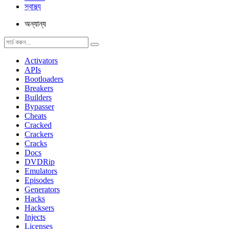
স্বাস্থ্য
অন্যান্য
Activators
APIs
Bootloaders
Breakers
Builders
Bypasser
Cheats
Cracked
Crackers
Cracks
Docs
DVDRip
Emulators
Episodes
Generators
Hacks
Hacksers
Injects
Licenses