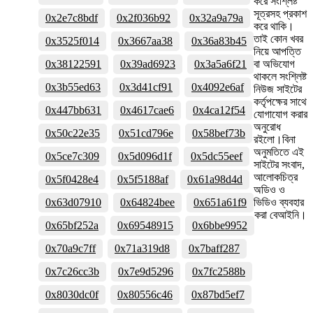
করে সংশ্লিষ্ট
সূত্রসহ প্রকাশ
0x2e7c8bdf
0x2f036b92
0x32a9a79a
করে থাকি।
তাই কোন খবর
0x3525f014
0x3667aa38
0x36a83b45
নিয়ে আপত্তি
0x38122591
0x39ad6923
0x3a5a6f21
বা অভিযোগ
থাকলে সংশ্লিষ্ট
0x3b55ed63
0x3d41cf91
0x4092e6af
নিউজ সাইটের
কর্তৃপক্ষের সাথে
0x447bb631
0x4617cae6
0x4ca12f54
যোগাযোগ করার
অনুরোধ
0x50c22e35
0x51cd796e
0x58bef73b
রইলো।বিনা
অনুমতিতে এই
0x5ce7c309
0x5d096d1f
0x5dc55eef
সাইটের সংবাদ,
আলোকচিত্র
0x5f0428e4
0x5f5188af
0x61a98d4d
অডিও ও
0x63d07910
0x64824bee
0x651a61f9
ভিডিও ব্যবহার
করা বেআইনি।
0x65bf252a
0x69548915
0x6bbe9952
0x70a9c7ff
0x71a319d8
0x7baff287
0x7c26cc3b
0x7e9d5296
0x7fc2588b
0x8030dc0f
0x80556c46
0x87bd5ef7