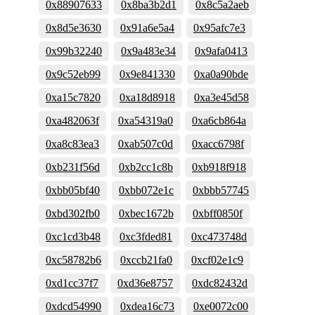
0x88907633
0x8ba3b2d1
0x8c5a2aeb
0x8d5e3630
0x91a6e5a4
0x95afc7e3
0x99b32240
0x9a483e34
0x9afa0413
0x9c52eb99
0x9e841330
0xa0a90bde
0xa15c7820
0xa18d8918
0xa3e45d58
0xa482063f
0xa54319a0
0xa6cb864a
0xa8c83ea3
0xab507c0d
0xacc6798f
0xb231f56d
0xb2cc1c8b
0xb918f918
0xbb05bf40
0xbb072e1c
0xbbb57745
0xbd302fb0
0xbec1672b
0xbff0850f
0xc1cd3b48
0xc3fded81
0xc473748d
0xc58782b6
0xccb21fa0
0xcf02e1c9
0xd1cc37f7
0xd36e8757
0xdc82432d
0xdcd54990
0xdea16c73
0xe0072c00