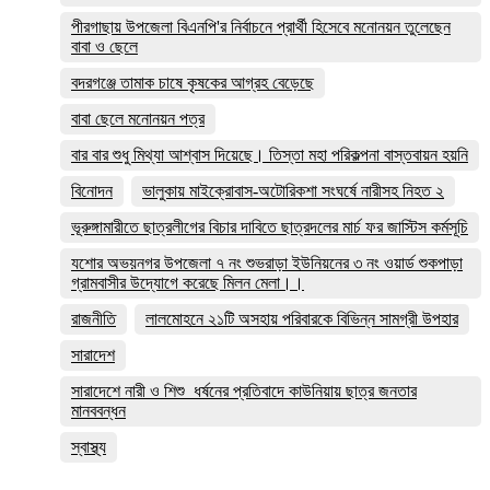
পীরগাছায় উপজেলা বিএনপি'র নির্বাচনে প্রার্থী হিসেবে মনোনয়ন তুলেছেন
বাবা ও ছেলে
বদরগঞ্জে তামাক চাষে কৃষকের আগ্রহ বেড়েছে
বাবা ছেলে মনোনয়ন পত্র
বার বার শুধু মিথ্যা আশ্বাস দিয়েছে। তিস্তা মহা পরিকল্পনা বাস্তবায়ন হয়নি
বিনোদন
ভালুকায় মাইক্রোবাস-অটোরিকশা সংঘর্ষে নারীসহ নিহত ২
ভূরুঙ্গামারীতে ছাত্রলীগের বিচার দাবিতে ছাত্রদলের মার্চ ফর জাস্টিস কর্মসূচি
যশোর অভয়নগর উপজেলা ৭ নং শুভরাড়া ইউনিয়নের ৩ নং ওয়ার্ড শুকপাড়া
গ্রামবাসীর উদ্যোগে করেছে মিলন মেলা।।
রাজনীতি
লালমোহনে ২১টি অসহায় পরিবারকে বিভিন্ন সামগ্রী উপহার
সারাদেশ
সারাদেশে নারী ও শিশু ধর্ষনের প্রতিবাদে কাউনিয়ায় ছাত্র জনতার
মানববন্ধন
স্বাস্থ্য