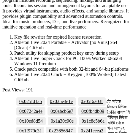
program includes recording, sequencing, mixing, and arranging
tools. It contains session and arrangement layouts for adaptable use.
It provides virtual instruments, audio effects, and sample libraries. It
provides plugin compatibility and advanced automation controls.
Ideal for music producers, DJs, and live performers. Recognized for
intuitive operation and real-time performance.
Key file rewriter for expired license restoration
Ableton Live 2024 Portable + Activator [no Virus] x64
[Clean] GitHub
Patch utility for skipping product key entry during setup
Ableton Live looper Crack for PC 100% Worked x86x64
Windows 11 Premium
Crack patch compatible with both 32-bit and 64-bit platforms
Ableton Live 2024 Crack + Keygen [100% Worked] Latest
GitHub
Post Views:
191
0x025fd1ab
0x035e3e1e
0x05f6303f
এই সাইটে
নিজম্ব নিউজ
0x07242a4e
0x0abcb6e7
0x0fb4db09
তৈরির পাশাপাশি
বিভিন্ন নিউজ
0x10ed8d54
0x1a30c90e
0x1c8c5b6a
সাইট থেকে
খবর সংগ্রহ
0x1f979c3f
0x23656847
0x241eeea2