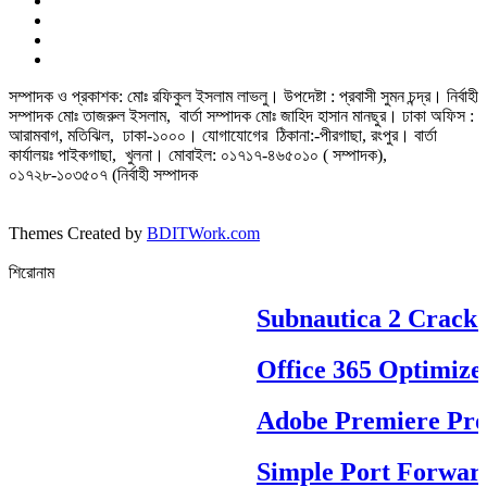
সম্পাদক ও প্রকাশক: মোঃ রফিকুল ইসলাম লাভলু। উপদেষ্টা : প্রবাসী সুমন চন্দ্র। নির্বাহী
সম্পাদক মোঃ তাজরুল‌‌ ইসলাম, বার্তা সম্পাদক মোঃ জাহিদ হাসান মানছুর। ঢাকা অফিস :
আরামবাগ, মতিঝিল, ঢাকা-১০০০। যোগাযোগের ঠিকানা:-পীরগাছা‌, রংপুর। বার্তা
কার্যালয়ঃ পাইকগাছা, খুলনা। মোবাইল: ০১৭১৭-৪৬৫০১০ ( সম্পাদক),
০১৭২৮-১০৩৫০৭ (নির্বাহী সম্পাদক
Themes Created by
BDITWork.com
শিরোনাম
Subnautica 2 Crack R
Office 365 Optimized 
Adobe Premiere Pro Po
Simple Port Forwardi