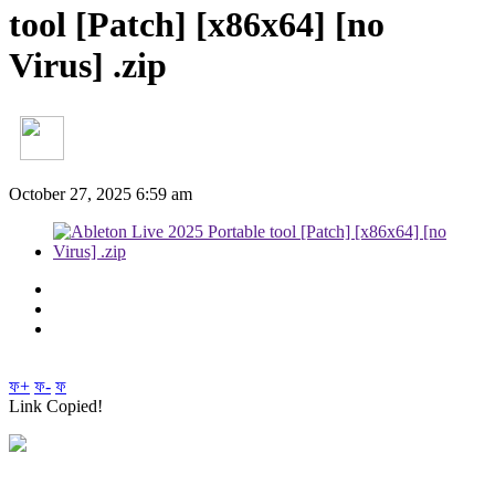
tool [Patch] [x86x64] [no
Virus] .zip
October 27, 2025 6:59 am
ফ+
ফ-
ফ
Link Copied!