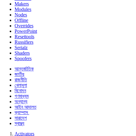
Makers
Modules
Nodes
Offline
Overrides
PowerPoint
Resettools
Russifiers
Serialz
Shaders
Spoofers
আন্তর্জাতিক
জাতীয়
রাজনীতি
খেলাধুলা
বিনোদন
গণমাধ্যম
অন্যান্য
আইন আদালত
ক্যাম্পাস
সারাদেশ
স্বাস্থ্য
Activators