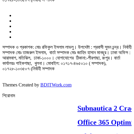
সম্পাদক ও প্রকাশক: মোঃ রফিকুল ইসলাম লাভলু। উপদেষ্টা : প্রবাসী সুমন চন্দ্র। নির্বাহী
সম্পাদক মোঃ তাজরুল‌‌ ইসলাম, বার্তা সম্পাদক মোঃ জাহিদ হাসান মানছুর। ঢাকা অফিস :
আরামবাগ, মতিঝিল, ঢাকা-১০০০। যোগাযোগের ঠিকানা:-পীরগাছা‌, রংপুর। বার্তা
কার্যালয়ঃ পাইকগাছা, খুলনা। মোবাইল: ০১৭১৭-৪৬৫০১০ ( সম্পাদক),
০১৭২৮-১০৩৫০৭ (নির্বাহী সম্পাদক
Themes Created by
BDITWork.com
শিরোনাম
Subnautica 2 Crac
Office 365 Optimi