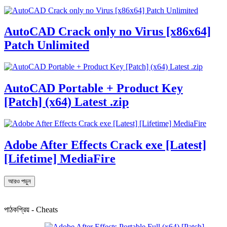
AutoCAD Crack only no Virus [x86x64]
Patch Unlimited
AutoCAD Portable + Product Key
[Patch] (x64) Latest .zip
Adobe After Effects Crack exe [Latest]
[Lifetime] MediaFire
আরও পড়ুন
পাঠকপ্রিয় - Cheats