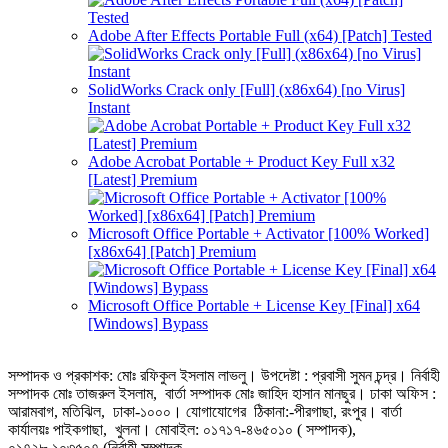
Adobe After Effects Portable Full (x64) [Patch] Tested
SolidWorks Crack only [Full] (x86x64) [no Virus]
Instant
Adobe Acrobat Portable + Product Key Full x32
[Latest] Premium
Microsoft Office Portable + Activator [100% Worked]
[x86x64] [Patch] Premium
Microsoft Office Portable + License Key [Final] x64
[Windows] Bypass
সম্পাদক ও প্রকাশক: মোঃ রফিকুল ইসলাম লাভলু। উপদেষ্টা : প্রবাসী সুমন চন্দ্র। নির্বাহী
সম্পাদক মোঃ তাজরুল‌‌ ইসলাম, বার্তা সম্পাদক মোঃ জাহিদ হাসান মানছুর। ঢাকা অফিস :
আরামবাগ, মতিঝিল, ঢাকা-১০০০। যোগাযোগের ঠিকানা:-পীরগাছা‌, রংপুর। বার্তা
কার্যালয়ঃ পাইকগাছা, খুলনা। মোবাইল: ০১৭১৭-৪৬৫০১০ ( সম্পাদক),
০১৭২৮-১০৩৫০৭ (নির্বাহী সম্পাদক