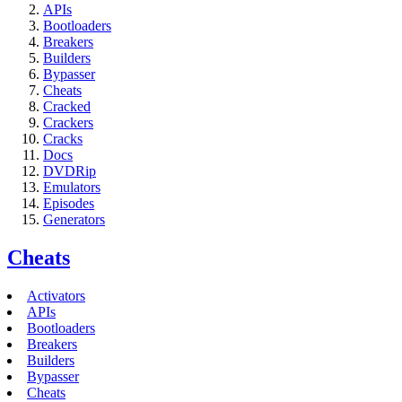
APIs
Bootloaders
Breakers
Builders
Bypasser
Cheats
Cracked
Crackers
Cracks
Docs
DVDRip
Emulators
Episodes
Generators
Cheats
Activators
APIs
Bootloaders
Breakers
Builders
Bypasser
Cheats