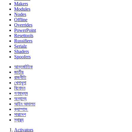
Makers
Modules
Nodes
Offline
Overrides
PowerPoint
Resettools
Russifiers
Serialz
Shaders
Spoofers
আন্তর্জাতিক
জাতীয়
রাজনীতি
খেলাধুলা
বিনোদন
গণমাধ্যম
অন্যান্য
আইন আদালত
ক্যাম্পাস
সারাদেশ
স্বাস্থ্য
Activators