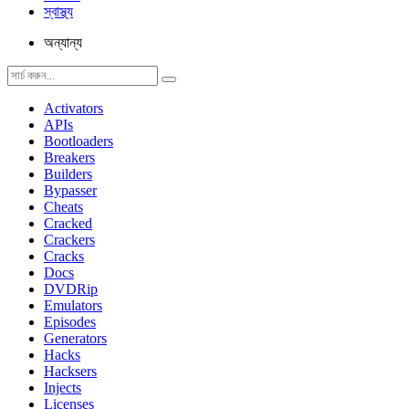
স্বাস্থ্য
অন্যান্য
Activators
APIs
Bootloaders
Breakers
Builders
Bypasser
Cheats
Cracked
Crackers
Cracks
Docs
DVDRip
Emulators
Episodes
Generators
Hacks
Hacksers
Injects
Licenses