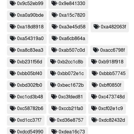
0x9c52eb99
0x9e841330
0xa0a90bde
0xa15c7820
0xa18d8918
0xa3e45d58
0xa482063f
0xa54319a0
0xa6cb864a
0xa8c83ea3
0xab507c0d
0xacc6798f
0xb231f56d
0xb2cc1c8b
0xb918f918
0xbb05bf40
0xbb072e1c
0xbbb57745
0xbd302fb0
0xbec1672b
0xbff0850f
0xc1cd3b48
0xc3fded81
0xc473748d
0xc58782b6
0xccb21fa0
0xcf02e1c9
0xd1cc37f7
0xd36e8757
0xdc82432d
0xdcd54990
0xdea16c73