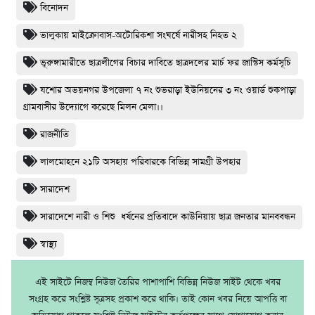
বিনোদন
ভালুকায় মাইক্রোবাস-অটোরিকশা সংঘর্ষে নারীসহ নিহত ২
ভূরুঙ্গামারীতে ছাত্রলীগের বিচার দাবিতে ছাত্রদলের মার্চ ফর জাস্টিস কর্মসূচি
যশোর অভয়নগর উপজেলা ৭ নং শুভরাড়া ইউনিয়নের ৩ নং ওয়ার্ড শুকপাড়া
গ্রামবাসীর উদ্যোগে করেছে মিলন মেলা।।
রাজনীতি
লালমোহনে ২১টি অসহায় পরিবারকে বিভিন্ন সামগ্রী উপহার
সারাদেশ
সারাদেশে নারী ও শিশু ধর্ষনের প্রতিবাদে কাউনিয়ায় ছাত্র জনতার মানববন্ধন
স্বাস্থ্য
এই সাইটে নিজম্ব নিউজ তৈরির পাশাপাশি বিভিন্ন নিউজ সাইট থেকে খবর
সংগ্রহ করে সংশ্লিষ্ট সূত্রসহ প্রকাশ করে থাকি। তাই কোন খবর নিয়ে আপত্তি বা