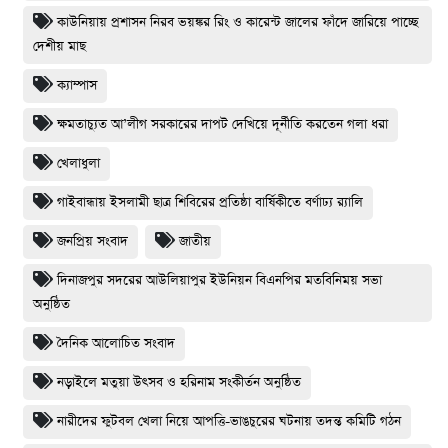
কাউনিয়ায় প্রশাসন নিরব ভয়ঙ্কর রিং ও কারেন্ট জালের ফাঁদে জারিয়ে পাচ্ছে
দেশীয় মাছ
ক্যাম্পাস
ক্ষমতাচ্যুত আ’লীগ সরকারের দাপট দেখিয়ে দূর্নীতি করতেন গলা ধরা
খেলাধুলা
গাইবান্ধায় ইসলামী ছাত্র শিবিরের প্রতিষ্ঠা বার্ষিকীতে বর্ণাঢ্য র‌্যালি
জনপ্রিয় সংবাদ
জাতীয়
দিনাজপুর সদরের আউলিয়াপুর ইউনিয়ন বিএনপির মতবিনিময় সভা
অনুষ্ঠিত
দৈনিক আলোচিত সংবাদ
নড়াইলে মতুয়া উৎসব ও হরিনাম সংকীর্তন অনুষ্ঠিত
নারীদের ফুটবল খেলা নিয়ে আপত্তি-ভাঙচুরের ঘটনায় তদন্ত কমিটি গঠন