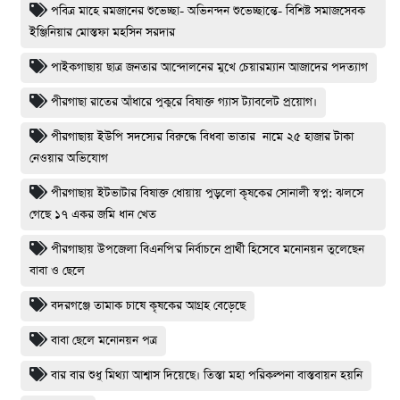
পবিত্র মাহে রমজানের শুভেচ্ছা- অভিনন্দন শুভেচ্ছান্তে- বিশিষ্ট সমাজসেবক
ইঞ্জিনিয়ার মোস্তফা মহসিন সরদার
পাইকগাছায় ছাত্র জনতার আন্দোলনের মুখে চেয়ারম্যান আজাদের পদত্যাগ
পীরগাছা রাতের আঁধারে পুকুরে বিষাক্ত গ্যাস ট্যাবলেট প্রয়োগ।
পীরগাছায় ইউপি সদস্যের বিরুদ্ধে বিধবা ভাতার নামে ২৫ হাজার টাকা
নেওয়ার অভিযোগ
পীরগাছায় ইটভাটার বিষাক্ত ধোয়ায় পুড়লো কৃষকের সোনালী স্বপ্ন: ঝলসে
গেছে ১৭ একর জমি ধান খেত
পীরগাছায় উপজেলা বিএনপি'র নির্বাচনে প্রার্থী হিসেবে মনোনয়ন তুলেছেন
বাবা ও ছেলে
বদরগঞ্জে তামাক চাষে কৃষকের আগ্রহ বেড়েছে
বাবা ছেলে মনোনয়ন পত্র
বার বার শুধু মিথ্যা আশ্বাস দিয়েছে। তিস্তা মহা পরিকল্পনা বাস্তবায়ন হয়নি