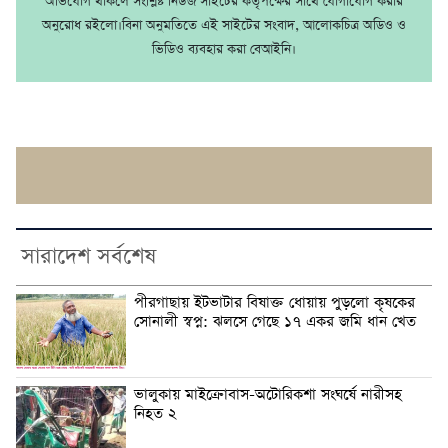
অভিযোগ থাকলে সংশ্লিষ্ট নিউজ সাইটের কর্তৃপক্ষের সাথে যোগাযোগ করার
অনুরোধ রইলো।বিনা অনুমতিতে এই সাইটের সংবাদ, আলোকচিত্র অডিও ও
ভিডিও ব্যবহার করা বেআইনি।
সারাদেশ সর্বশেষ
পীরগাছায় ইটভাটার বিষাক্ত ধোয়ায় পুড়লো কৃষকের
সোনালী স্বপ্ন: ঝলসে গেছে ১৭ একর জমি ধান খেত
ভালুকায় মাইক্রোবাস-অটোরিকশা সংঘর্ষে নারীসহ
নিহত ২