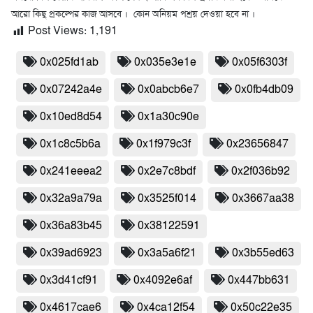
আরো কিছু প্রকল্পের কাজ আসবে । কোন অনিয়ম পশ্রয় দেওয়া হবে না ।
Post Views:
1,191
0x025fd1ab
0x035e3e1e
0x05f6303f
0x07242a4e
0x0abcb6e7
0x0fb4db09
0x10ed8d54
0x1a30c90e
0x1c8c5b6a
0x1f979c3f
0x23656847
0x241eeea2
0x2e7c8bdf
0x2f036b92
0x32a9a79a
0x3525f014
0x3667aa38
0x36a83b45
0x38122591
0x39ad6923
0x3a5a6f21
0x3b55ed63
0x3d41cf91
0x4092e6af
0x447bb631
0x4617cae6
0x4ca12f54
0x50c22e35