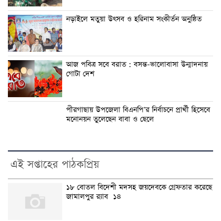
নড়াইলে মতুয়া উৎসব ও হরিনাম সংকীর্তন অনুষ্ঠিত
আজ পবিত্র সবে বরাত : বসন্ত-ভালোবাসা উন্মাদনায়
গোটা দেশ
পীরগাছায় উপজেলা বিএনপি’র নির্বাচনে প্রার্থী হিসেবে
মনোনয়ন তুলেছেন বাবা ও ছেলে
এই সপ্তাহের পাঠকপ্রিয়
১৮ বোতল বিদেশী মদসহ জয়দেবকে গ্রেফতার করেছে
জামালপুর র‍্যাব ১৪