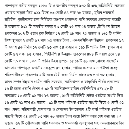
পাম্পযুক্ত গভীর নলকুপ ১৫৬০ টি ও অগভীর নলকুপ ৯৬২ টি এবং কমিউনিটি বেউজড
ওয়াটার সাপ্লাই স্কিম ৩২৯ টিতে ৮৩ কোটি ৪৪ লক্ষ ৭৮ হাজার , মুজিব শতবর্ষে
ভুমিহীন ,গৃহহীনদের জন্য নির্মিতব্য আশ্রয়ন প্রকল্পের পানি সরবরাহ প্রকল্পের কয়েটি
উপজেলায় ৬৩৯ টি অগভীর নলকুপে ৩ কোটি ৩৫ লক্ষ ২৪ হাজার ,জিপিএস উন্নয়ন
প্রকল্পের ১০৭ টি ওয়াশ ব্লক নির্মাণে ১৭ কোটি ৩৮ লাখ ৭৫ হাজার ও ১৬১ টি পানির
উৎস স্থাপনে ২ কোটি ৯৭ লাখ ৯৫ হাজার টাকা , এনএনসিপিএস উন্নয়ন প্রকল্পের ৯২
টি ওয়াশ ব্লক নির্মাণ ১২ কোটি ৬৩ লাখ ৫৪ হাজার ও ১৬১ টি পানির উৎস স্থাপন এ ২
কোটি ৯৭ লক্ষ ৯৫ হাজার , পিইডিপি ৪ উনন্নয়ন প্রকল্পের ৪৮৪ টি ওয়াশ ব্লকে ৮৪
কোটি ৭০ লাখ ও ৮০০ টি পানির উৎস স্থাপনে ১৫ কোটি ৬৮ লক্ষ ,রাজস্ব বাজেটের
আওতায় পাম্পযুক্ত অগভীর নলকুপে ৪৭ হাজার , পানির গুনগত মান পরীক্ষা ব্যবস্থা
শক্তিশালীকরণ প্রকল্পের ১ টি ল্যবরেটরী ভবন নির্মাণ কাজে ৫৩ লাখ ৭৮ হাজার ,
মানব সম্পদ উন্নয়নে গ্রামীণ পানি সরবরাহ ,স্যানিটেশন ও স্বাস্থ্যবিধি শীর্ষক প্রকল্পের
১৬ টি হ্যান্ড ওয়াশি স্টেশন ও ৩৬ টি স্যানিটেশন হাজিন ফেসিলিটিস এবং ২৮ টি
সাবমারে ১০ কোটি ৩৬ লাখ ৮৪ হাজার , ৯৬টি কমিউনিটি বেইজ ওয়াটার সাপ্লাই স্কিম
১৬ কোটি ৭১ লাখ ৫৯ হাজার , ৩১ টি স্মল পাইপড ওয়াটার সাপ্লাই স্কিমে ৫ কোটি ৫১
লাখ ,সদর, সরিষাবাড়ী ,মাদারগঞ্জ ও মেলান্দহ উপজেলায় ৪টি লার্জ পাইপড ওয়াটার
সাপ্লাই স্কিমে ২৪ কোটি ৮৩ লাখ ৬৮ হাজার টাকা ব্যয়ে নির্মাণ কাজ শেষ করা হয় । এ
ছাড়াও ৩২ টি পৌরসভায় পানি সরবরাহ ও মানববর্জ্য ব্যবস্থাপনা সহ এনভায়রনমেন্টাল