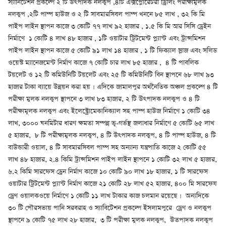
স্যানিটেশন প্রকল্পে ২ টি উৎপাদক নলকুপ ,৪টি এক্সপ্লোরেটরী ড্রিলিং পরীক্ষামুলক
নলকুপ ,২টি পাম্প হাউজ ও ২ টি সাবমারসিবল পাম্প খননে ৮৫ লাখ , ৩২ কি মি
পাইপ লাইন স্থাপন কাজে ৩ কোটি ৭৭ লাখ ৯২ হাজার , ১.৫ কি মি আর সিসি ড্রেইন
নির্মাণে ১ কোটি ৪ লাখ ৪৮ হাজার , ১টি ওয়াটার ট্রিটমেন্ট প্ল্যান্ট এবং ট্রান্সমিশন
পাইপ লাইন স্থাপন কাজে ৫ কোটি ৯১ লাখ ১৪ হাজার , ১ টি ফিক্যাল স্লাজ এবং সলিড
ওয়েস্ট ম্যানেজমেন্ট নির্মাণ কাজে ৭ কোটি চার লাখ ৮৫ হাজার , ৪ টি পাবলিক
টয়লেট ও ১২ টি কমিউনিটি টয়লেট এবং ২৫ টি কমিউনিটি বিন স্থাপনে ৬৮ লাখ ৯৩
হাজার টাকা ব্যায়ে উন্নয়ন করা হয় । এদিকে জামালপুর অর্থনৈতিক অঞ্চল প্রকল্পে ৪ টি
পরীক্ষা মুলক নলকুপ স্থাপনে ৩ লাখ ৮৩ হাজার, ২ টি উৎপাদক নলকুপ ও ৪ টি
পরীক্ষামূলক নলকুপ এবং ইলেক্ট্রোমেকানিক্যাল সহ পাম্প হাউজ নির্মাণে ১ কোটি ৩৪
লাখ, ৩০০০ ঘনমিটার ধারণ ক্ষমতা সম্পন্ন ভূ-গর্ভস্থ জলাধার নির্মাণে ৫ কোটি ৬৫ লাখ
৫ হাজার, ৮ টি পরীক্ষামুলক নলকুপ, ৪ টি উৎপাদক নলকুপ, ৪ টি পাম্প হাউজ, ৪ টি
বাউন্ডারী ওয়াল, ৪ টি সাবমারসিবল পাম্প সহ অন্যান্য যন্ত্রপাতি কাজে ২ কোটি ৫৫
লাখ ৪৮ হাজার, ২.৪ কিমি ট্রান্সমিশন পাইপ লাইন স্থাপনে ১ কোটি ৩২ লাখ ৫ হাজার,
৬.২ কিমি সারফেস ড্রেন নির্মাণ কাজে ১০ কোটি ৯০ লাখ ১৮ হাজার, ১ টি সারফেস
ওয়াটার ট্রিটমেন্ট প্ল্যান্ট নির্মাণ কাজে ২১ কোটি ২৮ লাখ ৫২ হাজার, ৪০০ মি সারফেয
ড্রেণ ওয়ালকওয়ে নির্মাণে ১ কোটি ১১ লাখ টাকার কাজ চলমান রয়েছে । অন্যদিকে
৩০ টি পৌরসভায় পানি সরবরাহ ও স্যাবিটেশন প্রকল্পে ইসলামপুরে ড্রেণ ও নলকুপ
স্থাপনে ৯ কোটি ৭৫ লাখ ২৮ হাজার, ৩ টি পরীক্ষা মুলক নলকুপ, উতপাদক নলকুপ