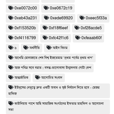
0xe0072c00
0xe0672c19
0xeb43a231
0xede69920
0xeec5f33a
0xf153520b
0xf18f6eef
0xf28acde5
0xf4116799
0xfc42f1c6
0xfeaab60f
৬
অর্থনীতি
আইন বিচার
আখেরি মোনাজাতে শেষ বিশ্ব ইজতেমার ‘প্রথম পর্বের প্রথম ধাপ’
আজ পবিত্র সবে বরাত : বসন্ত-ভালোবাসা উন্মাদনায় গোটা দেশ
আন্তর্জাতিক
আলোচিত সংবাদ
ইউনুসের নেতৃত্বে দ্রুত একটি অবাধ ও সুষ্ঠ নির্বাচন দিতে হবে - মেজর
হাফিজ
কাউনিয়ায় পাশে আছি সামাজিক সংগঠনের ইফতার মাহফিল ও আলোচনা
সভা