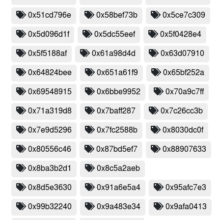
0x51cd796e
0x58bef73b
0x5ce7c309
0x5d096d1f
0x5dc55eef
0x5f0428e4
0x5f5188af
0x61a98d4d
0x63d07910
0x64824bee
0x651a61f9
0x65bf252a
0x69548915
0x6bbe9952
0x70a9c7ff
0x71a319d8
0x7baff287
0x7c26cc3b
0x7e9d5296
0x7fc2588b
0x8030dc0f
0x80556c46
0x87bd5ef7
0x88907633
0x8ba3b2d1
0x8c5a2aeb
0x8d5e3630
0x91a6e5a4
0x95afc7e3
0x99b32240
0x9a483e34
0x9afa0413