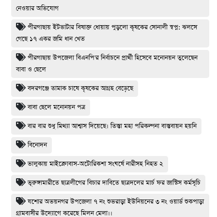
নেওয়ার অভিযোগ
পীরগাছায় ইটভাটার বিষাক্ত ধোয়ায় পুড়লো কৃষকের সোনালী স্বপ্ন: ঝলসে
গেছে ১৭ একর জমি ধান খেত
পীরগাছায় উপজেলা বিএনপি'র নির্বাচনে প্রার্থী হিসেবে মনোনয়ন তুলেছেন
বাবা ও ছেলে
বদরগঞ্জে তামাক চাষে কৃষকের আগ্রহ বেড়েছে
বাবা ছেলে মনোনয়ন পত্র
বার বার শুধু মিথ্যা আশ্বাস দিয়েছে। তিস্তা মহা পরিকল্পনা বাস্তবায়ন হয়নি
বিনোদন
ভালুকায় মাইক্রোবাস-অটোরিকশা সংঘর্ষে নারীসহ নিহত ২
ভূরুঙ্গামারীতে ছাত্রলীগের বিচার দাবিতে ছাত্রদলের মার্চ ফর জাস্টিস কর্মসূচি
যশোর অভয়নগর উপজেলা ৭ নং শুভরাড়া ইউনিয়নের ৩ নং ওয়ার্ড শুকপাড়া
গ্রামবাসীর উদ্যোগে করেছে মিলন মেলা।।