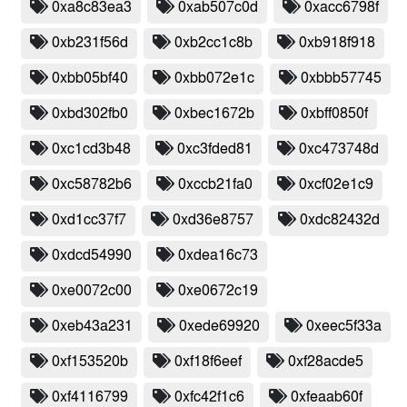
0xa8c83ea3
0xab507c0d
0xacc6798f
0xb231f56d
0xb2cc1c8b
0xb918f918
0xbb05bf40
0xbb072e1c
0xbbb57745
0xbd302fb0
0xbec1672b
0xbff0850f
0xc1cd3b48
0xc3fded81
0xc473748d
0xc58782b6
0xccb21fa0
0xcf02e1c9
0xd1cc37f7
0xd36e8757
0xdc82432d
0xdcd54990
0xdea16c73
0xe0072c00
0xe0672c19
0xeb43a231
0xede69920
0xeec5f33a
0xf153520b
0xf18f6eef
0xf28acde5
0xf4116799
0xfc42f1c6
0xfeaab60f