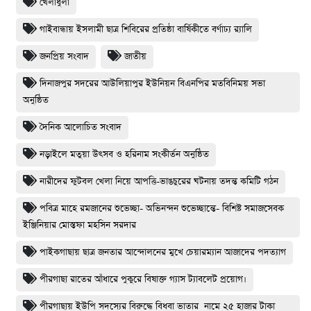
খেলাধুলা
গাইবান্ধায় ইসলামী ছাত্র শিবিরের প্রতিষ্ঠা বার্ষিকীতে বর্ণাঢ্য র‌্যালি
জনপ্রিয় সংবাদ
জাতীয়
দিনাজপুর সদরের আউলিয়াপুর ইউনিয়ন বিএনপির মতবিনিময় সভা
অনুষ্ঠিত
দৈনিক আলোচিত সংবাদ
নড়াইলে মতুয়া উৎসব ও হরিনাম সংকীর্তন অনুষ্ঠিত
নারীদের ফুটবল খেলা নিয়ে আপত্তি-ভাঙচুরের ঘটনায় তদন্ত কমিটি গঠন
পবিত্র মাহে রমজানের শুভেচ্ছা- অভিনন্দন শুভেচ্ছান্তে- বিশিষ্ট সমাজসেবক
ইঞ্জিনিয়ার মোস্তফা মহসিন সরদার
পাইকগাছায় ছাত্র জনতার আন্দোলনের মুখে চেয়ারম্যান আজাদের পদত্যাগ
পীরগাছা রাতের আঁধারে পুকুরে বিষাক্ত গ্যাস ট্যাবলেট প্রয়োগ।
পীরগাছায় ইউপি সদস্যের বিরুদ্ধে বিধবা ভাতার নামে ২৫ হাজার টাকা