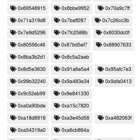
0x69548915
0x6bbe9952
0x70a9c7ff
0x71a319d8
0x7baff287
0x7c26cc3b
0x7e9d5296
0x7fc2588b
0x8030dc0f
0x80556c46
0x87bd5ef7
0x88907633
0x8ba3b2d1
0x8c5a2aeb
0x8d5e3630
0x91a6e5a4
0x95afc7e3
0x99b32240
0x9a483e34
0x9afa0413
0x9c52eb99
0x9e841330
0xa0a90bde
0xa15c7820
0xa18d8918
0xa3e45d58
0xa482063f
0xa54319a0
0xa6cb864a