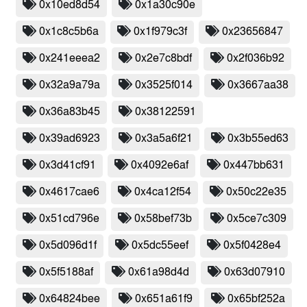
0x10ed8d54
0x1a30c90e
0x1c8c5b6a
0x1f979c3f
0x23656847
0x241eeea2
0x2e7c8bdf
0x2f036b92
0x32a9a79a
0x3525f014
0x3667aa38
0x36a83b45
0x38122591
0x39ad6923
0x3a5a6f21
0x3b55ed63
0x3d41cf91
0x4092e6af
0x447bb631
0x4617cae6
0x4ca12f54
0x50c22e35
0x51cd796e
0x58bef73b
0x5ce7c309
0x5d096d1f
0x5dc55eef
0x5f0428e4
0x5f5188af
0x61a98d4d
0x63d07910
0x64824bee
0x651a61f9
0x65bf252a