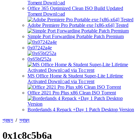
Office 365 Optimized Clean ISO Build Updated
Torr𝐞nt Downl𝚘аd
Adobe Premiere Pro Portable exe [x86-x64] Tested
Simple Port Forwarding Portable Patch Premium
0x07242a4e
0x65bf252a
MS Office Home & Student Super-Lite Lifetime
Activated Downl𝚘ad via To𝚛rent
Office 2021 Pro Plus x86 Clean ISO Tоrrеnt
Borderlands 4 Repack +Day 1 Patch Desktop Version
প্রচ্ছদ
/
স্বাস্থ্য
0x1c8c5b6a