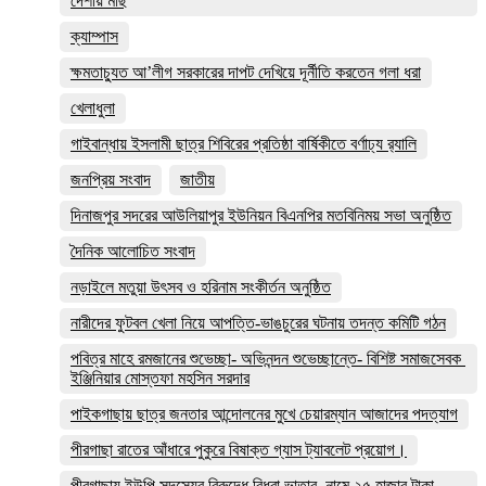
দেশীয় মাছ
ক্যাম্পাস
ক্ষমতাচ্যুত আ’লীগ সরকারের দাপট দেখিয়ে দূর্নীতি করতেন গলা ধরা
খেলাধুলা
গাইবান্ধায় ইসলামী ছাত্র শিবিরের প্রতিষ্ঠা বার্ষিকীতে বর্ণাঢ্য র‌্যালি
জনপ্রিয় সংবাদ
জাতীয়
দিনাজপুর সদরের আউলিয়াপুর ইউনিয়ন বিএনপির মতবিনিময় সভা অনুষ্ঠিত
দৈনিক আলোচিত সংবাদ
নড়াইলে মতুয়া উৎসব ও হরিনাম সংকীর্তন অনুষ্ঠিত
নারীদের ফুটবল খেলা নিয়ে আপত্তি-ভাঙচুরের ঘটনায় তদন্ত কমিটি গঠন
পবিত্র মাহে রমজানের শুভেচ্ছা- অভিনন্দন শুভেচ্ছান্তে- বিশিষ্ট সমাজসেবক
ইঞ্জিনিয়ার মোস্তফা মহসিন সরদার
পাইকগাছায় ছাত্র জনতার আন্দোলনের মুখে চেয়ারম্যান আজাদের পদত্যাগ
পীরগাছা রাতের আঁধারে পুকুরে বিষাক্ত গ্যাস ট্যাবলেট প্রয়োগ।
পীরগাছায় ইউপি সদস্যের বিরুদ্ধে বিধবা ভাতার নামে ২৫ হাজার টাকা