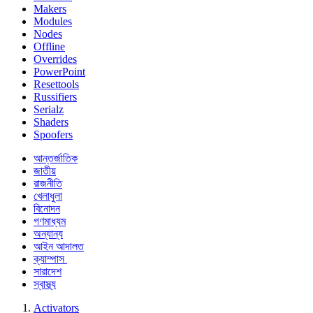
Makers
Modules
Nodes
Offline
Overrides
PowerPoint
Resettools
Russifiers
Serialz
Shaders
Spoofers
আন্তর্জাতিক
জাতীয়
রাজনীতি
খেলাধুলা
বিনোদন
গণমাধ্যম
অন্যান্য
আইন আদালত
ক্যাম্পাস
সারাদেশ
স্বাস্থ্য
Activators