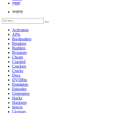
স্বাস্থ্য
অন্যান্য
Activators
APIs
Bootloaders
Breakers
Builders
Bypasser
Cheats
Cracked
Crackers
Cracks
Docs
DVDRip
Emulators
Episodes
Generators
Hacks
Hacksers
Injects
Licenses