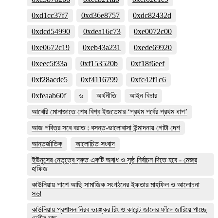
0xd1cc37f7
0xd36e8757
0xdc82432d
0xdcd54990
0xdea16c73
0xe0072c00
0xe0672c19
0xeb43a231
0xede69920
0xeec5f33a
0xf153520b
0xf18f6eef
0xf28acde5
0xf4116799
0xfc42f1c6
0xfeaab60f
৬
অর্থনীতি
আইন বিচার
আখেরি মোনাজাতে শেষ বিশ্ব ইজতেমার ‘প্রথম পর্বের প্রথম ধাপ’
আজ পবিত্র সবে বরাত : বসন্ত-ভালোবাসা উন্মাদনায় গোটা দেশ
আন্তর্জাতিক
আলোচিত সংবাদ
ইউনুসের নেতৃত্বে দ্রুত একটি অবাধ ও সুষ্ঠ নির্বাচন দিতে হবে - মেজর
হাফিজ
কাউনিয়ায় পাশে আছি সামাজিক সংগঠনের ইফতার মাহফিল ও আলোচনা
সভা
কাউনিয়ায় প্রশাসন নিরব ভয়ঙ্কর রিং ও কারেন্ট জালের ফাঁদে জারিয়ে পাচ্ছে