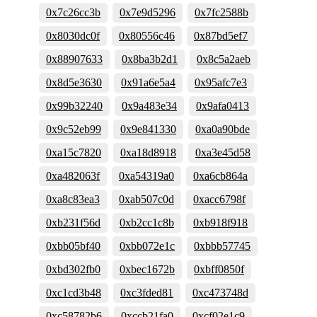
0x7c26cc3b
0x7e9d5296
0x7fc2588b
0x8030dc0f
0x80556c46
0x87bd5ef7
0x88907633
0x8ba3b2d1
0x8c5a2aeb
0x8d5e3630
0x91a6e5a4
0x95afc7e3
0x99b32240
0x9a483e34
0x9afa0413
0x9c52eb99
0x9e841330
0xa0a90bde
0xa15c7820
0xa18d8918
0xa3e45d58
0xa482063f
0xa54319a0
0xa6cb864a
0xa8c83ea3
0xab507c0d
0xacc6798f
0xb231f56d
0xb2cc1c8b
0xb918f918
0xbb05bf40
0xbb072e1c
0xbbb57745
0xbd302fb0
0xbec1672b
0xbff0850f
0xc1cd3b48
0xc3fded81
0xc473748d
0xc58782b6
0xccb21fa0
0xcf02e1c9