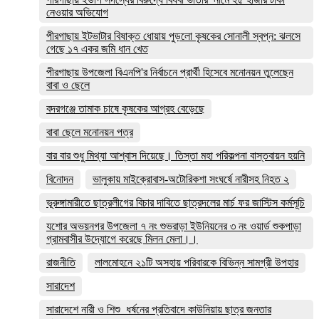
নেওয়ার অভিযোগ
পীরগাছায় ইটভাটার বিষাক্ত ধোয়ায় পুড়লো কৃষকের সোনালী স্বপ্ন: ঝলসে
গেছে ১৭ একর জমি ধান খেত
পীরগাছায় উপজেলা বিএনপি'র নির্বাচনে প্রার্থী হিসেবে মনোনয়ন তুলেছেন
বাবা ও ছেলে
বদরগঞ্জে তামাক চাষে কৃষকের আগ্রহ বেড়েছে
বাবা ছেলে মনোনয়ন পত্র
বার বার শুধু মিথ্যা আশ্বাস দিয়েছে। তিস্তা মহা পরিকল্পনা বাস্তবায়ন হয়নি
বিনোদন
ভালুকায় মাইক্রোবাস-অটোরিকশা সংঘর্ষে নারীসহ নিহত ২
ভূরুঙ্গামারীতে ছাত্রলীগের বিচার দাবিতে ছাত্রদলের মার্চ ফর জাস্টিস কর্মসূচি
যশোর অভয়নগর উপজেলা ৭ নং শুভরাড়া ইউনিয়নের ৩ নং ওয়ার্ড শুকপাড়া
গ্রামবাসীর উদ্যোগে করেছে মিলন মেলা।।
রাজনীতি
লালমোহনে ২১টি অসহায় পরিবারকে বিভিন্ন সামগ্রী উপহার
সারাদেশ
সারাদেশে নারী ও শিশু ধর্ষনের প্রতিবাদে কাউনিয়ায় ছাত্র জনতার