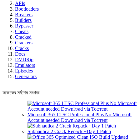
APIs
Bootloaders
Breakers
Builders
Bypasser
Cheats
Cracked
Crackers
Cracks
Docs
DVDRip
Emulators
Episodes
Generators
আজকের সর্বশেষ সবখবর
Microsoft 365 LTSC Professional Plus No Microsoft
Account needed Downl𝚘ad via To𝚛rent
Subnautica 2 Crack Repack +Day 1 Patch