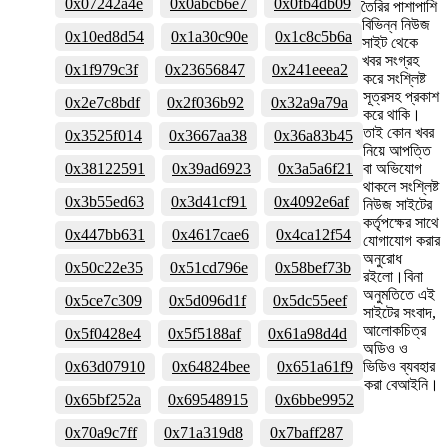
0x07242a4e
0x0abcb6e7
0x0fb4db09
তৈরির পাশাপাশি
বিভিন্ন নিউজ
0x10ed8d54
0x1a30c90e
0x1c8c5b6a
সাইট থেকে
খবর সংগ্রহ
0x1f979c3f
0x23656847
0x241eeea2
করে সংশ্লিষ্ট
সূত্রসহ প্রকাশ
0x2e7c8bdf
0x2f036b92
0x32a9a79a
করে থাকি।
তাই কোন খবর
0x3525f014
0x3667aa38
0x36a83b45
নিয়ে আপত্তি
0x38122591
0x39ad6923
0x3a5a6f21
বা অভিযোগ
থাকলে সংশ্লিষ্ট
0x3b55ed63
0x3d41cf91
0x4092e6af
নিউজ সাইটের
কর্তৃপক্ষের সাথে
0x447bb631
0x4617cae6
0x4ca12f54
যোগাযোগ করার
অনুরোধ
0x50c22e35
0x51cd796e
0x58bef73b
রইলো।বিনা
অনুমতিতে এই
0x5ce7c309
0x5d096d1f
0x5dc55eef
সাইটের সংবাদ,
আলোকচিত্র
0x5f0428e4
0x5f5188af
0x61a98d4d
অডিও ও
0x63d07910
0x64824bee
0x651a61f9
ভিডিও ব্যবহার
করা বেআইনি।
0x65bf252a
0x69548915
0x6bbe9952
0x70a9c7ff
0x71a319d8
0x7baff287