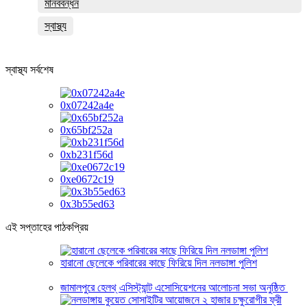
মানববন্ধন
স্বাস্থ্য
স্বাস্থ্য সর্বশেষ
0x07242a4e
0x65bf252a
0xb231f56d
0xe0672c19
0x3b55ed63
এই সপ্তাহের পাঠকপ্রিয়
হারানো ছেলেকে পরিবারের কাছে ফিরিয়ে দিল নলডাঙ্গা পুলিশ
জামালপুরে হেলথ্ এসিস্ট্যান্ট এসোসিয়েশনের আলোচনা সভা অনুষ্ঠিত