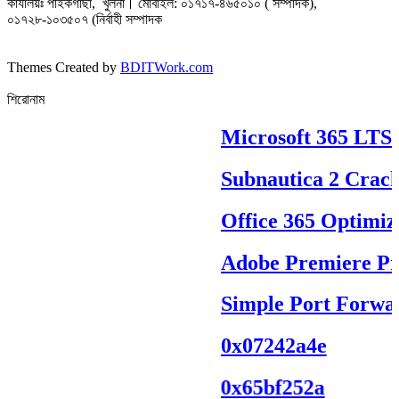
কার্যালয়ঃ পাইকগাছা, খুলনা। মোবাইল: ০১৭১৭-৪৬৫০১০ ( সম্পাদক),
০১৭২৮-১০৩৫০৭ (নির্বাহী সম্পাদক
Themes Created by
BDITWork.com
শিরোনাম
Microsoft 365 LTSC 
Subnautica 2 Crack 
Office 365 Optimize
Adobe Premiere Pro 
Simple Port Forwar
0x07242a4e
0x65bf252a