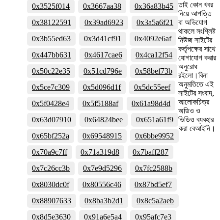
তাই কোন খবর
0x3525f014
0x3667aa38
0x36a83b45
নিয়ে আপত্তি
0x38122591
0x39ad6923
0x3a5a6f21
বা অভিযোগ
থাকলে সংশ্লিষ্ট
0x3b55ed63
0x3d41cf91
0x4092e6af
নিউজ সাইটের
কর্তৃপক্ষের সাথে
0x447bb631
0x4617cae6
0x4ca12f54
যোগাযোগ করার
অনুরোধ
0x50c22e35
0x51cd796e
0x58bef73b
রইলো।বিনা
অনুমতিতে এই
0x5ce7c309
0x5d096d1f
0x5dc55eef
সাইটের সংবাদ,
আলোকচিত্র
0x5f0428e4
0x5f5188af
0x61a98d4d
অডিও ও
0x63d07910
0x64824bee
0x651a61f9
ভিডিও ব্যবহার
করা বেআইনি।
0x65bf252a
0x69548915
0x6bbe9952
0x70a9c7ff
0x71a319d8
0x7baff287
0x7c26cc3b
0x7e9d5296
0x7fc2588b
0x8030dc0f
0x80556c46
0x87bd5ef7
0x88907633
0x8ba3b2d1
0x8c5a2aeb
0x8d5e3630
0x91a6e5a4
0x95afc7e3