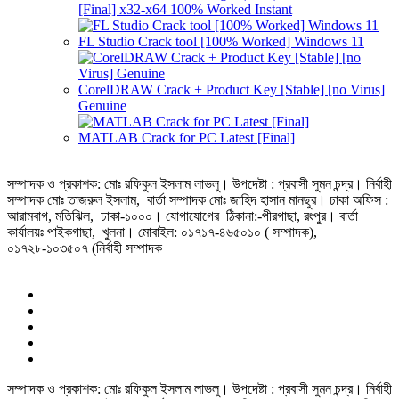
[Final] x32-x64 100% Worked Instant
FL Studio Crack tool [100% Worked] Windows 11
CorelDRAW Crack + Product Key [Stable] [no Virus]
Genuine
MATLAB Crack for PC Latest [Final]
সম্পাদক ও প্রকাশক: মোঃ রফিকুল ইসলাম লাভলু। উপদেষ্টা : প্রবাসী সুমন চন্দ্র। নির্বাহী
সম্পাদক মোঃ তাজরুল‌‌ ইসলাম, বার্তা সম্পাদক মোঃ জাহিদ হাসান মানছুর। ঢাকা অফিস :
আরামবাগ, মতিঝিল, ঢাকা-১০০০। যোগাযোগের ঠিকানা:-পীরগাছা‌, রংপুর। বার্তা
কার্যালয়ঃ পাইকগাছা, খুলনা। মোবাইল: ০১৭১৭-৪৬৫০১০ ( সম্পাদক),
০১৭২৮-১০৩৫০৭ (নির্বাহী সম্পাদক
সম্পাদক ও প্রকাশক: মোঃ রফিকুল ইসলাম লাভলু। উপদেষ্টা : প্রবাসী সুমন চন্দ্র। নির্বাহী