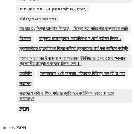
বদরগঞ্জে তামাক চাষে কৃষকের আগ্রহ বেড়েছে
বাবা ছেলে মনোনয়ন পত্র
বার বার শুধু মিথ্যা আশ্বাস দিয়েছে। তিস্তা মহা পরিকল্পনা বাস্তবায়ন হয়নি
বিনোদন
ভালুকায় মাইক্রোবাস-অটোরিকশা সংঘর্ষে নারীসহ নিহত ২
ভূরুঙ্গামারীতে ছাত্রলীগের বিচার দাবিতে ছাত্রদলের মার্চ ফর জাস্টিস কর্মসূচি
যশোর অভয়নগর উপজেলা ৭ নং শুভরাড়া ইউনিয়নের ৩ নং ওয়ার্ড শুকপাড়া
গ্রামবাসীর উদ্যোগে করেছে মিলন মেলা।।
রাজনীতি
লালমোহনে ২১টি অসহায় পরিবারকে বিভিন্ন সামগ্রী উপহার
সারাদেশ
সারাদেশে নারী ও শিশু ধর্ষনের প্রতিবাদে কাউনিয়ায় ছাত্র জনতার
মানববন্ধন
স্বাস্থ্য
Injects সর্বশেষ