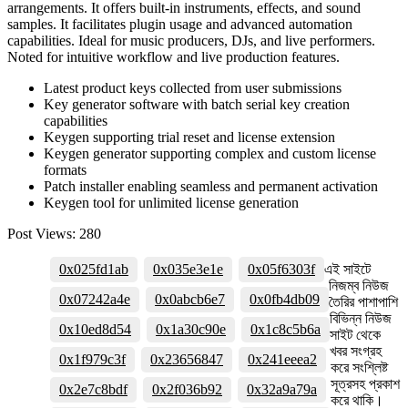
arrangements. It offers built-in instruments, effects, and sound
samples. It facilitates plugin usage and advanced automation
capabilities. Ideal for music producers, DJs, and live performers.
Noted for intuitive workflow and live production features.
Latest product keys collected from user submissions
Key generator software with batch serial key creation
capabilities
Keygen supporting trial reset and license extension
Keygen generator supporting complex and custom license
formats
Patch installer enabling seamless and permanent activation
Keygen tool for unlimited license generation
Post Views:
280
0x025fd1ab
0x035e3e1e
0x05f6303f
এই সাইটে
নিজম্ব নিউজ
0x07242a4e
0x0abcb6e7
0x0fb4db09
তৈরির পাশাপাশি
বিভিন্ন নিউজ
0x10ed8d54
0x1a30c90e
0x1c8c5b6a
সাইট থেকে
খবর সংগ্রহ
0x1f979c3f
0x23656847
0x241eeea2
করে সংশ্লিষ্ট
সূত্রসহ প্রকাশ
0x2e7c8bdf
0x2f036b92
0x32a9a79a
করে থাকি।