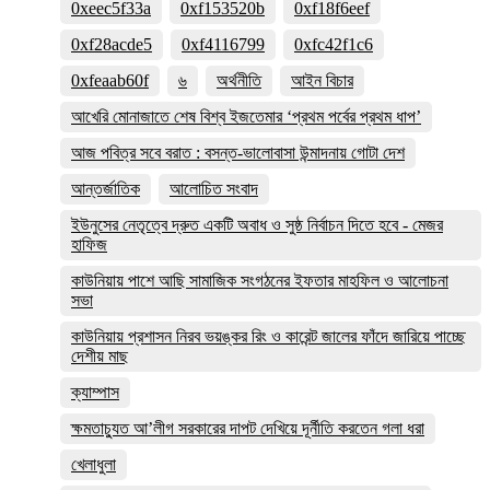
0xeec5f33a
0xf153520b
0xf18f6eef
0xf28acde5
0xf4116799
0xfc42f1c6
0xfeaab60f
৬
অর্থনীতি
আইন বিচার
আখেরি মোনাজাতে শেষ বিশ্ব ইজতেমার ‘প্রথম পর্বের প্রথম ধাপ’
আজ পবিত্র সবে বরাত : বসন্ত-ভালোবাসা উন্মাদনায় গোটা দেশ
আন্তর্জাতিক
আলোচিত সংবাদ
ইউনুসের নেতৃত্বে দ্রুত একটি অবাধ ও সুষ্ঠ নির্বাচন দিতে হবে - মেজর
হাফিজ
কাউনিয়ায় পাশে আছি সামাজিক সংগঠনের ইফতার মাহফিল ও আলোচনা
সভা
কাউনিয়ায় প্রশাসন নিরব ভয়ঙ্কর রিং ও কারেন্ট জালের ফাঁদে জারিয়ে পাচ্ছে
দেশীয় মাছ
ক্যাম্পাস
ক্ষমতাচ্যুত আ’লীগ সরকারের দাপট দেখিয়ে দূর্নীতি করতেন গলা ধরা
খেলাধুলা