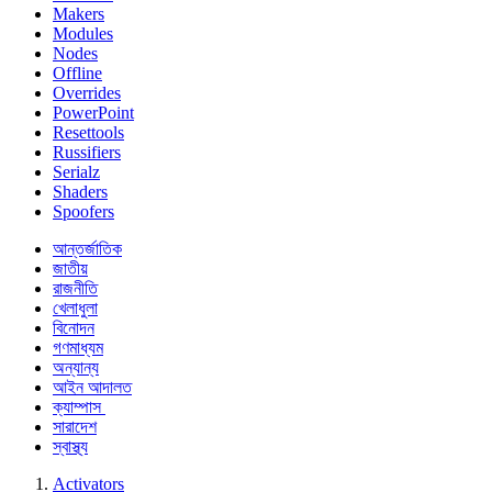
Makers
Modules
Nodes
Offline
Overrides
PowerPoint
Resettools
Russifiers
Serialz
Shaders
Spoofers
আন্তর্জাতিক
জাতীয়
রাজনীতি
খেলাধুলা
বিনোদন
গণমাধ্যম
অন্যান্য
আইন আদালত
ক্যাম্পাস
সারাদেশ
স্বাস্থ্য
Activators