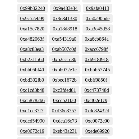
0x99b32240
0x9a483e34
0x9afa0413
0x9c52eb99
0x9e841330
0xa0a90bde
0xa15c7820
0xa18d8918
0xa3e45d58
0xa482063f
0xa54319a0
0xa6cb864a
0xa8c83ea3
0xab507c0d
0xacc6798f
0xb231f56d
0xb2cc1c8b
0xb918f918
0xbb05bf40
0xbb072e1c
0xbbb57745
0xbd302fb0
0xbec1672b
0xbff0850f
0xc1cd3b48
0xc3fded81
0xc473748d
0xc58782b6
0xccb21fa0
0xcf02e1c9
0xd1cc37f7
0xd36e8757
0xdc82432d
0xdcd54990
0xdea16c73
0xe0072c00
0xe0672c19
0xeb43a231
0xede69920