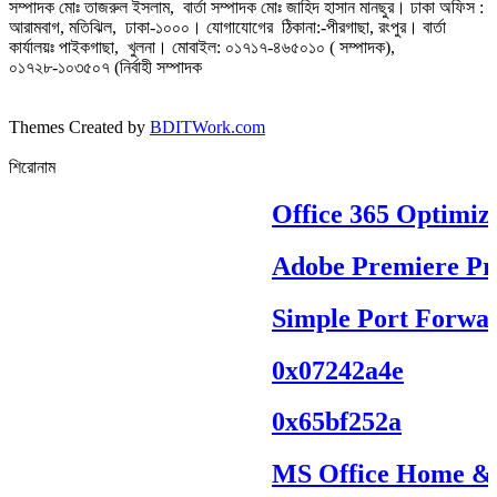
সম্পাদক মোঃ তাজরুল‌‌ ইসলাম, বার্তা সম্পাদক মোঃ জাহিদ হাসান মানছুর। ঢাকা অফিস :
আরামবাগ, মতিঝিল, ঢাকা-১০০০। যোগাযোগের ঠিকানা:-পীরগাছা‌, রংপুর। বার্তা
কার্যালয়ঃ পাইকগাছা, খুলনা। মোবাইল: ০১৭১৭-৪৬৫০১০ ( সম্পাদক),
০১৭২৮-১০৩৫০৭ (নির্বাহী সম্পাদক
Themes Created by
BDITWork.com
শিরোনাম
Office 365 Optimized
Adobe Premiere Pro P
Simple Port Forward
0x07242a4e
0x65bf252a
MS Office Home & Stu