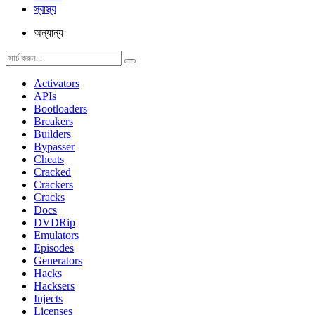
স্বাস্থ্য
অন্যান্য
Activators
APIs
Bootloaders
Breakers
Builders
Bypasser
Cheats
Cracked
Crackers
Cracks
Docs
DVDRip
Emulators
Episodes
Generators
Hacks
Hacksers
Injects
Licenses