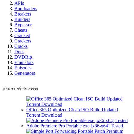
APIs
Bootloaders
Breakers
Builders
Bypasser
Cheats
Cracked
Crackers
Cracks
Docs
DVDRip
Emulators
Episodes
Generators
আজকের সর্বশেষ সবখবর
Office 365 Optimized Clean ISO Build Updated
Torr𝐞nt Downl𝚘аd
Adobe Premiere Pro Portable exe [x86-x64] Tested