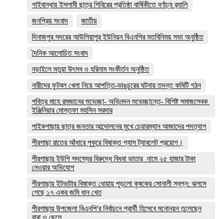
গাইবান্ধায় ইসলামী ছাত্র শিবিরের প্রতিষ্ঠা বার্ষিকীতে বর্ণাঢ্য র‌্যালি
জনপ্রিয় সংবাদ
জাতীয়
দিনাজপুর সদরের আউলিয়াপুর ইউনিয়ন বিএনপির মতবিনিময় সভা অনুষ্ঠিত
দৈনিক আলোচিত সংবাদ
নড়াইলে মতুয়া উৎসব ও হরিনাম সংকীর্তন অনুষ্ঠিত
নারীদের ফুটবল খেলা নিয়ে আপত্তি-ভাঙচুরের ঘটনায় তদন্ত কমিটি গঠন
পবিত্র মাহে রমজানের শুভেচ্ছা- অভিনন্দন শুভেচ্ছান্তে- বিশিষ্ট সমাজসেবক
ইঞ্জিনিয়ার মোস্তফা মহসিন সরদার
পাইকগাছায় ছাত্র জনতার আন্দোলনের মুখে চেয়ারম্যান আজাদের পদত্যাগ
পীরগাছা রাতের আঁধারে পুকুরে বিষাক্ত গ্যাস ট্যাবলেট প্রয়োগ।
পীরগাছায় ইউপি সদস্যের বিরুদ্ধে বিধবা ভাতার নামে ২৫ হাজার টাকা
নেওয়ার অভিযোগ
পীরগাছায় ইটভাটার বিষাক্ত ধোয়ায় পুড়লো কৃষকের সোনালী স্বপ্ন: ঝলসে
গেছে ১৭ একর জমি ধান খেত
পীরগাছায় উপজেলা বিএনপি'র নির্বাচনে প্রার্থী হিসেবে মনোনয়ন তুলেছেন
বাবা ও ছেলে