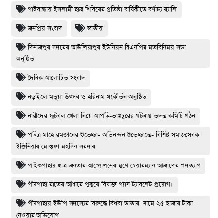
গাইবান্ধায় ইসলামী ছাত্র শিবিরের প্রতিষ্ঠা বার্ষিকীতে বর্ণাঢ্য র‌্যালি
জনপ্রিয় সংবাদ
জাতীয়
দিনাজপুর সদরের আউলিয়াপুর ইউনিয়ন বিএনপির মতবিনিময় সভা
অনুষ্ঠিত
দৈনিক আলোচিত সংবাদ
নড়াইলে মতুয়া উৎসব ও হরিনাম সংকীর্তন অনুষ্ঠিত
নারীদের ফুটবল খেলা নিয়ে আপত্তি-ভাঙচুরের ঘটনায় তদন্ত কমিটি গঠন
পবিত্র মাহে রমজানের শুভেচ্ছা- অভিনন্দন শুভেচ্ছান্তে- বিশিষ্ট সমাজসেবক
ইঞ্জিনিয়ার মোস্তফা মহসিন সরদার
পাইকগাছায় ছাত্র জনতার আন্দোলনের মুখে চেয়ারম্যান আজাদের পদত্যাগ
পীরগাছা রাতের আঁধারে পুকুরে বিষাক্ত গ্যাস ট্যাবলেট প্রয়োগ।
পীরগাছায় ইউপি সদস্যের বিরুদ্ধে বিধবা ভাতার নামে ২৫ হাজার টাকা
নেওয়ার অভিযোগ