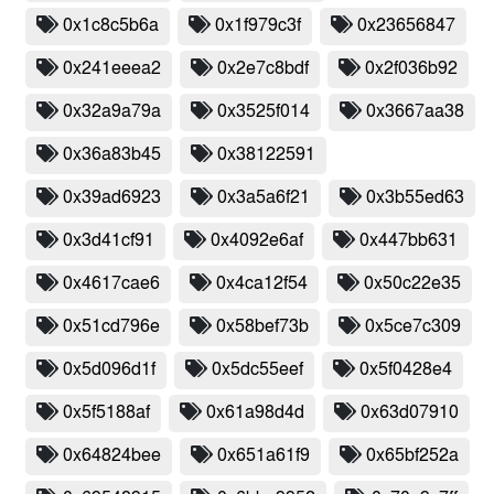
0x1c8c5b6a
0x1f979c3f
0x23656847
0x241eeea2
0x2e7c8bdf
0x2f036b92
0x32a9a79a
0x3525f014
0x3667aa38
0x36a83b45
0x38122591
0x39ad6923
0x3a5a6f21
0x3b55ed63
0x3d41cf91
0x4092e6af
0x447bb631
0x4617cae6
0x4ca12f54
0x50c22e35
0x51cd796e
0x58bef73b
0x5ce7c309
0x5d096d1f
0x5dc55eef
0x5f0428e4
0x5f5188af
0x61a98d4d
0x63d07910
0x64824bee
0x651a61f9
0x65bf252a