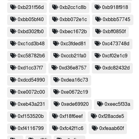
0xb231f56d
0xb2cc1c8b
0xb918f918
0xbb05bf40
0xbb072e1c
0xbbb57745
0xbd302fb0
0xbec1672b
0xbff0850f
0xc1cd3b48
0xc3fded81
0xc473748d
0xc58782b6
0xccb21fa0
0xcf02e1c9
0xd1cc37f7
0xd36e8757
0xdc82432d
0xdcd54990
0xdea16c73
0xe0072c00
0xe0672c19
0xeb43a231
0xede69920
0xeec5f33a
0xf153520b
0xf18f6eef
0xf28acde5
0xf4116799
0xfc42f1c6
0xfeaab60f