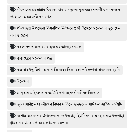
পীরগাছায় ইটভাটার বিষাক্ত ধোয়ায় পুড়লো কৃষকের সোনালী স্বপ্ন: ঝলসে
গেছে ১৭ একর জমি ধান খেত
পীরগাছায় উপজেলা বিএনপি'র নির্বাচনে প্রার্থী হিসেবে মনোনয়ন তুলেছেন
বাবা ও ছেলে
বদরগঞ্জে তামাক চাষে কৃষকের আগ্রহ বেড়েছে
বাবা ছেলে মনোনয়ন পত্র
বার বার শুধু মিথ্যা আশ্বাস দিয়েছে। তিস্তা মহা পরিকল্পনা বাস্তবায়ন হয়নি
বিনোদন
ভালুকায় মাইক্রোবাস-অটোরিকশা সংঘর্ষে নারীসহ নিহত ২
ভূরুঙ্গামারীতে ছাত্রলীগের বিচার দাবিতে ছাত্রদলের মার্চ ফর জাস্টিস কর্মসূচি
যশোর অভয়নগর উপজেলা ৭ নং শুভরাড়া ইউনিয়নের ৩ নং ওয়ার্ড শুকপাড়া
গ্রামবাসীর উদ্যোগে করেছে মিলন মেলা।।