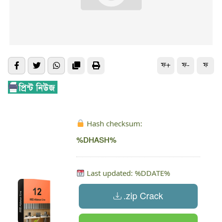
ফ+
ফ-
ফ
Hash checksum:
%DHASH%
Last updated: %DDATE%
.zip Crack