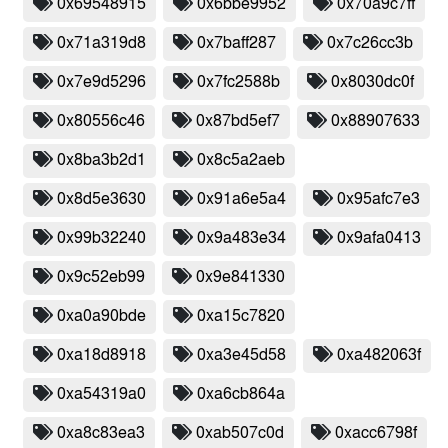
0x69548915
0x6bbe9952
0x70a9c7ff
0x71a319d8
0x7baff287
0x7c26cc3b
0x7e9d5296
0x7fc2588b
0x8030dc0f
0x80556c46
0x87bd5ef7
0x88907633
0x8ba3b2d1
0x8c5a2aeb
0x8d5e3630
0x91a6e5a4
0x95afc7e3
0x99b32240
0x9a483e34
0x9afa0413
0x9c52eb99
0x9e841330
0xa0a90bde
0xa15c7820
0xa18d8918
0xa3e45d58
0xa482063f
0xa54319a0
0xa6cb864a
0xa8c83ea3
0xab507c0d
0xacc6798f