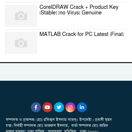
CorelDRAW Crack + Product Key
[Stable] [no Virus] Genuine
MATLAB Crack for PC Latest [Final]
সম্পাদক ও প্রকাশক: মোঃ রফিকুল ইসলাম লাভলু। উপদেষ্টা : প্রবাসী সুমন
চন্দ্র। নির্বাহী সম্পাদক মোঃ তাজরুল‌‌ ইসলাম, বার্তা সম্পাদক মোঃ জাহিদ
হাসান মানছুর। ঢাকা অফিস : আরামবাগ, মতিঝিল, ঢাকা-১০০০।