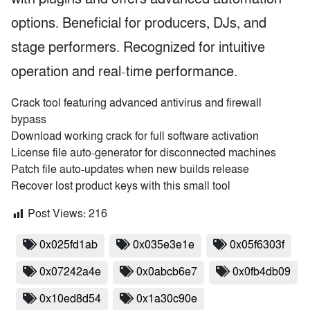
options. Beneficial for producers, DJs, and
stage performers. Recognized for intuitive
operation and real-time performance.
Crack tool featuring advanced antivirus and firewall
bypass
Download working crack for full software activation
License file auto-generator for disconnected machines
Patch file auto-updates when new builds release
Recover lost product keys with this small tool
Post Views:
216
0x025fd1ab
0x035e3e1e
0x05f6303f
0x07242a4e
0x0abcb6e7
0x0fb4db09
0x10ed8d54
0x1a30c90e