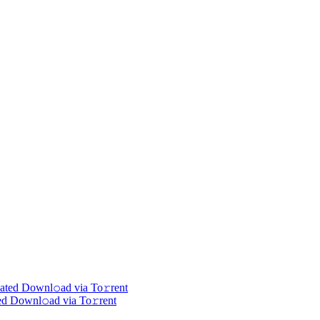
d Downl𝚘ad via To𝚛rent