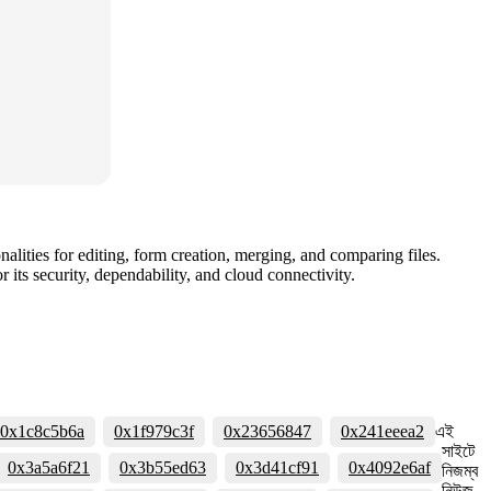
nalities for editing, form creation, merging, and comparing files.
ts security, dependability, and cloud connectivity.
0x1c8c5b6a
0x1f979c3f
0x23656847
0x241eeea2
এই
সাইটে
0x3a5a6f21
0x3b55ed63
0x3d41cf91
0x4092e6af
নিজম্ব
নিউজ