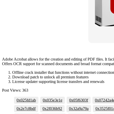
Adobe Acrobat allows for the creation and editing of PDF files. It faci
Offers OCR support for scanned documents and broad format compatibil
Offline crack installer that functions without internet connectio
Download patch to unlock all premium features
License updater supporting license transfers and renewals
Post Views:
363
0x025fd1ab
0x035e3e1e
0x05f6303f
0x07242a4
0x2e7c8bdf
0x2f036b92
0x32a9a79a
0x3525f01