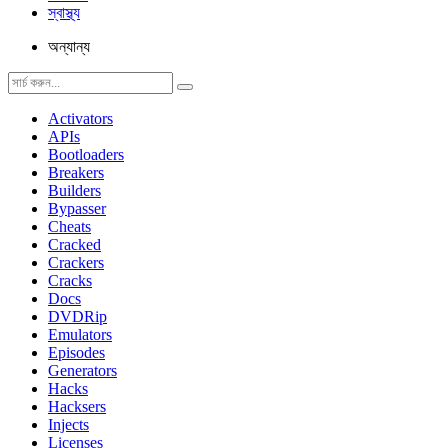
স্বাস্থ্য
অন্যান্য
Activators
APIs
Bootloaders
Breakers
Builders
Bypasser
Cheats
Cracked
Crackers
Cracks
Docs
DVDRip
Emulators
Episodes
Generators
Hacks
Hacksers
Injects
Licenses