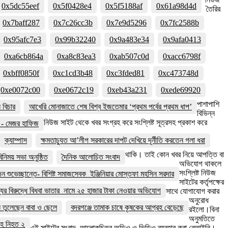
0x5dc55eef
0x5f0428e4
0x5f5188af
0x61a98d4d
তৈরির
0x7baff287
0x7c26cc3b
0x7e9d5296
0x7fc2588b
0x95afc7e3
0x99b32240
0x9a483e34
0x9afa0413
0xa6cb864a
0xa8c83ea3
0xab507c0d
0xacc6798f
0xbff0850f
0xc1cd3b48
0xc3fded81
0xc473748d
0xe0072c00
0xe0672c19
0xeb43a231
0xede69920
পাশাপাশি
বিচার
আখেরি মোনাজাতে শেষ বিশ্ব ইজতেমার ‘প্রথম পর্বের প্রথম ধাপ’
বিভিন্ন
নিউজ সাইট থেকে খবর সংগ্রহ করে সংশ্লিষ্ট সূত্রসহ প্রকাশ করে
বে - মেজর হাফিজ
ক্যাম্পাস
ক্ষমতাচ্যুত আ’লীগ সরকারের দাপট দেখিয়ে দূর্নীতি করতেন গলা ধরা
থাকি। তাই কোন খবর নিয়ে আপত্তি বা
নিময় সভা অনুষ্ঠিত
দৈনিক আলোচিত সংবাদ
অভিযোগ থাকলে
সংশ্লিষ্ট নিউজ
দন শুভেচ্ছান্তে- বিশিষ্ট সমাজসেবক ইঞ্জিনিয়ার মোস্তফা মহসিন সরদার
সাইটের কর্তৃপক্ষের
ের বিরুদ্ধে বিধবা ভাতার নামে ২৫ হাজার টাকা নেওয়ার অভিযোগ
সাথে যোগাযোগ করার
অনুরোধ
য়ন তুলেছেন বাবা ও ছেলে
বদরগঞ্জে তামাক চাষে কৃষকের আগ্রহ বেড়েছে
রইলো।বিনা
অনুমতিতে
সহ নিহত ২
এই সাইটের সংবাদ, আলোকচিত্র অডিও ও ভিডিও ব্যবহার করা বেআইনি।