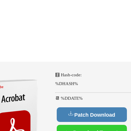
🧮 Hash-code:
%DHASH%
📆 %DDATE%
Patch Download