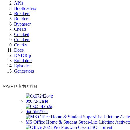
APIs
Bootloaders
Breakers
Builders
Bypasser
Cheats
Cracked
Crackers
Cracks
Docs
DVDRip
Emulators
Episodes
Generators
আজকের সর্বশেষ সবখবর
0x07242a4e
0x65bf252a
MS Office Home & Student Super-Lite Lifetime Activate