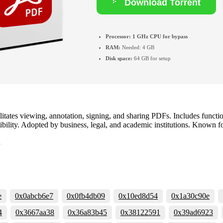
Download Torrent
Processor:
1 GHz CPU for bypass
RAM:
Needed: 4 GB
Disk space:
64 GB for setup
litates viewing, annotation, signing, and sharing PDFs. Includes functio
ity. Adopted by business, legal, and academic institutions. Known for i
n
e
0x0abcb6e7
0x0fb4db09
0x10ed8d54
0x1a30c90e
4
0x3667aa38
0x36a83b45
0x38122591
0x39ad6923