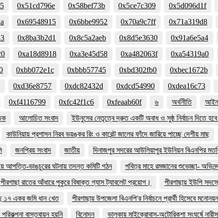
35
0x51cd796e
0x58bef73b
0x5ce7c309
0x5d096d1f
2a
0x69548915
0x6bbe9952
0x70a9c7ff
0x71a319d8
33
0x8ba3b2d1
0x8c5a2aeb
0x8d5e3630
0x91a6e5a4
20
0xa18d8918
0xa3e45d58
0xa482063f
0xa54319a0
0
0xbb072e1c
0xbbb57745
0xbd302fb0
0xbec1672b
0xd36e8757
0xdc82432d
0xdcd54990
0xdea16c73
0xf4116799
0xfc42f1c6
0xfeaab60f
৬
অর্থনীতি
আইন 
তিক
আলোচিত সংবাদ
ইউনুসের নেতৃত্বে দ্রুত একটি অবাধ ও সুষ্ঠ নির্বাচন দিতে হ
কাউনিয়ায় প্রশাসন নিরব ভয়ঙ্কর রিং ও কারেন্ট জালের ফাঁদে জারিয়ে পাচ্ছে দেশীয় মাছ
ি
জনপ্রিয় সংবাদ
জাতীয়
দিনাজপুর সদরের আউলিয়াপুর ইউনিয়ন বিএনপির মতবি
িয়ে আপত্তি-ভাঙচুরের ঘটনায় তদন্ত কমিটি গঠন
পবিত্র মাহে রমজানের শুভেচ্ছা- অভিনন্
পীরগাছা রাতের আঁধারে পুকুরে বিষাক্ত গ্যাস ট্যাবলেট প্রয়োগ।
পীরগাছায় ইউপি সদস্য
ছে ১৭ একর জমি ধান খেত
পীরগাছায় উপজেলা বিএনপি'র নির্বাচনে প্রার্থী হিসেবে মনোন
পরিকল্পনা বাস্তবায়ন হয়নি
বিনোদন
ভালুকায় মাইক্রোবাস-অটোরিকশা সংঘর্ষে নারী