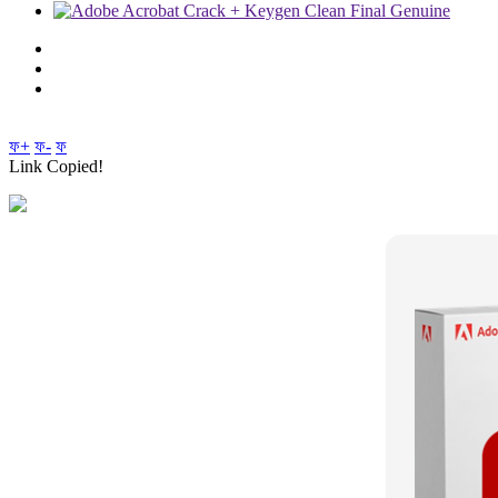
ফ+
ফ-
ফ
Link Copied!