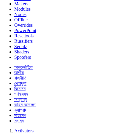
Makers
Modules
Nodes
Offline
Overrides
PowerPoint
Resettools
Russifiers
Serialz
Shaders
Spoofers
আন্তর্জাতিক
জাতীয়
রাজনীতি
খেলাধুলা
বিনোদন
গণমাধ্যম
অন্যান্য
আইন আদালত
ক্যাম্পাস
সারাদেশ
স্বাস্থ্য
Activators