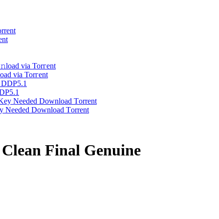
ent
oad via Torгent
DDP5.1
ey Needed Dоwnlоad Tоrrеnt
Clean Final Genuine