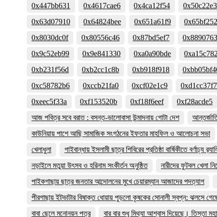
0x447bb631
0x4617cae6
0x4ca12f54
0x50c22e
0x63d07910
0x64824bee
0x651a61f9
0x65bf25
0x8030dc0f
0x80556c46
0x87bd5ef7
0x889076
0x9c52eb99
0x9e841330
0xa0a90bde
0xa15c78
0xb231f56d
0xb2cc1c8b
0xb918f918
0xbb05bf4
0xc58782b6
0xccb21fa0
0xcf02e1c9
0xd1cc37f7
0xeec5f33a
0xf153520b
0xf18f6eef
0xf28acde5
আজ পবিত্র সবে বরাত : বসন্ত-ভালোবাসা উন্মাদনায় গোটা দেশ
আন্তর্জা
কাউনিয়ায় পাশে আছি সামাজিক সংগঠনের ইফতার মাহফিল ও আলোচনা সভা
খেলাধুলা
গাইবান্ধায় ইসলামী ছাত্র শিবিরের প্রতিষ্ঠা বার্ষিকীতে বর্ণাঢ্য র‌্যাল
নড়াইলে মতুয়া উৎসব ও হরিনাম সংকীর্তন অনুষ্ঠিত
নারীদের ফুটবল খেলা ন
পাইকগাছায় ছাত্র জনতার আন্দোলনের মুখে চেয়ারম্যান আজাদের পদত্যাগ
পীরগাছায় ইটভাটার বিষাক্ত ধোয়ায় পুড়লো কৃষকের সোনালী স্বপ্ন: ঝলসে গে
বাবা ছেলে মনোনয়ন পত্র
বার বার শুধু মিথ্যা আশ্বাস দিয়েছে। তিস্তা মহা 