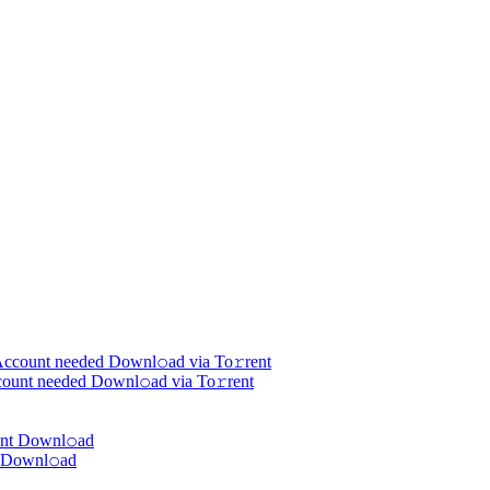
count needed Downl𝚘ad via To𝚛rent
t Downl𝚘аd