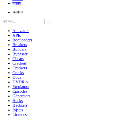
স্বাস্থ্য
অন্যান্য
Activators
APIs
Bootloaders
Breakers
Builders
Bypasser
Cheats
Cracked
Crackers
Cracks
Docs
DVDRip
Emulators
Episodes
Generators
Hacks
Hacksers
Injects
Licenses