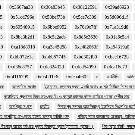
4
0x3667aa38
0x36a83b45
0x38122591
0x39ad6923
35
0x51cd796e
0x58bef73b
0x5ce7c309
0x5d096d1f
2a
0x69548915
0x6bbe9952
0x70a9c7ff
0x71a319d8
33
0x8ba3b2d1
0x8c5a2aeb
0x8d5e3630
0x91a6e5a4
20
0xa18d8918
0xa3e45d58
0xa482063f
0xa54319a0
0
0xbb072e1c
0xbbb57745
0xbd302fb0
0xbec1672b
0xd36e8757
0xdc82432d
0xdcd54990
0xdea16c73
0xf4116799
0xfc42f1c6
0xfeaab60f
৬
অর্থনীতি
আইন 
তিক
আলোচিত সংবাদ
ইউনুসের নেতৃত্বে দ্রুত একটি অবাধ ও সুষ্ঠ নির্বাচন দিতে হ
কাউনিয়ায় প্রশাসন নিরব ভয়ঙ্কর রিং ও কারেন্ট জালের ফাঁদে জারিয়ে পাচ্ছে দেশীয় মাছ
ি
জনপ্রিয় সংবাদ
জাতীয়
দিনাজপুর সদরের আউলিয়াপুর ইউনিয়ন বিএনপির মতবি
িয়ে আপত্তি-ভাঙচুরের ঘটনায় তদন্ত কমিটি গঠন
পবিত্র মাহে রমজানের শুভেচ্ছা- অভিনন্
পীরগাছা রাতের আঁধারে পুকুরে বিষাক্ত গ্যাস ট্যাবলেট প্রয়োগ।
পীরগাছায় ইউপি সদস্য