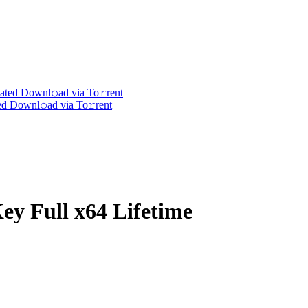
d Downl𝚘ad via To𝚛rent
ey Full x64 Lifetime