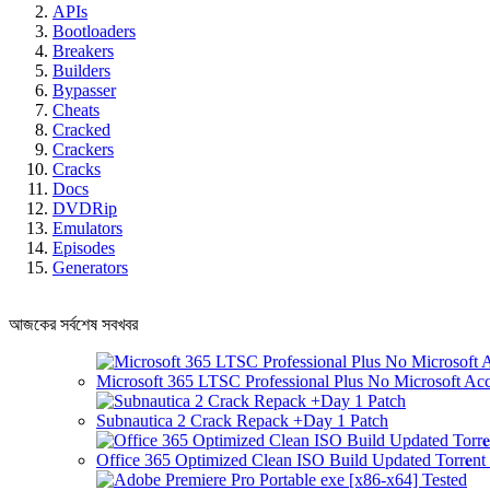
APIs
Bootloaders
Breakers
Builders
Bypasser
Cheats
Cracked
Crackers
Cracks
Docs
DVDRip
Emulators
Episodes
Generators
আজকের সর্বশেষ সবখবর
Microsoft 365 LTSC Professional Plus No Microsoft Ac
Subnautica 2 Crack Repack +Day 1 Patch
Office 365 Optimized Clean ISO Build Updated Torr𝐞n