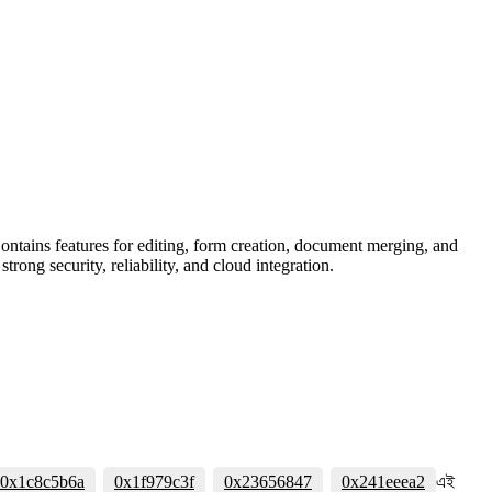
Contains features for editing, form creation, document merging, and
rong security, reliability, and cloud integration.
0x1c8c5b6a
0x1f979c3f
0x23656847
0x241eeea2
এই