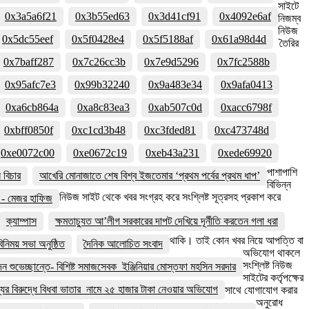
সাইটে
0x3a5a6f21
0x3b55ed63
0x3d41cf91
0x4092e6af
নিজম্ব
নিউজ
0x5dc55eef
0x5f0428e4
0x5f5188af
0x61a98d4d
তৈরির
0x7baff287
0x7c26cc3b
0x7e9d5296
0x7fc2588b
0x95afc7e3
0x99b32240
0x9a483e34
0x9afa0413
0xa6cb864a
0xa8c83ea3
0xab507c0d
0xacc6798f
0xbff0850f
0xc1cd3b48
0xc3fded81
0xc473748d
0xe0072c00
0xe0672c19
0xeb43a231
0xede69920
পাশাপাশি
বিচার
আখেরি মোনাজাতে শেষ বিশ্ব ইজতেমার ‘প্রথম পর্বের প্রথম ধাপ’
বিভিন্ন
নিউজ সাইট থেকে খবর সংগ্রহ করে সংশ্লিষ্ট সূত্রসহ প্রকাশ করে
বে - মেজর হাফিজ
ক্যাম্পাস
ক্ষমতাচ্যুত আ’লীগ সরকারের দাপট দেখিয়ে দূর্নীতি করতেন গলা ধরা
থাকি। তাই কোন খবর নিয়ে আপত্তি বা
নিময় সভা অনুষ্ঠিত
দৈনিক আলোচিত সংবাদ
অভিযোগ থাকলে
সংশ্লিষ্ট নিউজ
দন শুভেচ্ছান্তে- বিশিষ্ট সমাজসেবক ইঞ্জিনিয়ার মোস্তফা মহসিন সরদার
সাইটের কর্তৃপক্ষের
ের বিরুদ্ধে বিধবা ভাতার নামে ২৫ হাজার টাকা নেওয়ার অভিযোগ
সাথে যোগাযোগ করার
অনুরোধ