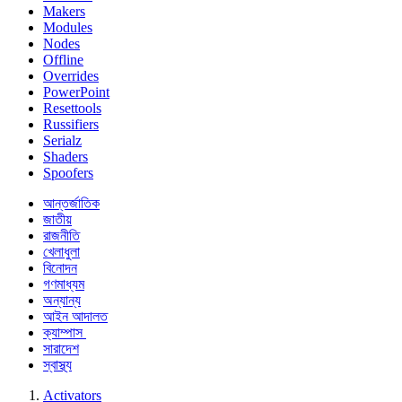
Makers
Modules
Nodes
Offline
Overrides
PowerPoint
Resettools
Russifiers
Serialz
Shaders
Spoofers
আন্তর্জাতিক
জাতীয়
রাজনীতি
খেলাধুলা
বিনোদন
গণমাধ্যম
অন্যান্য
আইন আদালত
ক্যাম্পাস
সারাদেশ
স্বাস্থ্য
Activators