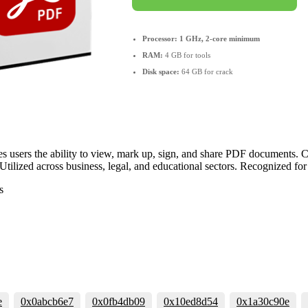
Processor:
1 GHz, 2-core minimum
RAM:
4 GB for tools
Disk space:
64 GB for crack
ves users the ability to view, mark up, sign, and share PDF documents. 
ilized across business, legal, and educational sectors. Recognized for st
s
e
0x0abcb6e7
0x0fb4db09
0x10ed8d54
0x1a30c90e