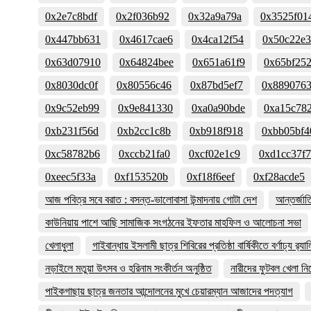
0x2e7c8bdf
0x2f036b92
0x32a9a79a
0x3525f01
0x447bb631
0x4617cae6
0x4ca12f54
0x50c22e
0x63d07910
0x64824bee
0x651a61f9
0x65bf25
0x8030dc0f
0x80556c46
0x87bd5ef7
0x889076
0x9c52eb99
0x9e841330
0xa0a90bde
0xa15c78
0xb231f56d
0xb2cc1c8b
0xb918f918
0xbb05bf4
0xc58782b6
0xccb21fa0
0xcf02e1c9
0xd1cc37f7
0xeec5f33a
0xf153520b
0xf18f6eef
0xf28acde5
আজ পবিত্র সবে বরাত : বসন্ত-ভালোবাসা উন্মাদনায় গোটা দেশ
আন্তর্জা
কাউনিয়ায় পাশে আছি সামাজিক সংগঠনের ইফতার মাহফিল ও আলোচনা সভা
খেলাধুলা
গাইবান্ধায় ইসলামী ছাত্র শিবিরের প্রতিষ্ঠা বার্ষিকীতে বর্ণাঢ্য র‌্যাল
নড়াইলে মতুয়া উৎসব ও হরিনাম সংকীর্তন অনুষ্ঠিত
নারীদের ফুটবল খেলা ন
পাইকগাছায় ছাত্র জনতার আন্দোলনের মুখে চেয়ারম্যান আজাদের পদত্যাগ