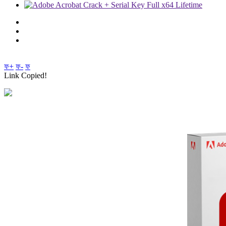
ফ+
ফ-
ফ
Link Copied!