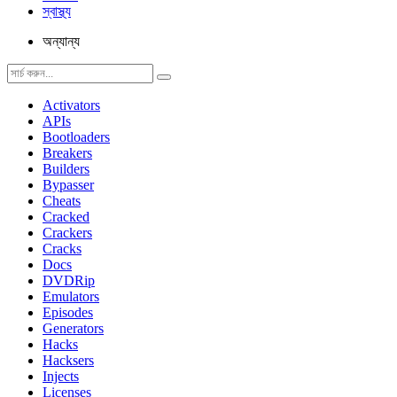
স্বাস্থ্য
অন্যান্য
Activators
APIs
Bootloaders
Breakers
Builders
Bypasser
Cheats
Cracked
Crackers
Cracks
Docs
DVDRip
Emulators
Episodes
Generators
Hacks
Hacksers
Injects
Licenses