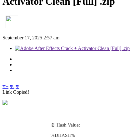
Activator Clean [Full] .zip
September 17, 2025 2:57 am
ফ+
ফ-
ফ
Link Copied!
📄 Hash Value:
%DHASH%