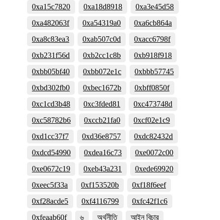
0xa15c7820
0xa18d8918
0xa3e45d58
0xa482063f
0xa54319a0
0xa6cb864a
0xa8c83ea3
0xab507c0d
0xacc6798f
0xb231f56d
0xb2cc1c8b
0xb918f918
0xbb05bf40
0xbb072e1c
0xbbb57745
0xbd302fb0
0xbec1672b
0xbff0850f
0xc1cd3b48
0xc3fded81
0xc473748d
0xc58782b6
0xccb21fa0
0xcf02e1c9
0xd1cc37f7
0xd36e8757
0xdc82432d
0xdcd54990
0xdea16c73
0xe0072c00
0xe0672c19
0xeb43a231
0xede69920
0xeec5f33a
0xf153520b
0xf18f6eef
0xf28acde5
0xf4116799
0xfc42f1c6
0xfeaab60f
৬
অর্থনীতি
আইন বিচার