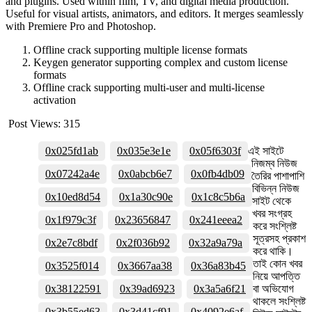
and plugins. Used within film, TV, and digital media production.
Useful for visual artists, animators, and editors. It merges seamlessly
with Premiere Pro and Photoshop.
Offline crack supporting multiple license formats
Keygen generator supporting complex and custom license
formats
Offline crack supporting multi-user and multi-license
activation
Post Views:
315
0x025fd1ab
0x035e3e1e
0x05f6303f
এই সাইটে
নিজম্ব নিউজ
0x07242a4e
0x0abcb6e7
0x0fb4db09
তৈরির পাশাপাশি
বিভিন্ন নিউজ
0x10ed8d54
0x1a30c90e
0x1c8c5b6a
সাইট থেকে
খবর সংগ্রহ
0x1f979c3f
0x23656847
0x241eeea2
করে সংশ্লিষ্ট
সূত্রসহ প্রকাশ
0x2e7c8bdf
0x2f036b92
0x32a9a79a
করে থাকি।
তাই কোন খবর
0x3525f014
0x3667aa38
0x36a83b45
নিয়ে আপত্তি
0x38122591
0x39ad6923
0x3a5a6f21
বা অভিযোগ
থাকলে সংশ্লিষ্ট
0x3b55ed63
0x3d41cf91
0x4092e6af