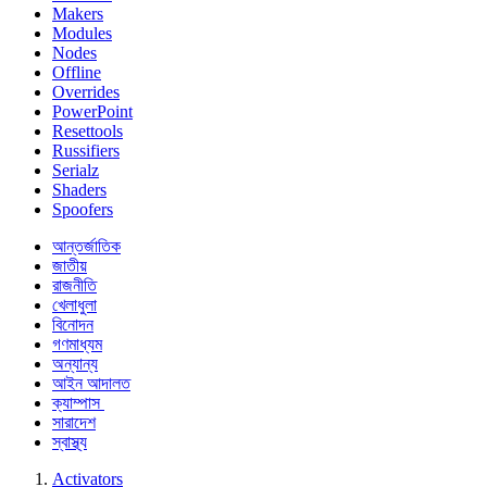
Makers
Modules
Nodes
Offline
Overrides
PowerPoint
Resettools
Russifiers
Serialz
Shaders
Spoofers
আন্তর্জাতিক
জাতীয়
রাজনীতি
খেলাধুলা
বিনোদন
গণমাধ্যম
অন্যান্য
আইন আদালত
ক্যাম্পাস
সারাদেশ
স্বাস্থ্য
Activators