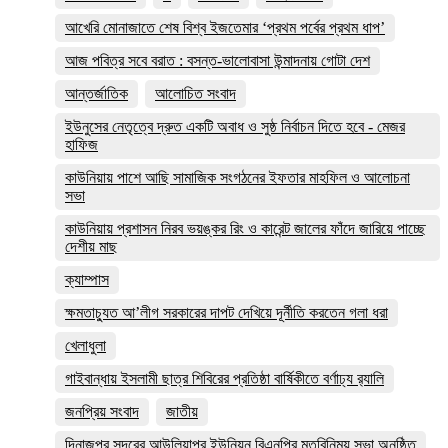
আখেরি মোনাজাতে শেষ বিশ্ব ইজতেমার ‘প্রথম পর্বের প্রথম ধাপ’
আজ পবিত্র সবে বরাত : বসন্ত-ভালোবাসা উন্মাদনায় গোটা দেশ
আন্তর্জাতিক
আলোচিত সংবাদ
ইউনুসের নেতৃত্বে দ্রুত একটি অবাধ ও সুষ্ঠ নির্বাচন দিতে হবে - মেজর
হাফিজ
কাউনিয়ায় পাশে আছি সামাজিক সংগঠনের ইফতার মাহফিল ও আলোচনা
সভা
কাউনিয়ায় প্রশাসন নিরব ভয়ঙ্কর রিং ও কারেন্ট জালের ফাঁদে জারিয়ে পাচ্ছে
দেশীয় মাছ
ক্যাম্পাস
ক্ষমতাচ্যুত আ’লীগ সরকারের দাপট দেখিয়ে দূর্নীতি করতেন গলা ধরা
খেলাধুলা
গাইবান্ধায় ইসলামী ছাত্র শিবিরের প্রতিষ্ঠা বার্ষিকীতে বর্ণাঢ্য র‌্যালি
জনপ্রিয় সংবাদ
জাতীয়
দিনাজপুর সদরের আউলিয়াপুর ইউনিয়ন বিএনপির মতবিনিময় সভা অনুষ্ঠিত