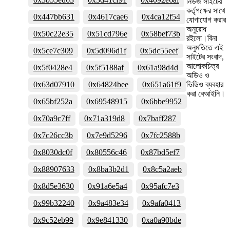
নিউজ সাইটের
কর্তৃপক্ষের সাথে
0x447bb631
0x4617cae6
0x4ca12f54
যোগাযোগ করার
অনুরোধ
0x50c22e35
0x51cd796e
0x58bef73b
রইলো।বিনা
অনুমতিতে এই
0x5ce7c309
0x5d096d1f
0x5dc55eef
সাইটের সংবাদ,
আলোকচিত্র
0x5f0428e4
0x5f5188af
0x61a98d4d
অডিও ও
0x63d07910
0x64824bee
0x651a61f9
ভিডিও ব্যবহার
করা বেআইনি।
0x65bf252a
0x69548915
0x6bbe9952
0x70a9c7ff
0x71a319d8
0x7baff287
0x7c26cc3b
0x7e9d5296
0x7fc2588b
0x8030dc0f
0x80556c46
0x87bd5ef7
0x88907633
0x8ba3b2d1
0x8c5a2aeb
0x8d5e3630
0x91a6e5a4
0x95afc7e3
0x99b32240
0x9a483e34
0x9afa0413
0x9c52eb99
0x9e841330
0xa0a90bde