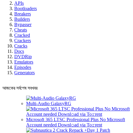
APIs
Bootloaders
Breakers
Builders
Bypasser
Cheats
Cracked
Crackers
Cracks
Docs
DVDRip
Emulators
Episodes
Generators
আজকের সর্বশেষ সবখবর
Multi-Audio GalaxyRG
Microsoft 365 LTSC Professional Plus No Microsoft
Account needed Downl𝚘ad via To𝚛rent