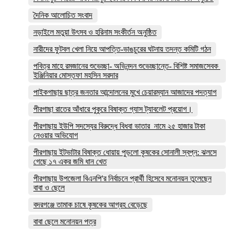
দৈনিক আলোচিত সংবাদ
নড়াইলে মতুয়া উৎসব ও হরিনাম সংকীর্তন অনুষ্ঠিত
নারীদের ফুটবল খেলা নিয়ে আপত্তি-ভাঙচুরের ঘটনায় তদন্ত কমিটি গঠন
পবিত্র মাহে রমজানের শুভেচ্ছা- অভিনন্দন শুভেচ্ছান্তে- বিশিষ্ট সমাজসেবক
ইঞ্জিনিয়ার মোস্তফা মহসিন সরদার
পাইকগাছায় ছাত্র জনতার আন্দোলনের মুখে চেয়ারম্যান আজাদের পদত্যাগ
পীরগাছা রাতের আঁধারে পুকুরে বিষাক্ত গ্যাস ট্যাবলেট প্রয়োগ।
পীরগাছায় ইউপি সদস্যের বিরুদ্ধে বিধবা ভাতার নামে ২৫ হাজার টাকা
নেওয়ার অভিযোগ
পীরগাছায় ইটভাটার বিষাক্ত ধোয়ায় পুড়লো কৃষকের সোনালী স্বপ্ন: ঝলসে
গেছে ১৭ একর জমি ধান খেত
পীরগাছায় উপজেলা বিএনপি'র নির্বাচনে প্রার্থী হিসেবে মনোনয়ন তুলেছেন
বাবা ও ছেলে
বদরগঞ্জে তামাক চাষে কৃষকের আগ্রহ বেড়েছে
বাবা ছেলে মনোনয়ন পত্র