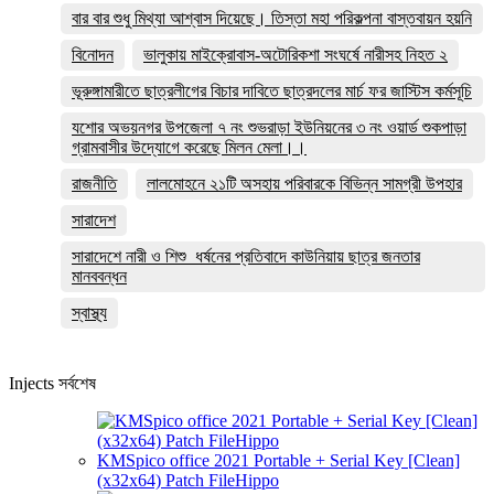
বার বার শুধু মিথ্যা আশ্বাস দিয়েছে। তিস্তা মহা পরিকল্পনা বাস্তবায়ন হয়নি
বিনোদন
ভালুকায় মাইক্রোবাস-অটোরিকশা সংঘর্ষে নারীসহ নিহত ২
ভূরুঙ্গামারীতে ছাত্রলীগের বিচার দাবিতে ছাত্রদলের মার্চ ফর জাস্টিস কর্মসূচি
যশোর অভয়নগর উপজেলা ৭ নং শুভরাড়া ইউনিয়নের ৩ নং ওয়ার্ড শুকপাড়া
গ্রামবাসীর উদ্যোগে করেছে মিলন মেলা।।
রাজনীতি
লালমোহনে ২১টি অসহায় পরিবারকে বিভিন্ন সামগ্রী উপহার
সারাদেশ
সারাদেশে নারী ও শিশু ধর্ষনের প্রতিবাদে কাউনিয়ায় ছাত্র জনতার
মানববন্ধন
স্বাস্থ্য
Injects সর্বশেষ
KMSpico office 2021 Portable + Serial Key [Clean]
(x32x64) Patch FileHippo