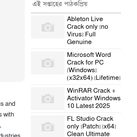
এই সপ্তাহের পাঠকপ্রিয়
Ableton Live
Crack only [no
Virus] Full
Genuine
Microsoft Word
Crack for PC
[Windows]
(x32x64) [Lifetime]
WinRAR Crack +
Activator Windows
cs and
10 Latest 2025
s with
FL Studio Crack
,
only [Patch] [x64]
Clean Ultimate
dustries.