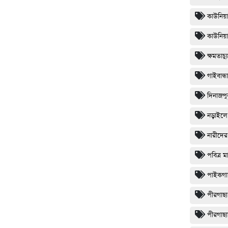
কাউনিয়
কাউনিয়া
ক্ষমতাচ
গাইবান্ধা
দিনাজপ
নড়াইলে 
নারীদের
পবিত্র 
পাইকগাছ
পীরগাছা 
পীরগাছা