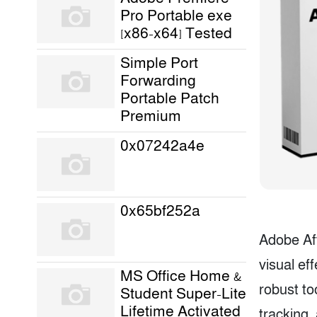
Pro Portable exe
[x86-x64] Tested
Simple Port
Forwarding
Portable Patch
Premium
0x07242a4e
0x65bf252a
Adobe Aft
visual eff
MS Office Home &
robust to
Student Super-Lite
Lifetime Activated
tracking,