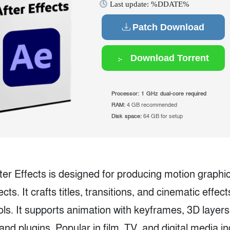
Last update: %DDATE%
Patch Download
Download Torrent
Processor:
1 GHz dual-core required
RAM:
4 GB recommended
Disk space:
64 GB for setup
er Effects is designed for producing motion graphi
ects. It crafts titles, transitions, and cinematic effect
ols. It supports animation with keyframes, 3D layers
 and plugins. Popular in film, TV, and digital media in