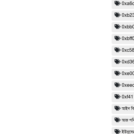
0xa6
0xb2
0xbb
0xbff
0xc5
0xd3
0xe0
0xee
0xf4
আইন বি
আজ পবিত
ইউনুসের