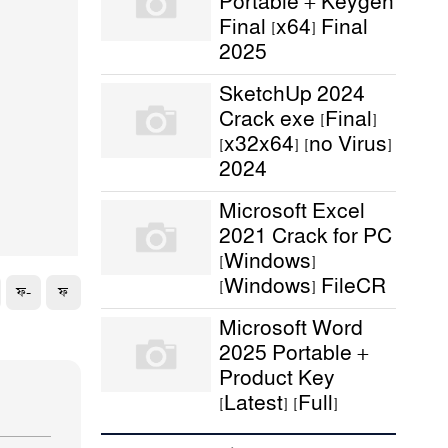
Portable + Keygen
Final [x64] Final
2025
SketchUp 2024
Crack exe [Final]
[x32x64] [no Virus]
2024
Microsoft Excel
2021 Crack for PC
[Windows]
[Windows] FileCR
ফ-
ফ
Microsoft Word
2025 Portable +
Product Key
[Latest] [Full]