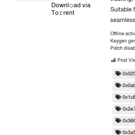
Downl𝚘ad via
Suitable 
To𝚛rent
seamless
Offline act
Keygen gene
Patch disab
Post Vi
0x02
0x0a
0x1c
0x2e
0x36
0x3a