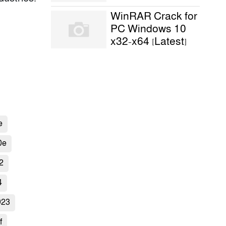
WinRAR Crack for
PC Windows 10
x32-x64 [Latest]
e
0e
2
4
923
f