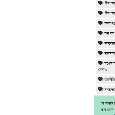
পীরগাছা
পীরগাছা
বদরগঞ্জ
বার বার 
ভালুকায়
ভূরুঙ্গা
যশোর অ
মেলা।।
রাজনীত
সারাদেশ
এই সাইটে নি
তাই কোন খ