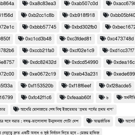
cb864a
0xa8c83ea3
0xab507c0d
0xacc679
31f56d
0xb2cc1c8b
0xb918f918
0xbb05bf4
072e1c
0xbbb57745
0xbd302fb0
0xbec167
0850f
0xc1cd3b48
0xc3fded81
0xc473748d
8782b6
0xccb21fa0
0xcf02e1c9
0xd1cc37f7
6e8757
0xdc82432d
0xdcd54990
0xdea16c
072c00
0xe0672c19
0xeb43a231
0xede69
c5f33a
0xf153520b
0xf18f6eef
0xf28acde5
116799
0xfc42f1c6
0xfeaab60f
৬
অর্থনীত
চার
আখেরি মোনাজাতে শেষ বিশ্ব ইজতেমার ‘প্রথম পর্বের প্রথম ধাপ’
্র সবে বরাত : বসন্ত-ভালোবাসা উন্মাদনায় গোটা দেশ
আন্তর্জাতিক
আলোচ
 নেতৃত্বে দ্রুত একটি অবাধ ও সুষ্ঠ নির্বাচন দিতে হবে - মেজর হাফিজ