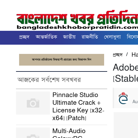
প্রচ্ছদ
আন্তর্জাতিক
জাতীয়
রাজনীতি
খেলাধুলা
বিনে
/
প্রচ্ছদ
Ha
Adobe
[Stabl
আজকের সর্বশেষ সবখবর
Pinnacle Studio
Ultimate Crack +
Au
License Key [x32-
x64] [Patch]
Multi-Audio