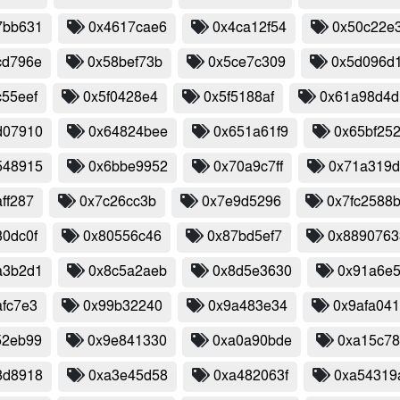
7bb631
0x4617cae6
0x4ca12f54
0x50c22e
cd796e
0x58bef73b
0x5ce7c309
0x5d096d1
c55eef
0x5f0428e4
0x5f5188af
0x61a98d4d
d07910
0x64824bee
0x651a61f9
0x65bf25
548915
0x6bbe9952
0x70a9c7ff
0x71a319
ff287
0x7c26cc3b
0x7e9d5296
0x7fc2588
30dc0f
0x80556c46
0x87bd5ef7
0x8890763
a3b2d1
0x8c5a2aeb
0x8d5e3630
0x91a6e
afc7e3
0x99b32240
0x9a483e34
0x9afa04
52eb99
0x9e841330
0xa0a90bde
0xa15c7
8d8918
0xa3e45d58
0xa482063f
0xa54319