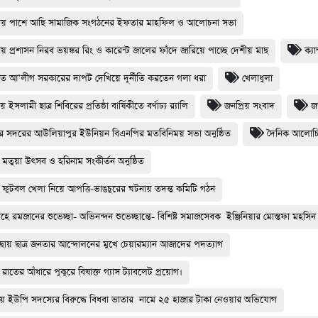
ায় পাশে আছি সামাজিক সংগঠনের ইফতার মাহফিল ও আলোচনা সভা
য় প্রশাসন নিরব ভয়ঙ্কর রিং ও কারেন্ট জালের ফাঁদে জারিয়ে পাচ্ছে দেশীয় মাছ
ক্যা
্যুত আ’লীগ সরকারের দাপট দেখিয়ে দূর্নীতি করতেন গলা ধরা
খেলাধুলা
য় ইসলামী ছাত্র শিবিরের প্রতিষ্ঠা বার্ষিকীতে বর্ণাঢ্য র‌্যালি
জনপ্রিয় সংবাদ
জ
ুর সদরের আউলিয়াপুর ইউনিয়ন বিএনপির মতবিনিময় সভা অনুষ্ঠিত
দৈনিক আলোচ
মতুয়া উৎসব ও হরিনাম সংকীর্তন অনুষ্ঠিত
 ফুটবল খেলা নিয়ে আপত্তি-ভাঙচুরের ঘটনায় তদন্ত কমিটি গঠন
মাহে রমজানের শুভেচ্ছা- অভিনন্দন শুভেচ্ছান্তে- বিশিষ্ট সমাজসেবক ইঞ্জিনিয়ার মোস্তফা মহসি
ায় ছাত্র জনতার আন্দোলনের মুখে চেয়ারম্যান আজাদের পদত্যাগ
রাতের আঁধারে পুকুরে বিষাক্ত গ্যাস ট্যাবলেট প্রয়োগ।
য় ইউপি সদস্যের বিরুদ্ধে বিধবা ভাতার নামে ২৫ হাজার টাকা নেওয়ার অভিযোগ