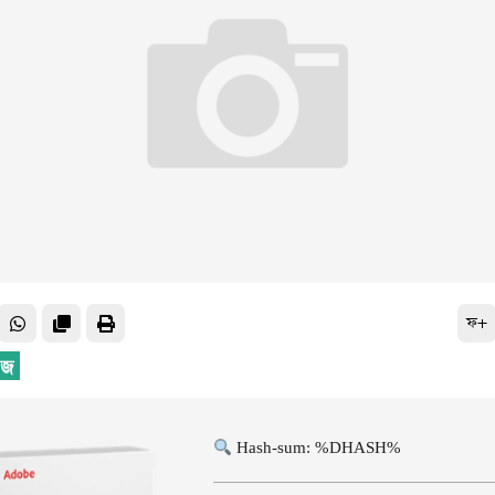
ফ+
Hash-sum: %DHASH%