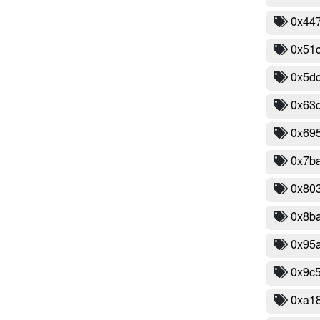
0x44
0x51
0x5d
0x63
0x69
0x7ba
0x80
0x8b
0x95
0x9c
0xa1