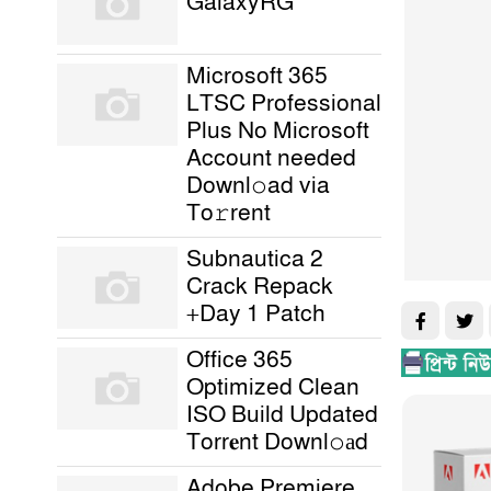
GalaxyRG
Microsoft 365
LTSC Professional
Plus No Microsoft
Account needed
Downl𝚘ad via
To𝚛rent
Subnautica 2
Crack Repack
+Day 1 Patch
Office 365
Optimized Clean
ISO Build Updated
Torr𝐞nt Downl𝚘аd
Adobe Premiere