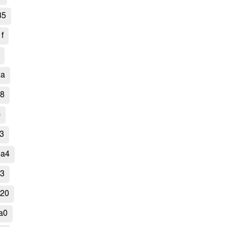
35
f
2a
d8
b
3
5a4
13
820
a0