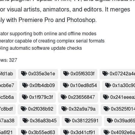
for visual artists, animators, and editors. It merges
ly with Premiere Pro and Photoshop.
ivator supporting both online and offline modes
rator capable of creating complex serial formats
ling automatic software update checks
ews:
327
5fd1ab
0x035e3e1e
0x05f6303f
0x07242a4
bcb6e7
0x0fb4db09
0x10ed8d54
0x1a30c9
8c5b6a
0x1f979c3f
0x23656847
0x241eeea
7c8bdf
0x2f036b92
0x32a9a79a
0x3525f01
67aa38
0x36a83b45
0x38122591
0x39ad6
5a6f21
0x3b55ed63
0x3d41cf91
0x4092e6a