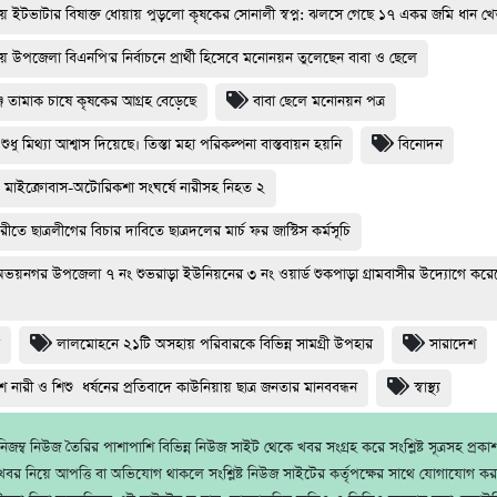
য় ইটভাটার বিষাক্ত ধোয়ায় পুড়লো কৃষকের সোনালী স্বপ্ন: ঝলসে গেছে ১৭ একর জমি ধান খ
য় উপজেলা বিএনপি'র নির্বাচনে প্রার্থী হিসেবে মনোনয়ন তুলেছেন বাবা ও ছেলে
ে তামাক চাষে কৃষকের আগ্রহ বেড়েছে
বাবা ছেলে মনোনয়ন পত্র
শুধু মিথ্যা আশ্বাস দিয়েছে। তিস্তা মহা পরিকল্পনা বাস্তবায়ন হয়নি
বিনোদন
 মাইক্রোবাস-অটোরিকশা সংঘর্ষে নারীসহ নিহত ২
মারীতে ছাত্রলীগের বিচার দাবিতে ছাত্রদলের মার্চ ফর জাস্টিস কর্মসূচি
ভয়নগর উপজেলা ৭ নং শুভরাড়া ইউনিয়নের ৩ নং ওয়ার্ড শুকপাড়া গ্রামবাসীর উদ্যোগে করে
ি
লালমোহনে ২১টি অসহায় পরিবারকে বিভিন্ন সামগ্রী উপহার
সারাদেশ
ে নারী ও শিশু ধর্ষনের প্রতিবাদে কাউনিয়ায় ছাত্র জনতার মানববন্ধন
স্বাস্থ্য
জম্ব নিউজ তৈরির পাশাপাশি বিভিন্ন নিউজ সাইট থেকে খবর সংগ্রহ করে সংশ্লিষ্ট সূত্রসহ প্রক
বর নিয়ে আপত্তি বা অভিযোগ থাকলে সংশ্লিষ্ট নিউজ সাইটের কর্তৃপক্ষের সাথে যোগাযোগ ক