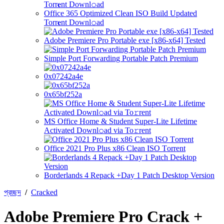
Office 365 Optimized Clean ISO Build Updated
Torr𝐞nt Downl𝚘аd
Adobe Premiere Pro Portable exe [x86-x64] Tested
Simple Port Forwarding Portable Patch Premium
0x07242a4e
0x65bf252a
MS Office Home & Student Super-Lite Lifetime
Activated Downl𝚘ad via To𝚛rent
Office 2021 Pro Plus x86 Clean ISO Tоrrеnt
Borderlands 4 Repack +Day 1 Patch Desktop Version
প্রচ্ছদ
/
Cracked
Adobe Premiere Pro Crack +