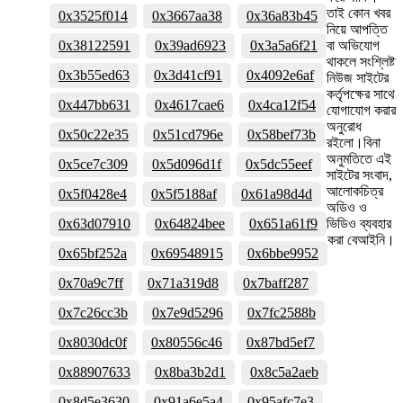
তাই কোন খবর
0x3525f014
0x3667aa38
0x36a83b45
নিয়ে আপত্তি
0x38122591
0x39ad6923
0x3a5a6f21
বা অভিযোগ
থাকলে সংশ্লিষ্ট
0x3b55ed63
0x3d41cf91
0x4092e6af
নিউজ সাইটের
কর্তৃপক্ষের সাথে
0x447bb631
0x4617cae6
0x4ca12f54
যোগাযোগ করার
অনুরোধ
0x50c22e35
0x51cd796e
0x58bef73b
রইলো।বিনা
অনুমতিতে এই
0x5ce7c309
0x5d096d1f
0x5dc55eef
সাইটের সংবাদ,
আলোকচিত্র
0x5f0428e4
0x5f5188af
0x61a98d4d
অডিও ও
0x63d07910
0x64824bee
0x651a61f9
ভিডিও ব্যবহার
করা বেআইনি।
0x65bf252a
0x69548915
0x6bbe9952
0x70a9c7ff
0x71a319d8
0x7baff287
0x7c26cc3b
0x7e9d5296
0x7fc2588b
0x8030dc0f
0x80556c46
0x87bd5ef7
0x88907633
0x8ba3b2d1
0x8c5a2aeb
0x8d5e3630
0x91a6e5a4
0x95afc7e3