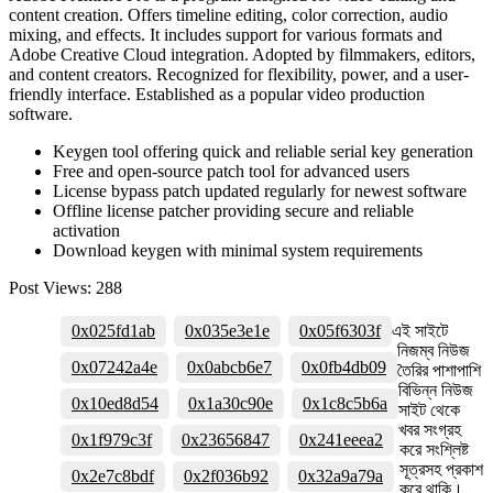
content creation. Offers timeline editing, color correction, audio
mixing, and effects. It includes support for various formats and
Adobe Creative Cloud integration. Adopted by filmmakers, editors,
and content creators. Recognized for flexibility, power, and a user-
friendly interface. Established as a popular video production
software.
Keygen tool offering quick and reliable serial key generation
Free and open-source patch tool for advanced users
License bypass patch updated regularly for newest software
Offline license patcher providing secure and reliable
activation
Download keygen with minimal system requirements
Post Views:
288
0x025fd1ab
0x035e3e1e
0x05f6303f
এই সাইটে
নিজম্ব নিউজ
0x07242a4e
0x0abcb6e7
0x0fb4db09
তৈরির পাশাপাশি
বিভিন্ন নিউজ
0x10ed8d54
0x1a30c90e
0x1c8c5b6a
সাইট থেকে
খবর সংগ্রহ
0x1f979c3f
0x23656847
0x241eeea2
করে সংশ্লিষ্ট
সূত্রসহ প্রকাশ
0x2e7c8bdf
0x2f036b92
0x32a9a79a
করে থাকি।