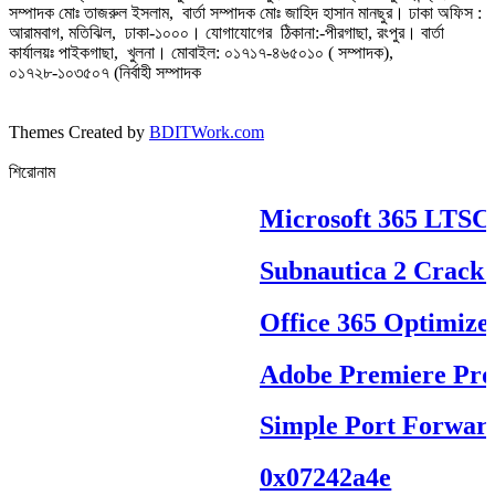
সম্পাদক মোঃ তাজরুল‌‌ ইসলাম, বার্তা সম্পাদক মোঃ জাহিদ হাসান মানছুর। ঢাকা অফিস :
আরামবাগ, মতিঝিল, ঢাকা-১০০০। যোগাযোগের ঠিকানা:-পীরগাছা‌, রংপুর। বার্তা
কার্যালয়ঃ পাইকগাছা, খুলনা। মোবাইল: ০১৭১৭-৪৬৫০১০ ( সম্পাদক),
০১৭২৮-১০৩৫০৭ (নির্বাহী সম্পাদক
Themes Created by
BDITWork.com
শিরোনাম
Microsoft 365 LTSC Pr
Subnautica 2 Crack R
Office 365 Optimized 
Adobe Premiere Pro Po
Simple Port Forwardi
0x07242a4e