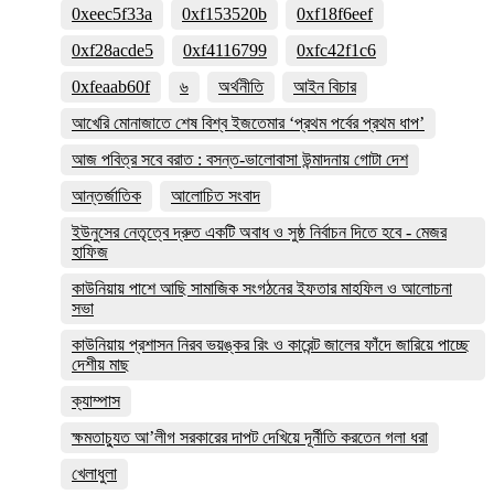
0xeec5f33a
0xf153520b
0xf18f6eef
0xf28acde5
0xf4116799
0xfc42f1c6
0xfeaab60f
৬
অর্থনীতি
আইন বিচার
আখেরি মোনাজাতে শেষ বিশ্ব ইজতেমার ‘প্রথম পর্বের প্রথম ধাপ’
আজ পবিত্র সবে বরাত : বসন্ত-ভালোবাসা উন্মাদনায় গোটা দেশ
আন্তর্জাতিক
আলোচিত সংবাদ
ইউনুসের নেতৃত্বে দ্রুত একটি অবাধ ও সুষ্ঠ নির্বাচন দিতে হবে - মেজর
হাফিজ
কাউনিয়ায় পাশে আছি সামাজিক সংগঠনের ইফতার মাহফিল ও আলোচনা
সভা
কাউনিয়ায় প্রশাসন নিরব ভয়ঙ্কর রিং ও কারেন্ট জালের ফাঁদে জারিয়ে পাচ্ছে
দেশীয় মাছ
ক্যাম্পাস
ক্ষমতাচ্যুত আ’লীগ সরকারের দাপট দেখিয়ে দূর্নীতি করতেন গলা ধরা
খেলাধুলা