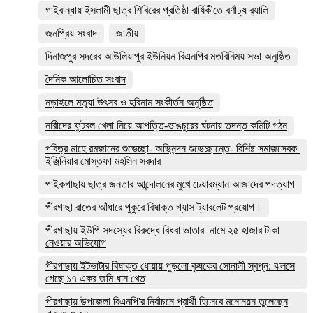
গাইবান্ধায় ইসলামী ছাত্র শিবিরের প্রতিষ্ঠা বার্ষিকীতে বর্ণাঢ্য র‌্যালি
জনপ্রিয় সংবাদ
জাতীয়
দিনাজপুর সদরের আউলিয়াপুর ইউনিয়ন বিএনপির মতবিনিময় সভা অনুষ্ঠিত
দৈনিক আলোচিত সংবাদ
নড়াইলে মতুয়া উৎসব ও হরিনাম সংকীর্তন অনুষ্ঠিত
নারীদের ফুটবল খেলা নিয়ে আপত্তি-ভাঙচুরের ঘটনায় তদন্ত কমিটি গঠন
পবিত্র মাহে রমজানের শুভেচ্ছা- অভিনন্দন শুভেচ্ছান্তে- বিশিষ্ট সমাজসেবক
ইঞ্জিনিয়ার মোস্তফা মহসিন সরদার
পাইকগাছায় ছাত্র জনতার আন্দোলনের মুখে চেয়ারম্যান আজাদের পদত্যাগ
পীরগাছা রাতের আঁধারে পুকুরে বিষাক্ত গ্যাস ট্যাবলেট প্রয়োগ।
পীরগাছায় ইউপি সদস্যের বিরুদ্ধে বিধবা ভাতার নামে ২৫ হাজার টাকা
নেওয়ার অভিযোগ
পীরগাছায় ইটভাটার বিষাক্ত ধোয়ায় পুড়লো কৃষকের সোনালী স্বপ্ন: ঝলসে
গেছে ১৭ একর জমি ধান খেত
পীরগাছায় উপজেলা বিএনপি'র নির্বাচনে প্রার্থী হিসেবে মনোনয়ন তুলেছেন