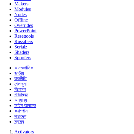
Makers
Modules
Nodes
Offline
Overrides
PowerPoint
Resettools
Russifiers
Serialz
Shaders
Spoofers
আন্তর্জাতিক
জাতীয়
রাজনীতি
খেলাধুলা
বিনোদন
গণমাধ্যম
অন্যান্য
আইন আদালত
ক্যাম্পাস
সারাদেশ
স্বাস্থ্য
Activators