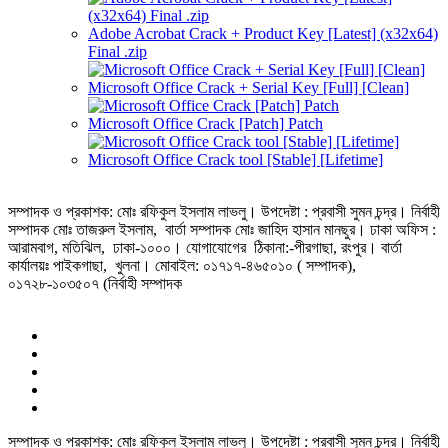
Adobe Acrobat Crack + Product Key [Latest] (x32x64)
Final .zip
Microsoft Office Crack + Serial Key [Full] [Clean]
Microsoft Office Crack [Patch] Patch
Microsoft Office Crack tool [Stable] [Lifetime]
সম্পাদক ও প্রকাশক: মোঃ রফিকুল ইসলাম লাভলু। উপদেষ্টা : প্রবাসী সুমন চন্দ্র। নির্বাহী
সম্পাদক মোঃ তাজরুল‌‌ ইসলাম, বার্তা সম্পাদক মোঃ জাহিদ হাসান মানছুর। ঢাকা অফিস :
আরামবাগ, মতিঝিল, ঢাকা-১০০০। যোগাযোগের ঠিকানা:-পীরগাছা‌, রংপুর। বার্তা
কার্যালয়ঃ পাইকগাছা, খুলনা। মোবাইল: ০১৭১৭-৪৬৫০১০ ( সম্পাদক),
০১৭২৮-১০৩৫০৭ (নির্বাহী সম্পাদক
সম্পাদক ও প্রকাশক: মোঃ রফিকুল ইসলাম লাভলু। উপদেষ্টা : প্রবাসী সুমন চন্দ্র। নির্বাহী