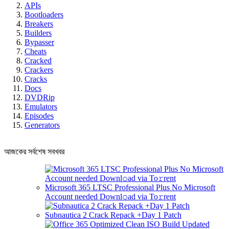
APIs
Bootloaders
Breakers
Builders
Bypasser
Cheats
Cracked
Crackers
Cracks
Docs
DVDRip
Emulators
Episodes
Generators
আজকের সর্বশেষ সবখবর
Microsoft 365 LTSC Professional Plus No Microsoft
Account needed Downl𝚘ad via To𝚛rent
Subnautica 2 Crack Repack +Day 1 Patch