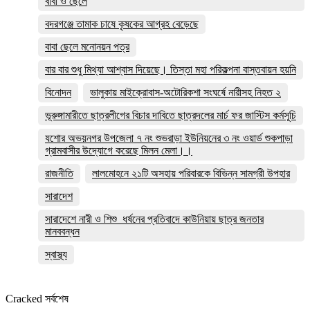
বাবা ও ছেলে
বদরগঞ্জে তামাক চাষে কৃষকের আগ্রহ বেড়েছে
বাবা ছেলে মনোনয়ন পত্র
বার বার শুধু মিথ্যা আশ্বাস দিয়েছে। তিস্তা মহা পরিকল্পনা বাস্তবায়ন হয়নি
বিনোদন
ভালুকায় মাইক্রোবাস-অটোরিকশা সংঘর্ষে নারীসহ নিহত ২
ভূরুঙ্গামারীতে ছাত্রলীগের বিচার দাবিতে ছাত্রদলের মার্চ ফর জাস্টিস কর্মসূচি
যশোর অভয়নগর উপজেলা ৭ নং শুভরাড়া ইউনিয়নের ৩ নং ওয়ার্ড শুকপাড়া
গ্রামবাসীর উদ্যোগে করেছে মিলন মেলা।।
রাজনীতি
লালমোহনে ২১টি অসহায় পরিবারকে বিভিন্ন সামগ্রী উপহার
সারাদেশ
সারাদেশে নারী ও শিশু ধর্ষনের প্রতিবাদে কাউনিয়ায় ছাত্র জনতার
মানববন্ধন
স্বাস্থ্য
Cracked সর্বশেষ