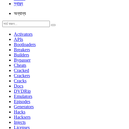
স্বাস্থ্য
অন্যান্য
Activators
APIs
Bootloaders
Breakers
Builders
Bypasser
Cheats
Cracked
Crackers
Cracks
Docs
DVDRip
Emulators
Episodes
Generators
Hacks
Hacksers
Injects
Licenses