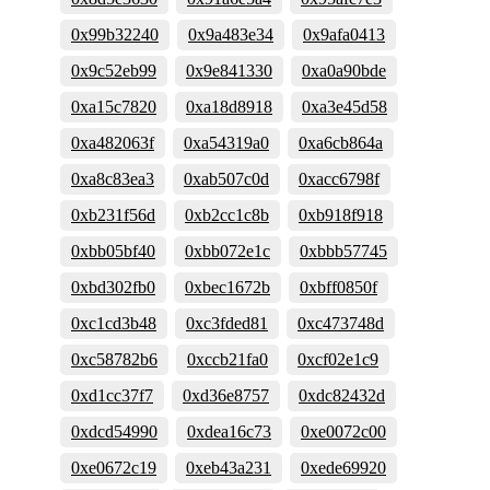
0x99b32240
0x9a483e34
0x9afa0413
0x9c52eb99
0x9e841330
0xa0a90bde
0xa15c7820
0xa18d8918
0xa3e45d58
0xa482063f
0xa54319a0
0xa6cb864a
0xa8c83ea3
0xab507c0d
0xacc6798f
0xb231f56d
0xb2cc1c8b
0xb918f918
0xbb05bf40
0xbb072e1c
0xbbb57745
0xbd302fb0
0xbec1672b
0xbff0850f
0xc1cd3b48
0xc3fded81
0xc473748d
0xc58782b6
0xccb21fa0
0xcf02e1c9
0xd1cc37f7
0xd36e8757
0xdc82432d
0xdcd54990
0xdea16c73
0xe0072c00
0xe0672c19
0xeb43a231
0xede69920