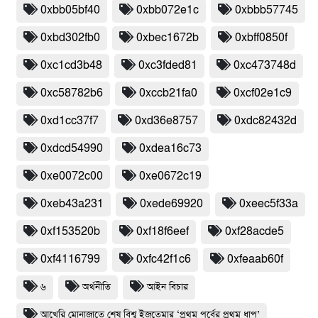
0xbb05bf40
0xbb072e1c
0xbbb57745
0xbd302fb0
0xbec1672b
0xbff0850f
0xc1cd3b48
0xc3fded81
0xc473748d
0xc58782b6
0xccb21fa0
0xcf02e1c9
0xd1cc37f7
0xd36e8757
0xdc82432d
0xdcd54990
0xdea16c73
0xe0072c00
0xe0672c19
0xeb43a231
0xede69920
0xeec5f33a
0xf153520b
0xf18f6eef
0xf28acde5
0xf4116799
0xfc42f1c6
0xfeaab60f
৬
অর্থনীতি
আইন বিচার
আখেরি মোনাজাতে শেষ বিশ্ব ইজতেমার ‘প্রথম পর্বের প্রথম ধাপ’