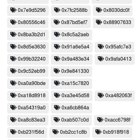
0x7e9d5296
0x7fc2588b
0x8030dc0f
0x80556c46
0x87bd5ef7
0x88907633
0x8ba3b2d1
0x8c5a2aeb
0x8d5e3630
0x91a6e5a4
0x95afc7e3
0x99b32240
0x9a483e34
0x9afa0413
0x9c52eb99
0x9e841330
0xa0a90bde
0xa15c7820
0xa18d8918
0xa3e45d58
0xa482063f
0xa54319a0
0xa6cb864a
0xa8c83ea3
0xab507c0d
0xacc6798f
0xb231f56d
0xb2cc1c8b
0xb918f918