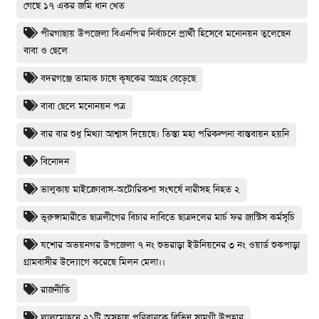
গেছে ১৭ একর জমি ধান খেত
পীরগাছায় উপজেলা বিএনপি'র নির্বাচনে প্রার্থী হিসেবে মনোনয়ন তুলেছেন
বাবা ও ছেলে
বদরগঞ্জে তামাক চাষে কৃষকের আগ্রহ বেড়েছে
বাবা ছেলে মনোনয়ন পত্র
বার বার শুধু মিথ্যা আশ্বাস দিয়েছে। তিস্তা মহা পরিকল্পনা বাস্তবায়ন হয়নি
বিনোদন
ভালুকায় মাইক্রোবাস-অটোরিকশা সংঘর্ষে নারীসহ নিহত ২
ভূরুঙ্গামারীতে ছাত্রলীগের বিচার দাবিতে ছাত্রদলের মার্চ ফর জাস্টিস কর্মসূচি
যশোর অভয়নগর উপজেলা ৭ নং শুভরাড়া ইউনিয়নের ৩ নং ওয়ার্ড শুকপাড়া
গ্রামবাসীর উদ্যোগে করেছে মিলন মেলা।।
রাজনীতি
লালমোহনে ২১টি অসহায় পরিবারকে বিভিন্ন সামগ্রী উপহার