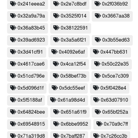
0x241eeea2
0x2e7c8bdf
0x2f036b92
0x32a9a79a
0x3525f014
0x3667aa38
0x36a83b45
0x38122591
0x39ad6923
0x3a5a6f21
0x3b55ed63
0x3d41cf91
0x4092e6af
0x447bb631
0x4617cae6
0x4ca12f54
0x50c22e35
0x51cd796e
0x58bef73b
0x5ce7c309
0x5d096d1f
0x5dc55eef
0x5f0428e4
0x5f5188af
0x61a98d4d
0x63d07910
0x64824bee
0x651a61f9
0x65bf252a
0x69548915
0x6bbe9952
0x70a9c7ff
0x71a319d8
0x7baff287
0x7c26cc3b