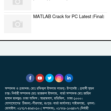
MATLAB Crack for PC Latest [Final]
সম্পাদক ও প্রকাশক: মোঃ রফিকুল ইসলাম লাভলু। উপদেষ্টা : প্রবাসী সুমন
চন্দ্র। নির্বাহী সম্পাদক মোঃ তাজরুল‌‌ ইসলাম, বার্তা সম্পাদক মোঃ জাহিদ
হাসান মানছুর। ঢাকা অফিস : আরামবাগ, মতিঝিল, ঢাকা-১০০০।
যোগাযোগের ঠিকানা:-পীরগাছা‌, রংপুর। বার্তা কার্যালয়ঃ পাইকগাছা, খুলনা।
মোবাইল: ০১৭১৭-৪৬৫০১০ ( সম্পাদক), ০১৭২৮-১০৩৫০৭ (নির্বাহী