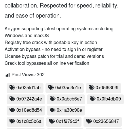
collaboration. Respected for speed, reliability,
and ease of operation.
Keygen supporting latest operating systems including
Windows and macOS
Registry-free crack with portable key injection
Activation bypass – no need to sign in or register
License bypass patch for trial and demo versions
Crack tool bypasses all online verification
Post Views:
302
0x025fd1ab
0x035e3e1e
0x05f6303f
0x07242a4e
0x0abcb6e7
0x0fb4db09
0x10ed8d54
0x1a30c90e
0x1c8c5b6a
0x1f979c3f
0x23656847