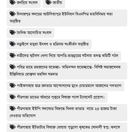
জনপ্রিয় সংবাদ
জাতীয়
দিনাজপুর সদরের আউলিয়াপুর ইউনিয়ন বিএনপির মতবিনিময় সভা
অনুষ্ঠিত
দৈনিক আলোচিত সংবাদ
নড়াইলে মতুয়া উৎসব ও হরিনাম সংকীর্তন অনুষ্ঠিত
নারীদের ফুটবল খেলা নিয়ে আপত্তি-ভাঙচুরের ঘটনায় তদন্ত কমিটি গঠন
পবিত্র মাহে রমজানের শুভেচ্ছা- অভিনন্দন শুভেচ্ছান্তে- বিশিষ্ট সমাজসেবক
ইঞ্জিনিয়ার মোস্তফা মহসিন সরদার
পাইকগাছায় ছাত্র জনতার আন্দোলনের মুখে চেয়ারম্যান আজাদের পদত্যাগ
পীরগাছা রাতের আঁধারে পুকুরে বিষাক্ত গ্যাস ট্যাবলেট প্রয়োগ।
পীরগাছায় ইউপি সদস্যের বিরুদ্ধে বিধবা ভাতার নামে ২৫ হাজার টাকা
নেওয়ার অভিযোগ
পীরগাছায় ইটভাটার বিষাক্ত ধোয়ায় পুড়লো কৃষকের সোনালী স্বপ্ন: ঝলসে