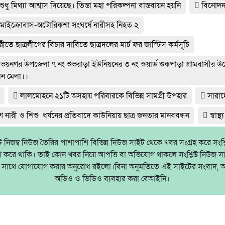
শুধু মিথ্যা আশ্বাস দিয়েছে। তিস্তা মহা পরিকল্পনা বাস্তবায়ন হয়নি
বিনোদ
 মাইক্রোবাস-অটোরিকশা সংঘর্ষে নারীসহ নিহত ২
মারীতে ছাত্রলীগের বিচার দাবিতে ছাত্রদলের মার্চ ফর জাস্টিস কর্মসূচি
য়নগর উপজেলা ৭ নং শুভরাড়া ইউনিয়নের ৩ নং ওয়ার্ড শুকপাড়া গ্রামবাসীর উদ
ন মেলা।।
লালমোহনে ২১টি অসহায় পরিবারকে বিভিন্ন সামগ্রী উপহার
সারা
 নারী ও শিশু ধর্ষনের প্রতিবাদে কাউনিয়ায় ছাত্র জনতার মানববন্ধন
স্বাস্থ্য
নিজম্ব নিউজ তৈরির পাশাপাশি বিভিন্ন নিউজ সাইট থেকে খবর সংগ্রহ করে সংশ্লিষ
াশ করে থাকি। তাই কোন খবর নিয়ে আপত্তি বা অভিযোগ থাকলে সংশ্লিষ্ট নিউজ স
ষের সাথে যোগাযোগ করার অনুরোধ রইলো।বিনা অনুমতিতে এই সাইটের সংবাদ, 
অডিও ও ভিডিও ব্যবহার করা বেআইনি।