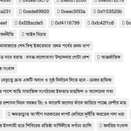
54990
0xdea16c73
0xe0072c00
0xe0672c19
3a231
0xede69920
0xeec5f33a
0xf153520b
6eef
0xf28acde5
0xf4116799
0xfc42f1c6
0x
অর্থনীতি
আইন বিচার
োনাজাতে শেষ বিশ্ব ইজতেমার ‘প্রথম পর্বের প্রথম ধাপ’
্র সবে বরাত : বসন্ত-ভালোবাসা উন্মাদনায় গোটা দেশ
আন্তর্জাতিক
 সংবাদ
নেতৃত্বে দ্রুত একটি অবাধ ও সুষ্ঠ নির্বাচন দিতে হবে - মেজর হাফিজ
ায় পাশে আছি সামাজিক সংগঠনের ইফতার মাহফিল ও আলোচনা সভা
 প্রশাসন নিরব ভয়ঙ্কর রিং ও কারেন্ট জালের ফাঁদে জারিয়ে পাচ্ছে দেশীয় মাছ
ক্ষমতাচ্যুত আ’লীগ সরকারের দাপট দেখিয়ে দূর্নীতি করতেন গলা ধরা
য় ইসলামী ছাত্র শিবিরের প্রতিষ্ঠা বার্ষিকীতে বর্ণাঢ্য র‌্যালি
জনপ্রিয় সংবাদ