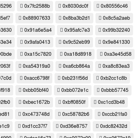
d5296
0x7fc2588b
0x8030dc0f
0x80556c46
5ef7
0x88907633
0x8ba3b2d1
0x8c5a2aeb
e3630
0x91a6e5a4
0x95afc7e3
0x99b32240
83e34
0x9afa0413
0x9c52eb99
0x9e841330
90bde
0xa15c7820
0xa18d8918
0xa3e45d58
063f
0xa54319a0
0xa6cb864a
0xa8c83ea3
07c0d
0xacc6798f
0xb231f56d
0xb2cc1c8b
f918
0xbb05bf40
0xbb072e1c
0xbbb57745
2fb0
0xbec1672b
0xbff0850f
0xc1cd3b48
ed81
0xc473748d
0xc58782b6
0xccb21fa0
e1c9
0xd1cc37f7
0xd36e8757
0xdc82432d