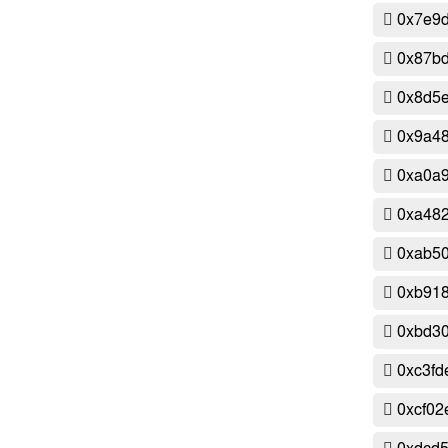
0x7e9
0x87bd
0x8d5
0x9a4
0xa0a
0xa482
0xab5
0xb918
0xbd30
0xc3fd
0xcf02