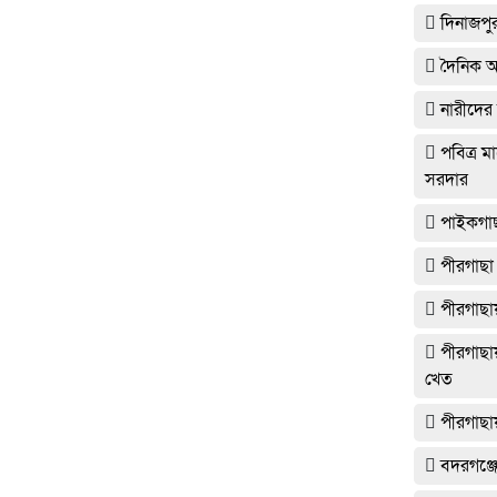
দিনাজপু
দৈনিক 
নারীদের
পবিত্র ম
সরদার
পাইকগাছ
পীরগাছা 
পীরগাছা
পীরগাছা
খেত
পীরগাছায
বদরগঞ্জ