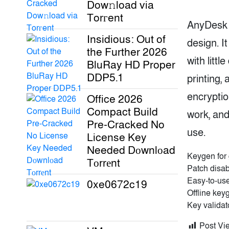
Dow𝚗load via
Torгent
AnyDesk 
Insidious: Out of
design. I
the Further 2026
with littl
BluRay HD Proper
DDP5.1
printing,
encryptio
Office 2026
Compact Build
work, and
Pre-Cracked No
use.
License Key
Needed Dоwnlоad
Keygen for 
Tоrrеnt
Patch disab
Easy-to-use
0xe0672c19
Offline ke
Key validato
Post Vi