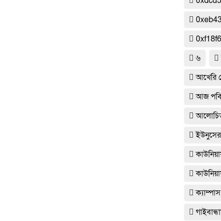
0xdcd
0xeb4
0xf18f
৬
আখেরি ম
আজ পবিত
আলোচিত
ইউনুসের 
কাউনিয়
কাউনিয়ায়
ক্যাম্পাস
গাইবান্ধা