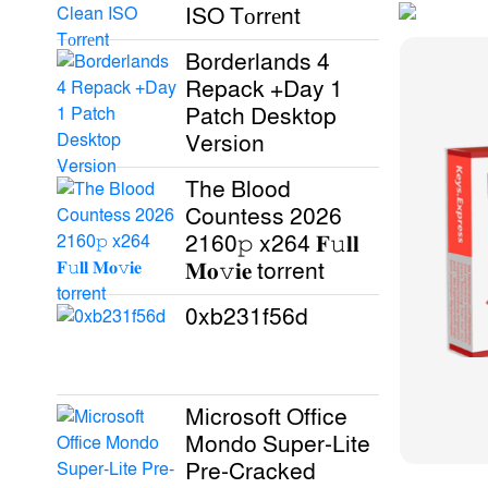
ISO Tоrrеnt
Borderlands 4
Repack +Day 1
Patch Desktop
Version
The Blood
Countess 2026
2160𝚙 x264 𝐅𝚞𝐥𝐥
𝐌𝐨𝚟𝐢𝐞 torrent
0xb231f56d
Microsoft Office
Mondo Super-Lite
Pre-Cracked