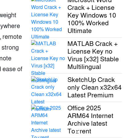
Crack + License
Key Windows 10
weight
100% Worked
anywhere
Ultimate
g, remote
MATLAB Crack +
d strong
License Key no
emote
Virus [x32] Stable
Multilingual
d ease of
SketchUp Crack
only Clean x32x64
Latest Premium
Office 2025
ARM64 Internet
Archive latest
To𝚛rent