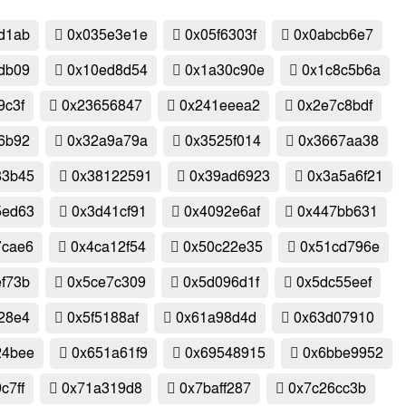
d1ab
0x035e3e1e
0x05f6303f
0x0abcb6e7
db09
0x10ed8d54
0x1a30c90e
0x1c8c5b6a
9c3f
0x23656847
0x241eeea2
0x2e7c8bdf
6b92
0x32a9a79a
0x3525f014
0x3667aa38
83b45
0x38122591
0x39ad6923
0x3a5a6f21
5ed63
0x3d41cf91
0x4092e6af
0x447bb631
7cae6
0x4ca12f54
0x50c22e35
0x51cd796e
f73b
0x5ce7c309
0x5d096d1f
0x5dc55eef
28e4
0x5f5188af
0x61a98d4d
0x63d07910
24bee
0x651a61f9
0x69548915
0x6bbe9952
c7ff
0x71a319d8
0x7baff287
0x7c26cc3b