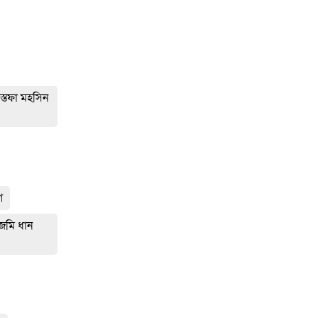
োস্তফা মহসিন
গ
 জমি ধান