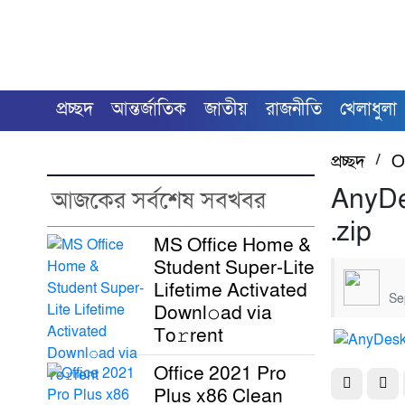
প্রচ্ছদ
আন্তর্জাতিক
জাতীয়
রাজনীতি
খেলাধুলা
প্রচ্ছদ
/
O
AnyDes
আজকের সর্বশেষ সবখবর
.zip
MS Office Home &
Student Super-Lite
Lifetime Activated
Se
Downl𝚘ad via
To𝚛rent
Office 2021 Pro
Plus x86 Clean