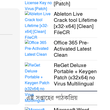
[Patch]
Ableton Live
Crack tool Lifetime
[x32-x64] [Clean]
FileCR
Office 365 Pre-
Activated Latest
Clean
ReGet Deluxe
Portable + Keygen
Patch (x32x64) no
Virus Multilingual
এই সপ্তাহের পাঠকপ্রিয়
Microsoft Word