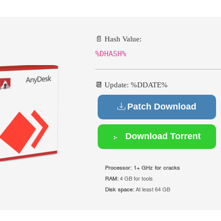
📄 Hash Value:
%DHASH%
📆 Update: %DDATE%
Patch Download
Download Torrent
Processor:
1+ GHz for cracks
RAM:
4 GB for tools
Disk space:
At least 64 GB