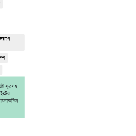
ন
্যোগে
দেশ
্ট সূত্রসহ
াইটের
আলোকচিত্র