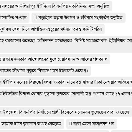
র সদরের আউলিয়াপুর ইউনিয়ন বিএনপির মতবিনিময় সভা অনুষ্ঠিত
আলোচিত সংবাদ
নড়াইলে মতুয়া উৎসব ও হরিনাম সংকীর্তন অনুষ্ঠিত
 ফুটবল খেলা নিয়ে আপত্তি-ভাঙচুরের ঘটনায় তদন্ত কমিটি গঠন
াহে রমজানের শুভেচ্ছা- অভিনন্দন শুভেচ্ছান্তে- বিশিষ্ট সমাজসেবক ইঞ্জিনিয়ার ম
ায় ছাত্র জনতার আন্দোলনের মুখে চেয়ারম্যান আজাদের পদত্যাগ
রাতের আঁধারে পুকুরে বিষাক্ত গ্যাস ট্যাবলেট প্রয়োগ।
য় ইউপি সদস্যের বিরুদ্ধে বিধবা ভাতার নামে ২৫ হাজার টাকা নেওয়ার অভিযো
য় ইটভাটার বিষাক্ত ধোয়ায় পুড়লো কৃষকের সোনালী স্বপ্ন: ঝলসে গেছে ১৭ একর
় উপজেলা বিএনপি'র নির্বাচনে প্রার্থী হিসেবে মনোনয়ন তুলেছেন বাবা ও ছেলে
ে তামাক চাষে কৃষকের আগ্রহ বেড়েছে
বাবা ছেলে মনোনয়ন পত্র