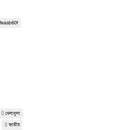
feaab60f
খেলাধুলা
জাতীয়