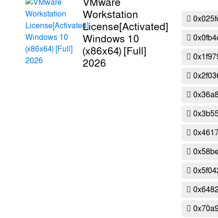
VMware
Workstation
0x025f
License[Activated]
Windows 10
0x0fb4
(x86x64) [Full]
0x1f97
2026
0x2f03
0x36a
0x3b5
0x461
0x58be
0x5f04
0x648
0x70a9