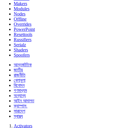
Makers
Modules
Nodes
Offline
Overrides
PowerPoint
Resettools
Russifiers
Serialz
Shaders
Spoofers
আন্তর্জাতিক
জাতীয়
রাজনীতি
খেলাধুলা
বিনোদন
গণমাধ্যম
অন্যান্য
আইন আদালত
ক্যাম্পাস
সারাদেশ
স্বাস্থ্য
Activators