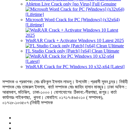
Ableton Live Crack only [no Virus] Full Genuine
Microsoft Word Crack for PC [Windows] (x32x64)
[Lifetime]
WinRAR Crack + Activator Windows 10 Latest 2025
FL Studio Crack only [Patch] [x64] Clean Ultimate
WinRAR Crack for PC Windows 10 x32-x64 [Latest]
সম্পাদক ও প্রকাশক: মোঃ রফিকুল ইসলাম লাভলু। উপদেষ্টা : প্রবাসী সুমন চন্দ্র। নির্বাহী
সম্পাদক মোঃ তাজরুল‌‌ ইসলাম, বার্তা সম্পাদক মোঃ জাহিদ হাসান মানছুর। ঢাকা অফিস :
আরামবাগ, মতিঝিল, ঢাকা-১০০০। যোগাযোগের ঠিকানা:-পীরগাছা‌, রংপুর। বার্তা
কার্যালয়ঃ পাইকগাছা, খুলনা। মোবাইল: ০১৭১৭-৪৬৫০১০ ( সম্পাদক),
০১৭২৮-১০৩৫০৭ (নির্বাহী সম্পাদক