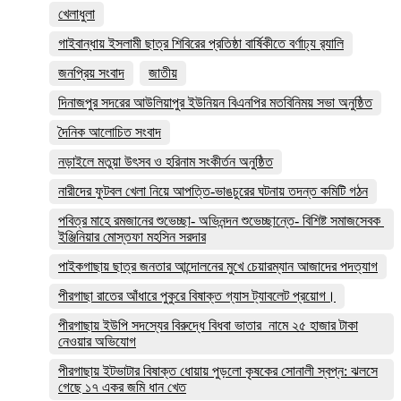
খেলাধুলা
গাইবান্ধায় ইসলামী ছাত্র শিবিরের প্রতিষ্ঠা বার্ষিকীতে বর্ণাঢ্য র‌্যালি
জনপ্রিয় সংবাদ
জাতীয়
দিনাজপুর সদরের আউলিয়াপুর ইউনিয়ন বিএনপির মতবিনিময় সভা অনুষ্ঠিত
দৈনিক আলোচিত সংবাদ
নড়াইলে মতুয়া উৎসব ও হরিনাম সংকীর্তন অনুষ্ঠিত
নারীদের ফুটবল খেলা নিয়ে আপত্তি-ভাঙচুরের ঘটনায় তদন্ত কমিটি গঠন
পবিত্র মাহে রমজানের শুভেচ্ছা- অভিনন্দন শুভেচ্ছান্তে- বিশিষ্ট সমাজসেবক
ইঞ্জিনিয়ার মোস্তফা মহসিন সরদার
পাইকগাছায় ছাত্র জনতার আন্দোলনের মুখে চেয়ারম্যান আজাদের পদত্যাগ
পীরগাছা রাতের আঁধারে পুকুরে বিষাক্ত গ্যাস ট্যাবলেট প্রয়োগ।
পীরগাছায় ইউপি সদস্যের বিরুদ্ধে বিধবা ভাতার নামে ২৫ হাজার টাকা
নেওয়ার অভিযোগ
পীরগাছায় ইটভাটার বিষাক্ত ধোয়ায় পুড়লো কৃষকের সোনালী স্বপ্ন: ঝলসে
গেছে ১৭ একর জমি ধান খেত