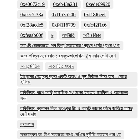
0xe0672c19
0xeb43a231
0xede69920
0xeec5f33a
0xf153520b
0xf18f6eef
0xf28acde5
0xf4116799
0xfc42f1c6
0xfeaab60f
৬
অর্থনীতি
আইন বিচার
আখেরি মোনাজাতে শেষ বিশ্ব ইজতেমার ‘প্রথম পর্বের প্রথম ধাপ’
আজ পবিত্র সবে বরাত : বসন্ত-ভালোবাসা উন্মাদনায় গোটা দেশ
আন্তর্জাতিক
আলোচিত সংবাদ
ইউনুসের নেতৃত্বে দ্রুত একটি অবাধ ও সুষ্ঠ নির্বাচন দিতে হবে - মেজর
হাফিজ
কাউনিয়ায় পাশে আছি সামাজিক সংগঠনের ইফতার মাহফিল ও আলোচনা
সভা
কাউনিয়ায় প্রশাসন নিরব ভয়ঙ্কর রিং ও কারেন্ট জালের ফাঁদে জারিয়ে পাচ্ছে
দেশীয় মাছ
ক্যাম্পাস
ক্ষমতাচ্যুত আ’লীগ সরকারের দাপট দেখিয়ে দূর্নীতি করতেন গলা ধরা