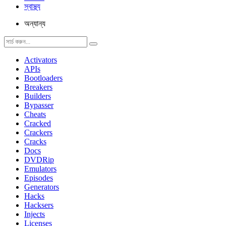
স্বাস্থ্য
অন্যান্য
Activators
APIs
Bootloaders
Breakers
Builders
Bypasser
Cheats
Cracked
Crackers
Cracks
Docs
DVDRip
Emulators
Episodes
Generators
Hacks
Hacksers
Injects
Licenses