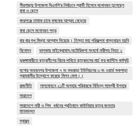
পীরগাছায় উপজেলা বিএনপি'র নির্বাচনে প্রার্থী হিসেবে মনোনয়ন তুলেছেন
বাবা ও ছেলে
বদরগঞ্জে তামাক চাষে কৃষকের আগ্রহ বেড়েছে
বাবা ছেলে মনোনয়ন পত্র
বার বার শুধু মিথ্যা আশ্বাস দিয়েছে। তিস্তা মহা পরিকল্পনা বাস্তবায়ন হয়নি
বিনোদন
ভালুকায় মাইক্রোবাস-অটোরিকশা সংঘর্ষে নারীসহ নিহত ২
ভূরুঙ্গামারীতে ছাত্রলীগের বিচার দাবিতে ছাত্রদলের মার্চ ফর জাস্টিস কর্মসূচি
যশোর অভয়নগর উপজেলা ৭ নং শুভরাড়া ইউনিয়নের ৩ নং ওয়ার্ড শুকপাড়া
গ্রামবাসীর উদ্যোগে করেছে মিলন মেলা।।
রাজনীতি
লালমোহনে ২১টি অসহায় পরিবারকে বিভিন্ন সামগ্রী উপহার
সারাদেশ
সারাদেশে নারী ও শিশু ধর্ষনের প্রতিবাদে কাউনিয়ায় ছাত্র জনতার
মানববন্ধন
স্বাস্থ্য