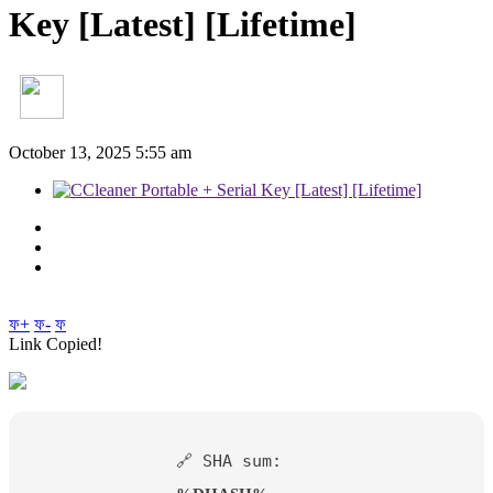
Key [Latest] [Lifetime]
October 13, 2025 5:55 am
ফ+
ফ-
ফ
Link Copied!
🔗 SHA sum: