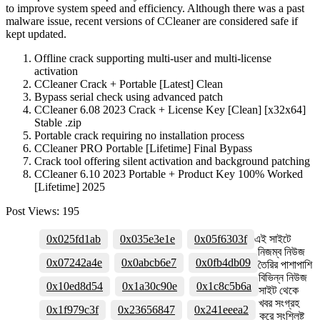
to improve system speed and efficiency. Although there was a past
malware issue, recent versions of CCleaner are considered safe if
kept updated.
Offline crack supporting multi-user and multi-license
activation
CCleaner Crack + Portable [Latest] Clean
Bypass serial check using advanced patch
CCleaner 6.08 2023 Crack + License Key [Clean] [x32x64]
Stable .zip
Portable crack requiring no installation process
CCleaner PRO Portable [Lifetime] Final Bypass
Crack tool offering silent activation and background patching
CCleaner 6.10 2023 Portable + Product Key 100% Worked
[Lifetime] 2025
Post Views:
195
0x025fd1ab
0x035e3e1e
0x05f6303f
এই সাইটে
নিজম্ব নিউজ
0x07242a4e
0x0abcb6e7
0x0fb4db09
তৈরির পাশাপাশি
বিভিন্ন নিউজ
0x10ed8d54
0x1a30c90e
0x1c8c5b6a
সাইট থেকে
খবর সংগ্রহ
0x1f979c3f
0x23656847
0x241eeea2
করে সংশ্লিষ্ট