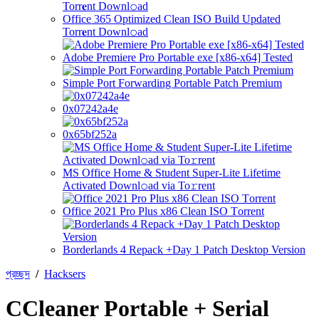
Office 365 Optimized Clean ISO Build Updated
Torr𝐞nt Downl𝚘аd
Adobe Premiere Pro Portable exe [x86-x64] Tested
Simple Port Forwarding Portable Patch Premium
0x07242a4e
0x65bf252a
MS Office Home & Student Super-Lite Lifetime
Activated Downl𝚘ad via To𝚛rent
Office 2021 Pro Plus x86 Clean ISO Tоrrеnt
Borderlands 4 Repack +Day 1 Patch Desktop Version
প্রচ্ছদ
/
Hacksers
CCleaner Portable + Serial