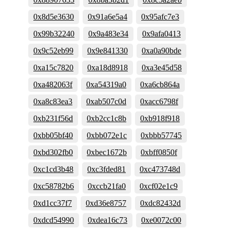
0x8d5e3630
0x91a6e5a4
0x95afc7e3
0x99b32240
0x9a483e34
0x9afa0413
0x9c52eb99
0x9e841330
0xa0a90bde
0xa15c7820
0xa18d8918
0xa3e45d58
0xa482063f
0xa54319a0
0xa6cb864a
0xa8c83ea3
0xab507c0d
0xacc6798f
0xb231f56d
0xb2cc1c8b
0xb918f918
0xbb05bf40
0xbb072e1c
0xbbb57745
0xbd302fb0
0xbec1672b
0xbff0850f
0xc1cd3b48
0xc3fded81
0xc473748d
0xc58782b6
0xccb21fa0
0xcf02e1c9
0xd1cc37f7
0xd36e8757
0xdc82432d
0xdcd54990
0xdea16c73
0xe0072c00