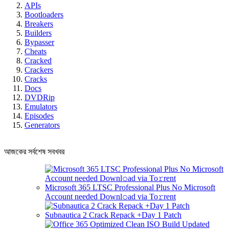
APIs
Bootloaders
Breakers
Builders
Bypasser
Cheats
Cracked
Crackers
Cracks
Docs
DVDRip
Emulators
Episodes
Generators
আজকের সর্বশেষ সবখবর
Microsoft 365 LTSC Professional Plus No Microsoft
Account needed Downl𝚘ad via To𝚛rent
Subnautica 2 Crack Repack +Day 1 Patch