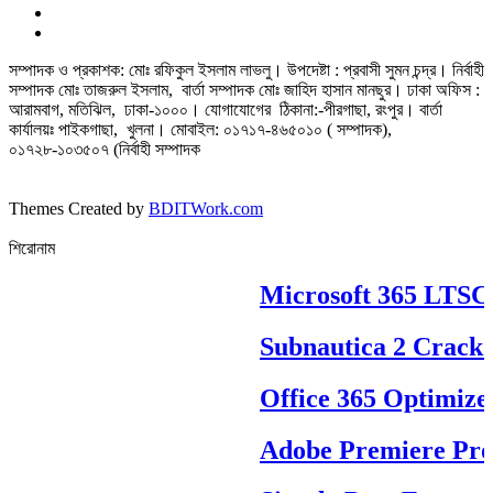
সম্পাদক ও প্রকাশক: মোঃ রফিকুল ইসলাম লাভলু। উপদেষ্টা : প্রবাসী সুমন চন্দ্র। নির্বাহী
সম্পাদক মোঃ তাজরুল‌‌ ইসলাম, বার্তা সম্পাদক মোঃ জাহিদ হাসান মানছুর। ঢাকা অফিস :
আরামবাগ, মতিঝিল, ঢাকা-১০০০। যোগাযোগের ঠিকানা:-পীরগাছা‌, রংপুর। বার্তা
কার্যালয়ঃ পাইকগাছা, খুলনা। মোবাইল: ০১৭১৭-৪৬৫০১০ ( সম্পাদক),
০১৭২৮-১০৩৫০৭ (নির্বাহী সম্পাদক
Themes Created by
BDITWork.com
শিরোনাম
Microsoft 365 LTSC Pr
Subnautica 2 Crack R
Office 365 Optimized
Adobe Premiere Pro Po