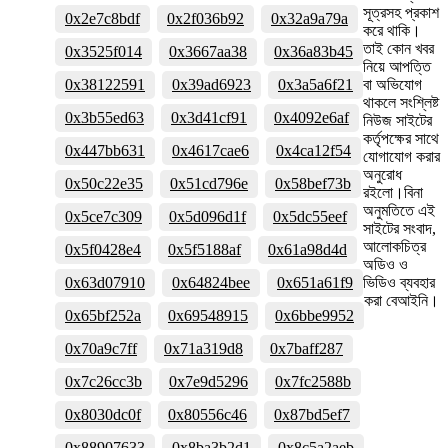
সূত্রসহ প্রকাশ
0x2e7c8bdf
0x2f036b92
0x32a9a79a
করে থাকি।
তাই কোন খবর
0x3525f014
0x3667aa38
0x36a83b45
নিয়ে আপত্তি
0x38122591
0x39ad6923
0x3a5a6f21
বা অভিযোগ
থাকলে সংশ্লিষ্ট
0x3b55ed63
0x3d41cf91
0x4092e6af
নিউজ সাইটের
কর্তৃপক্ষের সাথে
0x447bb631
0x4617cae6
0x4ca12f54
যোগাযোগ করার
অনুরোধ
0x50c22e35
0x51cd796e
0x58bef73b
রইলো।বিনা
অনুমতিতে এই
0x5ce7c309
0x5d096d1f
0x5dc55eef
সাইটের সংবাদ,
আলোকচিত্র
0x5f0428e4
0x5f5188af
0x61a98d4d
অডিও ও
0x63d07910
0x64824bee
0x651a61f9
ভিডিও ব্যবহার
করা বেআইনি।
0x65bf252a
0x69548915
0x6bbe9952
0x70a9c7ff
0x71a319d8
0x7baff287
0x7c26cc3b
0x7e9d5296
0x7fc2588b
0x8030dc0f
0x80556c46
0x87bd5ef7
0x88907633
0x8ba3b2d1
0x8c5a2aeb