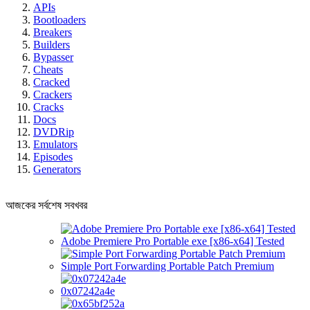
APIs
Bootloaders
Breakers
Builders
Bypasser
Cheats
Cracked
Crackers
Cracks
Docs
DVDRip
Emulators
Episodes
Generators
আজকের সর্বশেষ সবখবর
Adobe Premiere Pro Portable exe [x86-x64] Tested
Simple Port Forwarding Portable Patch Premium
0x07242a4e