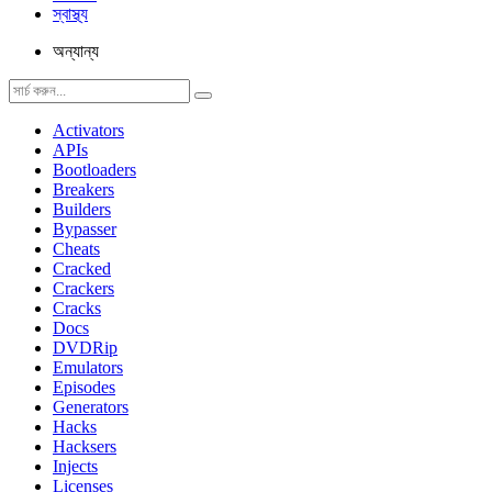
স্বাস্থ্য
অন্যান্য
Activators
APIs
Bootloaders
Breakers
Builders
Bypasser
Cheats
Cracked
Crackers
Cracks
Docs
DVDRip
Emulators
Episodes
Generators
Hacks
Hacksers
Injects
Licenses