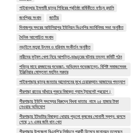
গাইবান্ধায় ইসলামী ছাত্র শিবিরের প্রতিষ্ঠা বার্ষিকীতে বর্ণাঢ্য র‌্যালি
জনপ্রিয় সংবাদ
জাতীয়
দিনাজপুর সদরের আউলিয়াপুর ইউনিয়ন বিএনপির মতবিনিময় সভা অনুষ্ঠিত
দৈনিক আলোচিত সংবাদ
নড়াইলে মতুয়া উৎসব ও হরিনাম সংকীর্তন অনুষ্ঠিত
নারীদের ফুটবল খেলা নিয়ে আপত্তি-ভাঙচুরের ঘটনায় তদন্ত কমিটি গঠন
পবিত্র মাহে রমজানের শুভেচ্ছা- অভিনন্দন শুভেচ্ছান্তে- বিশিষ্ট সমাজসেবক
ইঞ্জিনিয়ার মোস্তফা মহসিন সরদার
পাইকগাছায় ছাত্র জনতার আন্দোলনের মুখে চেয়ারম্যান আজাদের পদত্যাগ
পীরগাছা রাতের আঁধারে পুকুরে বিষাক্ত গ্যাস ট্যাবলেট প্রয়োগ।
পীরগাছায় ইউপি সদস্যের বিরুদ্ধে বিধবা ভাতার নামে ২৫ হাজার টাকা
নেওয়ার অভিযোগ
পীরগাছায় ইটভাটার বিষাক্ত ধোয়ায় পুড়লো কৃষকের সোনালী স্বপ্ন: ঝলসে
গেছে ১৭ একর জমি ধান খেত
পীরগাছায় উপজেলা বিএনপি'র নির্বাচনে প্রার্থী হিসেবে মনোনয়ন তুলেছেন