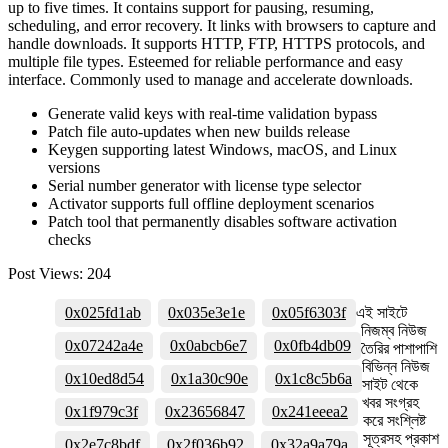
up to five times. It contains support for pausing, resuming,
scheduling, and error recovery. It links with browsers to capture and
handle downloads. It supports HTTP, FTP, HTTPS protocols, and
multiple file types. Esteemed for reliable performance and easy
interface. Commonly used to manage and accelerate downloads.
Generate valid keys with real-time validation bypass
Patch file auto-updates when new builds release
Keygen supporting latest Windows, macOS, and Linux
versions
Serial number generator with license type selector
Activator supports full offline deployment scenarios
Patch tool that permanently disables software activation
checks
Post Views:
204
0x025fd1ab
0x035e3e1e
0x05f6303f
এই সাইটে
নিজম্ব নিউজ
0x07242a4e
0x0abcb6e7
0x0fb4db09
তৈরির পাশাপাশি
বিভিন্ন নিউজ
0x10ed8d54
0x1a30c90e
0x1c8c5b6a
সাইট থেকে
খবর সংগ্রহ
0x1f979c3f
0x23656847
0x241eeea2
করে সংশ্লিষ্ট
সূত্রসহ প্রকাশ
0x2e7c8bdf
0x2f036b92
0x32a9a79a