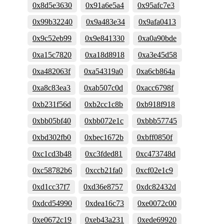
0x8d5e3630
0x91a6e5a4
0x95afc7e3
0x99b32240
0x9a483e34
0x9afa0413
0x9c52eb99
0x9e841330
0xa0a90bde
0xa15c7820
0xa18d8918
0xa3e45d58
0xa482063f
0xa54319a0
0xa6cb864a
0xa8c83ea3
0xab507c0d
0xacc6798f
0xb231f56d
0xb2cc1c8b
0xb918f918
0xbb05bf40
0xbb072e1c
0xbbb57745
0xbd302fb0
0xbec1672b
0xbff0850f
0xc1cd3b48
0xc3fded81
0xc473748d
0xc58782b6
0xccb21fa0
0xcf02e1c9
0xd1cc37f7
0xd36e8757
0xdc82432d
0xdcd54990
0xdea16c73
0xe0072c00
0xe0672c19
0xeb43a231
0xede69920