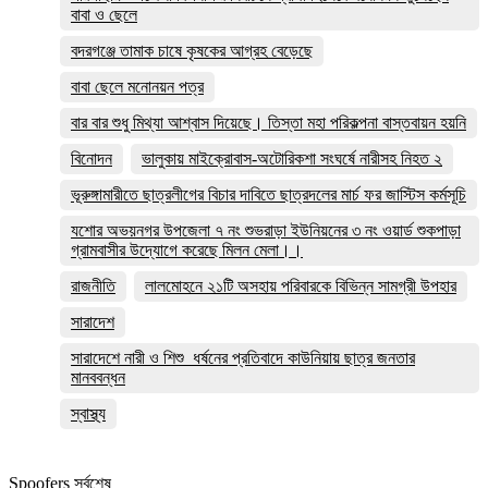
বাবা ও ছেলে
বদরগঞ্জে তামাক চাষে কৃষকের আগ্রহ বেড়েছে
বাবা ছেলে মনোনয়ন পত্র
বার বার শুধু মিথ্যা আশ্বাস দিয়েছে। তিস্তা মহা পরিকল্পনা বাস্তবায়ন হয়নি
বিনোদন
ভালুকায় মাইক্রোবাস-অটোরিকশা সংঘর্ষে নারীসহ নিহত ২
ভূরুঙ্গামারীতে ছাত্রলীগের বিচার দাবিতে ছাত্রদলের মার্চ ফর জাস্টিস কর্মসূচি
যশোর অভয়নগর উপজেলা ৭ নং শুভরাড়া ইউনিয়নের ৩ নং ওয়ার্ড শুকপাড়া
গ্রামবাসীর উদ্যোগে করেছে মিলন মেলা।।
রাজনীতি
লালমোহনে ২১টি অসহায় পরিবারকে বিভিন্ন সামগ্রী উপহার
সারাদেশ
সারাদেশে নারী ও শিশু ধর্ষনের প্রতিবাদে কাউনিয়ায় ছাত্র জনতার
মানববন্ধন
স্বাস্থ্য
Spoofers সর্বশেষ