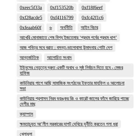
0xeec5f33a
0xf153520b
0xf18f6eef
0xf28acde5
0xf4116799
0xfc42f1c6
0xfeaab60f
৬
অর্থনীতি
আইন বিচার
আখেরি মোনাজাতে শেষ বিশ্ব ইজতেমার ‘প্রথম পর্বের প্রথম ধাপ’
আজ পবিত্র সবে বরাত : বসন্ত-ভালোবাসা উন্মাদনায় গোটা দেশ
আন্তর্জাতিক
আলোচিত সংবাদ
ইউনুসের নেতৃত্বে দ্রুত একটি অবাধ ও সুষ্ঠ নির্বাচন দিতে হবে - মেজর
হাফিজ
কাউনিয়ায় পাশে আছি সামাজিক সংগঠনের ইফতার মাহফিল ও আলোচনা
সভা
কাউনিয়ায় প্রশাসন নিরব ভয়ঙ্কর রিং ও কারেন্ট জালের ফাঁদে জারিয়ে পাচ্ছে
দেশীয় মাছ
ক্যাম্পাস
ক্ষমতাচ্যুত আ’লীগ সরকারের দাপট দেখিয়ে দূর্নীতি করতেন গলা ধরা
খেলাধুলা