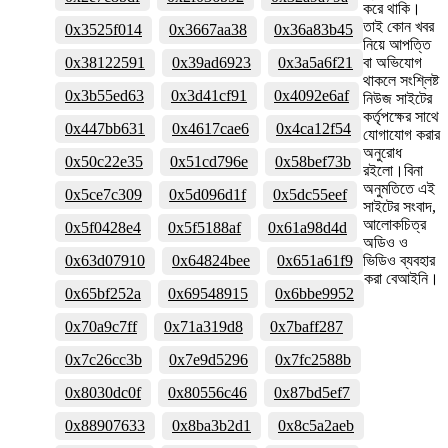
করে থাকি।
তাই কোন খবর
0x3525f014
0x3667aa38
0x36a83b45
নিয়ে আপত্তি
0x38122591
0x39ad6923
0x3a5a6f21
বা অভিযোগ
থাকলে সংশ্লিষ্ট
0x3b55ed63
0x3d41cf91
0x4092e6af
নিউজ সাইটের
কর্তৃপক্ষের সাথে
0x447bb631
0x4617cae6
0x4ca12f54
যোগাযোগ করার
অনুরোধ
0x50c22e35
0x51cd796e
0x58bef73b
রইলো।বিনা
অনুমতিতে এই
0x5ce7c309
0x5d096d1f
0x5dc55eef
সাইটের সংবাদ,
আলোকচিত্র
0x5f0428e4
0x5f5188af
0x61a98d4d
অডিও ও
0x63d07910
0x64824bee
0x651a61f9
ভিডিও ব্যবহার
করা বেআইনি।
0x65bf252a
0x69548915
0x6bbe9952
0x70a9c7ff
0x71a319d8
0x7baff287
0x7c26cc3b
0x7e9d5296
0x7fc2588b
0x8030dc0f
0x80556c46
0x87bd5ef7
0x88907633
0x8ba3b2d1
0x8c5a2aeb