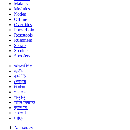
Makers
Modules
Nodes
Offline
Overrides
PowerPoint
Resettools
Russifiers
Serialz
Shaders
Spoofers
আন্তর্জাতিক
জাতীয়
রাজনীতি
খেলাধুলা
বিনোদন
গণমাধ্যম
অন্যান্য
আইন আদালত
ক্যাম্পাস
সারাদেশ
স্বাস্থ্য
Activators