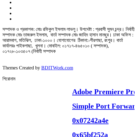
সম্পাদক ও প্রকাশক: মোঃ রফিকুল ইসলাম লাভলু। উপদেষ্টা : প্রবাসী সুমন চন্দ্র। নির্বাহী
সম্পাদক মোঃ তাজরুল‌‌ ইসলাম, বার্তা সম্পাদক মোঃ জাহিদ হাসান মানছুর। ঢাকা অফিস :
আরামবাগ, মতিঝিল, ঢাকা-১০০০। যোগাযোগের ঠিকানা:-পীরগাছা‌, রংপুর। বার্তা
কার্যালয়ঃ পাইকগাছা, খুলনা। মোবাইল: ০১৭১৭-৪৬৫০১০ ( সম্পাদক),
০১৭২৮-১০৩৫০৭ (নির্বাহী সম্পাদক
Themes Created by
BDITWork.com
শিরোনাম
Adobe Premiere Pro P
Simple Port Forward
0x07242a4e
0x65bf252a