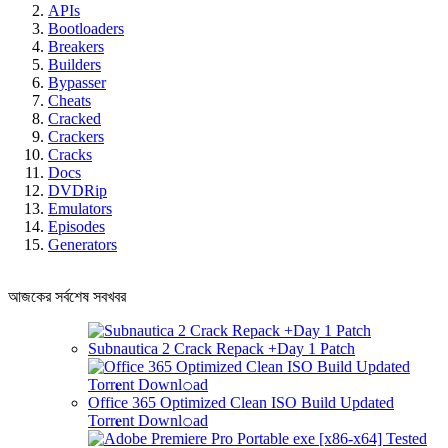
APIs
Bootloaders
Breakers
Builders
Bypasser
Cheats
Cracked
Crackers
Cracks
Docs
DVDRip
Emulators
Episodes
Generators
আজকের সর্বশেষ সবখবর
Subnautica 2 Crack Repack +Day 1 Patch
Office 365 Optimized Clean ISO Build Updated
Torr𝐞nt Downl𝚘аd