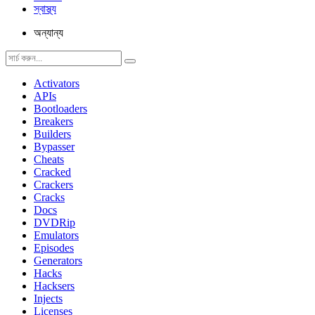
স্বাস্থ্য
অন্যান্য
Activators
APIs
Bootloaders
Breakers
Builders
Bypasser
Cheats
Cracked
Crackers
Cracks
Docs
DVDRip
Emulators
Episodes
Generators
Hacks
Hacksers
Injects
Licenses