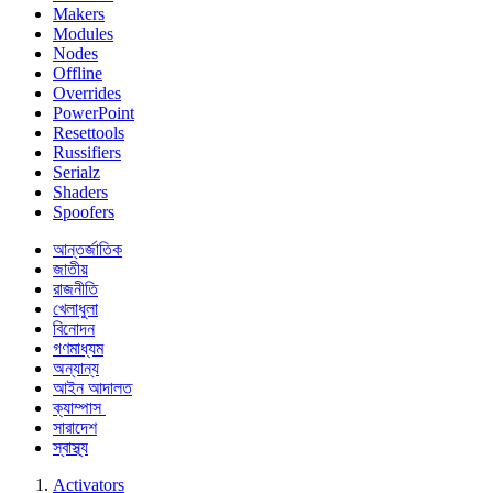
Makers
Modules
Nodes
Offline
Overrides
PowerPoint
Resettools
Russifiers
Serialz
Shaders
Spoofers
আন্তর্জাতিক
জাতীয়
রাজনীতি
খেলাধুলা
বিনোদন
গণমাধ্যম
অন্যান্য
আইন আদালত
ক্যাম্পাস
সারাদেশ
স্বাস্থ্য
Activators