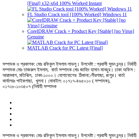
[Final] x32-x64 100% Worked Instant
FL Studio Crack tool [100% Worked] Windows 11
CorelDRAW Crack + Product Key [Stable] [no Virus]
Genuine
MATLAB Crack for PC Latest [Final]
সম্পাদক ও প্রকাশক: মোঃ রফিকুল ইসলাম লাভলু। উপদেষ্টা : প্রবাসী সুমন চন্দ্র। নির্বাহী
সম্পাদক মোঃ তাজরুল‌‌ ইসলাম, বার্তা সম্পাদক মোঃ জাহিদ হাসান মানছুর। ঢাকা অফিস :
আরামবাগ, মতিঝিল, ঢাকা-১০০০। যোগাযোগের ঠিকানা:-পীরগাছা‌, রংপুর। বার্তা
কার্যালয়ঃ পাইকগাছা, খুলনা। মোবাইল: ০১৭১৭-৪৬৫০১০ ( সম্পাদক),
০১৭২৮-১০৩৫০৭ (নির্বাহী সম্পাদক
সম্পাদক ও প্রকাশক: মোঃ রফিকুল ইসলাম লাভলু। উপদেষ্টা : প্রবাসী সুমন চন্দ্র। নির্বাহী