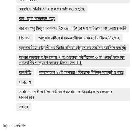
বদরগঞ্জে তামাক চাষে কৃষকের আগ্রহ বেড়েছে
বাবা ছেলে মনোনয়ন পত্র
বার বার শুধু মিথ্যা আশ্বাস দিয়েছে। তিস্তা মহা পরিকল্পনা বাস্তবায়ন হয়নি
বিনোদন
ভালুকায় মাইক্রোবাস-অটোরিকশা সংঘর্ষে নারীসহ নিহত ২
ভূরুঙ্গামারীতে ছাত্রলীগের বিচার দাবিতে ছাত্রদলের মার্চ ফর জাস্টিস কর্মসূচি
যশোর অভয়নগর উপজেলা ৭ নং শুভরাড়া ইউনিয়নের ৩ নং ওয়ার্ড শুকপাড়া
গ্রামবাসীর উদ্যোগে করেছে মিলন মেলা।।
রাজনীতি
লালমোহনে ২১টি অসহায় পরিবারকে বিভিন্ন সামগ্রী উপহার
সারাদেশ
সারাদেশে নারী ও শিশু ধর্ষনের প্রতিবাদে কাউনিয়ায় ছাত্র জনতার
মানববন্ধন
স্বাস্থ্য
Injects সর্বশেষ