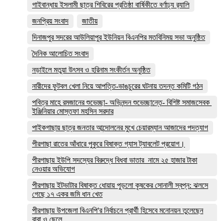
গাইবান্ধায় ইসলামী ছাত্র শিবিরের প্রতিষ্ঠা বার্ষিকীতে বর্ণাঢ্য র‌্যালি
জনপ্রিয় সংবাদ
জাতীয়
দিনাজপুর সদরের আউলিয়াপুর ইউনিয়ন বিএনপির মতবিনিময় সভা অনুষ্ঠিত
দৈনিক আলোচিত সংবাদ
নড়াইলে মতুয়া উৎসব ও হরিনাম সংকীর্তন অনুষ্ঠিত
নারীদের ফুটবল খেলা নিয়ে আপত্তি-ভাঙচুরের ঘটনায় তদন্ত কমিটি গঠন
পবিত্র মাহে রমজানের শুভেচ্ছা- অভিনন্দন শুভেচ্ছান্তে- বিশিষ্ট সমাজসেবক
ইঞ্জিনিয়ার মোস্তফা মহসিন সরদার
পাইকগাছায় ছাত্র জনতার আন্দোলনের মুখে চেয়ারম্যান আজাদের পদত্যাগ
পীরগাছা রাতের আঁধারে পুকুরে বিষাক্ত গ্যাস ট্যাবলেট প্রয়োগ।
পীরগাছায় ইউপি সদস্যের বিরুদ্ধে বিধবা ভাতার নামে ২৫ হাজার টাকা
নেওয়ার অভিযোগ
পীরগাছায় ইটভাটার বিষাক্ত ধোয়ায় পুড়লো কৃষকের সোনালী স্বপ্ন: ঝলসে
গেছে ১৭ একর জমি ধান খেত
পীরগাছায় উপজেলা বিএনপি'র নির্বাচনে প্রার্থী হিসেবে মনোনয়ন তুলেছেন
বাবা ও ছেলে