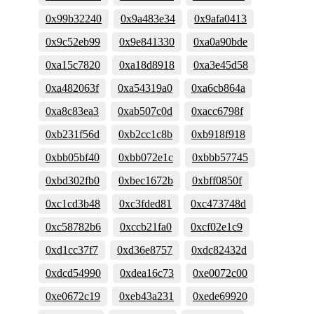
0x99b32240
0x9a483e34
0x9afa0413
0x9c52eb99
0x9e841330
0xa0a90bde
0xa15c7820
0xa18d8918
0xa3e45d58
0xa482063f
0xa54319a0
0xa6cb864a
0xa8c83ea3
0xab507c0d
0xacc6798f
0xb231f56d
0xb2cc1c8b
0xb918f918
0xbb05bf40
0xbb072e1c
0xbbb57745
0xbd302fb0
0xbec1672b
0xbff0850f
0xc1cd3b48
0xc3fded81
0xc473748d
0xc58782b6
0xccb21fa0
0xcf02e1c9
0xd1cc37f7
0xd36e8757
0xdc82432d
0xdcd54990
0xdea16c73
0xe0072c00
0xe0672c19
0xeb43a231
0xede69920