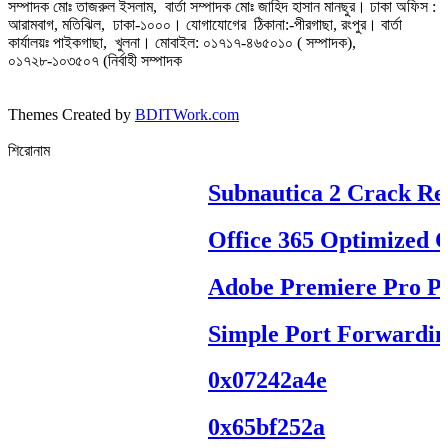
সম্পাদক মোঃ তাজরুল‌‌ ইসলাম, বার্তা সম্পাদক মোঃ জাহিদ হাসান মানছুর। ঢাকা অফিস :
আরামবাগ, মতিঝিল, ঢাকা-১০০০। যোগাযোগের ঠিকানা:-পীরগাছা‌, রংপুর। বার্তা
কার্যালয়ঃ পাইকগাছা, খুলনা। মোবাইল: ০১৭১৭-৪৬৫০১০ ( সম্পাদক),
০১৭২৮-১০৩৫০৭ (নির্বাহী সম্পাদক
Themes Created by
BDITWork.com
শিরোনাম
Subnautica 2 Crack Rep
Office 365 Optimized Cl
Adobe Premiere Pro Port
Simple Port Forwarding
0x07242a4e
0x65bf252a