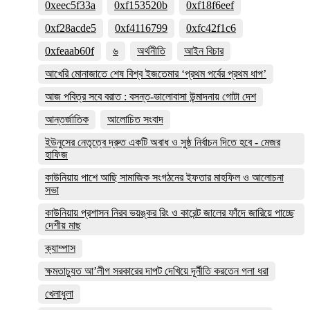
0xeec5f33a
0xf153520b
0xf18f6eef
0xf28acde5
0xf4116799
0xfc42f1c6
0xfeaab60f
৬
অর্থনীতি
আইন বিচার
আখেরি মোনাজাতে শেষ বিশ্ব ইজতেমার ‘প্রথম পর্বের প্রথম ধাপ’
আজ পবিত্র সবে বরাত : বসন্ত-ভালোবাসা উন্মাদনায় গোটা দেশ
আন্তর্জাতিক
আলোচিত সংবাদ
ইউনুসের নেতৃত্বে দ্রুত একটি অবাধ ও সুষ্ঠ নির্বাচন দিতে হবে - মেজর
হাফিজ
কাউনিয়ায় পাশে আছি সামাজিক সংগঠনের ইফতার মাহফিল ও আলোচনা
সভা
কাউনিয়ায় প্রশাসন নিরব ভয়ঙ্কর রিং ও কারেন্ট জালের ফাঁদে জারিয়ে পাচ্ছে
দেশীয় মাছ
ক্যাম্পাস
ক্ষমতাচ্যুত আ’লীগ সরকারের দাপট দেখিয়ে দূর্নীতি করতেন গলা ধরা
খেলাধুলা