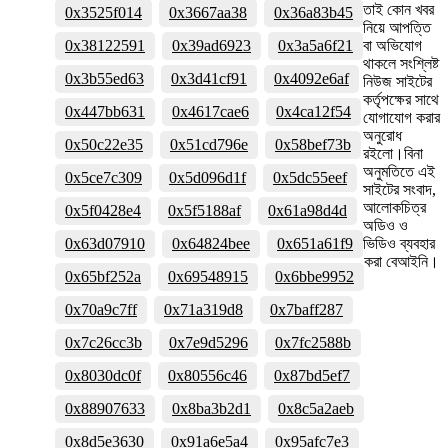
তাই কোন খবর
0x3525f014
0x3667aa38
0x36a83b45
নিয়ে আপত্তি
0x38122591
0x39ad6923
0x3a5a6f21
বা অভিযোগ
থাকলে সংশ্লিষ্ট
0x3b55ed63
0x3d41cf91
0x4092e6af
নিউজ সাইটের
কর্তৃপক্ষের সাথে
0x447bb631
0x4617cae6
0x4ca12f54
যোগাযোগ করার
অনুরোধ
0x50c22e35
0x51cd796e
0x58bef73b
রইলো।বিনা
অনুমতিতে এই
0x5ce7c309
0x5d096d1f
0x5dc55eef
সাইটের সংবাদ,
আলোকচিত্র
0x5f0428e4
0x5f5188af
0x61a98d4d
অডিও ও
0x63d07910
0x64824bee
0x651a61f9
ভিডিও ব্যবহার
করা বেআইনি।
0x65bf252a
0x69548915
0x6bbe9952
0x70a9c7ff
0x71a319d8
0x7baff287
0x7c26cc3b
0x7e9d5296
0x7fc2588b
0x8030dc0f
0x80556c46
0x87bd5ef7
0x88907633
0x8ba3b2d1
0x8c5a2aeb
0x8d5e3630
0x91a6e5a4
0x95afc7e3