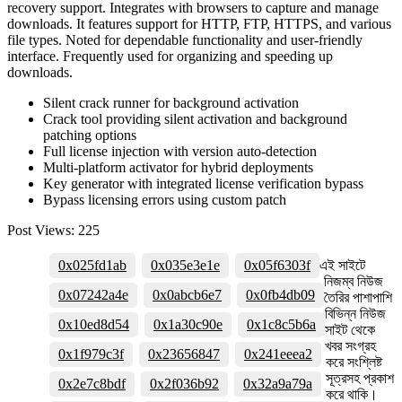
recovery support. Integrates with browsers to capture and manage
downloads. It features support for HTTP, FTP, HTTPS, and various
file types. Noted for dependable functionality and user-friendly
interface. Frequently used for organizing and speeding up
downloads.
Silent crack runner for background activation
Crack tool providing silent activation and background
patching options
Full license injection with version auto-detection
Multi-platform activator for hybrid deployments
Key generator with integrated license verification bypass
Bypass licensing errors using custom patch
Post Views:
225
0x025fd1ab
0x035e3e1e
0x05f6303f
এই সাইটে
নিজম্ব নিউজ
0x07242a4e
0x0abcb6e7
0x0fb4db09
তৈরির পাশাপাশি
বিভিন্ন নিউজ
0x10ed8d54
0x1a30c90e
0x1c8c5b6a
সাইট থেকে
খবর সংগ্রহ
0x1f979c3f
0x23656847
0x241eeea2
করে সংশ্লিষ্ট
সূত্রসহ প্রকাশ
0x2e7c8bdf
0x2f036b92
0x32a9a79a
করে থাকি।