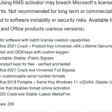
 Using KMS activator may breach Microsoft’s licens
ts. Not recommended for long-term or commercial
d to software instability or security risks. Available 
nd Office products (various versions).
or software with batch license creation capabilities
fice 2021 Crack + Product Key Universal (x64) Lifetime Genuin
etail and OEM keys with custom keygen
rtable [Stable] [Patch] Bypass
oduct keys for free – verified and tested
fice 2021 Crack exe Universal Full Bypass
h customizable serial number formats
ice 2019 Portable + Serial Key Windows 11 [x32x64] [Stable] U
ler that disables forced online activation
25 Crack exe Stable [Latest] MediaFire
ews:
293