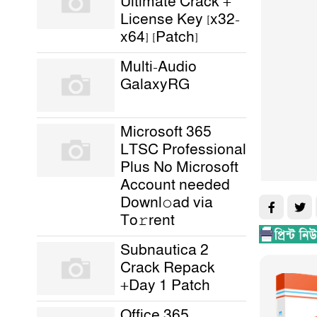
Ultimate Crack +
License Key [x32-
x64] [Patch]
Multi-Audio
GalaxyRG
Microsoft 365
LTSC Professional
Plus No Microsoft
Account needed
Downl𝚘ad via
To𝚛rent
Subnautica 2
Crack Repack
+Day 1 Patch
Office 365