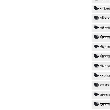
নারীদের
পবিত্র 
পাইকগাছ
পীরগাছা 
পীরগাছা
পীরগাছা
পীরগাছা
বদরগঞ্জ
বার বার 
ভালুকায়
ভূরুঙ্গা