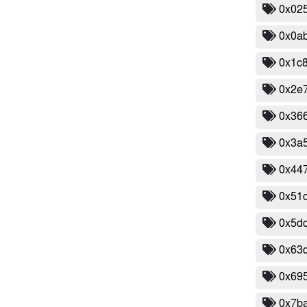
0x02
0x0a
0x1c
0x2e
0x36
0x3a
0x44
0x51
0x5d
0x63
0x69
0x7ba