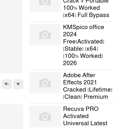
Crack + Portable
100% Worked
[x64] Full Bypass
KMSpico office
2024
Free[Activated]
[Stable] [x64]
[100% Worked]
2026
Adobe After
Effects 2021
ফ-
ফ
Cracked [Lifetime]
[Clean] Premium
Recuva PRO
Activated
Universal Latest