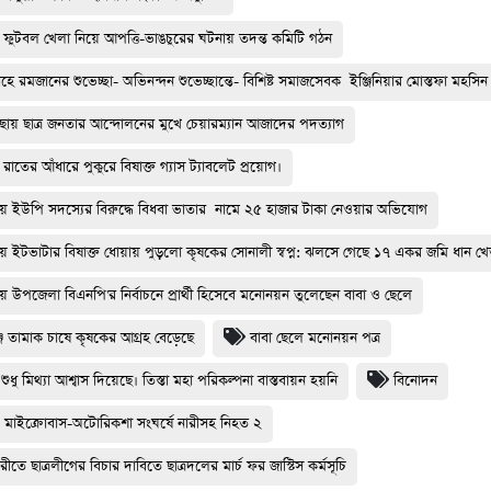
 ফুটবল খেলা নিয়ে আপত্তি-ভাঙচুরের ঘটনায় তদন্ত কমিটি গঠন
মাহে রমজানের শুভেচ্ছা- অভিনন্দন শুভেচ্ছান্তে- বিশিষ্ট সমাজসেবক ইঞ্জিনিয়ার মোস্তফা মহসি
ায় ছাত্র জনতার আন্দোলনের মুখে চেয়ারম্যান আজাদের পদত্যাগ
রাতের আঁধারে পুকুরে বিষাক্ত গ্যাস ট্যাবলেট প্রয়োগ।
য় ইউপি সদস্যের বিরুদ্ধে বিধবা ভাতার নামে ২৫ হাজার টাকা নেওয়ার অভিযোগ
য় ইটভাটার বিষাক্ত ধোয়ায় পুড়লো কৃষকের সোনালী স্বপ্ন: ঝলসে গেছে ১৭ একর জমি ধান খ
য় উপজেলা বিএনপি'র নির্বাচনে প্রার্থী হিসেবে মনোনয়ন তুলেছেন বাবা ও ছেলে
ে তামাক চাষে কৃষকের আগ্রহ বেড়েছে
বাবা ছেলে মনোনয়ন পত্র
শুধু মিথ্যা আশ্বাস দিয়েছে। তিস্তা মহা পরিকল্পনা বাস্তবায়ন হয়নি
বিনোদন
 মাইক্রোবাস-অটোরিকশা সংঘর্ষে নারীসহ নিহত ২
মারীতে ছাত্রলীগের বিচার দাবিতে ছাত্রদলের মার্চ ফর জাস্টিস কর্মসূচি