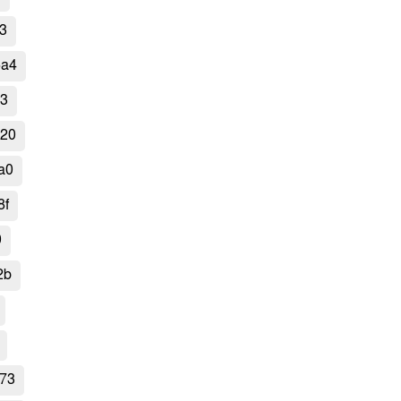
3
5a4
13
820
a0
8f
0
2b
73