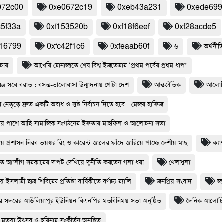
072c00
0xe0672c19
0xeb43a231
0xede69
c5f33a
0xf153520b
0xf18f6eef
0xf28acde5
116799
0xfc42f1c6
0xfeaab60f
৬
অর্থনীত
চার
আখেরি মোনাজাতে শেষ বিশ্ব ইজতেমার ‘প্রথম পর্বের প্রথম ধাপ’
্র সবে বরাত : বসন্ত-ভালোবাসা উন্মাদনায় গোটা দেশ
আন্তর্জাতিক
আলোচ
 নেতৃত্বে দ্রুত একটি অবাধ ও সুষ্ঠ নির্বাচন দিতে হবে - মেজর হাফিজ
ায় পাশে আছি সামাজিক সংগঠনের ইফতার মাহফিল ও আলোচনা সভা
য় প্রশাসন নিরব ভয়ঙ্কর রিং ও কারেন্ট জালের ফাঁদে জারিয়ে পাচ্ছে দেশীয় মাছ
ক্যা
্যুত আ’লীগ সরকারের দাপট দেখিয়ে দূর্নীতি করতেন গলা ধরা
খেলাধুলা
য় ইসলামী ছাত্র শিবিরের প্রতিষ্ঠা বার্ষিকীতে বর্ণাঢ্য র‌্যালি
জনপ্রিয় সংবাদ
জ
ুর সদরের আউলিয়াপুর ইউনিয়ন বিএনপির মতবিনিময় সভা অনুষ্ঠিত
দৈনিক আলোচ
মতুয়া উৎসব ও হরিনাম সংকীর্তন অনুষ্ঠিত