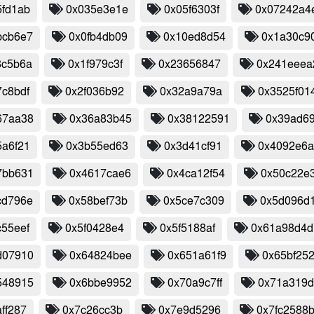
5fd1ab
0x035e3e1e
0x05f6303f
0x07242a4
bcb6e7
0x0fb4db09
0x10ed8d54
0x1a30c9
8c5b6a
0x1f979c3f
0x23656847
0x241eeea
7c8bdf
0x2f036b92
0x32a9a79a
0x3525f01
67aa38
0x36a83b45
0x38122591
0x39ad6
5a6f21
0x3b55ed63
0x3d41cf91
0x4092e6a
7bb631
0x4617cae6
0x4ca12f54
0x50c22e
cd796e
0x58bef73b
0x5ce7c309
0x5d096d1
c55eef
0x5f0428e4
0x5f5188af
0x61a98d4d
d07910
0x64824bee
0x651a61f9
0x65bf25
548915
0x6bbe9952
0x70a9c7ff
0x71a319
ff287
0x7c26cc3b
0x7e9d5296
0x7fc2588