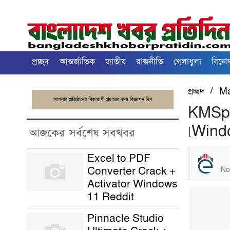
প্রচ্ছদ
আন্তর্জাতিক
জাতীয়
রাজনীতি
খেলাধুলা
বিনে
/
প্রচ্ছদ
M
KMSpi
[Win
আজকের সর্বশেষ সবখবর
Excel to PDF
Converter Crack +
No
Activator Windows
11 Reddit
Pinnacle Studio