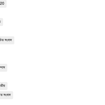
920
ি
িত সংবাদ
ম্পাস
াতীয়
িত সংবাদ