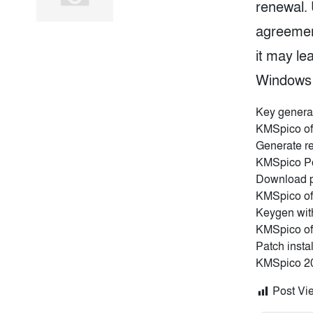
renewal.
agreemen
it may lea
Windows a
Key generat
KMSpico of
Generate r
KMSpico Po
Download pr
KMSpico of
Keygen wit
KMSpico off
Patch instal
KMSpico 20
Post Vi