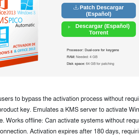
Patch Descargar
(Español)
Descargar (Español)
Torrent
Processor:
Dual-core for keygens
RAM:
Needed: 4 GB
Disk space:
64 GB for patching
 users to bypass the activation process without requi
product key. Emulates a KMS server to activate W
e. Works offline: Can activate systems without requ
connection. Activation expires after 180 days, requir