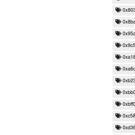
0x80
0x8b
0x95
0x9c
0xa1
0xa6
0xb2
0xbb
0xbff
0xc5
0xd3