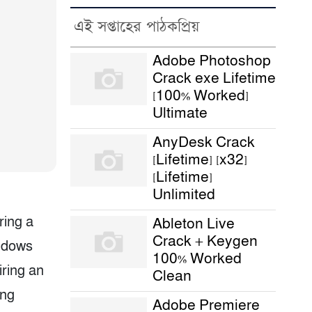
এই সপ্তাহের পাঠকপ্রিয়
Adobe Photoshop
Crack exe Lifetime
[100% Worked]
Ultimate
AnyDesk Crack
[Lifetime] [x32]
[Lifetime]
Unlimited
ring a
Ableton Live
Crack + Keygen
indows
100% Worked
iring an
Clean
ing
Adobe Premiere