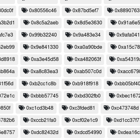
30dc0f
0x80556c46
0x87bd5ef7
0x8890763
a3b2d1
0x8c5a2aeb
0x8d5e3630
0x91a6e
afc7e3
0x99b32240
0x9a483e34
0x9afa04
52eb99
0x9e841330
0xa0a90bde
0xa15c7
8d8918
0xa3e45d58
0xa482063f
0xa54319
cb864a
0xa8c83ea3
0xab507c0d
0xacc679
31f56d
0xb2cc1c8b
0xb918f918
0xbb05bf4
072e1c
0xbbb57745
0xbd302fb0
0xbec167
0850f
0xc1cd3b48
0xc3fded81
0xc473748d
8782b6
0xccb21fa0
0xcf02e1c9
0xd1cc37f7
6e8757
0xdc82432d
0xdcd54990
0xdea16c