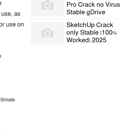
e
Pro Crack no Virus
Stable gDrive
 use, as
for use on
SketchUp Crack
only Stable [100%
Worked] 2025
e
ltimate