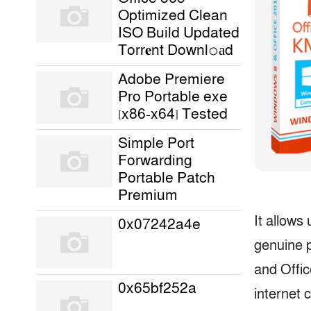
Optimized Clean
ISO Build Updated
Torr𝐞nt Downl𝚘аd
Adobe Premiere
Pro Portable exe
[x86-x64] Tested
Simple Port
Forwarding
Portable Patch
Premium
It allows
0x07242a4e
genuine 
and Offic
0x65bf252a
internet 