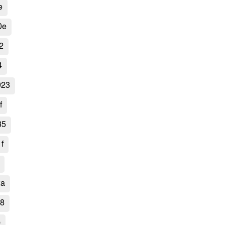
e
0e
2
4
923
f
35
f
2a
d8
b