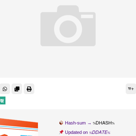
ফ+
Hash-sum →
%DHASH%
Updated on
%DDATE%