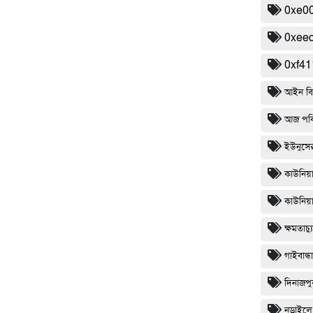
0xe0
0xee
0xf4
আইন বি
আজ পবিত
ইউনুসের
কাউনিয়
কাউনিয়া
ক্ষমতাচ
গাইবান্ধা
দিনাজপ
নড়াইলে 