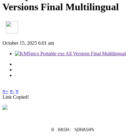
Versions Final Multilingual
October 15, 2025 6:01 am
ফ+
ফ-
ফ
Link Copied!
📎 HASH: %DHASH%