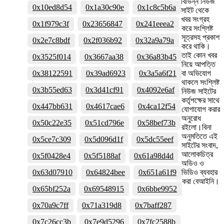
বিভিন্ন নিউজ
0x10ed8d54
0x1a30c90e
0x1c8c5b6a
সাইট থেকে
খবর সংগ্রহ
0x1f979c3f
0x23656847
0x241eeea2
করে সংশ্লিষ্ট
সূত্রসহ প্রকাশ
0x2e7c8bdf
0x2f036b92
0x32a9a79a
করে থাকি।
তাই কোন খবর
0x3525f014
0x3667aa38
0x36a83b45
নিয়ে আপত্তি
0x38122591
0x39ad6923
0x3a5a6f21
বা অভিযোগ
থাকলে সংশ্লিষ্ট
0x3b55ed63
0x3d41cf91
0x4092e6af
নিউজ সাইটের
কর্তৃপক্ষের সাথে
0x447bb631
0x4617cae6
0x4ca12f54
যোগাযোগ করার
অনুরোধ
0x50c22e35
0x51cd796e
0x58bef73b
রইলো।বিনা
অনুমতিতে এই
0x5ce7c309
0x5d096d1f
0x5dc55eef
সাইটের সংবাদ,
আলোকচিত্র
0x5f0428e4
0x5f5188af
0x61a98d4d
অডিও ও
0x63d07910
0x64824bee
0x651a61f9
ভিডিও ব্যবহার
করা বেআইনি।
0x65bf252a
0x69548915
0x6bbe9952
0x70a9c7ff
0x71a319d8
0x7baff287
0x7c26cc3b
0x7e9d5296
0x7fc2588b