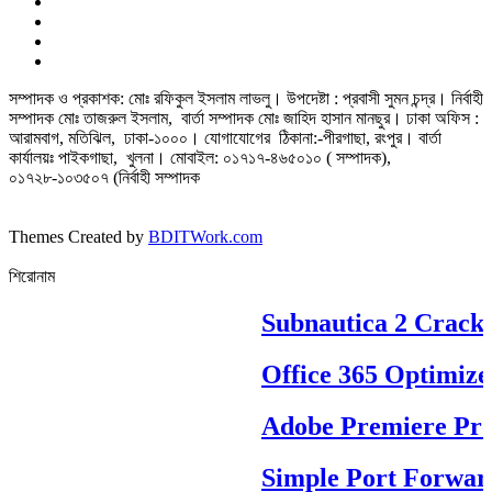
সম্পাদক ও প্রকাশক: মোঃ রফিকুল ইসলাম লাভলু। উপদেষ্টা : প্রবাসী সুমন চন্দ্র। নির্বাহী
সম্পাদক মোঃ তাজরুল‌‌ ইসলাম, বার্তা সম্পাদক মোঃ জাহিদ হাসান মানছুর। ঢাকা অফিস :
আরামবাগ, মতিঝিল, ঢাকা-১০০০। যোগাযোগের ঠিকানা:-পীরগাছা‌, রংপুর। বার্তা
কার্যালয়ঃ পাইকগাছা, খুলনা। মোবাইল: ০১৭১৭-৪৬৫০১০ ( সম্পাদক),
০১৭২৮-১০৩৫০৭ (নির্বাহী সম্পাদক
Themes Created by
BDITWork.com
শিরোনাম
Subnautica 2 Crack 
Office 365 Optimized
Adobe Premiere Pro P
Simple Port Forward