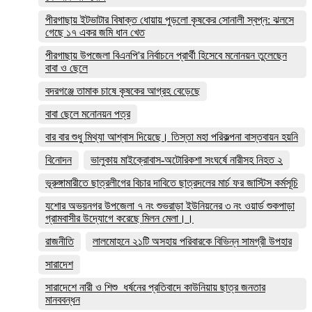
পীরগাছায় ইটভাটার বিষাক্ত ধোয়ায় পুড়লো কৃষকের সোনালী স্বপ্ন: ঝলসে
গেছে ১৭ একর জমি ধান খেত
পীরগাছায় উপজেলা বিএনপি'র নির্বাচনে প্রার্থী হিসেবে মনোনয়ন তুলেছেন
বাবা ও ছেলে
বদরগঞ্জে তামাক চাষে কৃষকের আগ্রহ বেড়েছে
বাবা ছেলে মনোনয়ন পত্র
বার বার শুধু মিথ্যা আশ্বাস দিয়েছে। তিস্তা মহা পরিকল্পনা বাস্তবায়ন হয়নি
বিনোদন
ভালুকায় মাইক্রোবাস-অটোরিকশা সংঘর্ষে নারীসহ নিহত ২
ভূরুঙ্গামারীতে ছাত্রলীগের বিচার দাবিতে ছাত্রদলের মার্চ ফর জাস্টিস কর্মসূচি
যশোর অভয়নগর উপজেলা ৭ নং শুভরাড়া ইউনিয়নের ৩ নং ওয়ার্ড শুকপাড়া
গ্রামবাসীর উদ্যোগে করেছে মিলন মেলা।।
রাজনীতি
লালমোহনে ২১টি অসহায় পরিবারকে বিভিন্ন সামগ্রী উপহার
সারাদেশ
সারাদেশে নারী ও শিশু ধর্ষনের প্রতিবাদে কাউনিয়ায় ছাত্র জনতার
মানববন্ধন