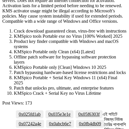
servers. Does not require an internet connection for activation.
Activation lasts for a limited period before needing to be renewed.
KMS activator usage might be illegal according to Microsoft’s
policies. May cause system instability if used for extended periods.
Compatible with a wide range of Windows and Office versions.
Crack download guaranteed clean, virus-free with instructions
KMSpico tools Portable exe no Virus [100% Worked] 2025
Product key finder compatible with Windows and macOS
systems
KMSpico Portable only Clean (x64) [Latest]
Offline patch software for bypassing software protection
layers
KMSpico Portable only [Clean] Windows 10 2025
Patch bypassing hardware-based license restrictions and locks
KMSpico Portable + Serial Key Windows 11 (x64) Final
2025
Patch that unlocks pro, ultimate, and enterprise features
KMSpico Crack + Serial Key no Virus Lifetime
Post Views:
173
0x025fd1ab
0x035e3e1e
0x05f6303f
এই সাইটে
নিজম্ব নিউজ
0x07242a4e
0x0abcb6e7
0x0fb4db09
তৈরির পাশাপাশি