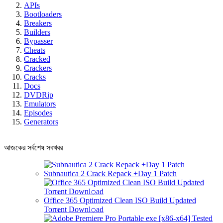
APIs
Bootloaders
Breakers
Builders
Bypasser
Cheats
Cracked
Crackers
Cracks
Docs
DVDRip
Emulators
Episodes
Generators
আজকের সর্বশেষ সবখবর
Subnautica 2 Crack Repack +Day 1 Patch
Office 365 Optimized Clean ISO Build Updated
Torr𝐞nt Downl𝚘аd