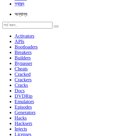
স্বাস্থ্য
অন্যান্য
Activators
APIs
Bootloaders
Breakers
Builders
Bypasser
Cheats
Cracked
Crackers
Cracks
Docs
DVDRip
Emulators
Episodes
Generators
Hacks
Hacksers
Injects
Licenses