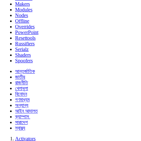
Makers
Modules
Nodes
Offline
Overrides
PowerPoint
Resettools
Russifiers
Serialz
Shaders
Spoofers
আন্তর্জাতিক
জাতীয়
রাজনীতি
খেলাধুলা
বিনোদন
গণমাধ্যম
অন্যান্য
আইন আদালত
ক্যাম্পাস
সারাদেশ
স্বাস্থ্য
Activators