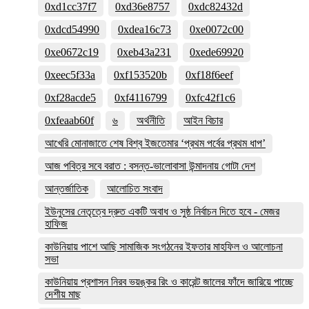
0xd1cc37f7
0xd36e8757
0xdc82432d
0xdcd54990
0xdea16c73
0xe0072c00
0xe0672c19
0xeb43a231
0xede69920
0xeec5f33a
0xf153520b
0xf18f6eef
0xf28acde5
0xf4116799
0xfc42f1c6
0xfeaab60f
৬
অর্থনীতি
আইন বিচার
আখেরি মোনাজাতে শেষ বিশ্ব ইজতেমার ‘প্রথম পর্বের প্রথম ধাপ’
আজ পবিত্র সবে বরাত : বসন্ত-ভালোবাসা উন্মাদনায় গোটা দেশ
আন্তর্জাতিক
আলোচিত সংবাদ
ইউনুসের নেতৃত্বে দ্রুত একটি অবাধ ও সুষ্ঠ নির্বাচন দিতে হবে - মেজর
হাফিজ
কাউনিয়ায় পাশে আছি সামাজিক সংগঠনের ইফতার মাহফিল ও আলোচনা
সভা
কাউনিয়ায় প্রশাসন নিরব ভয়ঙ্কর রিং ও কারেন্ট জালের ফাঁদে জারিয়ে পাচ্ছে
দেশীয় মাছ