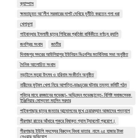
ক্যাম্পাস
ক্ষমতাচ্যুত আ’লীগ সরকারের দাপট দেখিয়ে দূর্নীতি করতেন গলা ধরা
খেলাধুলা
গাইবান্ধায় ইসলামী ছাত্র শিবিরের প্রতিষ্ঠা বার্ষিকীতে বর্ণাঢ্য র‌্যালি
জনপ্রিয় সংবাদ
জাতীয়
দিনাজপুর সদরের আউলিয়াপুর ইউনিয়ন বিএনপির মতবিনিময় সভা অনুষ্ঠিত
দৈনিক আলোচিত সংবাদ
নড়াইলে মতুয়া উৎসব ও হরিনাম সংকীর্তন অনুষ্ঠিত
নারীদের ফুটবল খেলা নিয়ে আপত্তি-ভাঙচুরের ঘটনায় তদন্ত কমিটি গঠন
পবিত্র মাহে রমজানের শুভেচ্ছা- অভিনন্দন শুভেচ্ছান্তে- বিশিষ্ট সমাজসেবক
ইঞ্জিনিয়ার মোস্তফা মহসিন সরদার
পাইকগাছায় ছাত্র জনতার আন্দোলনের মুখে চেয়ারম্যান আজাদের পদত্যাগ
পীরগাছা রাতের আঁধারে পুকুরে বিষাক্ত গ্যাস ট্যাবলেট প্রয়োগ।
পীরগাছায় ইউপি সদস্যের বিরুদ্ধে বিধবা ভাতার নামে ২৫ হাজার টাকা
নেওয়ার অভিযোগ