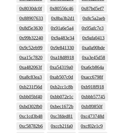
0x8030dc0f
0x80556c46
0x87bd5ef7
0x88907633
0x8ba3b2d1
0x8c5a2aeb
0x8d5e3630
0x91a6e5a4
0x95afc7e3
0x99b32240
0x9a483e34
0x9afa0413
0x9c52eb99
0x9e841330
0xa0a90bde
0xa15c7820
0xa18d8918
0xa3e45d58
0xa482063f
0xa54319a0
0xa6cb864a
0xa8c83ea3
0xab507c0d
0xacc6798f
0xb231f56d
0xb2cc1c8b
0xb918f918
0xbb05bf40
0xbb072e1c
0xbbb57745
0xbd302fb0
0xbec1672b
0xbff0850f
0xc1cd3b48
0xc3fded81
0xc473748d
0xc58782b6
0xccb21fa0
0xcf02e1c9