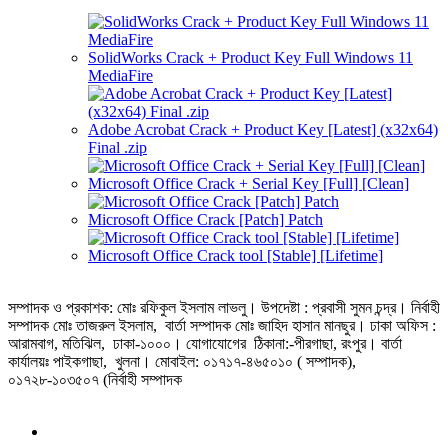
SolidWorks Crack + Product Key Full Windows 11
MediaFire
Adobe Acrobat Crack + Product Key [Latest] (x32x64)
Final .zip
Microsoft Office Crack + Serial Key [Full] [Clean]
Microsoft Office Crack [Patch] Patch
Microsoft Office Crack tool [Stable] [Lifetime]
সম্পাদক ও প্রকাশক: মোঃ রফিকুল ইসলাম লাভলু। উপদেষ্টা : প্রবাসী সুমন চন্দ্র। নির্বাহী
সম্পাদক মোঃ তাজরুল‌‌ ইসলাম, বার্তা সম্পাদক মোঃ জাহিদ হাসান মানছুর। ঢাকা অফিস :
আরামবাগ, মতিঝিল, ঢাকা-১০০০। যোগাযোগের ঠিকানা:-পীরগাছা‌, রংপুর। বার্তা
কার্যালয়ঃ পাইকগাছা, খুলনা। মোবাইল: ০১৭১৭-৪৬৫০১০ ( সম্পাদক),
০১৭২৮-১০৩৫০৭ (নির্বাহী সম্পাদক