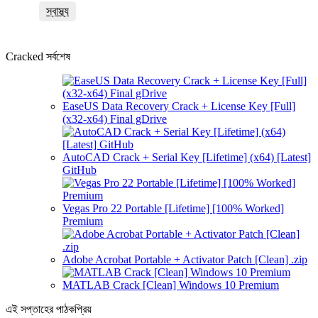
স্বাস্থ্য
Cracked সর্বশেষ
EaseUS Data Recovery Crack + License Key [Full]
(x32-x64) Final gDrive
AutoCAD Crack + Serial Key [Lifetime] (x64) [Latest]
GitHub
Vegas Pro 22 Portable [Lifetime] [100% Worked]
Premium
Adobe Acrobat Portable + Activator Patch [Clean] .zip
MATLAB Crack [Clean] Windows 10 Premium
এই সপ্তাহের পাঠকপ্রিয়