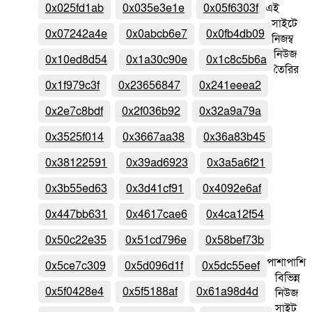
0x025fd1ab
0x035e3e1e
0x05f6303f
এই
সাইটে
0x07242a4e
0x0abcb6e7
0x0fb4db09
নিজম্ব
নিউজ
0x10ed8d54
0x1a30c90e
0x1c8c5b6a
তৈরির
0x1f979c3f
0x23656847
0x241eeea2
0x2e7c8bdf
0x2f036b92
0x32a9a79a
0x3525f014
0x3667aa38
0x36a83b45
0x38122591
0x39ad6923
0x3a5a6f21
0x3b55ed63
0x3d41cf91
0x4092e6af
0x447bb631
0x4617cae6
0x4ca12f54
0x50c22e35
0x51cd796e
0x58bef73b
পাশাপাশি
0x5ce7c309
0x5d096d1f
0x5dc55eef
বিভিন্ন
0x5f0428e4
0x5f5188af
0x61a98d4d
নিউজ
সাইট