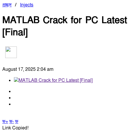
প্রচ্ছদ
/
Injects
MATLAB Crack for PC Latest
[Final]
August 17, 2025 2:04 am
ফ+
ফ-
ফ
Link Copied!