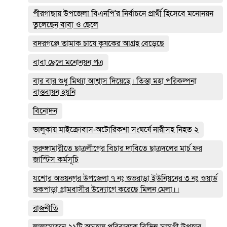
পীরগাছায় উপজেলা বিএনপি'র নির্বাচনে প্রার্থী হিসেবে মনোনয়ন
তুলেছেন বাবা ও ছেলে
বদরগঞ্জে তামাক চাষে কৃষকের আগ্রহ বেড়েছে
বাবা ছেলে মনোনয়ন পত্র
বার বার শুধু মিথ্যা আশ্বাস দিয়েছে। তিস্তা মহা পরিকল্পনা
বাস্তবায়ন হয়নি
বিনোদন
ভালুকায় মাইক্রোবাস-অটোরিকশা সংঘর্ষে নারীসহ নিহত ২
ভূরুঙ্গামারীতে ছাত্রলীগের বিচার দাবিতে ছাত্রদলের মার্চ ফর
জাস্টিস কর্মসূচি
যশোর অভয়নগর উপজেলা ৭ নং শুভরাড়া ইউনিয়নের ৩ নং ওয়ার্ড
শুকপাড়া গ্রামবাসীর উদ্যোগে করেছে মিলন মেলা।।
রাজনীতি
লালমোহনে ২১টি অসহায় পরিবারকে বিভিন্ন সামগ্রী উপহার