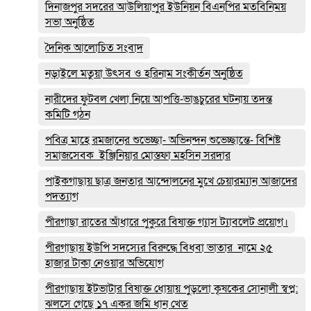
দিনাজপুর সদরের আউলিয়াপুর ইউনিয়ন বিএনপির মতবিনিময়
সভা অনুষ্ঠিত
দৈনিক আলোচিত সংবাদ
নড়াইলে মতুয়া উৎসব ও হরিনাম সংকীর্তন অনুষ্ঠিত
নারীদের ফুটবল খেলা নিয়ে আপত্তি-ভাঙচুরের ঘটনায় তদন্ত
কমিটি গঠন
পবিত্র মাহে রমজানের শুভেচ্ছা- অভিনন্দন শুভেচ্ছান্তে- বিশিষ্ট
সমাজসেবক ইঞ্জিনিয়ার মোস্তফা মহসিন সরদার
পাইকগাছায় ছাত্র জনতার আন্দোলনের মুখে চেয়ারম্যান আজাদের
পদত্যাগ
পীরগাছা রাতের আঁধারে পুকুরে বিষাক্ত গ্যাস ট্যাবলেট প্রয়োগ।
পীরগাছায় ইউপি সদস্যের বিরুদ্ধে বিধবা ভাতার নামে ২৫
হাজার টাকা নেওয়ার অভিযোগ
পীরগাছায় ইটভাটার বিষাক্ত ধোয়ায় পুড়লো কৃষকের সোনালী স্বপ্ন:
ঝলসে গেছে ১৭ একর জমি ধান খেত