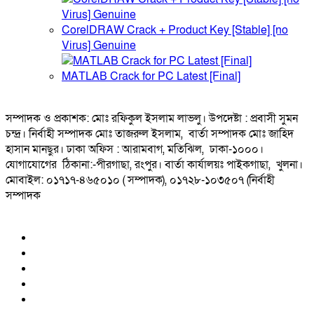
CorelDRAW Crack + Product Key [Stable] [no
Virus] Genuine
MATLAB Crack for PC Latest [Final]
সম্পাদক ও প্রকাশক: মোঃ রফিকুল ইসলাম লাভলু। উপদেষ্টা : প্রবাসী সুমন
চন্দ্র। নির্বাহী সম্পাদক মোঃ তাজরুল‌‌ ইসলাম, বার্তা সম্পাদক মোঃ জাহিদ
হাসান মানছুর। ঢাকা অফিস : আরামবাগ, মতিঝিল, ঢাকা-১০০০।
যোগাযোগের ঠিকানা:-পীরগাছা‌, রংপুর। বার্তা কার্যালয়ঃ পাইকগাছা, খুলনা।
মোবাইল: ০১৭১৭-৪৬৫০১০ ( সম্পাদক), ০১৭২৮-১০৩৫০৭ (নির্বাহী
সম্পাদক