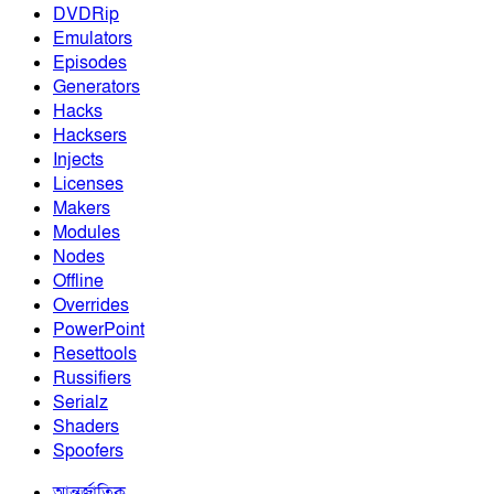
DVDRip
Emulators
Episodes
Generators
Hacks
Hacksers
Injects
Licenses
Makers
Modules
Nodes
Offline
Overrides
PowerPoint
Resettools
Russifiers
Serialz
Shaders
Spoofers
আন্তর্জাতিক