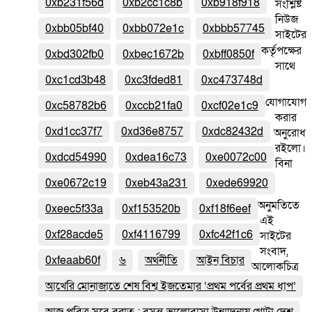
0xb231f56d
0xb2cc1c8b
0xb918f918
সংশ্লিষ্ট
নিউজ
0xbb05bf40
0xbb072e1c
0xbbb57745
সাইটের
কর্তৃপক্ষের
0xbd302fb0
0xbec1672b
0xbff0850f
সাথে
0xc1cd3b48
0xc3fded81
0xc473748d
যোগাযোগ
0xc58782b6
0xccb21fa0
0xcf02e1c9
করার
0xd1cc37f7
0xd36e8757
0xdc82432d
অনুরোধ
রইলো।
0xdcd54990
0xdea16c73
0xe0072c00
বিনা
0xe0672c19
0xeb43a231
0xede69920
অনুমতিতে
0xeec5f33a
0xf153520b
0xf18f6eef
এই
0xf28acde5
0xf4116799
0xfc42f1c6
সাইটের
সংবাদ,
0xfeaab60f
৬
অর্থনীতি
আইন বিচার
আলোকচিত্র
আখেরি মোনাজাতে শেষ বিশ্ব ইজতেমার ‘প্রথম পর্বের প্রথম ধাপ’
আজ পবিত্র সবে বরাত : বসন্ত-ভালোবাসা উন্মাদনায় গোটা দেশ