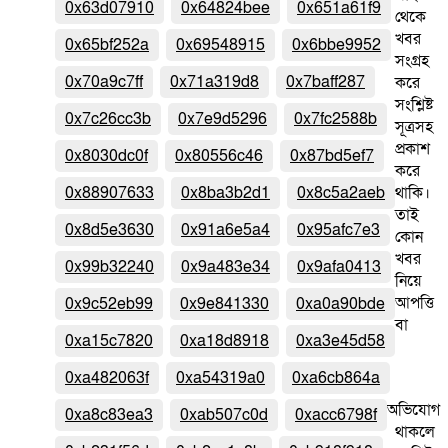
0x63d07910
0x64824bee
0x651a61f9
থেকে
খবর
0x65bf252a
0x69548915
0x6bbe9952
সংগ্রহ
0x70a9c7ff
0x71a319d8
0x7baff287
করে
সংশ্লিষ্ট
0x7c26cc3b
0x7e9d5296
0x7fc2588b
সূত্রসহ
প্রকাশ
0x8030dc0f
0x80556c46
0x87bd5ef7
করে
0x88907633
0x8ba3b2d1
0x8c5a2aeb
থাকি।
তাই
0x8d5e3630
0x91a6e5a4
0x95afc7e3
কোন
খবর
0x99b32240
0x9a483e34
0x9afa0413
নিয়ে
আপত্তি
0x9c52eb99
0x9e841330
0xa0a90bde
বা
0xa15c7820
0xa18d8918
0xa3e45d58
0xa482063f
0xa54319a0
0xa6cb864a
অভিযোগ
0xa8c83ea3
0xab507c0d
0xacc6798f
থাকলে