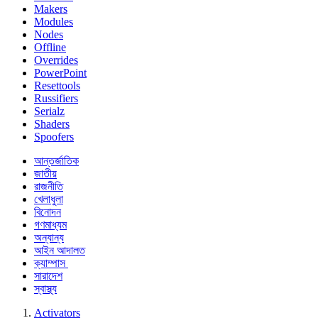
Makers
Modules
Nodes
Offline
Overrides
PowerPoint
Resettools
Russifiers
Serialz
Shaders
Spoofers
আন্তর্জাতিক
জাতীয়
রাজনীতি
খেলাধুলা
বিনোদন
গণমাধ্যম
অন্যান্য
আইন আদালত
ক্যাম্পাস
সারাদেশ
স্বাস্থ্য
Activators