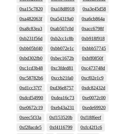
0xa15c7820
0xa18d8918
0xa3e45d58
0xa482063f
0xa54319a0
0xa6cb864a
0xa8c83ea3
0xab507c0d
0xacc6798f
0xb231f56d
0xb2cc1c8b
0xb918f918
0xbb05bf40
0xbb072e1c
0xbbb57745
0xbd302fb0
0xbec1672b
0xbff0850f
0xc1cd3b48
0xc3fded81
0xc473748d
0xc58782b6
0xccb21fa0
0xcf02e1c9
0xd1cc37f7
0xd36e8757
0xdc82432d
0xdcd54990
0xdea16c73
0xe0072c00
0xe0672c19
0xeb43a231
0xede69920
0xeec5f33a
0xf153520b
0xf18f6eef
0xf28acde5
0xf4116799
0xfc42f1c6