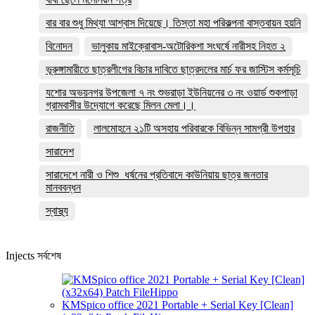
বার বার শুধু মিথ্যা আশ্বাস দিয়েছে। তিস্তা মহা পরিকল্পনা বাস্তবায়ন হয়নি
বিনোদন
ভালুকায় মাইক্রোবাস-অটোরিকশা সংঘর্ষে নারীসহ নিহত ২
ভূরুঙ্গামারীতে ছাত্রলীগের বিচার দাবিতে ছাত্রদলের মার্চ ফর জাস্টিস কর্মসূচি
যশোর অভয়নগর উপজেলা ৭ নং শুভরাড়া ইউনিয়নের ৩ নং ওয়ার্ড শুকপাড়া
গ্রামবাসীর উদ্যোগে করেছে মিলন মেলা।।
রাজনীতি
লালমোহনে ২১টি অসহায় পরিবারকে বিভিন্ন সামগ্রী উপহার
সারাদেশ
সারাদেশে নারী ও শিশু ধর্ষনের প্রতিবাদে কাউনিয়ায় ছাত্র জনতার
মানববন্ধন
স্বাস্থ্য
Injects সর্বশেষ
KMSpico office 2021 Portable + Serial Key [Clean]