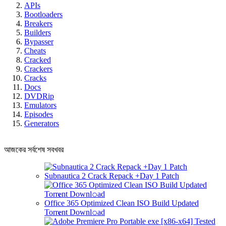
APIs
Bootloaders
Breakers
Builders
Bypasser
Cheats
Cracked
Crackers
Cracks
Docs
DVDRip
Emulators
Episodes
Generators
আজকের সর্বশেষ সবখবর
Subnautica 2 Crack Repack +Day 1 Patch
Office 365 Optimized Clean ISO Build Updated
Torr𝐞nt Downl𝚘аd