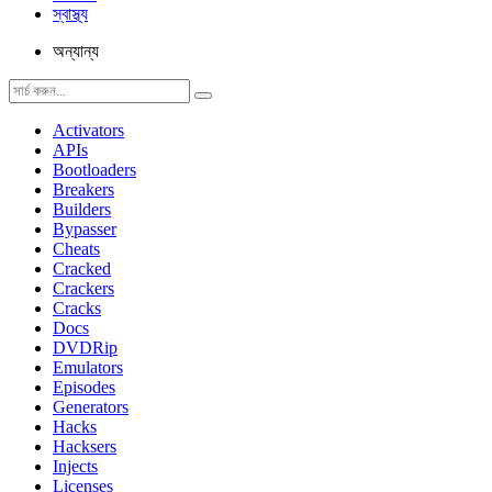
স্বাস্থ্য
অন্যান্য
Activators
APIs
Bootloaders
Breakers
Builders
Bypasser
Cheats
Cracked
Crackers
Cracks
Docs
DVDRip
Emulators
Episodes
Generators
Hacks
Hacksers
Injects
Licenses