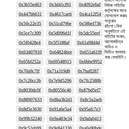
থাকলে সংশ্লিষ্ট
0x3b55ed63
0x3d41cf91
0x4092e6af
নিউজ সাইটের
কর্তৃপক্ষের সাথে
0x447bb631
0x4617cae6
0x4ca12f54
যোগাযোগ করার
অনুরোধ
0x50c22e35
0x51cd796e
0x58bef73b
রইলো।বিনা
অনুমতিতে এই
0x5ce7c309
0x5d096d1f
0x5dc55eef
সাইটের সংবাদ,
আলোকচিত্র
0x5f0428e4
0x5f5188af
0x61a98d4d
অডিও ও
0x63d07910
0x64824bee
0x651a61f9
ভিডিও ব্যবহার
করা বেআইনি।
0x65bf252a
0x69548915
0x6bbe9952
0x70a9c7ff
0x71a319d8
0x7baff287
0x7c26cc3b
0x7e9d5296
0x7fc2588b
0x8030dc0f
0x80556c46
0x87bd5ef7
0x88907633
0x8ba3b2d1
0x8c5a2aeb
0x8d5e3630
0x91a6e5a4
0x95afc7e3
0x99b32240
0x9a483e34
0x9afa0413
0x9c52eb99
0x9e841330
0xa0a90bde