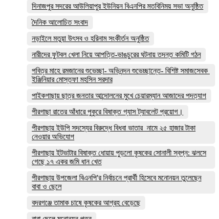
দিনাজপুর সদরের আউলিয়াপুর ইউনিয়ন বিএনপির মতবিনিময় সভা অনুষ্ঠিত
দৈনিক আলোচিত সংবাদ
নড়াইলে মতুয়া উৎসব ও হরিনাম সংকীর্তন অনুষ্ঠিত
নারীদের ফুটবল খেলা নিয়ে আপত্তি-ভাঙচুরের ঘটনায় তদন্ত কমিটি গঠন
পবিত্র মাহে রমজানের শুভেচ্ছা- অভিনন্দন শুভেচ্ছান্তে- বিশিষ্ট সমাজসেবক
ইঞ্জিনিয়ার মোস্তফা মহসিন সরদার
পাইকগাছায় ছাত্র জনতার আন্দোলনের মুখে চেয়ারম্যান আজাদের পদত্যাগ
পীরগাছা রাতের আঁধারে পুকুরে বিষাক্ত গ্যাস ট্যাবলেট প্রয়োগ।
পীরগাছায় ইউপি সদস্যের বিরুদ্ধে বিধবা ভাতার নামে ২৫ হাজার টাকা
নেওয়ার অভিযোগ
পীরগাছায় ইটভাটার বিষাক্ত ধোয়ায় পুড়লো কৃষকের সোনালী স্বপ্ন: ঝলসে
গেছে ১৭ একর জমি ধান খেত
পীরগাছায় উপজেলা বিএনপি'র নির্বাচনে প্রার্থী হিসেবে মনোনয়ন তুলেছেন
বাবা ও ছেলে
বদরগঞ্জে তামাক চাষে কৃষকের আগ্রহ বেড়েছে
বাবা ছেলে মনোনয়ন পত্র