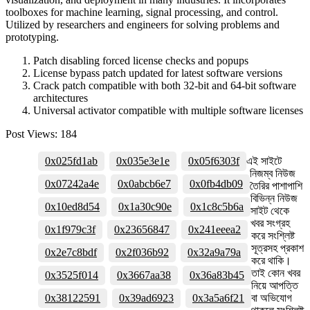
toolboxes for machine learning, signal processing, and control.
Utilized by researchers and engineers for solving problems and
prototyping.
Patch disabling forced license checks and popups
License bypass patch updated for latest software versions
Crack patch compatible with both 32-bit and 64-bit software
architectures
Universal activator compatible with multiple software licenses
Post Views:
184
0x025fd1ab
0x035e3e1e
0x05f6303f
এই সাইটে
নিজম্ব নিউজ
0x07242a4e
0x0abcb6e7
0x0fb4db09
তৈরির পাশাপাশি
বিভিন্ন নিউজ
0x10ed8d54
0x1a30c90e
0x1c8c5b6a
সাইট থেকে
খবর সংগ্রহ
0x1f979c3f
0x23656847
0x241eeea2
করে সংশ্লিষ্ট
সূত্রসহ প্রকাশ
0x2e7c8bdf
0x2f036b92
0x32a9a79a
করে থাকি।
তাই কোন খবর
0x3525f014
0x3667aa38
0x36a83b45
নিয়ে আপত্তি
0x38122591
0x39ad6923
0x3a5a6f21
বা অভিযোগ