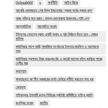
0xfeaab60f
৬
অর্থনীতি
আইন বিচার
আখেরি মোনাজাতে শেষ বিশ্ব ইজতেমার ‘প্রথম পর্বের প্রথম ধাপ’
আজ পবিত্র সবে বরাত : বসন্ত-ভালোবাসা উন্মাদনায় গোটা দেশ
আন্তর্জাতিক
আলোচিত সংবাদ
ইউনুসের নেতৃত্বে দ্রুত একটি অবাধ ও সুষ্ঠ নির্বাচন দিতে হবে - মেজর
হাফিজ
কাউনিয়ায় পাশে আছি সামাজিক সংগঠনের ইফতার মাহফিল ও আলোচনা
সভা
কাউনিয়ায় প্রশাসন নিরব ভয়ঙ্কর রিং ও কারেন্ট জালের ফাঁদে জারিয়ে পাচ্ছে
দেশীয় মাছ
ক্যাম্পাস
ক্ষমতাচ্যুত আ’লীগ সরকারের দাপট দেখিয়ে দূর্নীতি করতেন গলা ধরা
খেলাধুলা
গাইবান্ধায় ইসলামী ছাত্র শিবিরের প্রতিষ্ঠা বার্ষিকীতে বর্ণাঢ্য র‌্যালি
জনপ্রিয় সংবাদ
জাতীয়