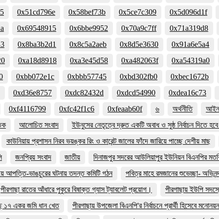
35
0x51cd796e
0x58bef73b
0x5ce7c309
0x5d096d1f
2a
0x69548915
0x6bbe9952
0x70a9c7ff
0x71a319d8
33
0x8ba3b2d1
0x8c5a2aeb
0x8d5e3630
0x91a6e5a4
20
0xa18d8918
0xa3e45d58
0xa482063f
0xa54319a0
0
0xbb072e1c
0xbbb57745
0xbd302fb0
0xbec1672b
0xd36e8757
0xdc82432d
0xdcd54990
0xdea16c73
0xf4116799
0xfc42f1c6
0xfeaab60f
৬
অর্থনীতি
আইন 
তিক
আলোচিত সংবাদ
ইউনুসের নেতৃত্বে দ্রুত একটি অবাধ ও সুষ্ঠ নির্বাচন দিতে হ
কাউনিয়ায় প্রশাসন নিরব ভয়ঙ্কর রিং ও কারেন্ট জালের ফাঁদে জারিয়ে পাচ্ছে দেশীয় মাছ
ি
জনপ্রিয় সংবাদ
জাতীয়
দিনাজপুর সদরের আউলিয়াপুর ইউনিয়ন বিএনপির মতবি
িয়ে আপত্তি-ভাঙচুরের ঘটনায় তদন্ত কমিটি গঠন
পবিত্র মাহে রমজানের শুভেচ্ছা- অভিনন্
পীরগাছা রাতের আঁধারে পুকুরে বিষাক্ত গ্যাস ট্যাবলেট প্রয়োগ।
পীরগাছায় ইউপি সদস্য
ছে ১৭ একর জমি ধান খেত
পীরগাছায় উপজেলা বিএনপি'র নির্বাচনে প্রার্থী হিসেবে মনোন