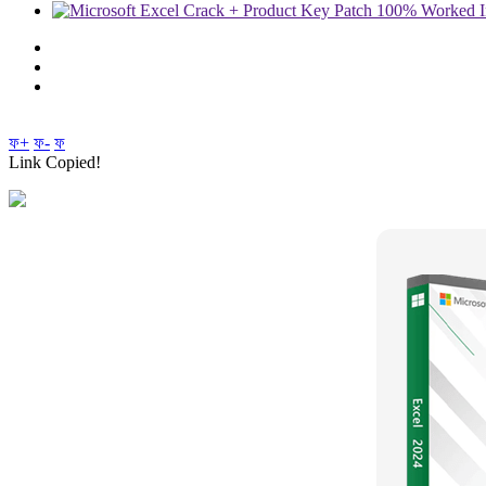
ফ+
ফ-
ফ
Link Copied!