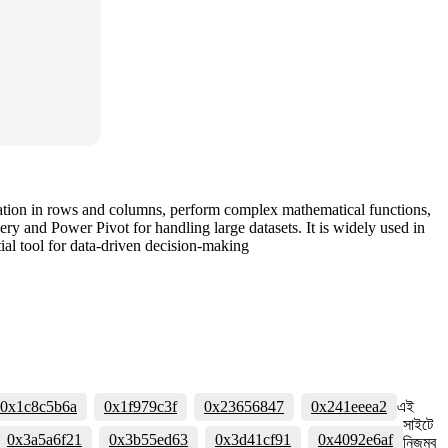
ormation in rows and columns, perform complex mathematical functions,
ry and Power Pivot for handling large datasets. It is widely used in
tial tool for data-driven decision-making
0x1c8c5b6a
0x1f979c3f
0x23656847
0x241eeea2
এই
সাইটে
0x3a5a6f21
0x3b55ed63
0x3d41cf91
0x4092e6af
নিজম্ব