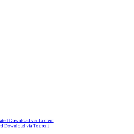
d Downl𝚘ad via To𝚛rent