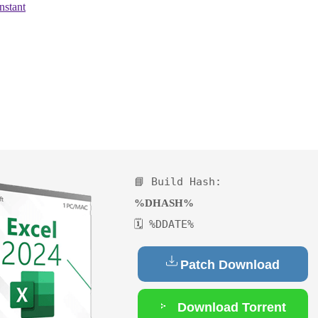
📘 Build Hash:
%DHASH%
🗓 %DDATE%
Patch Download
Download Torrent