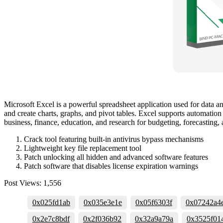
Microsoft Excel is a powerful spreadsheet application used for data an
and create charts, graphs, and pivot tables. Excel supports automatio
business, finance, education, and research for budgeting, forecasting, 
Crack tool featuring built-in antivirus bypass mechanisms
Lightweight key file replacement tool
Patch unlocking all hidden and advanced software features
Patch software that disables license expiration warnings
Post Views:
1,556
0x025fd1ab
0x035e3e1e
0x05f6303f
0x07242a4
0x2e7c8bdf
0x2f036b92
0x32a9a79a
0x3525f01