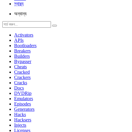
স্বাস্থ্য
অন্যান্য
Activators
APIs
Bootloaders
Breakers
Builders
Bypasser
Cheats
Cracked
Crackers
Cracks
Docs
DVDRip
Emulators
Episodes
Generators
Hacks
Hacksers
Injects
Licenses