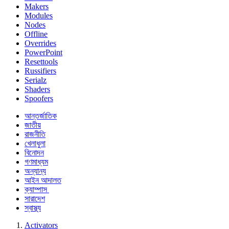
Makers
Modules
Nodes
Offline
Overrides
PowerPoint
Resettools
Russifiers
Serialz
Shaders
Spoofers
আন্তর্জাতিক
জাতীয়
রাজনীতি
খেলাধুলা
বিনোদন
গণমাধ্যম
অন্যান্য
আইন আদালত
ক্যাম্পাস
সারাদেশ
স্বাস্থ্য
Activators