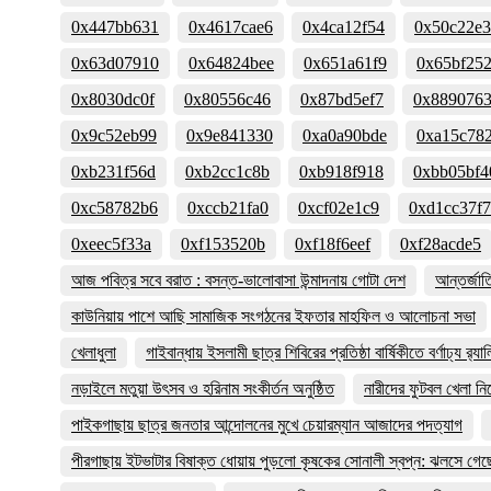
0x447bb631
0x4617cae6
0x4ca12f54
0x50c22e
0x63d07910
0x64824bee
0x651a61f9
0x65bf25
0x8030dc0f
0x80556c46
0x87bd5ef7
0x889076
0x9c52eb99
0x9e841330
0xa0a90bde
0xa15c78
0xb231f56d
0xb2cc1c8b
0xb918f918
0xbb05bf4
0xc58782b6
0xccb21fa0
0xcf02e1c9
0xd1cc37f7
0xeec5f33a
0xf153520b
0xf18f6eef
0xf28acde5
আজ পবিত্র সবে বরাত : বসন্ত-ভালোবাসা উন্মাদনায় গোটা দেশ
আন্তর্জা
কাউনিয়ায় পাশে আছি সামাজিক সংগঠনের ইফতার মাহফিল ও আলোচনা সভা
খেলাধুলা
গাইবান্ধায় ইসলামী ছাত্র শিবিরের প্রতিষ্ঠা বার্ষিকীতে বর্ণাঢ্য র‌্যাল
নড়াইলে মতুয়া উৎসব ও হরিনাম সংকীর্তন অনুষ্ঠিত
নারীদের ফুটবল খেলা ন
পাইকগাছায় ছাত্র জনতার আন্দোলনের মুখে চেয়ারম্যান আজাদের পদত্যাগ
পীরগাছায় ইটভাটার বিষাক্ত ধোয়ায় পুড়লো কৃষকের সোনালী স্বপ্ন: ঝলসে গে