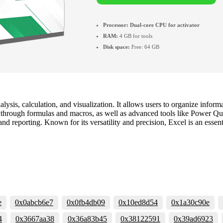
Processor:
Dual-core CPU for activator
RAM:
4 GB for tools
Disk space:
Free: 64 GB
alysis, calculation, and visualization. It allows users to organize inf
n through formulas and macros, as well as advanced tools like Power Que
and reporting. Known for its versatility and precision, Excel is an essen
e
0x0abcb6e7
0x0fb4db09
0x10ed8d54
0x1a30c90e
4
0x3667aa38
0x36a83b45
0x38122591
0x39ad6923