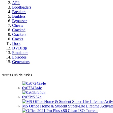
APIs
Bootloaders
Breakers
Builders
Bypasser
Cheats
Cracked
Crackers
Cracks
Docs
DVDRip
Emulators
Episodes
Generators
আজকের সর্বশেষ সবখবর
0x07242a4e
0x65bf252a
MS Office Home & Student Super-Lite Lifetime Activate