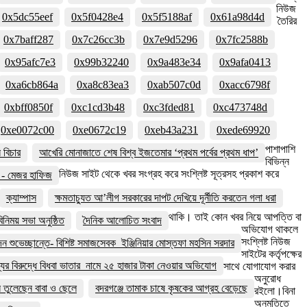
নিউজ
0x5dc55eef
0x5f0428e4
0x5f5188af
0x61a98d4d
তৈরির
0x7baff287
0x7c26cc3b
0x7e9d5296
0x7fc2588b
0x95afc7e3
0x99b32240
0x9a483e34
0x9afa0413
0xa6cb864a
0xa8c83ea3
0xab507c0d
0xacc6798f
0xbff0850f
0xc1cd3b48
0xc3fded81
0xc473748d
0xe0072c00
0xe0672c19
0xeb43a231
0xede69920
পাশাপাশি
বিচার
আখেরি মোনাজাতে শেষ বিশ্ব ইজতেমার ‘প্রথম পর্বের প্রথম ধাপ’
বিভিন্ন
নিউজ সাইট থেকে খবর সংগ্রহ করে সংশ্লিষ্ট সূত্রসহ প্রকাশ করে
বে - মেজর হাফিজ
ক্যাম্পাস
ক্ষমতাচ্যুত আ’লীগ সরকারের দাপট দেখিয়ে দূর্নীতি করতেন গলা ধরা
থাকি। তাই কোন খবর নিয়ে আপত্তি বা
নিময় সভা অনুষ্ঠিত
দৈনিক আলোচিত সংবাদ
অভিযোগ থাকলে
সংশ্লিষ্ট নিউজ
দন শুভেচ্ছান্তে- বিশিষ্ট সমাজসেবক ইঞ্জিনিয়ার মোস্তফা মহসিন সরদার
সাইটের কর্তৃপক্ষের
ের বিরুদ্ধে বিধবা ভাতার নামে ২৫ হাজার টাকা নেওয়ার অভিযোগ
সাথে যোগাযোগ করার
অনুরোধ
য়ন তুলেছেন বাবা ও ছেলে
বদরগঞ্জে তামাক চাষে কৃষকের আগ্রহ বেড়েছে
রইলো।বিনা
অনুমতিতে