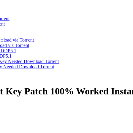
ent
oad via Torгent
DDP5.1
ey Needed Dоwnlоad Tоrrеnt
ct Key Patch 100% Worked Insta