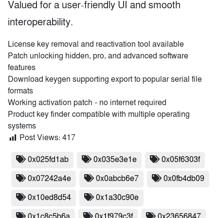
Valued for a user-friendly UI and smooth
interoperability.
License key removal and reactivation tool available
Patch unlocking hidden, pro, and advanced software
features
Download keygen supporting export to popular serial file
formats
Working activation patch – no internet required
Product key finder compatible with multiple operating
systems
Post Views:
417
0x025fd1ab
0x035e3e1e
0x05f6303f
0x07242a4e
0x0abcb6e7
0x0fb4db09
0x10ed8d54
0x1a30c90e
0x1c8c5b6a
0x1f979c3f
0x23656847