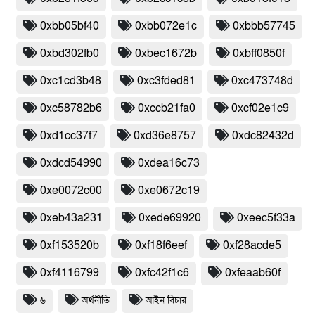
0xbb05bf40
0xbb072e1c
0xbbb57745
0xbd302fb0
0xbec1672b
0xbff0850f
0xc1cd3b48
0xc3fded81
0xc473748d
0xc58782b6
0xccb21fa0
0xcf02e1c9
0xd1cc37f7
0xd36e8757
0xdc82432d
0xdcd54990
0xdea16c73
0xe0072c00
0xe0672c19
0xeb43a231
0xede69920
0xeec5f33a
0xf153520b
0xf18f6eef
0xf28acde5
0xf4116799
0xfc42f1c6
0xfeaab60f
৬
অর্থনীতি
আইন বিচার