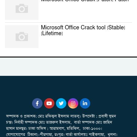
Microsoft Office Crack tool [Stable]
[Lifetime]
সম্পাদক ও প্রকাশক: মোঃ রফিকুল ইসলাম লাভলু। উপদেষ্টা : প্রবাসী সুমন
চন্দ্র। নির্বাহী সম্পাদক মোঃ তাজরুল‌‌ ইসলাম, বার্তা সম্পাদক মোঃ জাহিদ
হাসান মানছুর। ঢাকা অফিস : আরামবাগ, মতিঝিল, ঢাকা-১০০০।
যোগাযোগের ঠিকানা:-পীরগাছা‌, রংপুর। বার্তা কার্যালয়ঃ পাইকগাছা, খুলনা।