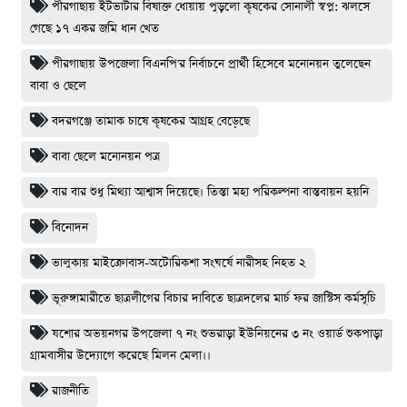
পীরগাছায় ইটভাটার বিষাক্ত ধোয়ায় পুড়লো কৃষকের সোনালী স্বপ্ন: ঝলসে
গেছে ১৭ একর জমি ধান খেত
পীরগাছায় উপজেলা বিএনপি'র নির্বাচনে প্রার্থী হিসেবে মনোনয়ন তুলেছেন
বাবা ও ছেলে
বদরগঞ্জে তামাক চাষে কৃষকের আগ্রহ বেড়েছে
বাবা ছেলে মনোনয়ন পত্র
বার বার শুধু মিথ্যা আশ্বাস দিয়েছে। তিস্তা মহা পরিকল্পনা বাস্তবায়ন হয়নি
বিনোদন
ভালুকায় মাইক্রোবাস-অটোরিকশা সংঘর্ষে নারীসহ নিহত ২
ভূরুঙ্গামারীতে ছাত্রলীগের বিচার দাবিতে ছাত্রদলের মার্চ ফর জাস্টিস কর্মসূচি
যশোর অভয়নগর উপজেলা ৭ নং শুভরাড়া ইউনিয়নের ৩ নং ওয়ার্ড শুকপাড়া
গ্রামবাসীর উদ্যোগে করেছে মিলন মেলা।।
রাজনীতি