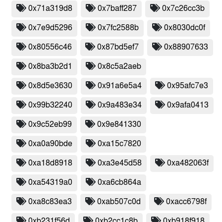
0x71a319d8
0x7baff287
0x7c26cc3b
0x7e9d5296
0x7fc2588b
0x8030dc0f
0x80556c46
0x87bd5ef7
0x88907633
0x8ba3b2d1
0x8c5a2aeb
0x8d5e3630
0x91a6e5a4
0x95afc7e3
0x99b32240
0x9a483e34
0x9afa0413
0x9c52eb99
0x9e841330
0xa0a90bde
0xa15c7820
0xa18d8918
0xa3e45d58
0xa482063f
0xa54319a0
0xa6cb864a
0xa8c83ea3
0xab507c0d
0xacc6798f
0xb231f56d
0xb2cc1c8b
0xb918f918