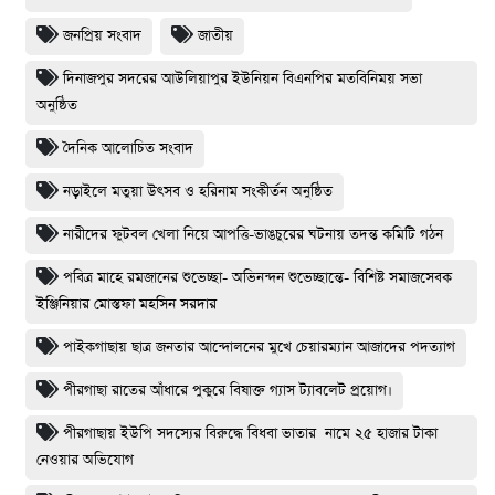
জনপ্রিয় সংবাদ
জাতীয়
দিনাজপুর সদরের আউলিয়াপুর ইউনিয়ন বিএনপির মতবিনিময় সভা
অনুষ্ঠিত
দৈনিক আলোচিত সংবাদ
নড়াইলে মতুয়া উৎসব ও হরিনাম সংকীর্তন অনুষ্ঠিত
নারীদের ফুটবল খেলা নিয়ে আপত্তি-ভাঙচুরের ঘটনায় তদন্ত কমিটি গঠন
পবিত্র মাহে রমজানের শুভেচ্ছা- অভিনন্দন শুভেচ্ছান্তে- বিশিষ্ট সমাজসেবক
ইঞ্জিনিয়ার মোস্তফা মহসিন সরদার
পাইকগাছায় ছাত্র জনতার আন্দোলনের মুখে চেয়ারম্যান আজাদের পদত্যাগ
পীরগাছা রাতের আঁধারে পুকুরে বিষাক্ত গ্যাস ট্যাবলেট প্রয়োগ।
পীরগাছায় ইউপি সদস্যের বিরুদ্ধে বিধবা ভাতার নামে ২৫ হাজার টাকা
নেওয়ার অভিযোগ