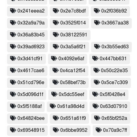
0x241eeea2
0x2e7c8bdf
0x2f036b92
0x32a9a79a
0x3525f014
0x3667aa38
0x36a83b45
0x38122591
0x39ad6923
0x3a5a6f21
0x3b55ed63
0x3d41cf91
0x4092e6af
0x447bb631
0x4617cae6
0x4ca12f54
0x50c22e35
0x51cd796e
0x58bef73b
0x5ce7c309
0x5d096d1f
0x5dc55eef
0x5f0428e4
0x5f5188af
0x61a98d4d
0x63d07910
0x64824bee
0x651a61f9
0x65bf252a
0x69548915
0x6bbe9952
0x70a9c7ff