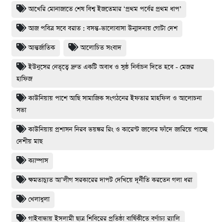
আখেরি মোনাজাতে শেষ বিশ্ব ইজতেমার ‘প্রথম পর্বের প্রথম ধাপ’
আজ পবিত্র সবে বরাত : বসন্ত-ভালোবাসা উন্মাদনায় গোটা দেশ
আন্তর্জাতিক
আলোচিত সংবাদ
ইউনুসের নেতৃত্বে দ্রুত একটি অবাধ ও সুষ্ঠ নির্বাচন দিতে হবে - মেজর
হাফিজ
কাউনিয়ায় পাশে আছি সামাজিক সংগঠনের ইফতার মাহফিল ও আলোচনা
সভা
কাউনিয়ায় প্রশাসন নিরব ভয়ঙ্কর রিং ও কারেন্ট জালের ফাঁদে জারিয়ে পাচ্ছে
দেশীয় মাছ
ক্যাম্পাস
ক্ষমতাচ্যুত আ’লীগ সরকারের দাপট দেখিয়ে দূর্নীতি করতেন গলা ধরা
খেলাধুলা
গাইবান্ধায় ইসলামী ছাত্র শিবিরের প্রতিষ্ঠা বার্ষিকীতে বর্ণাঢ্য র‌্যালি