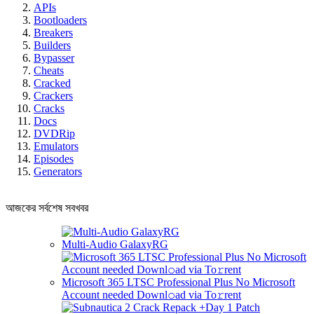
APIs
Bootloaders
Breakers
Builders
Bypasser
Cheats
Cracked
Crackers
Cracks
Docs
DVDRip
Emulators
Episodes
Generators
আজকের সর্বশেষ সবখবর
Multi-Audio GalaxyRG
Microsoft 365 LTSC Professional Plus No Microsoft
Account needed Downl𝚘ad via To𝚛rent