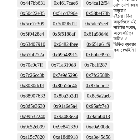
0x447bb631
0x4617cae6
0x4ca12f54
যোগাযোগ করার
অনুরোধ
0x50c22e35
0x51cd796e
0x58bef73b
রইলো।বিনা
অনুমতিতে এই
0x5ce7c309
0x5d096d1f
0x5dc55eef
সাইটের সংবাদ,
আলোকচিত্র
0x5f0428e4
0x5f5188af
0x61a98d4d
অডিও ও
0x63d07910
0x64824bee
0x651a61f9
ভিডিও ব্যবহার
করা বেআইনি।
0x65bf252a
0x69548915
0x6bbe9952
0x70a9c7ff
0x71a319d8
0x7baff287
0x7c26cc3b
0x7e9d5296
0x7fc2588b
0x8030dc0f
0x80556c46
0x87bd5ef7
0x88907633
0x8ba3b2d1
0x8c5a2aeb
0x8d5e3630
0x91a6e5a4
0x95afc7e3
0x99b32240
0x9a483e34
0x9afa0413
0x9c52eb99
0x9e841330
0xa0a90bde
0xa15c7820
0xa18d8918
0xa3e45d58