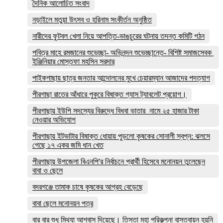
দৈনিক আলোচিত সংবাদ
নড়াইলে মতুয়া উৎসব ও হরিনাম সংকীর্তন অনুষ্ঠিত
নারীদের ফুটবল খেলা নিয়ে আপত্তি-ভাঙচুরের ঘটনায় তদন্ত কমিটি গঠন
পবিত্র মাহে রমজানের শুভেচ্ছা- অভিনন্দন শুভেচ্ছান্তে- বিশিষ্ট সমাজসেবক
ইঞ্জিনিয়ার মোস্তফা মহসিন সরদার
পাইকগাছায় ছাত্র জনতার আন্দোলনের মুখে চেয়ারম্যান আজাদের পদত্যাগ
পীরগাছা রাতের আঁধারে পুকুরে বিষাক্ত গ্যাস ট্যাবলেট প্রয়োগ।
পীরগাছায় ইউপি সদস্যের বিরুদ্ধে বিধবা ভাতার নামে ২৫ হাজার টাকা
নেওয়ার অভিযোগ
পীরগাছায় ইটভাটার বিষাক্ত ধোয়ায় পুড়লো কৃষকের সোনালী স্বপ্ন: ঝলসে
গেছে ১৭ একর জমি ধান খেত
পীরগাছায় উপজেলা বিএনপি'র নির্বাচনে প্রার্থী হিসেবে মনোনয়ন তুলেছেন
বাবা ও ছেলে
বদরগঞ্জে তামাক চাষে কৃষকের আগ্রহ বেড়েছে
বাবা ছেলে মনোনয়ন পত্র
বার বার শুধু মিথ্যা আশ্বাস দিয়েছে। তিস্তা মহা পরিকল্পনা বাস্তবায়ন হয়নি