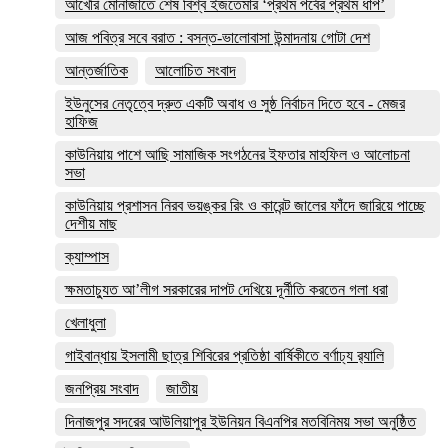
আখেরি মোনাজাতে শেষ বিশ্ব ইজতেমার ‘প্রথম পর্বের প্রথম ধাপ’
আজ পবিত্র সবে বরাত : বসন্ত-ভালোবাসা উন্মাদনায় গোটা দেশ
আন্তর্জাতিক
আলোচিত সংবাদ
ইউনুসের নেতৃত্বে দ্রুত একটি অবাধ ও সুষ্ঠ নির্বাচন দিতে হবে - মেজর
হাফিজ
কাউনিয়ায় পাশে আছি সামাজিক সংগঠনের ইফতার মাহফিল ও আলোচনা
সভা
কাউনিয়ায় প্রশাসন নিরব ভয়ঙ্কর রিং ও কারেন্ট জালের ফাঁদে জারিয়ে পাচ্ছে
দেশীয় মাছ
ক্যাম্পাস
ক্ষমতাচ্যুত আ’লীগ সরকারের দাপট দেখিয়ে দূর্নীতি করতেন গলা ধরা
খেলাধুলা
গাইবান্ধায় ইসলামী ছাত্র শিবিরের প্রতিষ্ঠা বার্ষিকীতে বর্ণাঢ্য র‌্যালি
জনপ্রিয় সংবাদ
জাতীয়
দিনাজপুর সদরের আউলিয়াপুর ইউনিয়ন বিএনপির মতবিনিময় সভা অনুষ্ঠিত