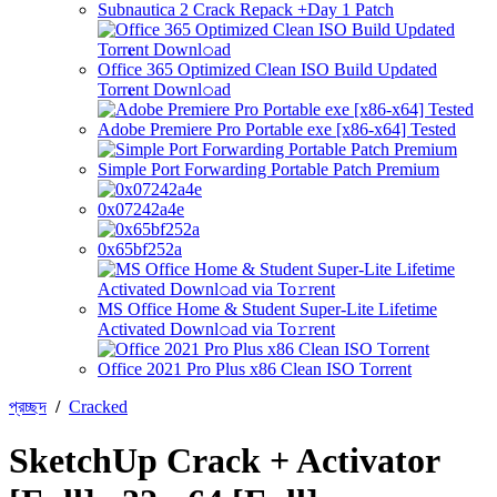
Subnautica 2 Crack Repack +Day 1 Patch
Office 365 Optimized Clean ISO Build Updated
Torr𝐞nt Downl𝚘аd
Adobe Premiere Pro Portable exe [x86-x64] Tested
Simple Port Forwarding Portable Patch Premium
0x07242a4e
0x65bf252a
MS Office Home & Student Super-Lite Lifetime
Activated Downl𝚘ad via To𝚛rent
Office 2021 Pro Plus x86 Clean ISO Tоrrеnt
প্রচ্ছদ
/
Cracked
SketchUp Crack + Activator