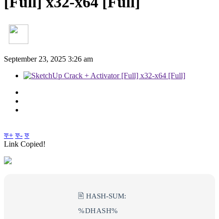
[Full] x32-x64 [Full]
September 23, 2025 3:26 am
ফ+
ফ-
ফ
Link Copied!
🖹 HASH-SUM:
%DHASH%