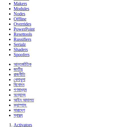
Makers
Modules
Nodes
Offline
Overrides
PowerPoint
Resettools
Russifiers
Serialz
Shaders
Spoofers
আন্তর্জাতিক
জাতীয়
রাজনীতি
খেলাধুলা
বিনোদন
গণমাধ্যম
অন্যান্য
আইন আদালত
ক্যাম্পাস
সারাদেশ
স্বাস্থ্য
Activators