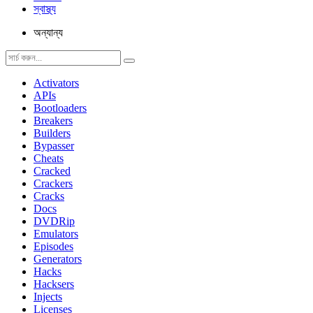
স্বাস্থ্য
অন্যান্য
Activators
APIs
Bootloaders
Breakers
Builders
Bypasser
Cheats
Cracked
Crackers
Cracks
Docs
DVDRip
Emulators
Episodes
Generators
Hacks
Hacksers
Injects
Licenses