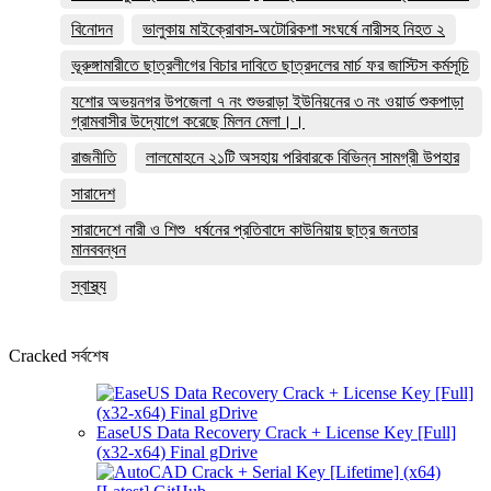
বিনোদন
ভালুকায় মাইক্রোবাস-অটোরিকশা সংঘর্ষে নারীসহ নিহত ২
ভূরুঙ্গামারীতে ছাত্রলীগের বিচার দাবিতে ছাত্রদলের মার্চ ফর জাস্টিস কর্মসূচি
যশোর অভয়নগর উপজেলা ৭ নং শুভরাড়া ইউনিয়নের ৩ নং ওয়ার্ড শুকপাড়া
গ্রামবাসীর উদ্যোগে করেছে মিলন মেলা।।
রাজনীতি
লালমোহনে ২১টি অসহায় পরিবারকে বিভিন্ন সামগ্রী উপহার
সারাদেশ
সারাদেশে নারী ও শিশু ধর্ষনের প্রতিবাদে কাউনিয়ায় ছাত্র জনতার
মানববন্ধন
স্বাস্থ্য
Cracked সর্বশেষ
EaseUS Data Recovery Crack + License Key [Full]
(x32-x64) Final gDrive