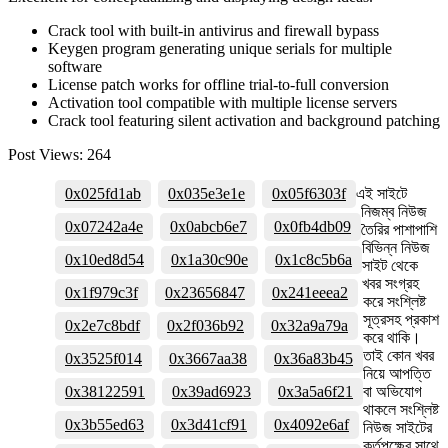
Crack tool with built-in antivirus and firewall bypass
Keygen program generating unique serials for multiple
software
License patch works for offline trial-to-full conversion
Activation tool compatible with multiple license servers
Crack tool featuring silent activation and background patching
Post Views:
264
0x025fd1ab
0x035e3e1e
0x05f6303f
এই সাইটে
নিজম্ব নিউজ
0x07242a4e
0x0abcb6e7
0x0fb4db09
তৈরির পাশাপাশি
বিভিন্ন নিউজ
0x10ed8d54
0x1a30c90e
0x1c8c5b6a
সাইট থেকে
খবর সংগ্রহ
0x1f979c3f
0x23656847
0x241eeea2
করে সংশ্লিষ্ট
সূত্রসহ প্রকাশ
0x2e7c8bdf
0x2f036b92
0x32a9a79a
করে থাকি।
তাই কোন খবর
0x3525f014
0x3667aa38
0x36a83b45
নিয়ে আপত্তি
0x38122591
0x39ad6923
0x3a5a6f21
বা অভিযোগ
থাকলে সংশ্লিষ্ট
0x3b55ed63
0x3d41cf91
0x4092e6af
নিউজ সাইটের
কর্তৃপক্ষের সাথে