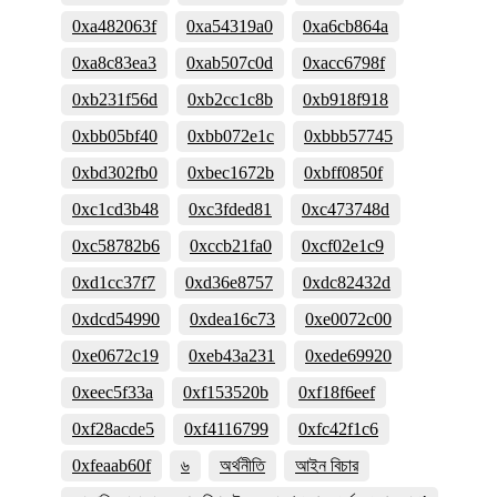
0xa482063f
0xa54319a0
0xa6cb864a
0xa8c83ea3
0xab507c0d
0xacc6798f
0xb231f56d
0xb2cc1c8b
0xb918f918
0xbb05bf40
0xbb072e1c
0xbbb57745
0xbd302fb0
0xbec1672b
0xbff0850f
0xc1cd3b48
0xc3fded81
0xc473748d
0xc58782b6
0xccb21fa0
0xcf02e1c9
0xd1cc37f7
0xd36e8757
0xdc82432d
0xdcd54990
0xdea16c73
0xe0072c00
0xe0672c19
0xeb43a231
0xede69920
0xeec5f33a
0xf153520b
0xf18f6eef
0xf28acde5
0xf4116799
0xfc42f1c6
0xfeaab60f
৬
অর্থনীতি
আইন বিচার