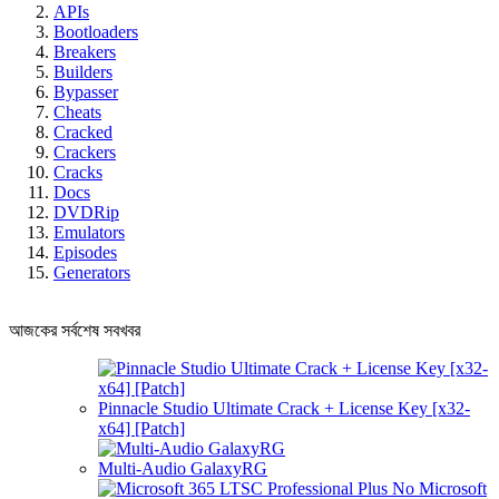
APIs
Bootloaders
Breakers
Builders
Bypasser
Cheats
Cracked
Crackers
Cracks
Docs
DVDRip
Emulators
Episodes
Generators
আজকের সর্বশেষ সবখবর
Pinnacle Studio Ultimate Crack + License Key [x32-
x64] [Patch]
Multi-Audio GalaxyRG