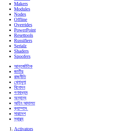
Makers
Modules
Nodes
Offline
Overrides
PowerPoint
Resettools
Russifiers
Serialz
Shaders
Spoofers
আন্তর্জাতিক
জাতীয়
রাজনীতি
খেলাধুলা
বিনোদন
গণমাধ্যম
অন্যান্য
আইন আদালত
ক্যাম্পাস
সারাদেশ
স্বাস্থ্য
Activators