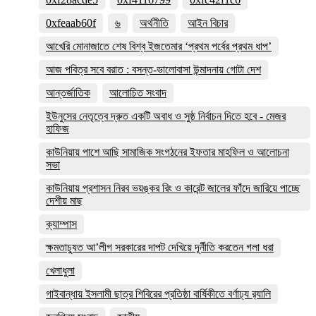
0xfeaab60f
৬
অর্থনীতি
আইন বিচার
আখেরি মোনাজাতে শেষ বিশ্ব ইজতেমার ‘প্রথম পর্বের প্রথম ধাপ’
আজ পবিত্র সবে বরাত : বসন্ত-ভালোবাসা উন্মাদনায় গোটা দেশ
আন্তর্জাতিক
আলোচিত সংবাদ
ইউনুসের নেতৃত্বে দ্রুত একটি অবাধ ও সুষ্ঠ নির্বাচন দিতে হবে - মেজর
হাফিজ
কাউনিয়ায় পাশে আছি সামাজিক সংগঠনের ইফতার মাহফিল ও আলোচনা
সভা
কাউনিয়ায় প্রশাসন নিরব ভয়ঙ্কর রিং ও কারেন্ট জালের ফাঁদে জারিয়ে পাচ্ছে
দেশীয় মাছ
ক্যাম্পাস
ক্ষমতাচ্যুত আ’লীগ সরকারের দাপট দেখিয়ে দূর্নীতি করতেন গলা ধরা
খেলাধুলা
গাইবান্ধায় ইসলামী ছাত্র শিবিরের প্রতিষ্ঠা বার্ষিকীতে বর্ণাঢ্য র‌্যালি