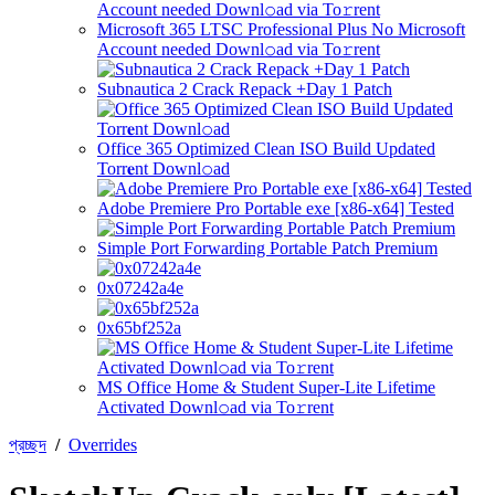
Microsoft 365 LTSC Professional Plus No Microsoft
Account needed Downl𝚘ad via To𝚛rent
Subnautica 2 Crack Repack +Day 1 Patch
Office 365 Optimized Clean ISO Build Updated
Torr𝐞nt Downl𝚘аd
Adobe Premiere Pro Portable exe [x86-x64] Tested
Simple Port Forwarding Portable Patch Premium
0x07242a4e
0x65bf252a
MS Office Home & Student Super-Lite Lifetime
Activated Downl𝚘ad via To𝚛rent
প্রচ্ছদ
/
Overrides