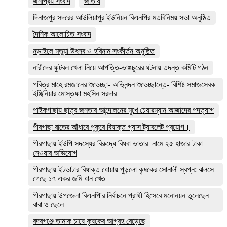
জনপ্রিয় সংবাদ
জাতীয়
দিনাজপুর সদরের আউলিয়াপুর ইউনিয়ন বিএনপির মতবিনিময় সভা অনুষ্ঠিত
দৈনিক আলোচিত সংবাদ
নড়াইলে মতুয়া উৎসব ও হরিনাম সংকীর্তন অনুষ্ঠিত
নারীদের ফুটবল খেলা নিয়ে আপত্তি-ভাঙচুরের ঘটনায় তদন্ত কমিটি গঠন
পবিত্র মাহে রমজানের শুভেচ্ছা- অভিনন্দন শুভেচ্ছান্তে- বিশিষ্ট সমাজসেবক
ইঞ্জিনিয়ার মোস্তফা মহসিন সরদার
পাইকগাছায় ছাত্র জনতার আন্দোলনের মুখে চেয়ারম্যান আজাদের পদত্যাগ
পীরগাছা রাতের আঁধারে পুকুরে বিষাক্ত গ্যাস ট্যাবলেট প্রয়োগ।
পীরগাছায় ইউপি সদস্যের বিরুদ্ধে বিধবা ভাতার নামে ২৫ হাজার টাকা
নেওয়ার অভিযোগ
পীরগাছায় ইটভাটার বিষাক্ত ধোয়ায় পুড়লো কৃষকের সোনালী স্বপ্ন: ঝলসে
গেছে ১৭ একর জমি ধান খেত
পীরগাছায় উপজেলা বিএনপি'র নির্বাচনে প্রার্থী হিসেবে মনোনয়ন তুলেছেন
বাবা ও ছেলে
বদরগঞ্জে তামাক চাষে কৃষকের আগ্রহ বেড়েছে