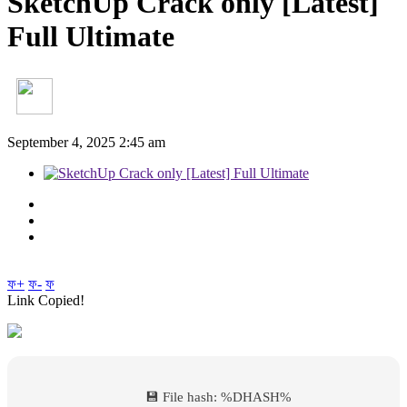
SketchUp Crack only [Latest]
Full Ultimate
September 4, 2025 2:45 am
ফ+
ফ-
ফ
Link Copied!
💾 File hash: %DHASH%