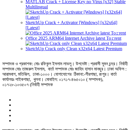
MATLAB Crack + License Key no Virus [x32] Stable
Multilingual
SketchUp Crack + Activator [Windows] [x32x64]
[Latest]
Office 2025 ARM64 Internet Archive latest To𝚛rent
SketchUp Crack only Clean x32x64 Latest Premium
সম্পাদক ও প্রকাশক: মোঃ রফিকুল ইসলাম লাভলু। উপদেষ্টা : প্রবাসী সুমন চন্দ্র। নির্বাহী
সম্পাদক মোঃ তাজরুল‌‌ ইসলাম, বার্তা সম্পাদক মোঃ জাহিদ হাসান মানছুর। ঢাকা অফিস :
আরামবাগ, মতিঝিল, ঢাকা-১০০০। যোগাযোগের ঠিকানা:-পীরগাছা‌, রংপুর। বার্তা
কার্যালয়ঃ পাইকগাছা, খুলনা। মোবাইল: ০১৭১৭-৪৬৫০১০ ( সম্পাদক),
০১৭২৮-১০৩৫০৭ (নির্বাহী সম্পাদক