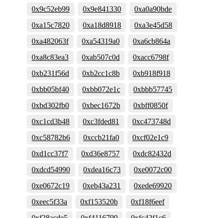
0x9c52eb99
0x9e841330
0xa0a90bde
0xa15c7820
0xa18d8918
0xa3e45d58
0xa482063f
0xa54319a0
0xa6cb864a
0xa8c83ea3
0xab507c0d
0xacc6798f
0xb231f56d
0xb2cc1c8b
0xb918f918
0xbb05bf40
0xbb072e1c
0xbbb57745
0xbd302fb0
0xbec1672b
0xbff0850f
0xc1cd3b48
0xc3fded81
0xc473748d
0xc58782b6
0xccb21fa0
0xcf02e1c9
0xd1cc37f7
0xd36e8757
0xdc82432d
0xdcd54990
0xdea16c73
0xe0072c00
0xe0672c19
0xeb43a231
0xede69920
0xeec5f33a
0xf153520b
0xf18f6eef
0xf28acde5
0xf4116799
0xfc42f1c6