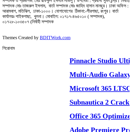
সম্পাদক ও প্রকাশক: মোঃ রফিকুল ইসলাম লাভলু। উপদেষ্টা : প্রবাসী সুমন চন্দ্র। নির্বাহী
সম্পাদক মোঃ তাজরুল‌‌ ইসলাম, বার্তা সম্পাদক মোঃ জাহিদ হাসান মানছুর। ঢাকা অফিস :
আরামবাগ, মতিঝিল, ঢাকা-১০০০। যোগাযোগের ঠিকানা:-পীরগাছা‌, রংপুর। বার্তা
কার্যালয়ঃ পাইকগাছা, খুলনা। মোবাইল: ০১৭১৭-৪৬৫০১০ ( সম্পাদক),
০১৭২৮-১০৩৫০৭ (নির্বাহী সম্পাদক
Themes Created by
BDITWork.com
শিরোনাম
Pinnacle Studio Ultim
Multi-Audio Galaxy
Microsoft 365 LTSC P
Subnautica 2 Crack 
Office 365 Optimized
Adobe Premiere Pro P