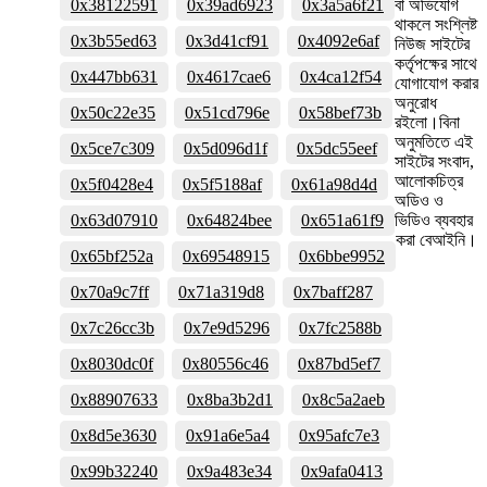
0x38122591
0x39ad6923
0x3a5a6f21
বা অভিযোগ
থাকলে সংশ্লিষ্ট
0x3b55ed63
0x3d41cf91
0x4092e6af
নিউজ সাইটের
কর্তৃপক্ষের সাথে
0x447bb631
0x4617cae6
0x4ca12f54
যোগাযোগ করার
অনুরোধ
0x50c22e35
0x51cd796e
0x58bef73b
রইলো।বিনা
অনুমতিতে এই
0x5ce7c309
0x5d096d1f
0x5dc55eef
সাইটের সংবাদ,
আলোকচিত্র
0x5f0428e4
0x5f5188af
0x61a98d4d
অডিও ও
0x63d07910
0x64824bee
0x651a61f9
ভিডিও ব্যবহার
করা বেআইনি।
0x65bf252a
0x69548915
0x6bbe9952
0x70a9c7ff
0x71a319d8
0x7baff287
0x7c26cc3b
0x7e9d5296
0x7fc2588b
0x8030dc0f
0x80556c46
0x87bd5ef7
0x88907633
0x8ba3b2d1
0x8c5a2aeb
0x8d5e3630
0x91a6e5a4
0x95afc7e3
0x99b32240
0x9a483e34
0x9afa0413