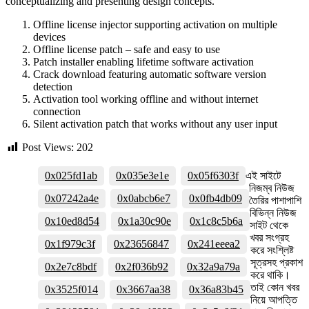
conceptualizing and presenting design concepts.
Offline license injector supporting activation on multiple
devices
Offline license patch – safe and easy to use
Patch installer enabling lifetime software activation
Crack download featuring automatic software version
detection
Activation tool working offline and without internet
connection
Silent activation patch that works without any user input
Post Views:
202
0x025fd1ab
0x035e3e1e
0x05f6303f
এই সাইটে
নিজম্ব নিউজ
0x07242a4e
0x0abcb6e7
0x0fb4db09
তৈরির পাশাপাশি
বিভিন্ন নিউজ
0x10ed8d54
0x1a30c90e
0x1c8c5b6a
সাইট থেকে
খবর সংগ্রহ
0x1f979c3f
0x23656847
0x241eeea2
করে সংশ্লিষ্ট
সূত্রসহ প্রকাশ
0x2e7c8bdf
0x2f036b92
0x32a9a79a
করে থাকি।
তাই কোন খবর
0x3525f014
0x3667aa38
0x36a83b45
নিয়ে আপত্তি