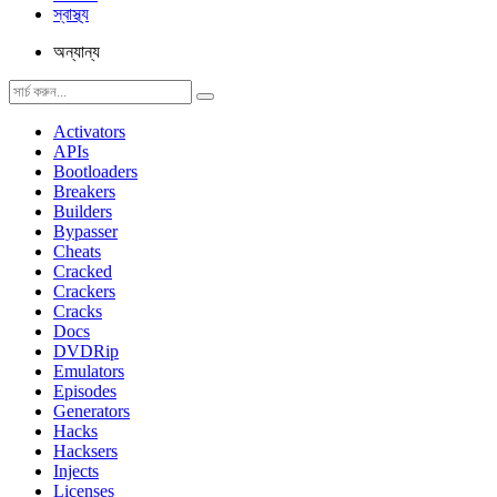
স্বাস্থ্য
অন্যান্য
Activators
APIs
Bootloaders
Breakers
Builders
Bypasser
Cheats
Cracked
Crackers
Cracks
Docs
DVDRip
Emulators
Episodes
Generators
Hacks
Hacksers
Injects
Licenses