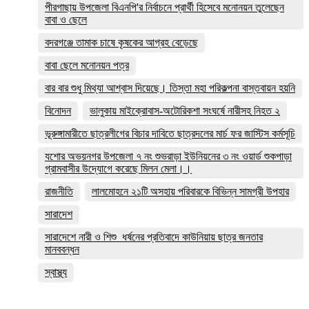
পীরগাছায় উপজেলা বিএনপি'র নির্বাচনে প্রার্থী হিসেবে মনোনয়ন তুলেছেন
বাবা ও ছেলে
বদরগঞ্জে তামাক চাষে কৃষকের আগ্রহ বেড়েছে
বাবা ছেলে মনোনয়ন পত্র
বার বার শুধু মিথ্যা আশ্বাস দিয়েছে। তিস্তা মহা পরিকল্পনা বাস্তবায়ন হয়নি
বিনোদন
ভালুকায় মাইক্রোবাস-অটোরিকশা সংঘর্ষে নারীসহ নিহত ২
ভূরুঙ্গামারীতে ছাত্রলীগের বিচার দাবিতে ছাত্রদলের মার্চ ফর জাস্টিস কর্মসূচি
যশোর অভয়নগর উপজেলা ৭ নং শুভরাড়া ইউনিয়নের ৩ নং ওয়ার্ড শুকপাড়া
গ্রামবাসীর উদ্যোগে করেছে মিলন মেলা।।
রাজনীতি
লালমোহনে ২১টি অসহায় পরিবারকে বিভিন্ন সামগ্রী উপহার
সারাদেশ
সারাদেশে নারী ও শিশু ধর্ষনের প্রতিবাদে কাউনিয়ায় ছাত্র জনতার
মানববন্ধন
স্বাস্থ্য