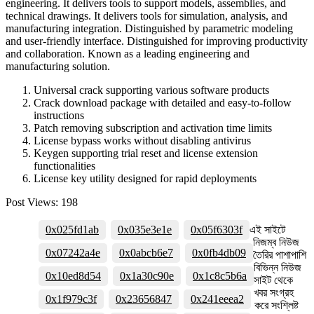
engineering. It delivers tools to support models, assemblies, and
technical drawings. It delivers tools for simulation, analysis, and
manufacturing integration. Distinguished by parametric modeling
and user-friendly interface. Distinguished for improving productivity
and collaboration. Known as a leading engineering and
manufacturing solution.
Universal crack supporting various software products
Crack download package with detailed and easy-to-follow
instructions
Patch removing subscription and activation time limits
License bypass works without disabling antivirus
Keygen supporting trial reset and license extension
functionalities
License key utility designed for rapid deployments
Post Views:
198
0x025fd1ab
0x035e3e1e
0x05f6303f
এই সাইটে
নিজম্ব নিউজ
0x07242a4e
0x0abcb6e7
0x0fb4db09
তৈরির পাশাপাশি
বিভিন্ন নিউজ
0x10ed8d54
0x1a30c90e
0x1c8c5b6a
সাইট থেকে
খবর সংগ্রহ
0x1f979c3f
0x23656847
0x241eeea2
করে সংশ্লিষ্ট