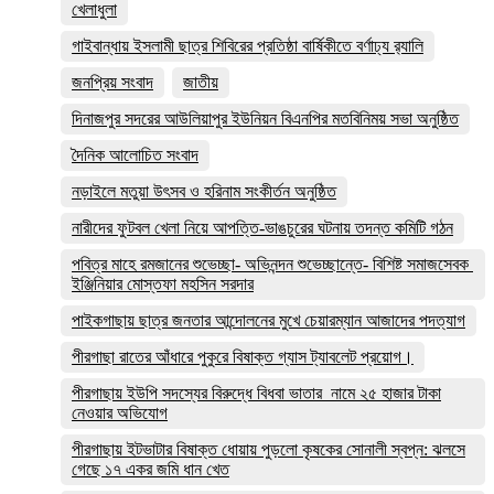
খেলাধুলা
গাইবান্ধায় ইসলামী ছাত্র শিবিরের প্রতিষ্ঠা বার্ষিকীতে বর্ণাঢ্য র‌্যালি
জনপ্রিয় সংবাদ
জাতীয়
দিনাজপুর সদরের আউলিয়াপুর ইউনিয়ন বিএনপির মতবিনিময় সভা অনুষ্ঠিত
দৈনিক আলোচিত সংবাদ
নড়াইলে মতুয়া উৎসব ও হরিনাম সংকীর্তন অনুষ্ঠিত
নারীদের ফুটবল খেলা নিয়ে আপত্তি-ভাঙচুরের ঘটনায় তদন্ত কমিটি গঠন
পবিত্র মাহে রমজানের শুভেচ্ছা- অভিনন্দন শুভেচ্ছান্তে- বিশিষ্ট সমাজসেবক
ইঞ্জিনিয়ার মোস্তফা মহসিন সরদার
পাইকগাছায় ছাত্র জনতার আন্দোলনের মুখে চেয়ারম্যান আজাদের পদত্যাগ
পীরগাছা রাতের আঁধারে পুকুরে বিষাক্ত গ্যাস ট্যাবলেট প্রয়োগ।
পীরগাছায় ইউপি সদস্যের বিরুদ্ধে বিধবা ভাতার নামে ২৫ হাজার টাকা
নেওয়ার অভিযোগ
পীরগাছায় ইটভাটার বিষাক্ত ধোয়ায় পুড়লো কৃষকের সোনালী স্বপ্ন: ঝলসে
গেছে ১৭ একর জমি ধান খেত