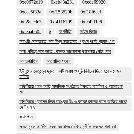
0xe0672c19
0xeb43a231
0xede69920
0xeec5f33a
0xf153520b
0xf18f6eef
0xf28acde5
0xf4116799
0xfc42f1c6
0xfeaab60f
৬
অর্থনীতি
আইন বিচার
আখেরি মোনাজাতে শেষ বিশ্ব ইজতেমার ‘প্রথম পর্বের প্রথম ধাপ’
আজ পবিত্র সবে বরাত : বসন্ত-ভালোবাসা উন্মাদনায় গোটা দেশ
আন্তর্জাতিক
আলোচিত সংবাদ
ইউনুসের নেতৃত্বে দ্রুত একটি অবাধ ও সুষ্ঠ নির্বাচন দিতে হবে - মেজর
হাফিজ
কাউনিয়ায় পাশে আছি সামাজিক সংগঠনের ইফতার মাহফিল ও আলোচনা
সভা
কাউনিয়ায় প্রশাসন নিরব ভয়ঙ্কর রিং ও কারেন্ট জালের ফাঁদে জারিয়ে পাচ্ছে
দেশীয় মাছ
ক্যাম্পাস
ক্ষমতাচ্যুত আ’লীগ সরকারের দাপট দেখিয়ে দূর্নীতি করতেন গলা ধরা