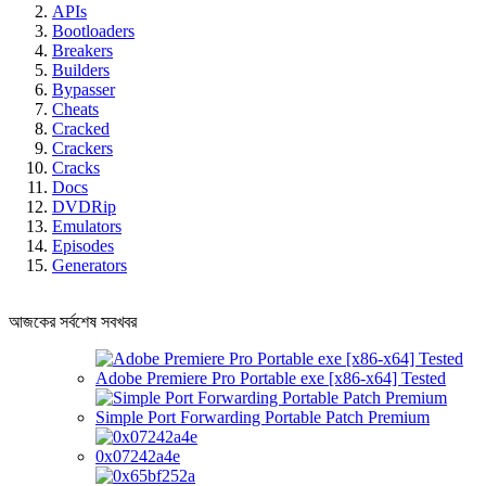
APIs
Bootloaders
Breakers
Builders
Bypasser
Cheats
Cracked
Crackers
Cracks
Docs
DVDRip
Emulators
Episodes
Generators
আজকের সর্বশেষ সবখবর
Adobe Premiere Pro Portable exe [x86-x64] Tested
Simple Port Forwarding Portable Patch Premium
0x07242a4e