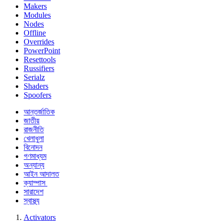
Makers
Modules
Nodes
Offline
Overrides
PowerPoint
Resettools
Russifiers
Serialz
Shaders
Spoofers
আন্তর্জাতিক
জাতীয়
রাজনীতি
খেলাধুলা
বিনোদন
গণমাধ্যম
অন্যান্য
আইন আদালত
ক্যাম্পাস
সারাদেশ
স্বাস্থ্য
Activators