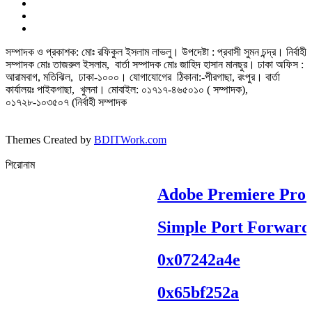
সম্পাদক ও প্রকাশক: মোঃ রফিকুল ইসলাম লাভলু। উপদেষ্টা : প্রবাসী সুমন চন্দ্র। নির্বাহী
সম্পাদক মোঃ তাজরুল‌‌ ইসলাম, বার্তা সম্পাদক মোঃ জাহিদ হাসান মানছুর। ঢাকা অফিস :
আরামবাগ, মতিঝিল, ঢাকা-১০০০। যোগাযোগের ঠিকানা:-পীরগাছা‌, রংপুর। বার্তা
কার্যালয়ঃ পাইকগাছা, খুলনা। মোবাইল: ০১৭১৭-৪৬৫০১০ ( সম্পাদক),
০১৭২৮-১০৩৫০৭ (নির্বাহী সম্পাদক
Themes Created by
BDITWork.com
শিরোনাম
Adobe Premiere Pro Po
Simple Port Forwardi
0x07242a4e
0x65bf252a