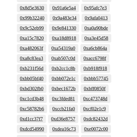
0x8d5e3630
0x91a6e5a4
0x95afc7e3
0x99b32240
0x9a483e34
0x9afa0413
0x9c52eb99
0x9e841330
0xa0a90bde
0xa15c7820
0xa18d8918
0xa3e45d58
0xa482063f
0xa54319a0
0xa6cb864a
0xa8c83ea3
0xab507c0d
0xacc6798f
0xb231f56d
0xb2cc1c8b
0xb918f918
0xbb05bf40
0xbb072e1c
0xbbb57745
0xbd302fb0
0xbec1672b
0xbff0850f
0xc1cd3b48
0xc3fded81
0xc473748d
0xc58782b6
0xccb21fa0
0xcf02e1c9
0xd1cc37f7
0xd36e8757
0xdc82432d
0xdcd54990
0xdea16c73
0xe0072c00