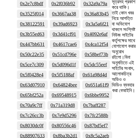
সূত্রসহ প্রকাশ
0x2e7c8bdf
0x2f036b92
0x32a9a79a
করে থাকি।
তাই কোন খবর
0x3525f014
0x3667aa38
0x36a83b45
নিয়ে আপত্তি
0x38122591
0x39ad6923
0x3a5a6f21
বা অভিযোগ
থাকলে সংশ্লিষ্ট
0x3b55ed63
0x3d41cf91
0x4092e6af
নিউজ সাইটের
কর্তৃপক্ষের সাথে
0x447bb631
0x4617cae6
0x4ca12f54
যোগাযোগ করার
অনুরোধ
0x50c22e35
0x51cd796e
0x58bef73b
রইলো।বিনা
অনুমতিতে এই
0x5ce7c309
0x5d096d1f
0x5dc55eef
সাইটের সংবাদ,
আলোকচিত্র
0x5f0428e4
0x5f5188af
0x61a98d4d
অডিও ও
0x63d07910
0x64824bee
0x651a61f9
ভিডিও ব্যবহার
করা বেআইনি।
0x65bf252a
0x69548915
0x6bbe9952
0x70a9c7ff
0x71a319d8
0x7baff287
0x7c26cc3b
0x7e9d5296
0x7fc2588b
0x8030dc0f
0x80556c46
0x87bd5ef7
0x88907633
0x8ba3b2d1
0x8c5a2aeb