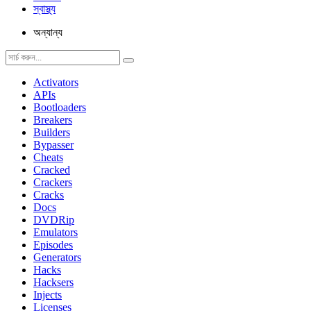
স্বাস্থ্য
অন্যান্য
Activators
APIs
Bootloaders
Breakers
Builders
Bypasser
Cheats
Cracked
Crackers
Cracks
Docs
DVDRip
Emulators
Episodes
Generators
Hacks
Hacksers
Injects
Licenses