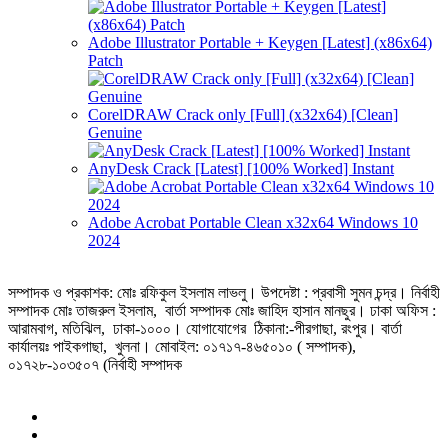
Adobe Illustrator Portable + Keygen [Latest] (x86x64)
Patch
CorelDRAW Crack only [Full] (x32x64) [Clean]
Genuine
AnyDesk Crack [Latest] [100% Worked] Instant
Adobe Acrobat Portable Clean x32x64 Windows 10
2024
সম্পাদক ও প্রকাশক: মোঃ রফিকুল ইসলাম লাভলু। উপদেষ্টা : প্রবাসী সুমন চন্দ্র। নির্বাহী
সম্পাদক মোঃ তাজরুল‌‌ ইসলাম, বার্তা সম্পাদক মোঃ জাহিদ হাসান মানছুর। ঢাকা অফিস :
আরামবাগ, মতিঝিল, ঢাকা-১০০০। যোগাযোগের ঠিকানা:-পীরগাছা‌, রংপুর। বার্তা
কার্যালয়ঃ পাইকগাছা, খুলনা। মোবাইল: ০১৭১৭-৪৬৫০১০ ( সম্পাদক),
০১৭২৮-১০৩৫০৭ (নির্বাহী সম্পাদক