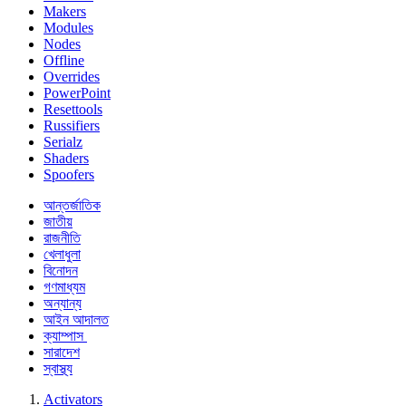
Makers
Modules
Nodes
Offline
Overrides
PowerPoint
Resettools
Russifiers
Serialz
Shaders
Spoofers
আন্তর্জাতিক
জাতীয়
রাজনীতি
খেলাধুলা
বিনোদন
গণমাধ্যম
অন্যান্য
আইন আদালত
ক্যাম্পাস
সারাদেশ
স্বাস্থ্য
Activators