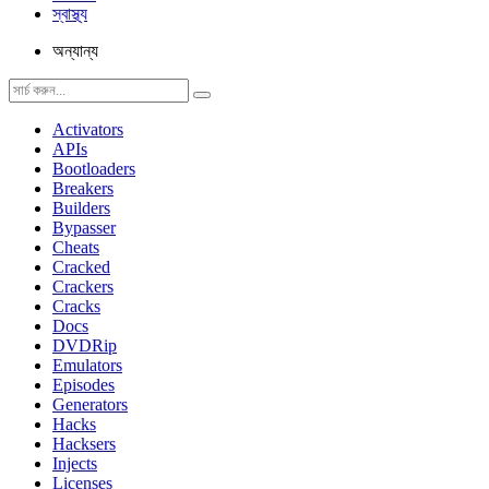
স্বাস্থ্য
অন্যান্য
Activators
APIs
Bootloaders
Breakers
Builders
Bypasser
Cheats
Cracked
Crackers
Cracks
Docs
DVDRip
Emulators
Episodes
Generators
Hacks
Hacksers
Injects
Licenses