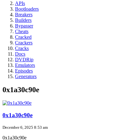
APIs
Bootloaders
Breakers
Builders
Bypasser
Cheats
Cracked
Crackers
Cracks
Docs
DVDRip
Emulators
Episodes
Generators
0x1a30c90e
0x1a30c90e
December 6, 2025 8:53 am
0x1a30c90e