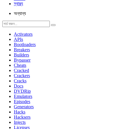
স্বাস্থ্য
অন্যান্য
Activators
APIs
Bootloaders
Breakers
Builders
Bypasser
Cheats
Cracked
Crackers
Cracks
Docs
DVDRip
Emulators
Episodes
Generators
Hacks
Hacksers
Injects
Licenses