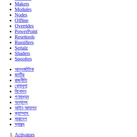
Makers
Modules
Nodes
Offline
Overrides
PowerPoint
Resettools
Russifiers
Serialz
Shaders
Spoofers
আন্তর্জাতিক
জাতীয়
রাজনীতি
খেলাধুলা
বিনোদন
গণমাধ্যম
অন্যান্য
আইন আদালত
ক্যাম্পাস
সারাদেশ
স্বাস্থ্য
Activators