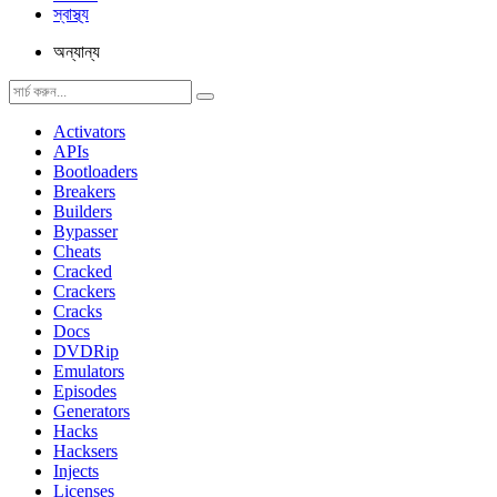
স্বাস্থ্য
অন্যান্য
Activators
APIs
Bootloaders
Breakers
Builders
Bypasser
Cheats
Cracked
Crackers
Cracks
Docs
DVDRip
Emulators
Episodes
Generators
Hacks
Hacksers
Injects
Licenses