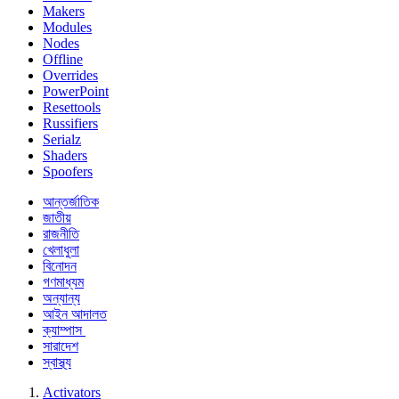
Makers
Modules
Nodes
Offline
Overrides
PowerPoint
Resettools
Russifiers
Serialz
Shaders
Spoofers
আন্তর্জাতিক
জাতীয়
রাজনীতি
খেলাধুলা
বিনোদন
গণমাধ্যম
অন্যান্য
আইন আদালত
ক্যাম্পাস
সারাদেশ
স্বাস্থ্য
Activators