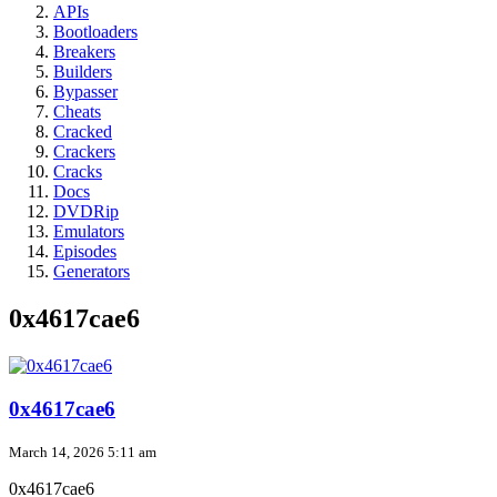
APIs
Bootloaders
Breakers
Builders
Bypasser
Cheats
Cracked
Crackers
Cracks
Docs
DVDRip
Emulators
Episodes
Generators
0x4617cae6
0x4617cae6
March 14, 2026 5:11 am
0x4617cae6