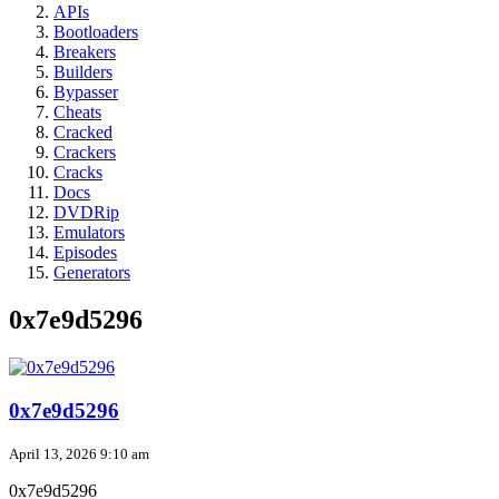
APIs
Bootloaders
Breakers
Builders
Bypasser
Cheats
Cracked
Crackers
Cracks
Docs
DVDRip
Emulators
Episodes
Generators
0x7e9d5296
0x7e9d5296
April 13, 2026 9:10 am
0x7e9d5296