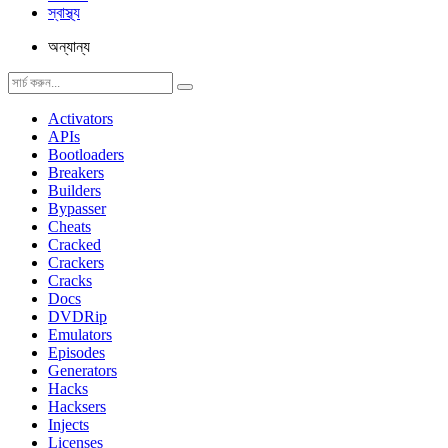
স্বাস্থ্য
অন্যান্য
Activators
APIs
Bootloaders
Breakers
Builders
Bypasser
Cheats
Cracked
Crackers
Cracks
Docs
DVDRip
Emulators
Episodes
Generators
Hacks
Hacksers
Injects
Licenses