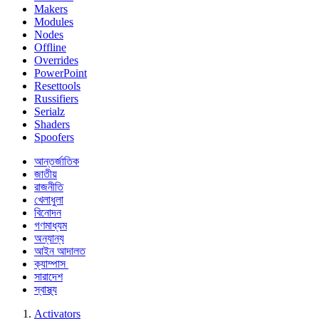
Makers
Modules
Nodes
Offline
Overrides
PowerPoint
Resettools
Russifiers
Serialz
Shaders
Spoofers
আন্তর্জাতিক
জাতীয়
রাজনীতি
খেলাধুলা
বিনোদন
গণমাধ্যম
অন্যান্য
আইন আদালত
ক্যাম্পাস
সারাদেশ
স্বাস্থ্য
Activators