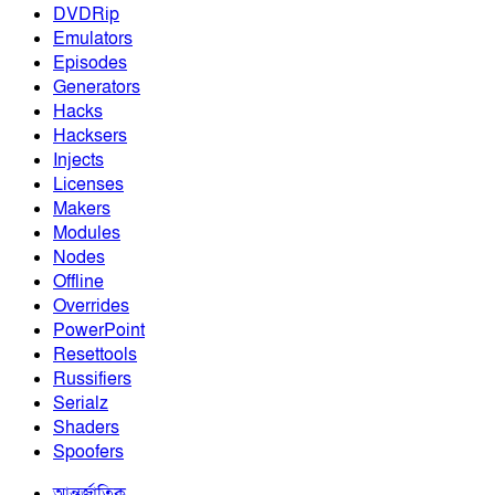
DVDRip
Emulators
Episodes
Generators
Hacks
Hacksers
Injects
Licenses
Makers
Modules
Nodes
Offline
Overrides
PowerPoint
Resettools
Russifiers
Serialz
Shaders
Spoofers
আন্তর্জাতিক