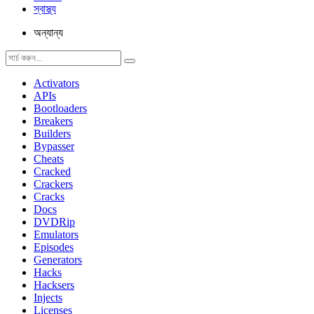
স্বাস্থ্য
অন্যান্য
Activators
APIs
Bootloaders
Breakers
Builders
Bypasser
Cheats
Cracked
Crackers
Cracks
Docs
DVDRip
Emulators
Episodes
Generators
Hacks
Hacksers
Injects
Licenses