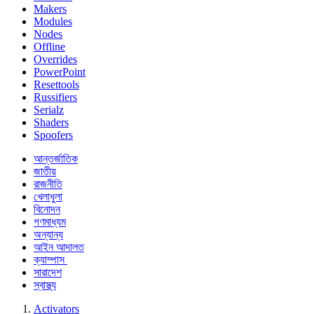
Makers
Modules
Nodes
Offline
Overrides
PowerPoint
Resettools
Russifiers
Serialz
Shaders
Spoofers
আন্তর্জাতিক
জাতীয়
রাজনীতি
খেলাধুলা
বিনোদন
গণমাধ্যম
অন্যান্য
আইন আদালত
ক্যাম্পাস
সারাদেশ
স্বাস্থ্য
Activators