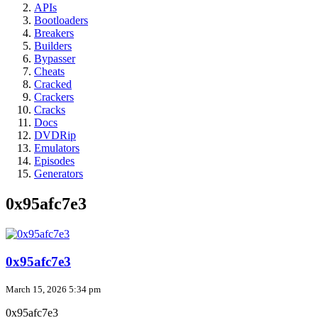
APIs
Bootloaders
Breakers
Builders
Bypasser
Cheats
Cracked
Crackers
Cracks
Docs
DVDRip
Emulators
Episodes
Generators
0x95afc7e3
0x95afc7e3
March 15, 2026 5:34 pm
0x95afc7e3