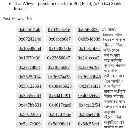
TeamViewer premium Crack for PC [Final] (x32x64) Stable
Instant
Post Views:
193
0x025fd1ab
0x035e3e1e
0x05f6303f
এই সাইটে
নিজম্ব নিউজ
0x07242a4e
0x0abcb6e7
0x0fb4db09
তৈরির পাশাপাশি
বিভিন্ন নিউজ
0x10ed8d54
0x1a30c90e
0x1c8c5b6a
সাইট থেকে
খবর সংগ্রহ
0x1f979c3f
0x23656847
0x241eeea2
করে সংশ্লিষ্ট
সূত্রসহ প্রকাশ
0x2e7c8bdf
0x2f036b92
0x32a9a79a
করে থাকি।
তাই কোন খবর
0x3525f014
0x3667aa38
0x36a83b45
নিয়ে আপত্তি
0x38122591
0x39ad6923
0x3a5a6f21
বা অভিযোগ
থাকলে সংশ্লিষ্ট
0x3b55ed63
0x3d41cf91
0x4092e6af
নিউজ সাইটের
কর্তৃপক্ষের সাথে
0x447bb631
0x4617cae6
0x4ca12f54
যোগাযোগ করার
অনুরোধ
0x50c22e35
0x51cd796e
0x58bef73b
রইলো।বিনা
অনুমতিতে এই
0x5ce7c309
0x5d096d1f
0x5dc55eef
সাইটের সংবাদ,