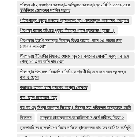
পবিত্র মাহে রমজানের শুভেচ্ছা- অভিনন্দন শুভেচ্ছান্তে- বিশিষ্ট সমাজসেবক
ইঞ্জিনিয়ার মোস্তফা মহসিন সরদার
পাইকগাছায় ছাত্র জনতার আন্দোলনের মুখে চেয়ারম্যান আজাদের পদত্যাগ
পীরগাছা রাতের আঁধারে পুকুরে বিষাক্ত গ্যাস ট্যাবলেট প্রয়োগ।
পীরগাছায় ইউপি সদস্যের বিরুদ্ধে বিধবা ভাতার নামে ২৫ হাজার টাকা
নেওয়ার অভিযোগ
পীরগাছায় ইটভাটার বিষাক্ত ধোয়ায় পুড়লো কৃষকের সোনালী স্বপ্ন: ঝলসে
গেছে ১৭ একর জমি ধান খেত
পীরগাছায় উপজেলা বিএনপি'র নির্বাচনে প্রার্থী হিসেবে মনোনয়ন তুলেছেন
বাবা ও ছেলে
বদরগঞ্জে তামাক চাষে কৃষকের আগ্রহ বেড়েছে
বাবা ছেলে মনোনয়ন পত্র
বার বার শুধু মিথ্যা আশ্বাস দিয়েছে। তিস্তা মহা পরিকল্পনা বাস্তবায়ন হয়নি
বিনোদন
ভালুকায় মাইক্রোবাস-অটোরিকশা সংঘর্ষে নারীসহ নিহত ২
ভূরুঙ্গামারীতে ছাত্রলীগের বিচার দাবিতে ছাত্রদলের মার্চ ফর জাস্টিস কর্মসূচি