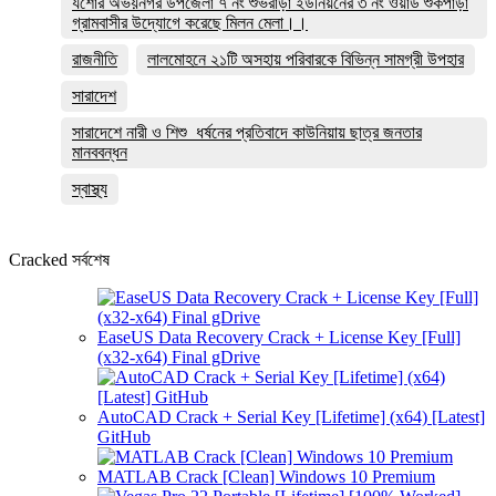
যশোর অভয়নগর উপজেলা ৭ নং শুভরাড়া ইউনিয়নের ৩ নং ওয়ার্ড শুকপাড়া
গ্রামবাসীর উদ্যোগে করেছে মিলন মেলা।।
রাজনীতি
লালমোহনে ২১টি অসহায় পরিবারকে বিভিন্ন সামগ্রী উপহার
সারাদেশ
সারাদেশে নারী ও শিশু ধর্ষনের প্রতিবাদে কাউনিয়ায় ছাত্র জনতার
মানববন্ধন
স্বাস্থ্য
Cracked সর্বশেষ
EaseUS Data Recovery Crack + License Key [Full]
(x32-x64) Final gDrive
AutoCAD Crack + Serial Key [Lifetime] (x64) [Latest]
GitHub
MATLAB Crack [Clean] Windows 10 Premium