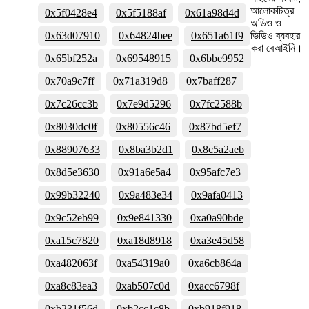
আলোকচিত্র
0x5f0428e4
0x5f5188af
0x61a98d4d
অডিও ও
0x63d07910
0x64824bee
0x651a61f9
ভিডিও ব্যবহার
করা বেআইনি।
0x65bf252a
0x69548915
0x6bbe9952
0x70a9c7ff
0x71a319d8
0x7baff287
0x7c26cc3b
0x7e9d5296
0x7fc2588b
0x8030dc0f
0x80556c46
0x87bd5ef7
0x88907633
0x8ba3b2d1
0x8c5a2aeb
0x8d5e3630
0x91a6e5a4
0x95afc7e3
0x99b32240
0x9a483e34
0x9afa0413
0x9c52eb99
0x9e841330
0xa0a90bde
0xa15c7820
0xa18d8918
0xa3e45d58
0xa482063f
0xa54319a0
0xa6cb864a
0xa8c83ea3
0xab507c0d
0xacc6798f
0xb231f56d
0xb2cc1c8b
0xb918f918