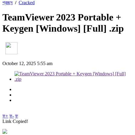
প্রচ্ছদ
/
Cracked
TeamViewer 2023 Portable +
Keygen [Windows] [Full] .zip
October 12, 2025 5:55 am
ফ+
ফ-
ফ
Link Copied!