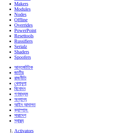
Makers
Modules
Nodes
Offline
Overrides
PowerPoint
Resettools
Russifiers
Serialz
Shaders
Spoofers
আন্তর্জাতিক
জাতীয়
রাজনীতি
খেলাধুলা
বিনোদন
গণমাধ্যম
অন্যান্য
আইন আদালত
ক্যাম্পাস
সারাদেশ
স্বাস্থ্য
Activators