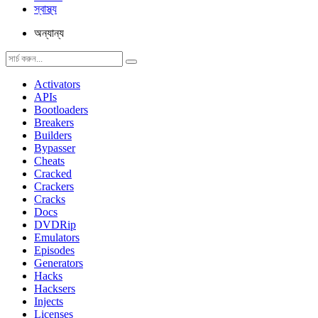
স্বাস্থ্য
অন্যান্য
Activators
APIs
Bootloaders
Breakers
Builders
Bypasser
Cheats
Cracked
Crackers
Cracks
Docs
DVDRip
Emulators
Episodes
Generators
Hacks
Hacksers
Injects
Licenses