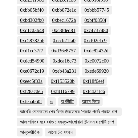
0xbb05bf40
0xbb072e1c
0xbbb57745
0xbd302fb0
0xbec1672b
0xbff0850f
0xc1cd3b48
0xc3fded81
0xc473748d
0xc58782b6
0xccb21fa0
0xcf02e1c9
0xd1cc37f7
0xd36e8757
0xdc82432d
0xdcd54990
0xdea16c73
0xe0072c00
0xe0672c19
0xeb43a231
0xede69920
0xeec5f33a
0xf153520b
0xf18f6eef
0xf28acde5
0xf4116799
0xfc42f1c6
0xfeaab60f
৬
অর্থনীতি
আইন বিচার
আখেরি মোনাজাতে শেষ বিশ্ব ইজতেমার ‘প্রথম পর্বের প্রথম ধাপ’
আজ পবিত্র সবে বরাত : বসন্ত-ভালোবাসা উন্মাদনায় গোটা দেশ
আন্তর্জাতিক
আলোচিত সংবাদ