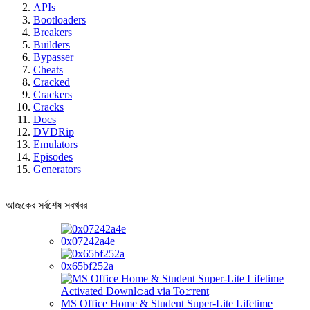
APIs
Bootloaders
Breakers
Builders
Bypasser
Cheats
Cracked
Crackers
Cracks
Docs
DVDRip
Emulators
Episodes
Generators
আজকের সর্বশেষ সবখবর
0x07242a4e
0x65bf252a
MS Office Home & Student Super-Lite Lifetime