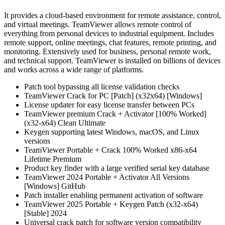
It provides a cloud-based environment for remote assistance, control,
and virtual meetings. TeamViewer allows remote control of
everything from personal devices to industrial equipment. Includes
remote support, online meetings, chat features, remote printing, and
monitoring. Extensively used for business, personal remote work,
and technical support. TeamViewer is installed on billions of devices
and works across a wide range of platforms.
Patch tool bypassing all license validation checks
TeamViewer Crack for PC [Patch] (x32x64) [Windows]
License updater for easy license transfer between PCs
TeamViewer premium Crack + Activator [100% Worked]
(x32-x64) Clean Ultimate
Keygen supporting latest Windows, macOS, and Linux
versions
TeamViewer Portable + Crack 100% Worked x86-x64
Lifetime Premium
Product key finder with a large verified serial key database
TeamViewer 2024 Portable + Activator All Versions
[Windows] GitHub
Patch installer enabling permanent activation of software
TeamViewer 2025 Portable + Keygen Patch (x32-x64)
[Stable] 2024
Universal crack patch for software version compatibility