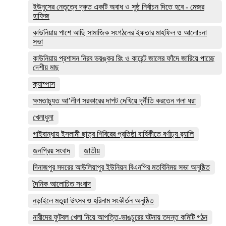
ইউনুসের নেতৃত্বে দ্রুত একটি অবাধ ও সুষ্ঠ নির্বাচন দিতে হবে - মেজর
হাফিজ
কাউনিয়ায় পাশে আছি সামাজিক সংগঠনের ইফতার মাহফিল ও আলোচনা
সভা
কাউনিয়ায় প্রশাসন নিরব ভয়ঙ্কর রিং ও কারেন্ট জালের ফাঁদে জারিয়ে পাচ্ছে
দেশীয় মাছ
ক্যাম্পাস
ক্ষমতাচ্যুত আ’লীগ সরকারের দাপট দেখিয়ে দূর্নীতি করতেন গলা ধরা
খেলাধুলা
গাইবান্ধায় ইসলামী ছাত্র শিবিরের প্রতিষ্ঠা বার্ষিকীতে বর্ণাঢ্য র‌্যালি
জনপ্রিয় সংবাদ
জাতীয়
দিনাজপুর সদরের আউলিয়াপুর ইউনিয়ন বিএনপির মতবিনিময় সভা অনুষ্ঠিত
দৈনিক আলোচিত সংবাদ
নড়াইলে মতুয়া উৎসব ও হরিনাম সংকীর্তন অনুষ্ঠিত
নারীদের ফুটবল খেলা নিয়ে আপত্তি-ভাঙচুরের ঘটনায় তদন্ত কমিটি গঠন