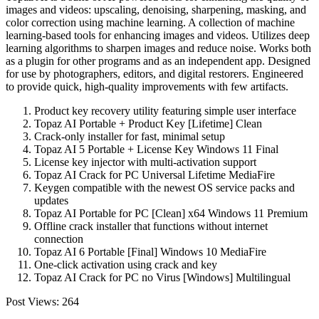
images and videos: upscaling, denoising, sharpening, masking, and
color correction using machine learning. A collection of machine
learning-based tools for enhancing images and videos. Utilizes deep
learning algorithms to sharpen images and reduce noise. Works both
as a plugin for other programs and as an independent app. Designed
for use by photographers, editors, and digital restorers. Engineered
to provide quick, high-quality improvements with few artifacts.
Product key recovery utility featuring simple user interface
Topaz AI Portable + Product Key [Lifetime] Clean
Crack-only installer for fast, minimal setup
Topaz AI 5 Portable + License Key Windows 11 Final
License key injector with multi-activation support
Topaz AI Crack for PC Universal Lifetime MediaFire
Keygen compatible with the newest OS service packs and
updates
Topaz AI Portable for PC [Clean] x64 Windows 11 Premium
Offline crack installer that functions without internet
connection
Topaz AI 6 Portable [Final] Windows 10 MediaFire
One-click activation using crack and key
Topaz AI Crack for PC no Virus [Windows] Multilingual
Post Views:
264