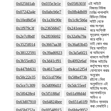
0x025fd1ab
0x035e3e1e
0x05f6303f
এই সাইটে
নিজম্ব নিউজ
0x07242a4e
0x0abcb6e7
0x0fb4db09
তৈরির পাশাপাশি
বিভিন্ন নিউজ
0x10ed8d54
0x1a30c90e
0x1c8c5b6a
সাইট থেকে
খবর সংগ্রহ
0x1f979c3f
0x23656847
0x241eeea2
করে সংশ্লিষ্ট
সূত্রসহ প্রকাশ
0x2e7c8bdf
0x2f036b92
0x32a9a79a
করে থাকি।
তাই কোন খবর
0x3525f014
0x3667aa38
0x36a83b45
নিয়ে আপত্তি
0x38122591
0x39ad6923
0x3a5a6f21
বা অভিযোগ
থাকলে সংশ্লিষ্ট
0x3b55ed63
0x3d41cf91
0x4092e6af
নিউজ সাইটের
কর্তৃপক্ষের সাথে
0x447bb631
0x4617cae6
0x4ca12f54
যোগাযোগ করার
অনুরোধ
0x50c22e35
0x51cd796e
0x58bef73b
রইলো।বিনা
অনুমতিতে এই
0x5ce7c309
0x5d096d1f
0x5dc55eef
সাইটের সংবাদ,
আলোকচিত্র
0x5f0428e4
0x5f5188af
0x61a98d4d
অডিও ও
0x63d07910
0x64824bee
0x651a61f9
ভিডিও ব্যবহার
করা বেআইনি।
0x65bf252a
0x69548915
0x6bbe9952