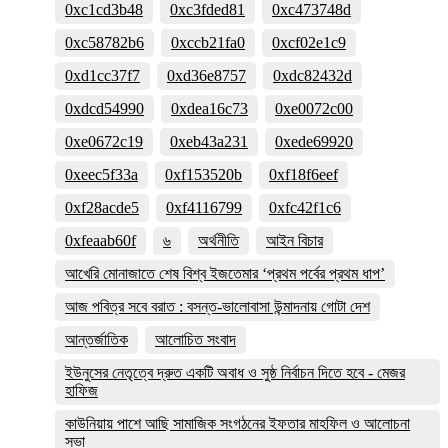
0xc1cd3b48
0xc3fded81
0xc473748d
0xc58782b6
0xccb21fa0
0xcf02e1c9
0xd1cc37f7
0xd36e8757
0xdc82432d
0xdcd54990
0xdea16c73
0xe0072c00
0xe0672c19
0xeb43a231
0xede69920
0xeec5f33a
0xf153520b
0xf18f6eef
0xf28acde5
0xf4116799
0xfc42f1c6
0xfeaab60f
৬
অর্থনীতি
আইন বিচার
আখেরি মোনাজাতে শেষ বিশ্ব ইজতেমার ‘প্রথম পর্বের প্রথম ধাপ’
আজ পবিত্র সবে বরাত : বসন্ত-ভালোবাসা উন্মাদনায় গোটা দেশ
আন্তর্জাতিক
আলোচিত সংবাদ
ইউনুসের নেতৃত্বে দ্রুত একটি অবাধ ও সুষ্ঠ নির্বাচন দিতে হবে - মেজর
হাফিজ
কাউনিয়ায় পাশে আছি সামাজিক সংগঠনের ইফতার মাহফিল ও আলোচনা
সভা