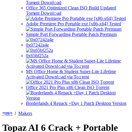
Office 365 Optimized Clean ISO Build Updated
Torr𝐞nt Downl𝚘аd
Adobe Premiere Pro Portable exe [x86-x64] Tested
Simple Port Forwarding Portable Patch Premium
0x07242a4e
0x65bf252a
MS Office Home & Student Super-Lite Lifetime
Activated Downl𝚘ad via To𝚛rent
Office 2021 Pro Plus x86 Clean ISO Tоrrеnt
Borderlands 4 Repack +Day 1 Patch Desktop Version
প্রচ্ছদ
/
Makers
Topaz AI 6 Crack + Portable