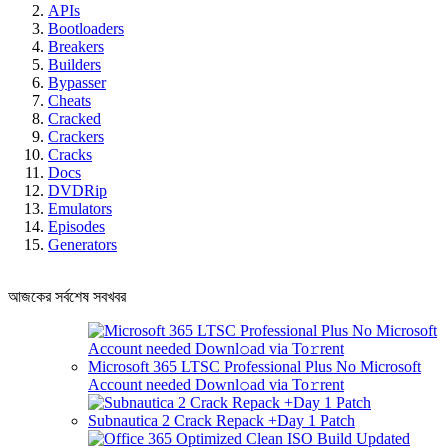
APIs
Bootloaders
Breakers
Builders
Bypasser
Cheats
Cracked
Crackers
Cracks
Docs
DVDRip
Emulators
Episodes
Generators
আজকের সর্বশেষ সবখবর
Microsoft 365 LTSC Professional Plus No Microsoft
Account needed Downl𝚘ad via To𝚛rent
Subnautica 2 Crack Repack +Day 1 Patch