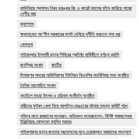
কাউনিয়ায় প্রশাসন নিরব ভয়ঙ্কর রিং ও কারেন্ট জালের ফাঁদে জারিয়ে পাচ্ছে
দেশীয় মাছ
ক্যাম্পাস
ক্ষমতাচ্যুত আ’লীগ সরকারের দাপট দেখিয়ে দূর্নীতি করতেন গলা ধরা
খেলাধুলা
গাইবান্ধায় ইসলামী ছাত্র শিবিরের প্রতিষ্ঠা বার্ষিকীতে বর্ণাঢ্য র‌্যালি
জনপ্রিয় সংবাদ
জাতীয়
দিনাজপুর সদরের আউলিয়াপুর ইউনিয়ন বিএনপির মতবিনিময় সভা অনুষ্ঠিত
দৈনিক আলোচিত সংবাদ
নড়াইলে মতুয়া উৎসব ও হরিনাম সংকীর্তন অনুষ্ঠিত
নারীদের ফুটবল খেলা নিয়ে আপত্তি-ভাঙচুরের ঘটনায় তদন্ত কমিটি গঠন
পবিত্র মাহে রমজানের শুভেচ্ছা- অভিনন্দন শুভেচ্ছান্তে- বিশিষ্ট সমাজসেবক
ইঞ্জিনিয়ার মোস্তফা মহসিন সরদার
পাইকগাছায় ছাত্র জনতার আন্দোলনের মুখে চেয়ারম্যান আজাদের পদত্যাগ