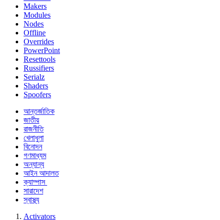
Makers
Modules
Nodes
Offline
Overrides
PowerPoint
Resettools
Russifiers
Serialz
Shaders
Spoofers
আন্তর্জাতিক
জাতীয়
রাজনীতি
খেলাধুলা
বিনোদন
গণমাধ্যম
অন্যান্য
আইন আদালত
ক্যাম্পাস
সারাদেশ
স্বাস্থ্য
Activators