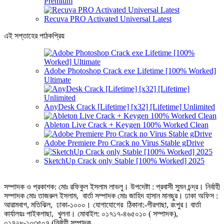
Premium
Recuva PRO Activated Universal Latest
এই সপ্তাহের পাঠকপ্রিয়
Adobe Photoshop Crack exe Lifetime [100% Worked]
Ultimate
AnyDesk Crack [Lifetime] [x32] [Lifetime] Unlimited
Ableton Live Crack + Keygen 100% Worked Clean
Adobe Premiere Pro Crack no Virus Stable gDrive
SketchUp Crack only Stable [100% Worked] 2025
সম্পাদক ও প্রকাশক: মোঃ রফিকুল ইসলাম লাভলু। উপদেষ্টা : প্রবাসী সুমন চন্দ্র। নির্বাহী
সম্পাদক মোঃ তাজরুল‌‌ ইসলাম, বার্তা সম্পাদক মোঃ জাহিদ হাসান মানছুর। ঢাকা অফিস :
আরামবাগ, মতিঝিল, ঢাকা-১০০০। যোগাযোগের ঠিকানা:-পীরগাছা‌, রংপুর। বার্তা
কার্যালয়ঃ পাইকগাছা, খুলনা। মোবাইল: ০১৭১৭-৪৬৫০১০ ( সম্পাদক),
০১৭২৮-১০৩৫০৭ (নির্বাহী সম্পাদক