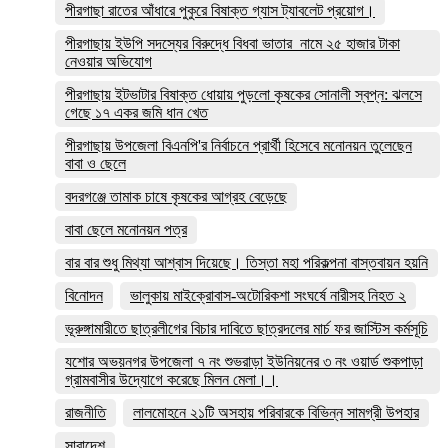
পীরগাছা রাতের আঁধারে পুকুরে বিষাক্ত গ্যাস ট্যাবলেট প্রয়োগ।
পীরগাছায় ইউপি সদস্যের বিরুদ্ধে বিধবা ভাতার নামে ২৫ হাজার টাকা
নেওয়ার অভিযোগ
পীরগাছায় ইটভাটার বিষাক্ত ধোয়ায় পুড়লো কৃষকের সোনালী স্বপ্ন: ঝলসে
গেছে ১৭ একর জমি ধান খেত
পীরগাছায় উপজেলা বিএনপি'র নির্বাচনে প্রার্থী হিসেবে মনোনয়ন তুলেছেন
বাবা ও ছেলে
বদরগঞ্জে তামাক চাষে কৃষকের আগ্রহ বেড়েছে
বাবা ছেলে মনোনয়ন পত্র
বার বার শুধু মিথ্যা আশ্বাস দিয়েছে। তিস্তা মহা পরিকল্পনা বাস্তবায়ন হয়নি
বিনোদন
ভালুকায় মাইক্রোবাস-অটোরিকশা সংঘর্ষে নারীসহ নিহত ২
ভূরুঙ্গামারীতে ছাত্রলীগের বিচার দাবিতে ছাত্রদলের মার্চ ফর জাস্টিস কর্মসূচি
যশোর অভয়নগর উপজেলা ৭ নং শুভরাড়া ইউনিয়নের ৩ নং ওয়ার্ড শুকপাড়া
গ্রামবাসীর উদ্যোগে করেছে মিলন মেলা।।
রাজনীতি
লালমোহনে ২১টি অসহায় পরিবারকে বিভিন্ন সামগ্রী উপহার
সারাদেশ