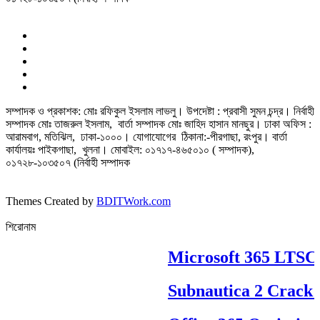
সম্পাদক ও প্রকাশক: মোঃ রফিকুল ইসলাম লাভলু। উপদেষ্টা : প্রবাসী সুমন চন্দ্র। নির্বাহী
সম্পাদক মোঃ তাজরুল‌‌ ইসলাম, বার্তা সম্পাদক মোঃ জাহিদ হাসান মানছুর। ঢাকা অফিস :
আরামবাগ, মতিঝিল, ঢাকা-১০০০। যোগাযোগের ঠিকানা:-পীরগাছা‌, রংপুর। বার্তা
কার্যালয়ঃ পাইকগাছা, খুলনা। মোবাইল: ০১৭১৭-৪৬৫০১০ ( সম্পাদক),
০১৭২৮-১০৩৫০৭ (নির্বাহী সম্পাদক
Themes Created by
BDITWork.com
শিরোনাম
Microsoft 365 LTSC Pr
Subnautica 2 Crack R