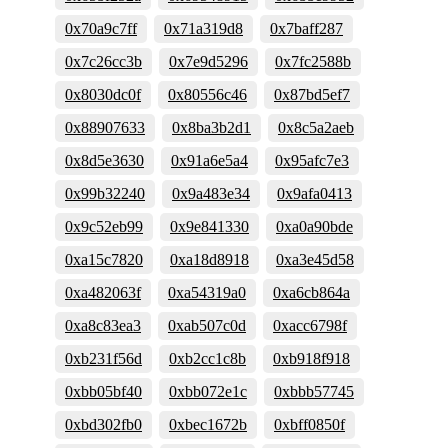
0x70a9c7ff
0x71a319d8
0x7baff287
0x7c26cc3b
0x7e9d5296
0x7fc2588b
0x8030dc0f
0x80556c46
0x87bd5ef7
0x88907633
0x8ba3b2d1
0x8c5a2aeb
0x8d5e3630
0x91a6e5a4
0x95afc7e3
0x99b32240
0x9a483e34
0x9afa0413
0x9c52eb99
0x9e841330
0xa0a90bde
0xa15c7820
0xa18d8918
0xa3e45d58
0xa482063f
0xa54319a0
0xa6cb864a
0xa8c83ea3
0xab507c0d
0xacc6798f
0xb231f56d
0xb2cc1c8b
0xb918f918
0xbb05bf40
0xbb072e1c
0xbbb57745
0xbd302fb0
0xbec1672b
0xbff0850f