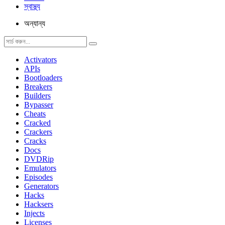
স্বাস্থ্য
অন্যান্য
Activators
APIs
Bootloaders
Breakers
Builders
Bypasser
Cheats
Cracked
Crackers
Cracks
Docs
DVDRip
Emulators
Episodes
Generators
Hacks
Hacksers
Injects
Licenses