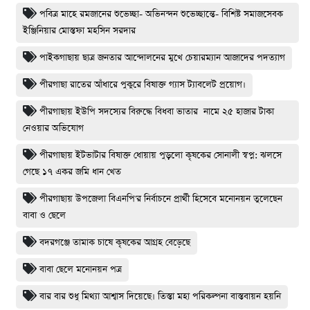
পবিত্র মাহে রমজানের শুভেচ্ছা- অভিনন্দন শুভেচ্ছান্তে- বিশিষ্ট সমাজসেবক
ইঞ্জিনিয়ার মোস্তফা মহসিন সরদার
পাইকগাছায় ছাত্র জনতার আন্দোলনের মুখে চেয়ারম্যান আজাদের পদত্যাগ
পীরগাছা রাতের আঁধারে পুকুরে বিষাক্ত গ্যাস ট্যাবলেট প্রয়োগ।
পীরগাছায় ইউপি সদস্যের বিরুদ্ধে বিধবা ভাতার নামে ২৫ হাজার টাকা
নেওয়ার অভিযোগ
পীরগাছায় ইটভাটার বিষাক্ত ধোয়ায় পুড়লো কৃষকের সোনালী স্বপ্ন: ঝলসে
গেছে ১৭ একর জমি ধান খেত
পীরগাছায় উপজেলা বিএনপি'র নির্বাচনে প্রার্থী হিসেবে মনোনয়ন তুলেছেন
বাবা ও ছেলে
বদরগঞ্জে তামাক চাষে কৃষকের আগ্রহ বেড়েছে
বাবা ছেলে মনোনয়ন পত্র
বার বার শুধু মিথ্যা আশ্বাস দিয়েছে। তিস্তা মহা পরিকল্পনা বাস্তবায়ন হয়নি