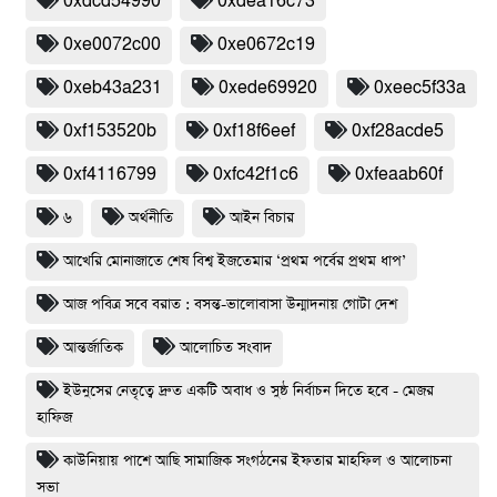
0xdcd54990
0xdea16c73
0xe0072c00
0xe0672c19
0xeb43a231
0xede69920
0xeec5f33a
0xf153520b
0xf18f6eef
0xf28acde5
0xf4116799
0xfc42f1c6
0xfeaab60f
৬
অর্থনীতি
আইন বিচার
আখেরি মোনাজাতে শেষ বিশ্ব ইজতেমার ‘প্রথম পর্বের প্রথম ধাপ’
আজ পবিত্র সবে বরাত : বসন্ত-ভালোবাসা উন্মাদনায় গোটা দেশ
আন্তর্জাতিক
আলোচিত সংবাদ
ইউনুসের নেতৃত্বে দ্রুত একটি অবাধ ও সুষ্ঠ নির্বাচন দিতে হবে - মেজর
হাফিজ
কাউনিয়ায় পাশে আছি সামাজিক সংগঠনের ইফতার মাহফিল ও আলোচনা
সভা