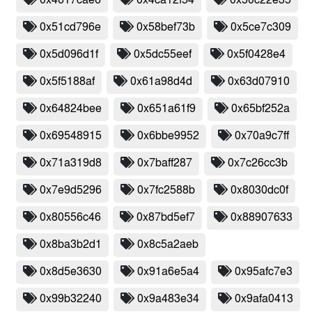
0x4617cae6
0x4ca12f54
0x50c22e35
0x51cd796e
0x58bef73b
0x5ce7c309
0x5d096d1f
0x5dc55eef
0x5f0428e4
0x5f5188af
0x61a98d4d
0x63d07910
0x64824bee
0x651a61f9
0x65bf252a
0x69548915
0x6bbe9952
0x70a9c7ff
0x71a319d8
0x7baff287
0x7c26cc3b
0x7e9d5296
0x7fc2588b
0x8030dc0f
0x80556c46
0x87bd5ef7
0x88907633
0x8ba3b2d1
0x8c5a2aeb
0x8d5e3630
0x91a6e5a4
0x95afc7e3
0x99b32240
0x9a483e34
0x9afa0413