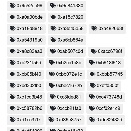
0x9c52eb99
0x9e841330
0xa0a90bde
0xa15c7820
0xa18d8918
0xa3e45d58
0xa482063f
0xa54319a0
0xa6cb864a
0xa8c83ea3
0xab507c0d
0xacc6798f
0xb231f56d
0xb2cc1c8b
0xb918f918
0xbb05bf40
0xbb072e1c
0xbbb57745
0xbd302fb0
0xbec1672b
0xbff0850f
0xc1cd3b48
0xc3fded81
0xc473748d
0xc58782b6
0xccb21fa0
0xcf02e1c9
0xd1cc37f7
0xd36e8757
0xdc82432d