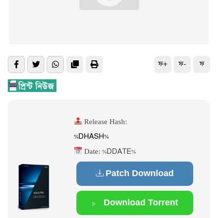
ফ+
ফ-
ফ
Release Hash:
%DHASH%
Date:
%DDATE%
Patch Download
Download Torrent