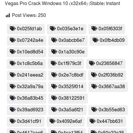
Vegas Pro Crack Windows 10 (x32x64) [Stable] Instant
Post Views:
250
0x025fd1ab
0x035e3e1e
0x05f6303f
0x07242a4e
0x0abcb6e7
0x0fb4db09
0x10ed8d54
0x1a30c90e
0x1c8c5b6a
0x1f979c3f
0x23656847
0x241eeea2
0x2e7c8bdf
0x2f036b92
0x32a9a79a
0x3525f014
0x3667aa38
0x36a83b45
0x38122591
0x39ad6923
0x3a5a6f21
0x3b55ed63
0x3d41cf91
0x4092e6af
0x447bb631