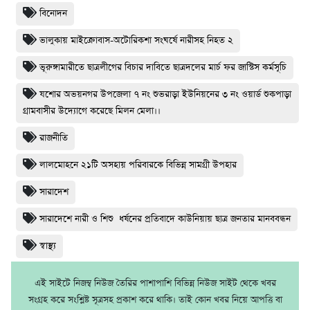
বিনোদন
ভালুকায় মাইক্রোবাস-অটোরিকশা সংঘর্ষে নারীসহ নিহত ২
ভূরুঙ্গামারীতে ছাত্রলীগের বিচার দাবিতে ছাত্রদলের মার্চ ফর জাস্টিস কর্মসূচি
যশোর অভয়নগর উপজেলা ৭ নং শুভরাড়া ইউনিয়নের ৩ নং ওয়ার্ড শুকপাড়া
গ্রামবাসীর উদ্যোগে করেছে মিলন মেলা।।
রাজনীতি
লালমোহনে ২১টি অসহায় পরিবারকে বিভিন্ন সামগ্রী উপহার
সারাদেশ
সারাদেশে নারী ও শিশু ধর্ষনের প্রতিবাদে কাউনিয়ায় ছাত্র জনতার মানববন্ধন
স্বাস্থ্য
এই সাইটে নিজম্ব নিউজ তৈরির পাশাপাশি বিভিন্ন নিউজ সাইট থেকে খবর
সংগ্রহ করে সংশ্লিষ্ট সূত্রসহ প্রকাশ করে থাকি। তাই কোন খবর নিয়ে আপত্তি বা