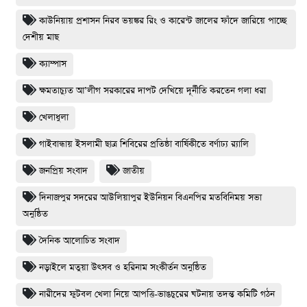
কাউনিয়ায় প্রশাসন নিরব ভয়ঙ্কর রিং ও কারেন্ট জালের ফাঁদে জারিয়ে পাচ্ছে
দেশীয় মাছ
ক্যাম্পাস
ক্ষমতাচ্যুত আ’লীগ সরকারের দাপট দেখিয়ে দূর্নীতি করতেন গলা ধরা
খেলাধুলা
গাইবান্ধায় ইসলামী ছাত্র শিবিরের প্রতিষ্ঠা বার্ষিকীতে বর্ণাঢ্য র‌্যালি
জনপ্রিয় সংবাদ
জাতীয়
দিনাজপুর সদরের আউলিয়াপুর ইউনিয়ন বিএনপির মতবিনিময় সভা
অনুষ্ঠিত
দৈনিক আলোচিত সংবাদ
নড়াইলে মতুয়া উৎসব ও হরিনাম সংকীর্তন অনুষ্ঠিত
নারীদের ফুটবল খেলা নিয়ে আপত্তি-ভাঙচুরের ঘটনায় তদন্ত কমিটি গঠন