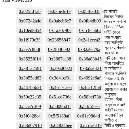
Post Views:
320
0x025fd1ab
0x035e3e1e
0x05f6303f
এই সাইটে
নিজম্ব নিউজ
0x07242a4e
0x0abcb6e7
0x0fb4db09
তৈরির পাশাপাশি
বিভিন্ন নিউজ
0x10ed8d54
0x1a30c90e
0x1c8c5b6a
সাইট থেকে
খবর সংগ্রহ
0x1f979c3f
0x23656847
0x241eeea2
করে সংশ্লিষ্ট
সূত্রসহ প্রকাশ
0x2e7c8bdf
0x2f036b92
0x32a9a79a
করে থাকি।
তাই কোন খবর
0x3525f014
0x3667aa38
0x36a83b45
নিয়ে আপত্তি
0x38122591
0x39ad6923
0x3a5a6f21
বা অভিযোগ
থাকলে সংশ্লিষ্ট
0x3b55ed63
0x3d41cf91
0x4092e6af
নিউজ সাইটের
কর্তৃপক্ষের সাথে
0x447bb631
0x4617cae6
0x4ca12f54
যোগাযোগ করার
অনুরোধ
0x50c22e35
0x51cd796e
0x58bef73b
রইলো।বিনা
অনুমতিতে এই
0x5ce7c309
0x5d096d1f
0x5dc55eef
সাইটের সংবাদ,
আলোকচিত্র
0x5f0428e4
0x5f5188af
0x61a98d4d
অডিও ও
0x63d07910
0x64824bee
0x651a61f9
ভিডিও ব্যবহার