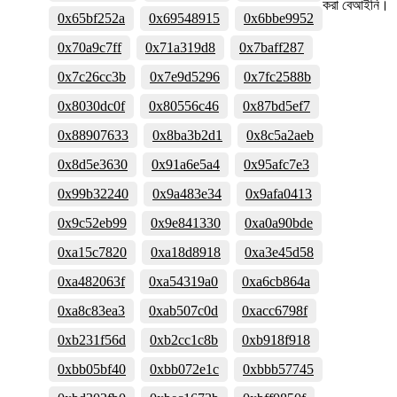
করা বেআইনি।
0x65bf252a
0x69548915
0x6bbe9952
0x70a9c7ff
0x71a319d8
0x7baff287
0x7c26cc3b
0x7e9d5296
0x7fc2588b
0x8030dc0f
0x80556c46
0x87bd5ef7
0x88907633
0x8ba3b2d1
0x8c5a2aeb
0x8d5e3630
0x91a6e5a4
0x95afc7e3
0x99b32240
0x9a483e34
0x9afa0413
0x9c52eb99
0x9e841330
0xa0a90bde
0xa15c7820
0xa18d8918
0xa3e45d58
0xa482063f
0xa54319a0
0xa6cb864a
0xa8c83ea3
0xab507c0d
0xacc6798f
0xb231f56d
0xb2cc1c8b
0xb918f918
0xbb05bf40
0xbb072e1c
0xbbb57745