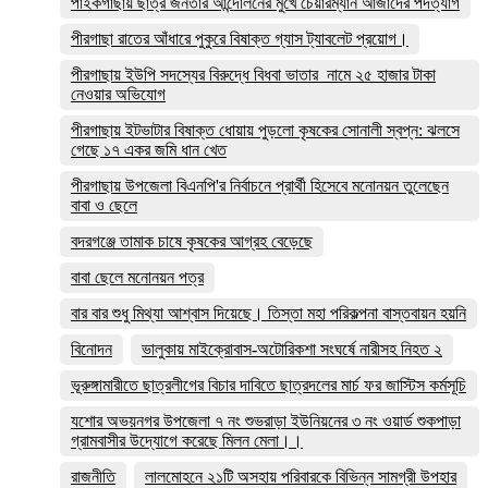
পাইকগাছায় ছাত্র জনতার আন্দোলনের মুখে চেয়ারম্যান আজাদের পদত্যাগ
পীরগাছা রাতের আঁধারে পুকুরে বিষাক্ত গ্যাস ট্যাবলেট প্রয়োগ।
পীরগাছায় ইউপি সদস্যের বিরুদ্ধে বিধবা ভাতার নামে ২৫ হাজার টাকা
নেওয়ার অভিযোগ
পীরগাছায় ইটভাটার বিষাক্ত ধোয়ায় পুড়লো কৃষকের সোনালী স্বপ্ন: ঝলসে
গেছে ১৭ একর জমি ধান খেত
পীরগাছায় উপজেলা বিএনপি'র নির্বাচনে প্রার্থী হিসেবে মনোনয়ন তুলেছেন
বাবা ও ছেলে
বদরগঞ্জে তামাক চাষে কৃষকের আগ্রহ বেড়েছে
বাবা ছেলে মনোনয়ন পত্র
বার বার শুধু মিথ্যা আশ্বাস দিয়েছে। তিস্তা মহা পরিকল্পনা বাস্তবায়ন হয়নি
বিনোদন
ভালুকায় মাইক্রোবাস-অটোরিকশা সংঘর্ষে নারীসহ নিহত ২
ভূরুঙ্গামারীতে ছাত্রলীগের বিচার দাবিতে ছাত্রদলের মার্চ ফর জাস্টিস কর্মসূচি
যশোর অভয়নগর উপজেলা ৭ নং শুভরাড়া ইউনিয়নের ৩ নং ওয়ার্ড শুকপাড়া
গ্রামবাসীর উদ্যোগে করেছে মিলন মেলা।।
রাজনীতি
লালমোহনে ২১টি অসহায় পরিবারকে বিভিন্ন সামগ্রী উপহার