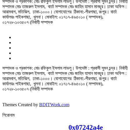
সম্পাদক ও প্রকাশক: মোঃ রফিকুল ইসলাম লাভলু। উপদেষ্টা : প্রবাসী সুমন চন্দ্র। নির্বাহী
সম্পাদক মোঃ তাজরুল‌‌ ইসলাম, বার্তা সম্পাদক মোঃ জাহিদ হাসান মানছুর। ঢাকা অফিস :
আরামবাগ, মতিঝিল, ঢাকা-১০০০। যোগাযোগের ঠিকানা:-পীরগাছা‌, রংপুর। বার্তা
কার্যালয়ঃ পাইকগাছা, খুলনা। মোবাইল: ০১৭১৭-৪৬৫০১০ ( সম্পাদক),
০১৭২৮-১০৩৫০৭ (নির্বাহী সম্পাদক
সম্পাদক ও প্রকাশক: মোঃ রফিকুল ইসলাম লাভলু। উপদেষ্টা : প্রবাসী সুমন চন্দ্র। নির্বাহী
সম্পাদক মোঃ তাজরুল‌‌ ইসলাম, বার্তা সম্পাদক মোঃ জাহিদ হাসান মানছুর। ঢাকা অফিস :
আরামবাগ, মতিঝিল, ঢাকা-১০০০। যোগাযোগের ঠিকানা:-পীরগাছা‌, রংপুর। বার্তা
কার্যালয়ঃ পাইকগাছা, খুলনা। মোবাইল: ০১৭১৭-৪৬৫০১০ ( সম্পাদক),
০১৭২৮-১০৩৫০৭ (নির্বাহী সম্পাদক
Themes Created by
BDITWork.com
শিরোনাম
0x07242a4e