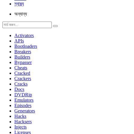
স্বাস্থ্য
অন্যান্য
Activators
APIs
Bootloaders
Breakers
Builders
Bypasser
Cheats
Cracked
Crackers
Cracks
Docs
DVDRip
Emulators
Episodes
Generators
Hacks
Hacksers
Injects
Licenses