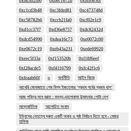
0xbd302fb0
0xbec1672b
0xbff0850f
0xc1cd3b48
0xc3fded81
0xc473748d
0xc58782b6
0xccb21fa0
0xcf02e1c9
0xd1cc37f7
0xd36e8757
0xdc82432d
0xdcd54990
0xdea16c73
0xe0072c00
0xe0672c19
0xeb43a231
0xede69920
0xeec5f33a
0xf153520b
0xf18f6eef
0xf28acde5
0xf4116799
0xfc42f1c6
0xfeaab60f
৬
অর্থনীতি
আইন বিচার
আখেরি মোনাজাতে শেষ বিশ্ব ইজতেমার ‘প্রথম পর্বের প্রথম ধাপ’
আজ পবিত্র সবে বরাত : বসন্ত-ভালোবাসা উন্মাদনায় গোটা দেশ
আন্তর্জাতিক
আলোচিত সংবাদ
ইউনুসের নেতৃত্বে দ্রুত একটি অবাধ ও সুষ্ঠ নির্বাচন দিতে হবে - মেজর
হাফিজ