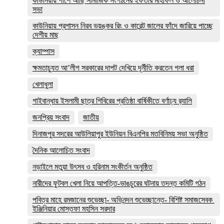
কাউনিয়ায় পাশে আছি সামাজিক সংগঠনের ইফতার মাহফিল ও আলোচনা
সভা
কাউনিয়ায় প্রশাসন নিরব ভয়ঙ্কর রিং ও কারেন্ট জালের ফাঁদে জারিয়ে পাচ্ছে
দেশীয় মাছ
ক্যাম্পাস
ক্ষমতাচ্যুত আ’লীগ সরকারের দাপট দেখিয়ে দূর্নীতি করতেন গলা ধরা
খেলাধুলা
গাইবান্ধায় ইসলামী ছাত্র শিবিরের প্রতিষ্ঠা বার্ষিকীতে বর্ণাঢ্য র‌্যালি
জনপ্রিয় সংবাদ
জাতীয়
দিনাজপুর সদরের আউলিয়াপুর ইউনিয়ন বিএনপির মতবিনিময় সভা অনুষ্ঠিত
দৈনিক আলোচিত সংবাদ
নড়াইলে মতুয়া উৎসব ও হরিনাম সংকীর্তন অনুষ্ঠিত
নারীদের ফুটবল খেলা নিয়ে আপত্তি-ভাঙচুরের ঘটনায় তদন্ত কমিটি গঠন
পবিত্র মাহে রমজানের শুভেচ্ছা- অভিনন্দন শুভেচ্ছান্তে- বিশিষ্ট সমাজসেবক
ইঞ্জিনিয়ার মোস্তফা মহসিন সরদার