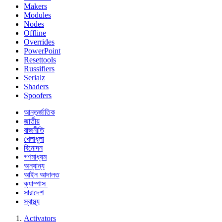
Makers
Modules
Nodes
Offline
Overrides
PowerPoint
Resettools
Russifiers
Serialz
Shaders
Spoofers
আন্তর্জাতিক
জাতীয়
রাজনীতি
খেলাধুলা
বিনোদন
গণমাধ্যম
অন্যান্য
আইন আদালত
ক্যাম্পাস
সারাদেশ
স্বাস্থ্য
Activators