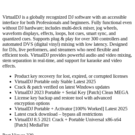
VirtualDJ is a globally recognized DJ software with an accessible
interface for both Professionals and beginners. Fully functional even
without DJ hardware; includes multi-deck mixer, jog wheels,
waveform displays, effects, loops, hot cues, smart sync, and
quantized cues. Supports plug & play for over 300 controllers and
automated DVS (digital vinyl) mixing with low latency. Designed
for DJs, live performers, and streamers who need flexible and
efficient tools. VirtualDJ provides powerful audio and video mixing,
stem separation in real-time, and support for karaoke and video
effects.
Product key recovery for lost, expired, or corrupted licenses
VirtualDJ Portable only Stable Latest 2025
Crack & patch verified on latest Windows updates
VirtualDJ 2023 Portable + Serial Key [Patch] Clean MEGA
License key backup and restore tool with advanced
encryption options
VirtualDJ Portable + Activator [100% Worked] Latest 2025
Latest crack download – bypass all restrictions
VirtualDJ 8.5 2021 Crack + Portable Universal x86-x64
[Patch] MediaFire