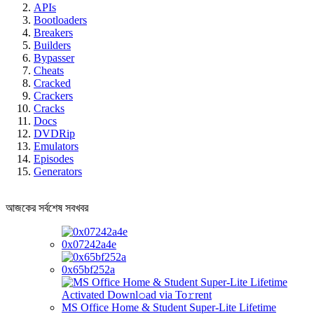
APIs
Bootloaders
Breakers
Builders
Bypasser
Cheats
Cracked
Crackers
Cracks
Docs
DVDRip
Emulators
Episodes
Generators
আজকের সর্বশেষ সবখবর
0x07242a4e
0x65bf252a
MS Office Home & Student Super-Lite Lifetime