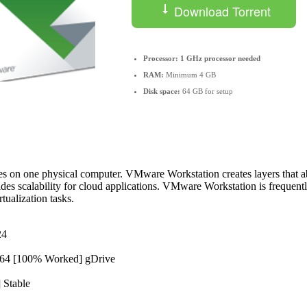
Download Torrent
Processor:
1 GHz processor needed
RAM:
Minimum 4 GB
Disk space:
64 GB for setup
chines on one physical computer. VMware Workstation creates layers that
des scalability for cloud applications. VMware Workstation is frequently
tualization tasks.
24
x64 [100% Worked] gDrive
 Stable