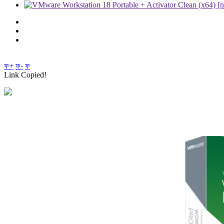
ফ+
ফ-
ফ
Link Copied!