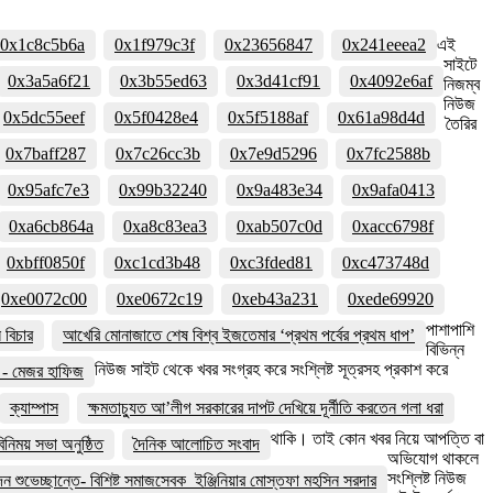
0x1c8c5b6a
0x1f979c3f
0x23656847
0x241eeea2
এই
সাইটে
0x3a5a6f21
0x3b55ed63
0x3d41cf91
0x4092e6af
নিজম্ব
নিউজ
0x5dc55eef
0x5f0428e4
0x5f5188af
0x61a98d4d
তৈরির
0x7baff287
0x7c26cc3b
0x7e9d5296
0x7fc2588b
0x95afc7e3
0x99b32240
0x9a483e34
0x9afa0413
0xa6cb864a
0xa8c83ea3
0xab507c0d
0xacc6798f
0xbff0850f
0xc1cd3b48
0xc3fded81
0xc473748d
0xe0072c00
0xe0672c19
0xeb43a231
0xede69920
পাশাপাশি
বিচার
আখেরি মোনাজাতে শেষ বিশ্ব ইজতেমার ‘প্রথম পর্বের প্রথম ধাপ’
বিভিন্ন
নিউজ সাইট থেকে খবর সংগ্রহ করে সংশ্লিষ্ট সূত্রসহ প্রকাশ করে
বে - মেজর হাফিজ
ক্যাম্পাস
ক্ষমতাচ্যুত আ’লীগ সরকারের দাপট দেখিয়ে দূর্নীতি করতেন গলা ধরা
থাকি। তাই কোন খবর নিয়ে আপত্তি বা
নিময় সভা অনুষ্ঠিত
দৈনিক আলোচিত সংবাদ
অভিযোগ থাকলে
সংশ্লিষ্ট নিউজ
দন শুভেচ্ছান্তে- বিশিষ্ট সমাজসেবক ইঞ্জিনিয়ার মোস্তফা মহসিন সরদার