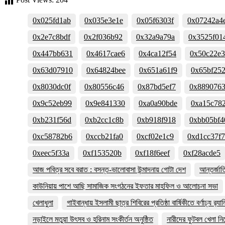
0x025fd1ab
0x035e3e1e
0x05f6303f
0x07242a4
0x2e7c8bdf
0x2f036b92
0x32a9a79a
0x3525f01
0x447bb631
0x4617cae6
0x4ca12f54
0x50c22e
0x63d07910
0x64824bee
0x651a61f9
0x65bf25
0x8030dc0f
0x80556c46
0x87bd5ef7
0x889076
0x9c52eb99
0x9e841330
0xa0a90bde
0xa15c78
0xb231f56d
0xb2cc1c8b
0xb918f918
0xbb05bf4
0xc58782b6
0xccb21fa0
0xcf02e1c9
0xd1cc37f7
0xeec5f33a
0xf153520b
0xf18f6eef
0xf28acde5
আজ পবিত্র সবে বরাত : বসন্ত-ভালোবাসা উন্মাদনায় গোটা দেশ
আন্তর্জা
কাউনিয়ায় পাশে আছি সামাজিক সংগঠনের ইফতার মাহফিল ও আলোচনা সভা
খেলাধুলা
গাইবান্ধায় ইসলামী ছাত্র শিবিরের প্রতিষ্ঠা বার্ষিকীতে বর্ণাঢ্য র‌্যাল
নড়াইলে মতুয়া উৎসব ও হরিনাম সংকীর্তন অনুষ্ঠিত
নারীদের ফুটবল খেলা ন