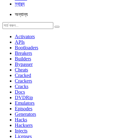
স্বাস্থ্য
অন্যান্য
Activators
APIs
Bootloaders
Breakers
Builders
Bypasser
Cheats
Cracked
Crackers
Cracks
Docs
DVDRip
Emulators
Episodes
Generators
Hacks
Hacksers
Injects
Licenses