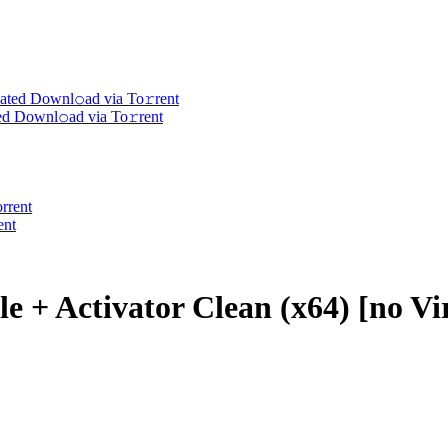
d Downl𝚘ad via To𝚛rent
ent
e + Activator Clean (x64) [no V