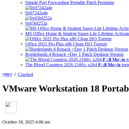
Simple Port Forwarding Portable Patch Premium
0x07242a4e
0x65bf252a
MS Office Home & Student Super-Lite Lifetime Activate
Office 2021 Pro Plus x86 Clean ISO Tоrrеnt
Borderlands 4 Repack +Day 1 Patch Desktop Version
The Blood Countess 2026 2160𝚙 x264 𝐅𝚞𝐥𝐥 𝐌𝐨𝚟𝐢𝐞 torr
প্রচ্ছদ
/
Cracked
VMware Workstation 18 Portabl
October 18, 2025 6:06 am