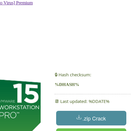
🔒 Hash checksum:
%DHASH%
📆 Last updated: %DDATE%
.zip Crack