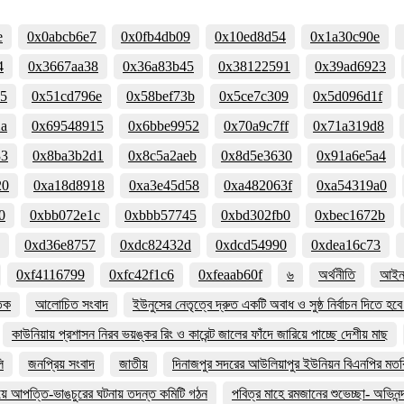
e
0x0abcb6e7
0x0fb4db09
0x10ed8d54
0x1a30c90e
4
0x3667aa38
0x36a83b45
0x38122591
0x39ad6923
35
0x51cd796e
0x58bef73b
0x5ce7c309
0x5d096d1f
2a
0x69548915
0x6bbe9952
0x70a9c7ff
0x71a319d8
33
0x8ba3b2d1
0x8c5a2aeb
0x8d5e3630
0x91a6e5a4
20
0xa18d8918
0xa3e45d58
0xa482063f
0xa54319a0
0
0xbb072e1c
0xbbb57745
0xbd302fb0
0xbec1672b
0xd36e8757
0xdc82432d
0xdcd54990
0xdea16c73
0xf4116799
0xfc42f1c6
0xfeaab60f
৬
অর্থনীতি
আইন 
তিক
আলোচিত সংবাদ
ইউনুসের নেতৃত্বে দ্রুত একটি অবাধ ও সুষ্ঠ নির্বাচন দিতে হ
কাউনিয়ায় প্রশাসন নিরব ভয়ঙ্কর রিং ও কারেন্ট জালের ফাঁদে জারিয়ে পাচ্ছে দেশীয় মাছ
ি
জনপ্রিয় সংবাদ
জাতীয়
দিনাজপুর সদরের আউলিয়াপুর ইউনিয়ন বিএনপির মতবি
িয়ে আপত্তি-ভাঙচুরের ঘটনায় তদন্ত কমিটি গঠন
পবিত্র মাহে রমজানের শুভেচ্ছা- অভিনন্