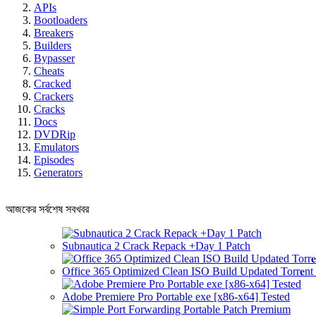
APIs
Bootloaders
Breakers
Builders
Bypasser
Cheats
Cracked
Crackers
Cracks
Docs
DVDRip
Emulators
Episodes
Generators
আজকের সর্বশেষ সবখবর
Subnautica 2 Crack Repack +Day 1 Patch
Office 365 Optimized Clean ISO Build Updated Torr𝐞n
Adobe Premiere Pro Portable exe [x86-x64] Tested