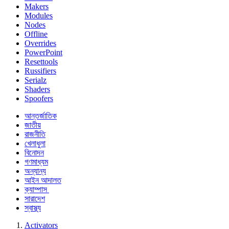
Makers
Modules
Nodes
Offline
Overrides
PowerPoint
Resettools
Russifiers
Serialz
Shaders
Spoofers
আন্তর্জাতিক
জাতীয়
রাজনীতি
খেলাধুলা
বিনোদন
গণমাধ্যম
অন্যান্য
আইন আদালত
ক্যাম্পাস
সারাদেশ
স্বাস্থ্য
Activators