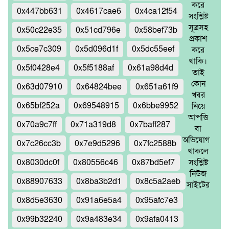
করে
0x447bb631
0x4617cae6
0x4ca12f54
সংশ্লিষ্ট
সূত্রসহ
0x50c22e35
0x51cd796e
0x58bef73b
প্রকাশ
0x5ce7c309
0x5d096d1f
0x5dc55eef
করে
থাকি।
0x5f0428e4
0x5f5188af
0x61a98d4d
তাই
কোন
0x63d07910
0x64824bee
0x651a61f9
খবর
0x65bf252a
0x69548915
0x6bbe9952
নিয়ে
আপত্তি
0x70a9c7ff
0x71a319d8
0x7baff287
বা
অভিযোগ
0x7c26cc3b
0x7e9d5296
0x7fc2588b
থাকলে
0x8030dc0f
0x80556c46
0x87bd5ef7
সংশ্লিষ্ট
নিউজ
0x88907633
0x8ba3b2d1
0x8c5a2aeb
সাইটের
0x8d5e3630
0x91a6e5a4
0x95afc7e3
0x99b32240
0x9a483e34
0x9afa0413