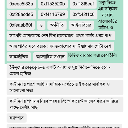
অনুমতিতে
0xeec5f33a
0xf153520b
0xf18f6eef
এই সাইটের
0xf28acde5
0xf4116799
0xfc42f1c6
সংবাদ,
আলোকচিত্র
0xfeaab60f
৬
অর্থনীতি
আইন বিচার
অডিও ও
আখেরি মোনাজাতে শেষ বিশ্ব ইজতেমার ‘প্রথম পর্বের প্রথম ধাপ’
আজ পবিত্র সবে বরাত : বসন্ত-ভালোবাসা উন্মাদনায় গোটা দেশ
ভিডিও ব্যবহার করা বেআইনি।
আন্তর্জাতিক
আলোচিত সংবাদ
ইউনুসের নেতৃত্বে দ্রুত একটি অবাধ ও সুষ্ঠ নির্বাচন দিতে হবে -
মেজর হাফিজ
কাউনিয়ায় পাশে আছি সামাজিক সংগঠনের ইফতার মাহফিল ও
আলোচনা সভা
কাউনিয়ায় প্রশাসন নিরব ভয়ঙ্কর রিং ও কারেন্ট জালের ফাঁদে জারিয়ে
পাচ্ছে দেশীয় মাছ
ক্যাম্পাস