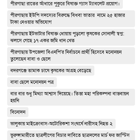
পীরগাছা রাতের আঁধারে পুকুরে বিষাক্ত গ্যাস ট্যাবলেট প্রয়োগ।
পীরগাছায় ইউপি সদস্যের বিরুদ্ধে বিধবা ভাতার নামে ২৫ হাজার
টাকা নেওয়ার অভিযোগ
পীরগাছায় ইটভাটার বিষাক্ত ধোয়ায় পুড়লো কৃষকের সোনালী স্বপ্ন:
ঝলসে গেছে ১৭ একর জমি ধান খেত
পীরগাছায় উপজেলা বিএনপি'র নির্বাচনে প্রার্থী হিসেবে মনোনয়ন
তুলেছেন বাবা ও ছেলে
বদরগঞ্জে তামাক চাষে কৃষকের আগ্রহ বেড়েছে
বাবা ছেলে মনোনয়ন পত্র
বার বার শুধু মিথ্যা আশ্বাস দিয়েছে। তিস্তা মহা পরিকল্পনা বাস্তবায়ন
হয়নি
বিনোদন
ভালুকায় মাইক্রোবাস-অটোরিকশা সংঘর্ষে নারীসহ নিহত ২
ভূরুঙ্গামারীতে ছাত্রলীগের বিচার দাবিতে ছাত্রদলের মার্চ ফর জাস্টিস