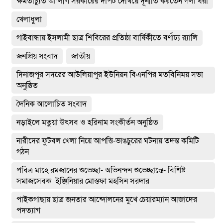
ক্ষমতাচ্যুত আ’লীগ সরকারের দাপট দেখিয়ে দূর্নীতি করতেন গলা ধরা
খেলাধুলা
গাইবান্ধায় ইসলামী ছাত্র শিবিরের প্রতিষ্ঠা বার্ষিকীতে বর্ণাঢ্য র‌্যালি
জনপ্রিয় সংবাদ
জাতীয়
দিনাজপুর সদরের আউলিয়াপুর ইউনিয়ন বিএনপির মতবিনিময় সভা
অনুষ্ঠিত
দৈনিক আলোচিত সংবাদ
নড়াইলে মতুয়া উৎসব ও হরিনাম সংকীর্তন অনুষ্ঠিত
নারীদের ফুটবল খেলা নিয়ে আপত্তি-ভাঙচুরের ঘটনায় তদন্ত কমিটি
গঠন
পবিত্র মাহে রমজানের শুভেচ্ছা- অভিনন্দন শুভেচ্ছান্তে- বিশিষ্ট
সমাজসেবক ইঞ্জিনিয়ার মোস্তফা মহসিন সরদার
পাইকগাছায় ছাত্র জনতার আন্দোলনের মুখে চেয়ারম্যান আজাদের
পদত্যাগ