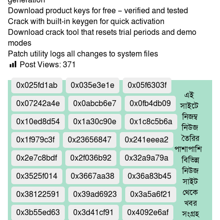
Download product keys for free – verified and tested
Crack with built-in keygen for quick activation
Download crack tool that resets trial periods and demo
modes
Patch utility logs all changes to system files
Post Views:
371
0x025fd1ab
0x035e3e1e
0x05f6303f
এই
0x07242a4e
0x0abcb6e7
0x0fb4db09
সাইটে
নিজম্ব
0x10ed8d54
0x1a30c90e
0x1c8c5b6a
নিউজ
তৈরির
0x1f979c3f
0x23656847
0x241eeea2
পাশাপাশি
0x2e7c8bdf
0x2f036b92
0x32a9a79a
বিভিন্ন
নিউজ
0x3525f014
0x3667aa38
0x36a83b45
সাইট
থেকে
0x38122591
0x39ad6923
0x3a5a6f21
খবর
0x3b55ed63
0x3d41cf91
0x4092e6af
সংগ্রহ