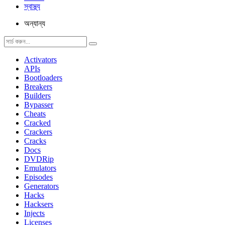
স্বাস্থ্য
অন্যান্য
Activators
APIs
Bootloaders
Breakers
Builders
Bypasser
Cheats
Cracked
Crackers
Cracks
Docs
DVDRip
Emulators
Episodes
Generators
Hacks
Hacksers
Injects
Licenses