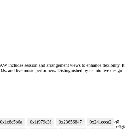
W includes session and arrangement views to enhance flexibility. It
DJs, and live music performers. Distinguished by its intuitive design
0x1c8c5b6a
0x1f979c3f
0x23656847
0x241eeea2
এই
সাইটে