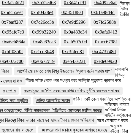
0x3a5a6f21
0x3b55ed63
0x3d41cf91
0x4092e6af
নিজম্ব
নিউজ
0x5dc55eef
0x5f0428e4
0x5f5188af
0x61a98d4d
তৈরির
0x7baff287
0x7c26cc3b
0x7e9d5296
0x7fc2588b
0x95afc7e3
0x99b32240
0x9a483e34
0x9afa0413
0xa6cb864a
0xa8c83ea3
0xab507c0d
0xacc6798f
0xbff0850f
0xc1cd3b48
0xc3fded81
0xc473748d
0xe0072c00
0xe0672c19
0xeb43a231
0xede69920
পাশাপাশি
বিচার
আখেরি মোনাজাতে শেষ বিশ্ব ইজতেমার ‘প্রথম পর্বের প্রথম ধাপ’
বিভিন্ন
নিউজ সাইট থেকে খবর সংগ্রহ করে সংশ্লিষ্ট সূত্রসহ প্রকাশ করে
বে - মেজর হাফিজ
ক্যাম্পাস
ক্ষমতাচ্যুত আ’লীগ সরকারের দাপট দেখিয়ে দূর্নীতি করতেন গলা ধরা
থাকি। তাই কোন খবর নিয়ে আপত্তি বা
নিময় সভা অনুষ্ঠিত
দৈনিক আলোচিত সংবাদ
অভিযোগ থাকলে
সংশ্লিষ্ট নিউজ
দন শুভেচ্ছান্তে- বিশিষ্ট সমাজসেবক ইঞ্জিনিয়ার মোস্তফা মহসিন সরদার
সাইটের কর্তৃপক্ষের
ের বিরুদ্ধে বিধবা ভাতার নামে ২৫ হাজার টাকা নেওয়ার অভিযোগ
সাথে যোগাযোগ করার
অনুরোধ
য়ন তুলেছেন বাবা ও ছেলে
বদরগঞ্জে তামাক চাষে কৃষকের আগ্রহ বেড়েছে
রইলো।বিনা