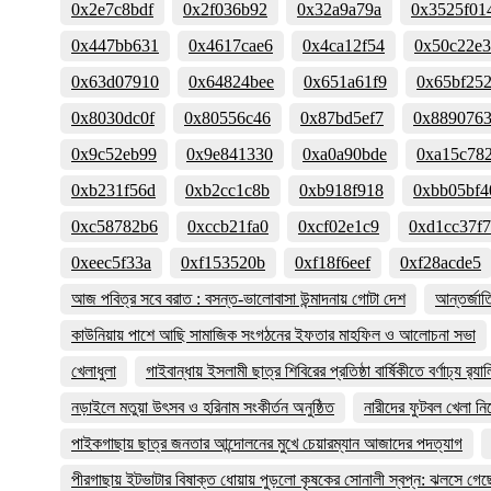
0x2e7c8bdf
0x2f036b92
0x32a9a79a
0x3525f01
0x447bb631
0x4617cae6
0x4ca12f54
0x50c22e
0x63d07910
0x64824bee
0x651a61f9
0x65bf25
0x8030dc0f
0x80556c46
0x87bd5ef7
0x889076
0x9c52eb99
0x9e841330
0xa0a90bde
0xa15c78
0xb231f56d
0xb2cc1c8b
0xb918f918
0xbb05bf4
0xc58782b6
0xccb21fa0
0xcf02e1c9
0xd1cc37f7
0xeec5f33a
0xf153520b
0xf18f6eef
0xf28acde5
আজ পবিত্র সবে বরাত : বসন্ত-ভালোবাসা উন্মাদনায় গোটা দেশ
আন্তর্জা
কাউনিয়ায় পাশে আছি সামাজিক সংগঠনের ইফতার মাহফিল ও আলোচনা সভা
খেলাধুলা
গাইবান্ধায় ইসলামী ছাত্র শিবিরের প্রতিষ্ঠা বার্ষিকীতে বর্ণাঢ্য র‌্যাল
নড়াইলে মতুয়া উৎসব ও হরিনাম সংকীর্তন অনুষ্ঠিত
নারীদের ফুটবল খেলা ন
পাইকগাছায় ছাত্র জনতার আন্দোলনের মুখে চেয়ারম্যান আজাদের পদত্যাগ
পীরগাছায় ইটভাটার বিষাক্ত ধোয়ায় পুড়লো কৃষকের সোনালী স্বপ্ন: ঝলসে গে