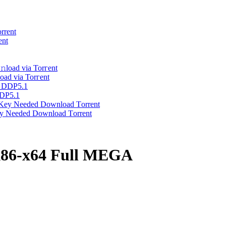
ent
oad via Torгent
DDP5.1
ey Needed Dоwnlоad Tоrrеnt
 x86-x64 Full MEGA