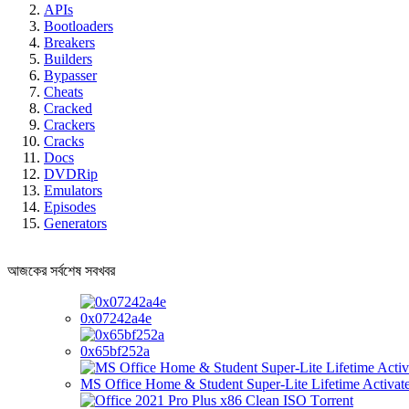
APIs
Bootloaders
Breakers
Builders
Bypasser
Cheats
Cracked
Crackers
Cracks
Docs
DVDRip
Emulators
Episodes
Generators
আজকের সর্বশেষ সবখবর
0x07242a4e
0x65bf252a
MS Office Home & Student Super-Lite Lifetime Activate