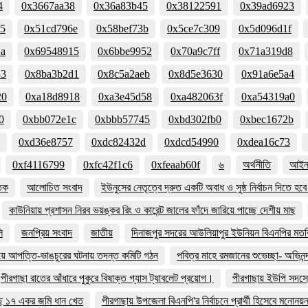
4
0x3667aa38
0x36a83b45
0x38122591
0x39ad6923
35
0x51cd796e
0x58bef73b
0x5ce7c309
0x5d096d1f
2a
0x69548915
0x6bbe9952
0x70a9c7ff
0x71a319d8
33
0x8ba3b2d1
0x8c5a2aeb
0x8d5e3630
0x91a6e5a4
20
0xa18d8918
0xa3e45d58
0xa482063f
0xa54319a0
0
0xbb072e1c
0xbbb57745
0xbd302fb0
0xbec1672b
0xd36e8757
0xdc82432d
0xdcd54990
0xdea16c73
0xf4116799
0xfc42f1c6
0xfeaab60f
৬
অর্থনীতি
আইন 
তিক
আলোচিত সংবাদ
ইউনুসের নেতৃত্বে দ্রুত একটি অবাধ ও সুষ্ঠ নির্বাচন দিতে হ
কাউনিয়ায় প্রশাসন নিরব ভয়ঙ্কর রিং ও কারেন্ট জালের ফাঁদে জারিয়ে পাচ্ছে দেশীয় মাছ
ি
জনপ্রিয় সংবাদ
জাতীয়
দিনাজপুর সদরের আউলিয়াপুর ইউনিয়ন বিএনপির মতবি
িয়ে আপত্তি-ভাঙচুরের ঘটনায় তদন্ত কমিটি গঠন
পবিত্র মাহে রমজানের শুভেচ্ছা- অভিনন্
পীরগাছা রাতের আঁধারে পুকুরে বিষাক্ত গ্যাস ট্যাবলেট প্রয়োগ।
পীরগাছায় ইউপি সদস্য
ছে ১৭ একর জমি ধান খেত
পীরগাছায় উপজেলা বিএনপি'র নির্বাচনে প্রার্থী হিসেবে মনোন