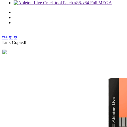
ফ+
ফ-
ফ
Link Copied!