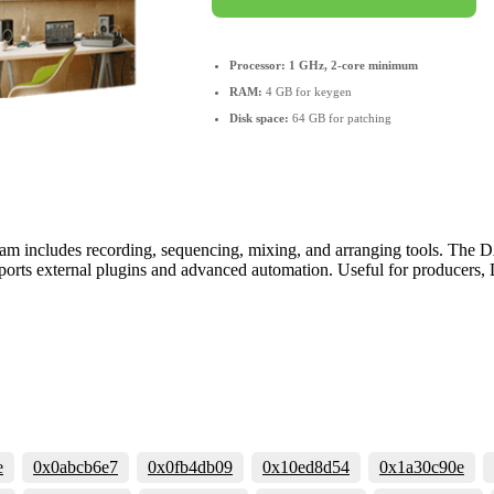
Processor:
1 GHz, 2-core minimum
RAM:
4 GB for keygen
Disk space:
64 GB for patching
m includes recording, sequencing, mixing, and arranging tools. The DA
upports external plugins and advanced automation. Useful for producers, 
e
0x0abcb6e7
0x0fb4db09
0x10ed8d54
0x1a30c90e