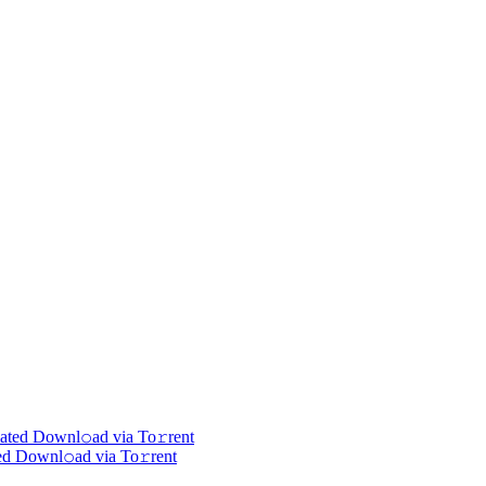
d Downl𝚘ad via To𝚛rent