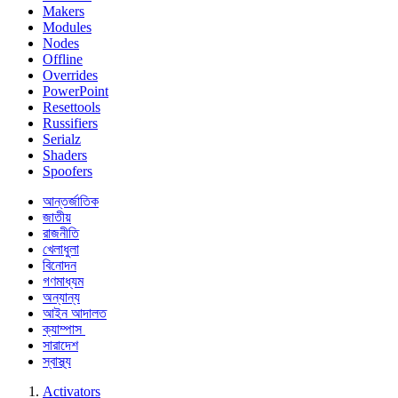
Makers
Modules
Nodes
Offline
Overrides
PowerPoint
Resettools
Russifiers
Serialz
Shaders
Spoofers
আন্তর্জাতিক
জাতীয়
রাজনীতি
খেলাধুলা
বিনোদন
গণমাধ্যম
অন্যান্য
আইন আদালত
ক্যাম্পাস
সারাদেশ
স্বাস্থ্য
Activators