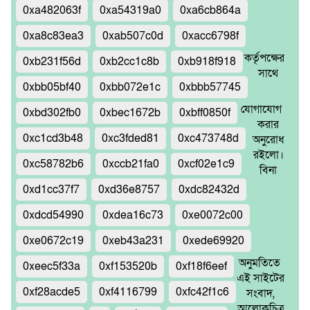
0xa482063f
0xa54319a0
0xa6cb864a
0xa8c83ea3
0xab507c0d
0xacc6798f
কর্তৃপক্ষের
0xb231f56d
0xb2cc1c8b
0xb918f918
সাথে
0xbb05bf40
0xbb072e1c
0xbbb57745
যোগাযোগ
0xbd302fb0
0xbec1672b
0xbff0850f
করার
0xc1cd3b48
0xc3fded81
0xc473748d
অনুরোধ
রইলো।
0xc58782b6
0xccb21fa0
0xcf02e1c9
বিনা
0xd1cc37f7
0xd36e8757
0xdc82432d
0xdcd54990
0xdea16c73
0xe0072c00
0xe0672c19
0xeb43a231
0xede69920
অনুমতিতে
0xeec5f33a
0xf153520b
0xf18f6eef
এই সাইটের
0xf28acde5
0xf4116799
0xfc42f1c6
সংবাদ,
আলোকচিত্র