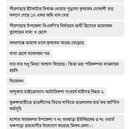
পীরগাছায় ইটভাটার বিষাক্ত ধোয়ায় পুড়লো কৃষকের সোনালী স্বপ্ন:
ঝলসে গেছে ১৭ একর জমি ধান খেত
পীরগাছায় উপজেলা বিএনপি'র নির্বাচনে প্রার্থী হিসেবে মনোনয়ন
তুলেছেন বাবা ও ছেলে
বদরগঞ্জে তামাক চাষে কৃষকের আগ্রহ বেড়েছে
বাবা ছেলে মনোনয়ন পত্র
বার বার শুধু মিথ্যা আশ্বাস দিয়েছে। তিস্তা মহা পরিকল্পনা বাস্তবায়ন
হয়নি
বিনোদন
ভালুকায় মাইক্রোবাস-অটোরিকশা সংঘর্ষে নারীসহ নিহত ২
ভূরুঙ্গামারীতে ছাত্রলীগের বিচার দাবিতে ছাত্রদলের মার্চ ফর জাস্টিস
কর্মসূচি
যশোর অভয়নগর উপজেলা ৭ নং শুভরাড়া ইউনিয়নের ৩ নং ওয়ার্ড
শুকপাড়া গ্রামবাসীর উদ্যোগে করেছে মিলন মেলা।।