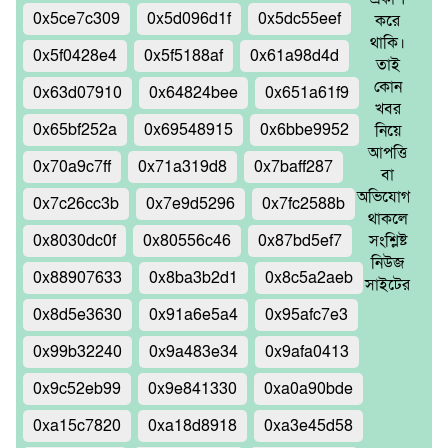
0x5ce7c309
0x5d096d1f
0x5dc55eef
করে
থাকি।
0x5f0428e4
0x5f5188af
0x61a98d4d
তাই
কোন
0x63d07910
0x64824bee
0x651a61f9
খবর
0x65bf252a
0x69548915
0x6bbe9952
নিয়ে
আপত্তি
0x70a9c7ff
0x71a319d8
0x7baff287
বা
অভিযোগ
0x7c26cc3b
0x7e9d5296
0x7fc2588b
থাকলে
0x8030dc0f
0x80556c46
0x87bd5ef7
সংশ্লিষ্ট
নিউজ
0x88907633
0x8ba3b2d1
0x8c5a2aeb
সাইটের
0x8d5e3630
0x91a6e5a4
0x95afc7e3
0x99b32240
0x9a483e34
0x9afa0413
0x9c52eb99
0x9e841330
0xa0a90bde
0xa15c7820
0xa18d8918
0xa3e45d58