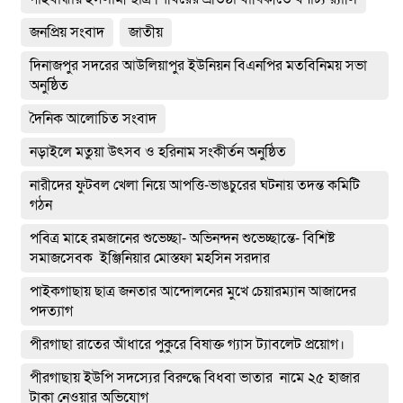
জনপ্রিয় সংবাদ
জাতীয়
দিনাজপুর সদরের আউলিয়াপুর ইউনিয়ন বিএনপির মতবিনিময় সভা
অনুষ্ঠিত
দৈনিক আলোচিত সংবাদ
নড়াইলে মতুয়া উৎসব ও হরিনাম সংকীর্তন অনুষ্ঠিত
নারীদের ফুটবল খেলা নিয়ে আপত্তি-ভাঙচুরের ঘটনায় তদন্ত কমিটি
গঠন
পবিত্র মাহে রমজানের শুভেচ্ছা- অভিনন্দন শুভেচ্ছান্তে- বিশিষ্ট
সমাজসেবক ইঞ্জিনিয়ার মোস্তফা মহসিন সরদার
পাইকগাছায় ছাত্র জনতার আন্দোলনের মুখে চেয়ারম্যান আজাদের
পদত্যাগ
পীরগাছা রাতের আঁধারে পুকুরে বিষাক্ত গ্যাস ট্যাবলেট প্রয়োগ।
পীরগাছায় ইউপি সদস্যের বিরুদ্ধে বিধবা ভাতার নামে ২৫ হাজার
টাকা নেওয়ার অভিযোগ