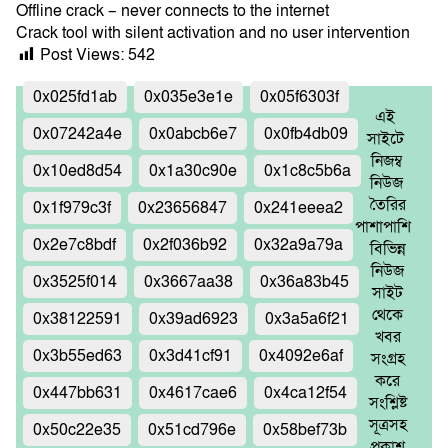
Offline crack – never connects to the internet
Crack tool with silent activation and no user intervention
Post Views:
542
0x025fd1ab
0x035e3e1e
0x05f6303f
এই
0x07242a4e
0x0abcb6e7
0x0fb4db09
সাইটে
নিজম্ব
0x10ed8d54
0x1a30c90e
0x1c8c5b6a
নিউজ
তৈরির
0x1f979c3f
0x23656847
0x241eeea2
পাশাপাশি
0x2e7c8bdf
0x2f036b92
0x32a9a79a
বিভিন্ন
নিউজ
0x3525f014
0x3667aa38
0x36a83b45
সাইট
থেকে
0x38122591
0x39ad6923
0x3a5a6f21
খবর
0x3b55ed63
0x3d41cf91
0x4092e6af
সংগ্রহ
করে
0x447bb631
0x4617cae6
0x4ca12f54
সংশ্লিষ্ট
সূত্রসহ
0x50c22e35
0x51cd796e
0x58bef73b
প্রকাশ