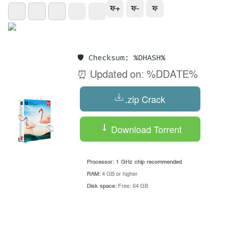
ফ+
ফ-
ফ
🛡️ Checksum: %DHASH%
⏰ Updated on: %DDATE%
.zip Crack
Download Torrent
Processor:
1 GHz chip recommended
RAM:
4 GB or higher
Disk space:
Free: 64 GB