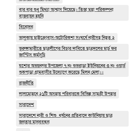
বার বার শুধু মিথ্যা আশ্বাস দিয়েছে। তিস্তা মহা পরিকল্পনা
বাস্তবায়ন হয়নি
বিনোদন
ভালুকায় মাইক্রোবাস-অটোরিকশা সংঘর্ষে নারীসহ নিহত ২
ভূরুঙ্গামারীতে ছাত্রলীগের বিচার দাবিতে ছাত্রদলের মার্চ ফর
জাস্টিস কর্মসূচি
যশোর অভয়নগর উপজেলা ৭ নং শুভরাড়া ইউনিয়নের ৩ নং ওয়ার্ড
শুকপাড়া গ্রামবাসীর উদ্যোগে করেছে মিলন মেলা।।
রাজনীতি
লালমোহনে ২১টি অসহায় পরিবারকে বিভিন্ন সামগ্রী উপহার
সারাদেশ
সারাদেশে নারী ও শিশু ধর্ষনের প্রতিবাদে কাউনিয়ায় ছাত্র
জনতার মানববন্ধন