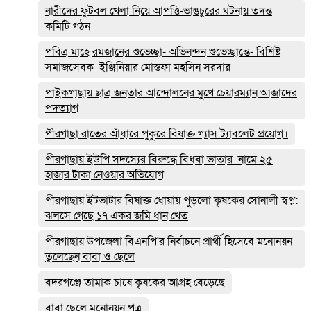
নারীদের ফুটবল খেলা নিয়ে আপত্তি-ভাঙচুরের ঘটনায় তদন্ত
কমিটি গঠন
পবিত্র মাহে রমজানের শুভেচ্ছা- অভিনন্দন শুভেচ্ছান্তে- বিশিষ্ট
সমাজসেবক ইঞ্জিনিয়ার মোস্তফা মহসিন সরদার
পাইকগাছায় ছাত্র জনতার আন্দোলনের মুখে চেয়ারম্যান আজাদের
পদত্যাগ
পীরগাছা রাতের আঁধারে পুকুরে বিষাক্ত গ্যাস ট্যাবলেট প্রয়োগ।
পীরগাছায় ইউপি সদস্যের বিরুদ্ধে বিধবা ভাতার নামে ২৫
হাজার টাকা নেওয়ার অভিযোগ
পীরগাছায় ইটভাটার বিষাক্ত ধোয়ায় পুড়লো কৃষকের সোনালী স্বপ্ন:
ঝলসে গেছে ১৭ একর জমি ধান খেত
পীরগাছায় উপজেলা বিএনপি'র নির্বাচনে প্রার্থী হিসেবে মনোনয়ন
তুলেছেন বাবা ও ছেলে
বদরগঞ্জে তামাক চাষে কৃষকের আগ্রহ বেড়েছে
বাবা ছেলে মনোনয়ন পত্র