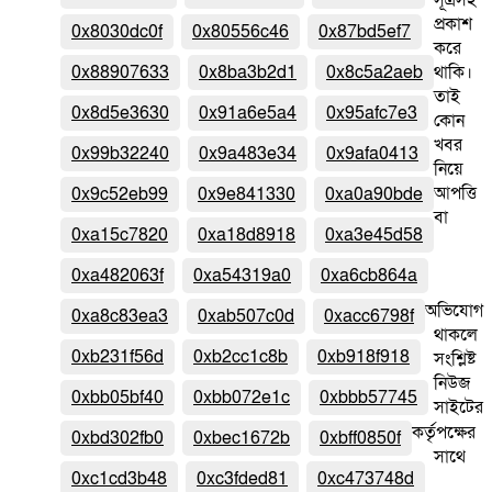
সূত্রসহ
প্রকাশ
0x8030dc0f
0x80556c46
0x87bd5ef7
করে
0x88907633
0x8ba3b2d1
0x8c5a2aeb
থাকি।
তাই
0x8d5e3630
0x91a6e5a4
0x95afc7e3
কোন
খবর
0x99b32240
0x9a483e34
0x9afa0413
নিয়ে
আপত্তি
0x9c52eb99
0x9e841330
0xa0a90bde
বা
0xa15c7820
0xa18d8918
0xa3e45d58
0xa482063f
0xa54319a0
0xa6cb864a
অভিযোগ
0xa8c83ea3
0xab507c0d
0xacc6798f
থাকলে
0xb231f56d
0xb2cc1c8b
0xb918f918
সংশ্লিষ্ট
নিউজ
0xbb05bf40
0xbb072e1c
0xbbb57745
সাইটের
কর্তৃপক্ষের
0xbd302fb0
0xbec1672b
0xbff0850f
সাথে
0xc1cd3b48
0xc3fded81
0xc473748d