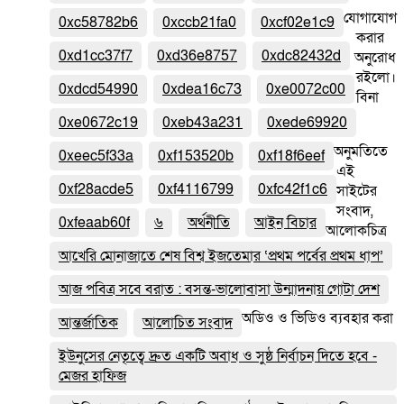
যোগাযোগ
0xc58782b6
0xccb21fa0
0xcf02e1c9
করার
0xd1cc37f7
0xd36e8757
0xdc82432d
অনুরোধ
রইলো।
0xdcd54990
0xdea16c73
0xe0072c00
বিনা
0xe0672c19
0xeb43a231
0xede69920
অনুমতিতে
0xeec5f33a
0xf153520b
0xf18f6eef
এই
0xf28acde5
0xf4116799
0xfc42f1c6
সাইটের
সংবাদ,
0xfeaab60f
৬
অর্থনীতি
আইন বিচার
আলোকচিত্র
আখেরি মোনাজাতে শেষ বিশ্ব ইজতেমার ‘প্রথম পর্বের প্রথম ধাপ’
আজ পবিত্র সবে বরাত : বসন্ত-ভালোবাসা উন্মাদনায় গোটা দেশ
অডিও ও ভিডিও ব্যবহার করা
আন্তর্জাতিক
আলোচিত সংবাদ
ইউনুসের নেতৃত্বে দ্রুত একটি অবাধ ও সুষ্ঠ নির্বাচন দিতে হবে -
মেজর হাফিজ