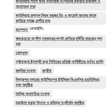
কাউনিয়ায় পাশে আছি সামাজিক সংগঠনের ইফতার মাহফিল ও
আলোচনা সভা
কাউনিয়ায় প্রশাসন নিরব ভয়ঙ্কর রিং ও কারেন্ট জালের ফাঁদে
জারিয়ে পাচ্ছে দেশীয় মাছ
বেআইনি।
ক্যাম্পাস
ক্ষমতাচ্যুত আ’লীগ সরকারের দাপট দেখিয়ে দূর্নীতি করতেন গলা
ধরা
খেলাধুলা
গাইবান্ধায় ইসলামী ছাত্র শিবিরের প্রতিষ্ঠা বার্ষিকীতে বর্ণাঢ্য র‌্যালি
জনপ্রিয় সংবাদ
জাতীয়
দিনাজপুর সদরের আউলিয়াপুর ইউনিয়ন বিএনপির মতবিনিময়
সভা অনুষ্ঠিত
দৈনিক আলোচিত সংবাদ
নড়াইলে মতুয়া উৎসব ও হরিনাম সংকীর্তন অনুষ্ঠিত