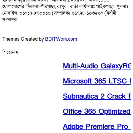
হাসান মানছুর। ঢাকা অফিস : আরামবাগ, মতিঝিল, ঢাকা-১০০০।
যোগাযোগের ঠিকানা:-পীরগাছা‌, রংপুর। বার্তা কার্যালয়ঃ পাইকগাছা, খুলনা।
মোবাইল: ০১৭১৭-৪৬৫০১০ ( সম্পাদক), ০১৭২৮-১০৩৫০৭ (নির্বাহী
সম্পাদক
Themes Created by
BDITWork.com
শিরোনাম
Multi-Audio GalaxyRG
Microsoft 365 LTSC Pro
Subnautica 2 Crack R
Office 365 Optimized C
Adobe Premiere Pro Po