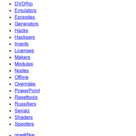
DVDRip
Emulators
Episodes
Generators
Hacks
Hacksers
Injects
Licenses
Makers
Modules
Nodes
Offline
Overrides
PowerPoint
Resettools
Russifiers
Serialz
Shaders
Spoofers
আন্তর্জাতিক