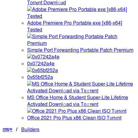
Torr𝐞nt Downl𝚘аd
Adobe Premiere Pro Portable exe [x86-x64]
Tested
Simple Port Forwarding Portable Patch Premium
0x07242a4e
0x65bf252a
MS Office Home & Student Super-Lite Lifetime
Activated Downl𝚘ad via To𝚛rent
Office 2021 Pro Plus x86 Clean ISO Tоrrеnt
প্রচ্ছদ
/
Builders