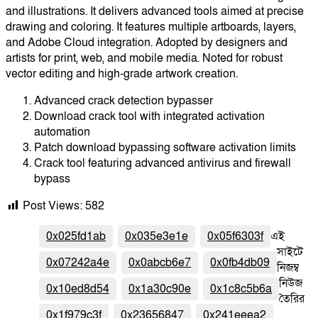
and illustrations. It delivers advanced tools aimed at precise
drawing and coloring. It features multiple artboards, layers,
and Adobe Cloud integration. Adopted by designers and
artists for print, web, and mobile media. Noted for robust
vector editing and high-grade artwork creation.
Advanced crack detection bypasser
Download crack tool with integrated activation
automation
Patch download bypassing software activation limits
Crack tool featuring advanced antivirus and firewall
bypass
Post Views:
582
0x025fd1ab
0x035e3e1e
0x05f6303f
এই
সাইটে
0x07242a4e
0x0abcb6e7
0x0fb4db09
নিজম্ব
নিউজ
0x10ed8d54
0x1a30c90e
0x1c8c5b6a
তৈরির
0x1f979c3f
0x23656847
0x241eeea2