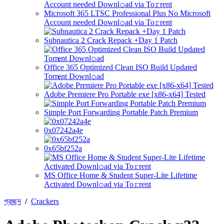
Microsoft 365 LTSC Professional Plus No Microsoft
Account needed Downl𝚘ad via To𝚛rent
Subnautica 2 Crack Repack +Day 1 Patch
Office 365 Optimized Clean ISO Build Updated
Torr𝐞nt Downl𝚘аd
Adobe Premiere Pro Portable exe [x86-x64] Tested
Simple Port Forwarding Portable Patch Premium
0x07242a4e
0x65bf252a
MS Office Home & Student Super-Lite Lifetime
Activated Downl𝚘ad via To𝚛rent
প্রচ্ছদ
/
Crackers