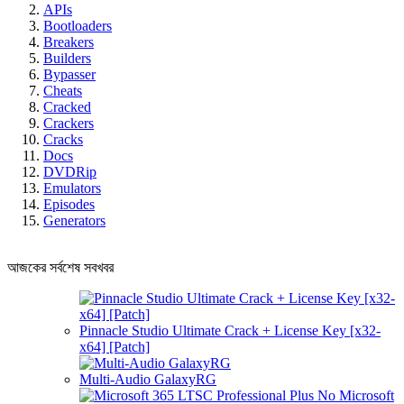
APIs
Bootloaders
Breakers
Builders
Bypasser
Cheats
Cracked
Crackers
Cracks
Docs
DVDRip
Emulators
Episodes
Generators
আজকের সর্বশেষ সবখবর
Pinnacle Studio Ultimate Crack + License Key [x32-
x64] [Patch]
Multi-Audio GalaxyRG