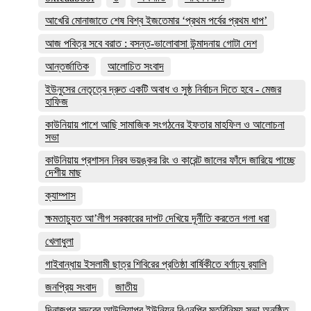
আখেরি মোনাজাতে শেষ বিশ্ব ইজতেমার ‘প্রথম পর্বের প্রথম ধাপ’
আজ পবিত্র সবে বরাত : বসন্ত-ভালোবাসা উন্মাদনায় গোটা দেশ
আন্তর্জাতিক
আলোচিত সংবাদ
ইউনুসের নেতৃত্বে দ্রুত একটি অবাধ ও সুষ্ঠ নির্বাচন দিতে হবে - মেজর
হাফিজ
কাউনিয়ায় পাশে আছি সামাজিক সংগঠনের ইফতার মাহফিল ও আলোচনা
সভা
কাউনিয়ায় প্রশাসন নিরব ভয়ঙ্কর রিং ও কারেন্ট জালের ফাঁদে জারিয়ে পাচ্ছে
দেশীয় মাছ
ক্যাম্পাস
ক্ষমতাচ্যুত আ’লীগ সরকারের দাপট দেখিয়ে দূর্নীতি করতেন গলা ধরা
খেলাধুলা
গাইবান্ধায় ইসলামী ছাত্র শিবিরের প্রতিষ্ঠা বার্ষিকীতে বর্ণাঢ্য র‌্যালি
জনপ্রিয় সংবাদ
জাতীয়
দিনাজপুর সদরের আউলিয়াপুর ইউনিয়ন বিএনপির মতবিনিময় সভা অনুষ্ঠিত