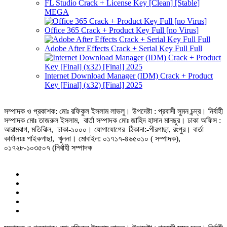
FL Studio Crack + License Key [Clean] [Stable]
MEGA
Office 365 Crack + Product Key Full [no Virus]
Adobe After Effects Crack + Serial Key Full Full
Internet Download Manager (IDM) Crack + Product
Key [Final] (x32) [Final] 2025
সম্পাদক ও প্রকাশক: মোঃ রফিকুল ইসলাম লাভলু। উপদেষ্টা : প্রবাসী সুমন চন্দ্র। নির্বাহী
সম্পাদক মোঃ তাজরুল‌‌ ইসলাম, বার্তা সম্পাদক মোঃ জাহিদ হাসান মানছুর। ঢাকা অফিস :
আরামবাগ, মতিঝিল, ঢাকা-১০০০। যোগাযোগের ঠিকানা:-পীরগাছা‌, রংপুর। বার্তা
কার্যালয়ঃ পাইকগাছা, খুলনা। মোবাইল: ০১৭১৭-৪৬৫০১০ ( সম্পাদক),
০১৭২৮-১০৩৫০৭ (নির্বাহী সম্পাদক