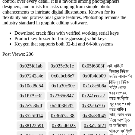
control over every detail. It is a favorite among photographers,
designers, and artists for tasks ranging from simple photo
enhancements to intricate digital illustrations. Known for its
flexibility and professional-grade features, Photoshop remains the
industry standard in graphic editing software.
Download crack files with verified working serial keys
Product key fuzzer for brute-guessing valid keys
Keygen that supports both 32-bit and 64-bit systems
Post Views:
206
0x025fd1ab
0x035e3e1e
0x05f6303f
এই সাইটে
নিজম্ব নিউজ
0x07242a4e
0x0abcb6e7
0x0fb4db09
তৈরির পাশাপাশি
বিভিন্ন নিউজ
0x10ed8d54
0x1a30c90e
0x1c8c5b6a
সাইট থেকে
খবর সংগ্রহ
0x1f979c3f
0x23656847
0x241eeea2
করে সংশ্লিষ্ট
সূত্রসহ প্রকাশ
0x2e7c8bdf
0x2f036b92
0x32a9a79a
করে থাকি।
তাই কোন খবর
0x3525f014
0x3667aa38
0x36a83b45
নিয়ে আপত্তি
0x38122591
0x39ad6923
0x3a5a6f21
বা অভিযোগ
থাকলে সংশ্লিষ্ট