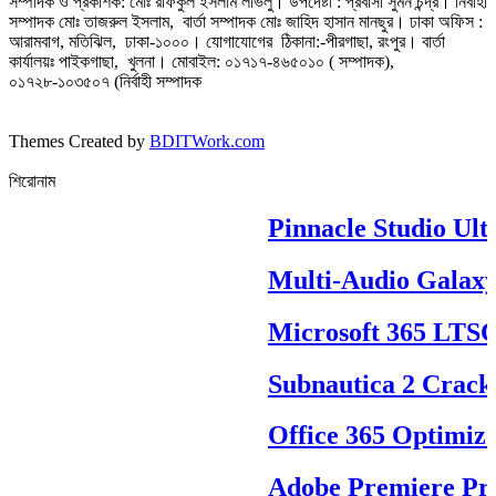
সম্পাদক ও প্রকাশক: মোঃ রফিকুল ইসলাম লাভলু। উপদেষ্টা : প্রবাসী সুমন চন্দ্র। নির্বাহী
সম্পাদক মোঃ তাজরুল‌‌ ইসলাম, বার্তা সম্পাদক মোঃ জাহিদ হাসান মানছুর। ঢাকা অফিস :
আরামবাগ, মতিঝিল, ঢাকা-১০০০। যোগাযোগের ঠিকানা:-পীরগাছা‌, রংপুর। বার্তা
কার্যালয়ঃ পাইকগাছা, খুলনা। মোবাইল: ০১৭১৭-৪৬৫০১০ ( সম্পাদক),
০১৭২৮-১০৩৫০৭ (নির্বাহী সম্পাদক
Themes Created by
BDITWork.com
শিরোনাম
Pinnacle Studio Ulti
Multi-Audio Galaxy
Microsoft 365 LTSC P
Subnautica 2 Crack 
Office 365 Optimized
Adobe Premiere Pro P