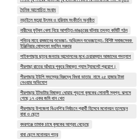
দৈনিক আলোচিত সংবাদ
নড়াইলে মতুয়া উৎসব ও হরিনাম সংকীর্তন অনুষ্ঠিত
নারীদের ফুটবল খেলা নিয়ে আপত্তি-ভাঙচুরের ঘটনায় তদন্ত কমিটি গঠন
পবিত্র মাহে রমজানের শুভেচ্ছা- অভিনন্দন শুভেচ্ছান্তে- বিশিষ্ট সমাজসেবক
ইঞ্জিনিয়ার মোস্তফা মহসিন সরদার
পাইকগাছায় ছাত্র জনতার আন্দোলনের মুখে চেয়ারম্যান আজাদের পদত্যাগ
পীরগাছা রাতের আঁধারে পুকুরে বিষাক্ত গ্যাস ট্যাবলেট প্রয়োগ।
পীরগাছায় ইউপি সদস্যের বিরুদ্ধে বিধবা ভাতার নামে ২৫ হাজার টাকা
নেওয়ার অভিযোগ
পীরগাছায় ইটভাটার বিষাক্ত ধোয়ায় পুড়লো কৃষকের সোনালী স্বপ্ন: ঝলসে
গেছে ১৭ একর জমি ধান খেত
পীরগাছায় উপজেলা বিএনপি'র নির্বাচনে প্রার্থী হিসেবে মনোনয়ন তুলেছেন
বাবা ও ছেলে
বদরগঞ্জে তামাক চাষে কৃষকের আগ্রহ বেড়েছে
বাবা ছেলে মনোনয়ন পত্র