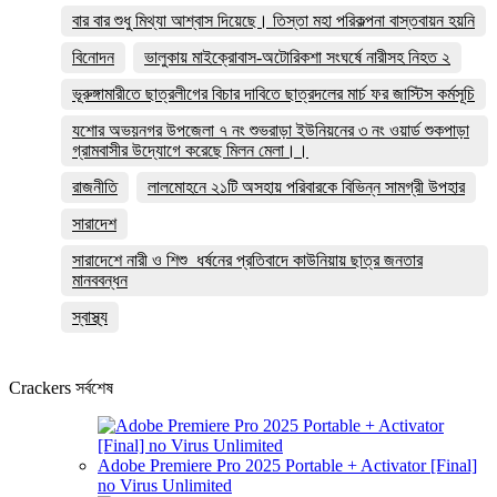
বার বার শুধু মিথ্যা আশ্বাস দিয়েছে। তিস্তা মহা পরিকল্পনা বাস্তবায়ন হয়নি
বিনোদন
ভালুকায় মাইক্রোবাস-অটোরিকশা সংঘর্ষে নারীসহ নিহত ২
ভূরুঙ্গামারীতে ছাত্রলীগের বিচার দাবিতে ছাত্রদলের মার্চ ফর জাস্টিস কর্মসূচি
যশোর অভয়নগর উপজেলা ৭ নং শুভরাড়া ইউনিয়নের ৩ নং ওয়ার্ড শুকপাড়া
গ্রামবাসীর উদ্যোগে করেছে মিলন মেলা।।
রাজনীতি
লালমোহনে ২১টি অসহায় পরিবারকে বিভিন্ন সামগ্রী উপহার
সারাদেশ
সারাদেশে নারী ও শিশু ধর্ষনের প্রতিবাদে কাউনিয়ায় ছাত্র জনতার
মানববন্ধন
স্বাস্থ্য
Crackers সর্বশেষ
Adobe Premiere Pro 2025 Portable + Activator [Final]
no Virus Unlimited