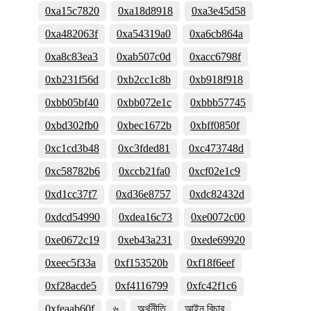
0xa15c7820
0xa18d8918
0xa3e45d58
0xa482063f
0xa54319a0
0xa6cb864a
0xa8c83ea3
0xab507c0d
0xacc6798f
0xb231f56d
0xb2cc1c8b
0xb918f918
0xbb05bf40
0xbb072e1c
0xbbb57745
0xbd302fb0
0xbec1672b
0xbff0850f
0xc1cd3b48
0xc3fded81
0xc473748d
0xc58782b6
0xccb21fa0
0xcf02e1c9
0xd1cc37f7
0xd36e8757
0xdc82432d
0xdcd54990
0xdea16c73
0xe0072c00
0xe0672c19
0xeb43a231
0xede69920
0xeec5f33a
0xf153520b
0xf18f6eef
0xf28acde5
0xf4116799
0xfc42f1c6
0xfeaab60f
৬
অর্থনীতি
আইন বিচার