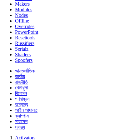
Makers
Modules
Nodes
Offline
Overrides
PowerPoint
Resettools
Russifiers
Serialz
Shaders
Spoofers
আন্তর্জাতিক
জাতীয়
রাজনীতি
খেলাধুলা
বিনোদন
গণমাধ্যম
অন্যান্য
আইন আদালত
ক্যাম্পাস
সারাদেশ
স্বাস্থ্য
Activators