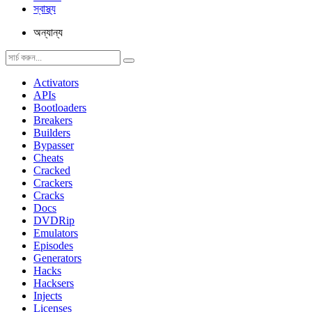
স্বাস্থ্য
অন্যান্য
Activators
APIs
Bootloaders
Breakers
Builders
Bypasser
Cheats
Cracked
Crackers
Cracks
Docs
DVDRip
Emulators
Episodes
Generators
Hacks
Hacksers
Injects
Licenses