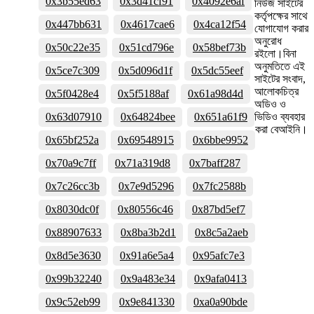
0x3b55ed63
0x3d41cf91
0x4092e6af
নিউজ সাইটের
কর্তৃপক্ষের সাথে
0x447bb631
0x4617cae6
0x4ca12f54
যোগাযোগ করার
অনুরোধ
0x50c22e35
0x51cd796e
0x58bef73b
রইলো।বিনা
অনুমতিতে এই
0x5ce7c309
0x5d096d1f
0x5dc55eef
সাইটের সংবাদ,
আলোকচিত্র
0x5f0428e4
0x5f5188af
0x61a98d4d
অডিও ও
0x63d07910
0x64824bee
0x651a61f9
ভিডিও ব্যবহার
করা বেআইনি।
0x65bf252a
0x69548915
0x6bbe9952
0x70a9c7ff
0x71a319d8
0x7baff287
0x7c26cc3b
0x7e9d5296
0x7fc2588b
0x8030dc0f
0x80556c46
0x87bd5ef7
0x88907633
0x8ba3b2d1
0x8c5a2aeb
0x8d5e3630
0x91a6e5a4
0x95afc7e3
0x99b32240
0x9a483e34
0x9afa0413
0x9c52eb99
0x9e841330
0xa0a90bde