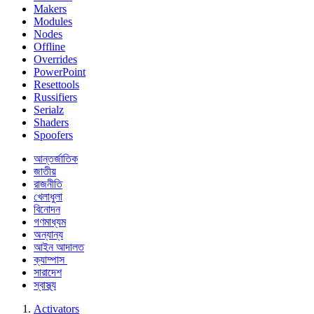
Makers
Modules
Nodes
Offline
Overrides
PowerPoint
Resettools
Russifiers
Serialz
Shaders
Spoofers
আন্তর্জাতিক
জাতীয়
রাজনীতি
খেলাধুলা
বিনোদন
গণমাধ্যম
অন্যান্য
আইন আদালত
ক্যাম্পাস
সারাদেশ
স্বাস্থ্য
Activators