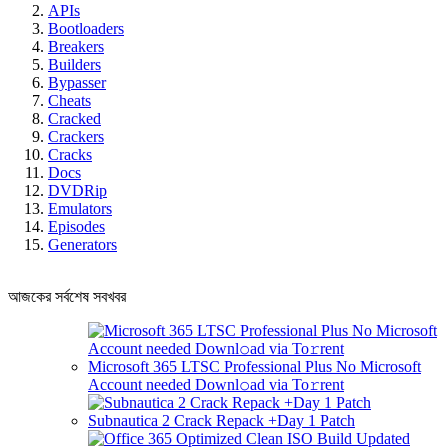
APIs
Bootloaders
Breakers
Builders
Bypasser
Cheats
Cracked
Crackers
Cracks
Docs
DVDRip
Emulators
Episodes
Generators
আজকের সর্বশেষ সবখবর
Microsoft 365 LTSC Professional Plus No Microsoft
Account needed Downl𝚘ad via To𝚛rent
Subnautica 2 Crack Repack +Day 1 Patch