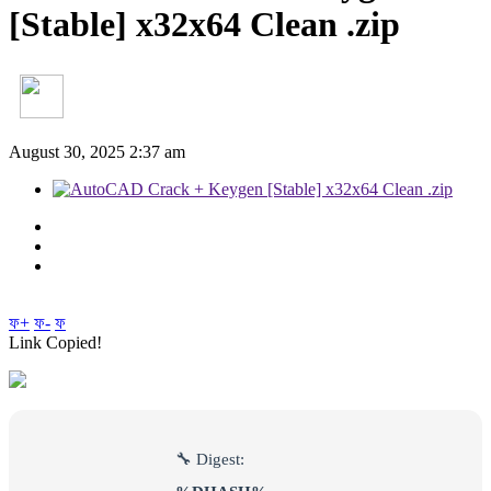
[Stable] x32x64 Clean .zip
August 30, 2025 2:37 am
ফ+
ফ-
ফ
Link Copied!
🔧 Digest: