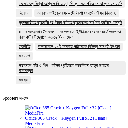
বার বার শুধু মিথ্যা আশ্বাস দিয়েছে। তিস্তা মহা পরিকল্পনা বাস্তবায়ন হয়নি
বিনোদন
ভালুকায় মাইক্রোবাস-অটোরিকশা সংঘর্ষে নারীসহ নিহত ২
ভূরুঙ্গামারীতে ছাত্রলীগের বিচার দাবিতে ছাত্রদলের মার্চ ফর জাস্টিস কর্মসূচি
যশোর অভয়নগর উপজেলা ৭ নং শুভরাড়া ইউনিয়নের ৩ নং ওয়ার্ড শুকপাড়া
গ্রামবাসীর উদ্যোগে করেছে মিলন মেলা।।
রাজনীতি
লালমোহনে ২১টি অসহায় পরিবারকে বিভিন্ন সামগ্রী উপহার
সারাদেশ
সারাদেশে নারী ও শিশু ধর্ষনের প্রতিবাদে কাউনিয়ায় ছাত্র জনতার
মানববন্ধন
স্বাস্থ্য
Spoofers সর্বশেষ
Office 365 Crack + Keygen Full x32 [Clean]
MediaFire