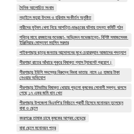
দৈনিক আলোচিত সংবাদ
নড়াইলে মতুয়া উৎসব ও হরিনাম সংকীর্তন অনুষ্ঠিত
নারীদের ফুটবল খেলা নিয়ে আপত্তি-ভাঙচুরের ঘটনায় তদন্ত কমিটি গঠন
পবিত্র মাহে রমজানের শুভেচ্ছা- অভিনন্দন শুভেচ্ছান্তে- বিশিষ্ট সমাজসেবক
ইঞ্জিনিয়ার মোস্তফা মহসিন সরদার
পাইকগাছায় ছাত্র জনতার আন্দোলনের মুখে চেয়ারম্যান আজাদের পদত্যাগ
পীরগাছা রাতের আঁধারে পুকুরে বিষাক্ত গ্যাস ট্যাবলেট প্রয়োগ।
পীরগাছায় ইউপি সদস্যের বিরুদ্ধে বিধবা ভাতার নামে ২৫ হাজার টাকা
নেওয়ার অভিযোগ
পীরগাছায় ইটভাটার বিষাক্ত ধোয়ায় পুড়লো কৃষকের সোনালী স্বপ্ন: ঝলসে
গেছে ১৭ একর জমি ধান খেত
পীরগাছায় উপজেলা বিএনপি'র নির্বাচনে প্রার্থী হিসেবে মনোনয়ন তুলেছেন
বাবা ও ছেলে
বদরগঞ্জে তামাক চাষে কৃষকের আগ্রহ বেড়েছে
বাবা ছেলে মনোনয়ন পত্র