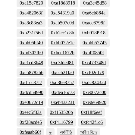
0xa15c7820
0xa18d8918
0xa3e45d58
0xa482063f
0xa54319a0
0xa6cb864a
0xa8c83ea3
0xab507c0d
0xacc6798f
0xb231f56d
0xb2cc1c8b
0xb918f918
0xbb05bf40
0xbb072e1c
0xbbb57745
0xbd302fb0
0xbec1672b
0xbff0850f
0xc1cd3b48
0xc3fded81
0xc473748d
0xc58782b6
0xccb21fa0
0xcf02e1c9
0xd1cc37f7
0xd36e8757
0xdc82432d
0xdcd54990
0xdea16c73
0xe0072c00
0xe0672c19
0xeb43a231
0xede69920
0xeec5f33a
0xf153520b
0xf18f6eef
0xf28acde5
0xf4116799
0xfc42f1c6
0xfeaab60f
৬
অর্থনীতি
আইন বিচার