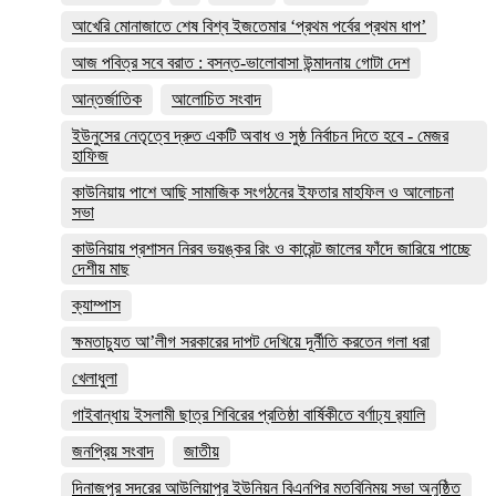
আখেরি মোনাজাতে শেষ বিশ্ব ইজতেমার ‘প্রথম পর্বের প্রথম ধাপ’
আজ পবিত্র সবে বরাত : বসন্ত-ভালোবাসা উন্মাদনায় গোটা দেশ
আন্তর্জাতিক
আলোচিত সংবাদ
ইউনুসের নেতৃত্বে দ্রুত একটি অবাধ ও সুষ্ঠ নির্বাচন দিতে হবে - মেজর
হাফিজ
কাউনিয়ায় পাশে আছি সামাজিক সংগঠনের ইফতার মাহফিল ও আলোচনা
সভা
কাউনিয়ায় প্রশাসন নিরব ভয়ঙ্কর রিং ও কারেন্ট জালের ফাঁদে জারিয়ে পাচ্ছে
দেশীয় মাছ
ক্যাম্পাস
ক্ষমতাচ্যুত আ’লীগ সরকারের দাপট দেখিয়ে দূর্নীতি করতেন গলা ধরা
খেলাধুলা
গাইবান্ধায় ইসলামী ছাত্র শিবিরের প্রতিষ্ঠা বার্ষিকীতে বর্ণাঢ্য র‌্যালি
জনপ্রিয় সংবাদ
জাতীয়
দিনাজপুর সদরের আউলিয়াপুর ইউনিয়ন বিএনপির মতবিনিময় সভা অনুষ্ঠিত