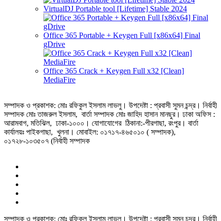
VirtualDJ Portable tool [Lifetime] Stable 2024
Office 365 Portable + Keygen Full [x86x64] Final
gDrive
Office 365 Crack + Keygen Full x32 [Clean]
MediaFire
সম্পাদক ও প্রকাশক: মোঃ রফিকুল ইসলাম লাভলু। উপদেষ্টা : প্রবাসী সুমন চন্দ্র। নির্বাহী
সম্পাদক মোঃ তাজরুল‌‌ ইসলাম, বার্তা সম্পাদক মোঃ জাহিদ হাসান মানছুর। ঢাকা অফিস :
আরামবাগ, মতিঝিল, ঢাকা-১০০০। যোগাযোগের ঠিকানা:-পীরগাছা‌, রংপুর। বার্তা
কার্যালয়ঃ পাইকগাছা, খুলনা। মোবাইল: ০১৭১৭-৪৬৫০১০ ( সম্পাদক),
০১৭২৮-১০৩৫০৭ (নির্বাহী সম্পাদক
সম্পাদক ও প্রকাশক: মোঃ রফিকুল ইসলাম লাভলু। উপদেষ্টা : প্রবাসী সুমন চন্দ্র। নির্বাহী