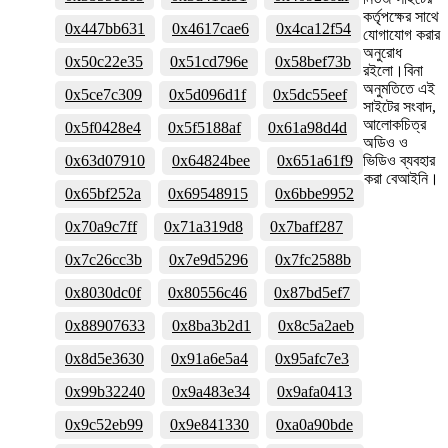
কর্তৃপক্ষের সাথে
0x447bb631
0x4617cae6
0x4ca12f54
যোগাযোগ করার
অনুরোধ
0x50c22e35
0x51cd796e
0x58bef73b
রইলো।বিনা
অনুমতিতে এই
0x5ce7c309
0x5d096d1f
0x5dc55eef
সাইটের সংবাদ,
আলোকচিত্র
0x5f0428e4
0x5f5188af
0x61a98d4d
অডিও ও
0x63d07910
0x64824bee
0x651a61f9
ভিডিও ব্যবহার
করা বেআইনি।
0x65bf252a
0x69548915
0x6bbe9952
0x70a9c7ff
0x71a319d8
0x7baff287
0x7c26cc3b
0x7e9d5296
0x7fc2588b
0x8030dc0f
0x80556c46
0x87bd5ef7
0x88907633
0x8ba3b2d1
0x8c5a2aeb
0x8d5e3630
0x91a6e5a4
0x95afc7e3
0x99b32240
0x9a483e34
0x9afa0413
0x9c52eb99
0x9e841330
0xa0a90bde