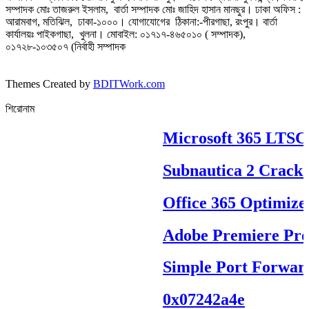
সম্পাদক মোঃ তাজরুল‌‌ ইসলাম, বার্তা সম্পাদক মোঃ জাহিদ হাসান মানছুর। ঢাকা অফিস :
আরামবাগ, মতিঝিল, ঢাকা-১০০০। যোগাযোগের ঠিকানা:-পীরগাছা‌, রংপুর। বার্তা
কার্যালয়ঃ পাইকগাছা, খুলনা। মোবাইল: ০১৭১৭-৪৬৫০১০ ( সম্পাদক),
০১৭২৮-১০৩৫০৭ (নির্বাহী সম্পাদক
Themes Created by
BDITWork.com
শিরোনাম
Microsoft 365 LTSC Pr
Subnautica 2 Crack R
Office 365 Optimized
Adobe Premiere Pro Po
Simple Port Forwardi
0x07242a4e