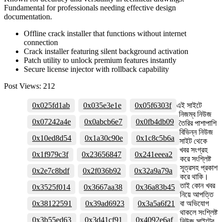
Fundamental for professionals needing effective design
documentation.
Offline crack installer that functions without internet
connection
Crack installer featuring silent background activation
Patch utility to unlock premium features instantly
Secure license injector with rollback capability
Post Views:
212
0x025fd1ab
0x035e3e1e
0x05f6303f
এই সাইটে
নিজম্ব নিউজ
0x07242a4e
0x0abcb6e7
0x0fb4db09
তৈরির পাশাপাশি
বিভিন্ন নিউজ
0x10ed8d54
0x1a30c90e
0x1c8c5b6a
সাইট থেকে
খবর সংগ্রহ
0x1f979c3f
0x23656847
0x241eeea2
করে সংশ্লিষ্ট
সূত্রসহ প্রকাশ
0x2e7c8bdf
0x2f036b92
0x32a9a79a
করে থাকি।
তাই কোন খবর
0x3525f014
0x3667aa38
0x36a83b45
নিয়ে আপত্তি
0x38122591
0x39ad6923
0x3a5a6f21
বা অভিযোগ
থাকলে সংশ্লিষ্ট
0x3b55ed63
0x3d41cf91
0x4092e6af
নিউজ সাইটের