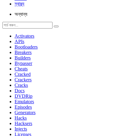
স্বাস্থ্য
অন্যান্য
Activators
APIs
Bootloaders
Breakers
Builders
Bypasser
Cheats
Cracked
Crackers
Cracks
Docs
DVDRip
Emulators
Episodes
Generators
Hacks
Hacksers
Injects
Licenses