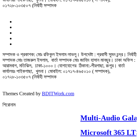
০১৭২৮-১০৩৫০৭ (নির্বাহী সম্পাদক
সম্পাদক ও প্রকাশক: মোঃ রফিকুল ইসলাম লাভলু। উপদেষ্টা : প্রবাসী সুমন চন্দ্র। নির্বাহী
সম্পাদক মোঃ তাজরুল‌‌ ইসলাম, বার্তা সম্পাদক মোঃ জাহিদ হাসান মানছুর। ঢাকা অফিস :
আরামবাগ, মতিঝিল, ঢাকা-১০০০। যোগাযোগের ঠিকানা:-পীরগাছা‌, রংপুর। বার্তা
কার্যালয়ঃ পাইকগাছা, খুলনা। মোবাইল: ০১৭১৭-৪৬৫০১০ ( সম্পাদক),
০১৭২৮-১০৩৫০৭ (নির্বাহী সম্পাদক
Themes Created by
BDITWork.com
শিরোনাম
Multi-Audio Gala
Microsoft 365 LTSC