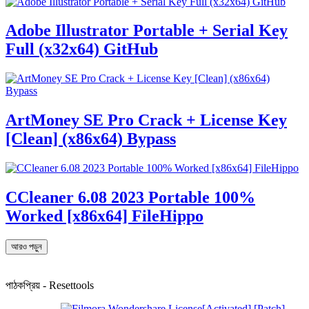
Adobe Illustrator Portable + Serial Key
Full (x32x64) GitHub
ArtMoney SE Pro Crack + License Key
[Clean] (x86x64) Bypass
CCleaner 6.08 2023 Portable 100%
Worked [x86x64] FileHippo
আরও পড়ুন
পাঠকপ্রিয় - Resettools