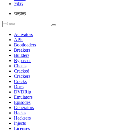
স্বাস্থ্য
অন্যান্য
Activators
APIs
Bootloaders
Breakers
Builders
Bypasser
Cheats
Cracked
Crackers
Cracks
Docs
DVDRip
Emulators
Episodes
Generators
Hacks
Hacksers
Injects
Licenses