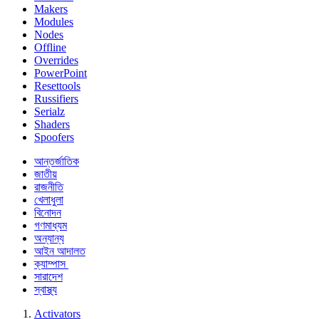
Makers
Modules
Nodes
Offline
Overrides
PowerPoint
Resettools
Russifiers
Serialz
Shaders
Spoofers
আন্তর্জাতিক
জাতীয়
রাজনীতি
খেলাধুলা
বিনোদন
গণমাধ্যম
অন্যান্য
আইন আদালত
ক্যাম্পাস
সারাদেশ
স্বাস্থ্য
Activators