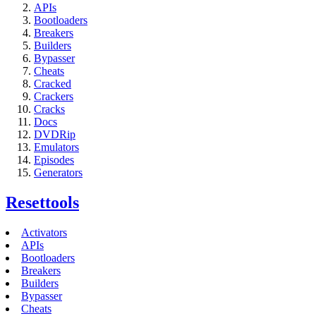
APIs
Bootloaders
Breakers
Builders
Bypasser
Cheats
Cracked
Crackers
Cracks
Docs
DVDRip
Emulators
Episodes
Generators
Resettools
Activators
APIs
Bootloaders
Breakers
Builders
Bypasser
Cheats