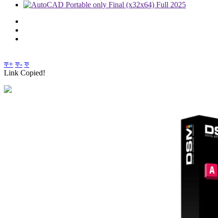
ফ+
ফ-
ফ
Link Copied!