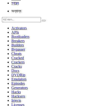
স্বাস্থ্য
অন্যান্য
Activators
APIs
Bootloaders
Breakers
Builders
Bypasser
Cheats
Cracked
Crackers
Cracks
Docs
DVDRip
Emulators
Episodes
Generators
Hacks
Hacksers
Injects
Licenses