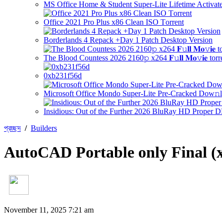
MS Office Home & Student Super-Lite Lifetime Activate
Office 2021 Pro Plus x86 Clean ISO Tоrrеnt
Borderlands 4 Repack +Day 1 Patch Desktop Version
The Blood Countess 2026 2160𝚙 x264 𝐅𝚞𝐥𝐥 𝐌𝐨𝚟𝐢𝐞 torr
0xb231f56d
Microsoft Office Mondo Super-Lite Pre-Cracked Dow𝚗l
Insidious: Out of the Further 2026 BluRay HD Proper 
প্রচ্ছদ
/
Builders
AutoCAD Portable only Final (x
November 11, 2025 7:21 am