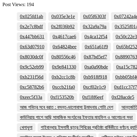
Post Views:
194
0x025fd1ab
0x035e3e1e
0x05f6303f
0x07242a4
0x2e7c8bdf
0x2f036b92
0x32a9a79a
0x3525f01
0x447bb631
0x4617cae6
0x4ca12f54
0x50c22e
0x63d07910
0x64824bee
0x651a61f9
0x65bf25
0x8030dc0f
0x80556c46
0x87bd5ef7
0x889076
0x9c52eb99
0x9e841330
0xa0a90bde
0xa15c78
0xb231f56d
0xb2cc1c8b
0xb918f918
0xbb05bf4
0xc58782b6
0xccb21fa0
0xcf02e1c9
0xd1cc37f7
0xeec5f33a
0xf153520b
0xf18f6eef
0xf28acde5
আজ পবিত্র সবে বরাত : বসন্ত-ভালোবাসা উন্মাদনায় গোটা দেশ
আন্তর্জা
কাউনিয়ায় পাশে আছি সামাজিক সংগঠনের ইফতার মাহফিল ও আলোচনা সভা
খেলাধুলা
গাইবান্ধায় ইসলামী ছাত্র শিবিরের প্রতিষ্ঠা বার্ষিকীতে বর্ণাঢ্য র‌্যাল