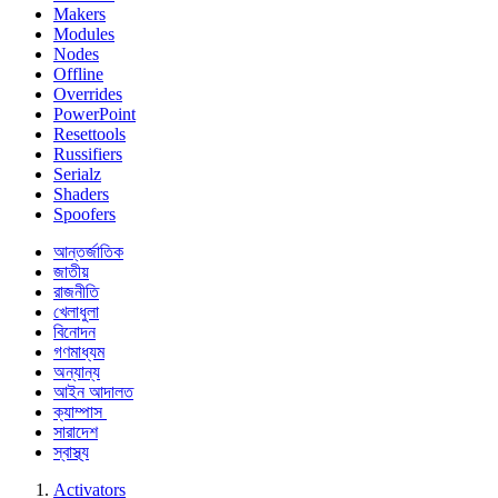
Makers
Modules
Nodes
Offline
Overrides
PowerPoint
Resettools
Russifiers
Serialz
Shaders
Spoofers
আন্তর্জাতিক
জাতীয়
রাজনীতি
খেলাধুলা
বিনোদন
গণমাধ্যম
অন্যান্য
আইন আদালত
ক্যাম্পাস
সারাদেশ
স্বাস্থ্য
Activators