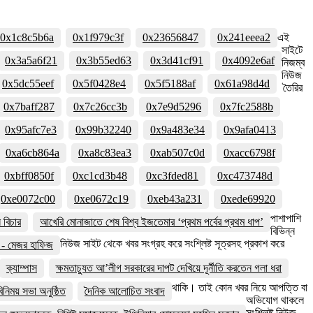
0x1c8c5b6a
0x1f979c3f
0x23656847
0x241eeea2
এই
সাইটে
0x3a5a6f21
0x3b55ed63
0x3d41cf91
0x4092e6af
নিজম্ব
নিউজ
0x5dc55eef
0x5f0428e4
0x5f5188af
0x61a98d4d
তৈরির
0x7baff287
0x7c26cc3b
0x7e9d5296
0x7fc2588b
0x95afc7e3
0x99b32240
0x9a483e34
0x9afa0413
0xa6cb864a
0xa8c83ea3
0xab507c0d
0xacc6798f
0xbff0850f
0xc1cd3b48
0xc3fded81
0xc473748d
0xe0072c00
0xe0672c19
0xeb43a231
0xede69920
পাশাপাশি
বিচার
আখেরি মোনাজাতে শেষ বিশ্ব ইজতেমার ‘প্রথম পর্বের প্রথম ধাপ’
বিভিন্ন
নিউজ সাইট থেকে খবর সংগ্রহ করে সংশ্লিষ্ট সূত্রসহ প্রকাশ করে
বে - মেজর হাফিজ
ক্যাম্পাস
ক্ষমতাচ্যুত আ’লীগ সরকারের দাপট দেখিয়ে দূর্নীতি করতেন গলা ধরা
থাকি। তাই কোন খবর নিয়ে আপত্তি বা
নিময় সভা অনুষ্ঠিত
দৈনিক আলোচিত সংবাদ
অভিযোগ থাকলে
সংশ্লিষ্ট নিউজ