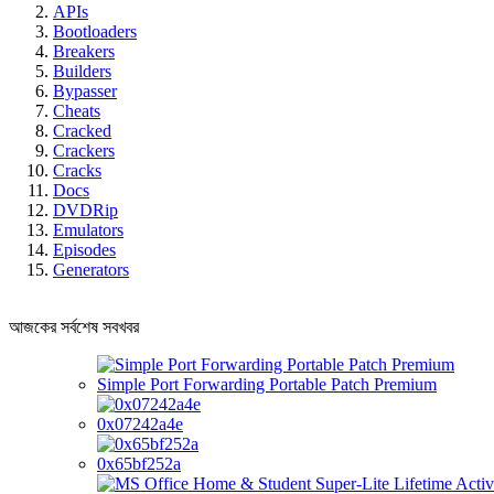
APIs
Bootloaders
Breakers
Builders
Bypasser
Cheats
Cracked
Crackers
Cracks
Docs
DVDRip
Emulators
Episodes
Generators
আজকের সর্বশেষ সবখবর
Simple Port Forwarding Portable Patch Premium
0x07242a4e
0x65bf252a