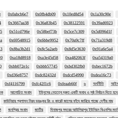
e
0x0abcb6e7
0x0fb4db09
0x10ed8d54
0x1a30c90e
4
0x3667aa38
0x36a83b45
0x38122591
0x39ad6923
35
0x51cd796e
0x58bef73b
0x5ce7c309
0x5d096d1f
2a
0x69548915
0x6bbe9952
0x70a9c7ff
0x71a319d8
33
0x8ba3b2d1
0x8c5a2aeb
0x8d5e3630
0x91a6e5a4
20
0xa18d8918
0xa3e45d58
0xa482063f
0xa54319a0
0
0xbb072e1c
0xbbb57745
0xbd302fb0
0xbec1672b
0xd36e8757
0xdc82432d
0xdcd54990
0xdea16c73
0xf4116799
0xfc42f1c6
0xfeaab60f
৬
অর্থনীতি
আইন 
তিক
আলোচিত সংবাদ
ইউনুসের নেতৃত্বে দ্রুত একটি অবাধ ও সুষ্ঠ নির্বাচন দিতে হ
কাউনিয়ায় প্রশাসন নিরব ভয়ঙ্কর রিং ও কারেন্ট জালের ফাঁদে জারিয়ে পাচ্ছে দেশীয় মাছ
ি
জনপ্রিয় সংবাদ
জাতীয়
দিনাজপুর সদরের আউলিয়াপুর ইউনিয়ন বিএনপির মতবি