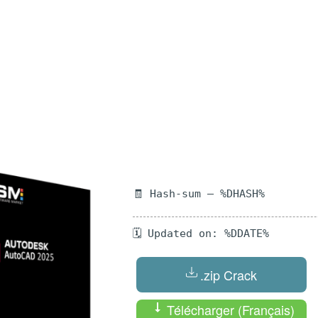
🧾 Hash-sum — %DHASH%
🗓 Updated on: %DDATE%
.zip Crack
Télécharger (Français)