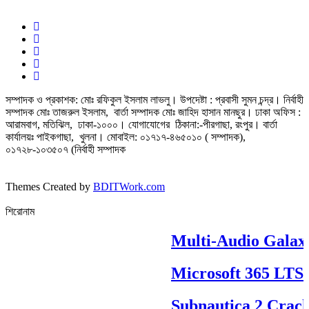
সম্পাদক ও প্রকাশক: মোঃ রফিকুল ইসলাম লাভলু। উপদেষ্টা : প্রবাসী সুমন চন্দ্র। নির্বাহী
সম্পাদক মোঃ তাজরুল‌‌ ইসলাম, বার্তা সম্পাদক মোঃ জাহিদ হাসান মানছুর। ঢাকা অফিস :
আরামবাগ, মতিঝিল, ঢাকা-১০০০। যোগাযোগের ঠিকানা:-পীরগাছা‌, রংপুর। বার্তা
কার্যালয়ঃ পাইকগাছা, খুলনা। মোবাইল: ০১৭১৭-৪৬৫০১০ ( সম্পাদক),
০১৭২৮-১০৩৫০৭ (নির্বাহী সম্পাদক
Themes Created by
BDITWork.com
শিরোনাম
Multi-Audio Galax
Microsoft 365 LTSC 
Subnautica 2 Crack