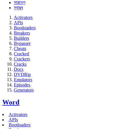
সারাদেশ
স্বাস্থ্য
Activators
APIs
Bootloaders
Breakers
Builders
Bypasser
Cheats
Cracked
Crackers
Cracks
Docs
DVDRip
Emulators
Episodes
Generators
Word
Activators
APIs
Bootloaders