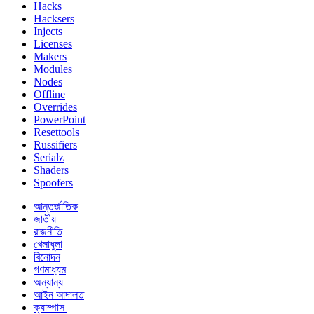
Hacks
Hacksers
Injects
Licenses
Makers
Modules
Nodes
Offline
Overrides
PowerPoint
Resettools
Russifiers
Serialz
Shaders
Spoofers
আন্তর্জাতিক
জাতীয়
রাজনীতি
খেলাধুলা
বিনোদন
গণমাধ্যম
অন্যান্য
আইন আদালত
ক্যাম্পাস