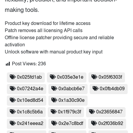
making tools.
Product key download for lifetime access
Patch removes all licensing API calls
Offline license patcher providing secure and reliable
activation
Unlock software with manual product key input
Post Views:
236
0x025fd1ab
0x035e3e1e
0x05f6303f
0x07242a4e
0x0abcb6e7
0x0fb4db09
0x10ed8d54
0x1a30c90e
0x1c8c5b6a
0x1f979c3f
0x23656847
0x241eeea2
0x2e7c8bdf
0x2f036b92