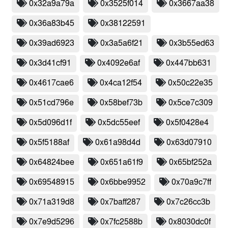
0x32a9a79a
0x3525f014
0x3667aa38
0x36a83b45
0x38122591
0x39ad6923
0x3a5a6f21
0x3b55ed63
0x3d41cf91
0x4092e6af
0x447bb631
0x4617cae6
0x4ca12f54
0x50c22e35
0x51cd796e
0x58bef73b
0x5ce7c309
0x5d096d1f
0x5dc55eef
0x5f0428e4
0x5f5188af
0x61a98d4d
0x63d07910
0x64824bee
0x651a61f9
0x65bf252a
0x69548915
0x6bbe9952
0x70a9c7ff
0x71a319d8
0x7baff287
0x7c26cc3b
0x7e9d5296
0x7fc2588b
0x8030dc0f