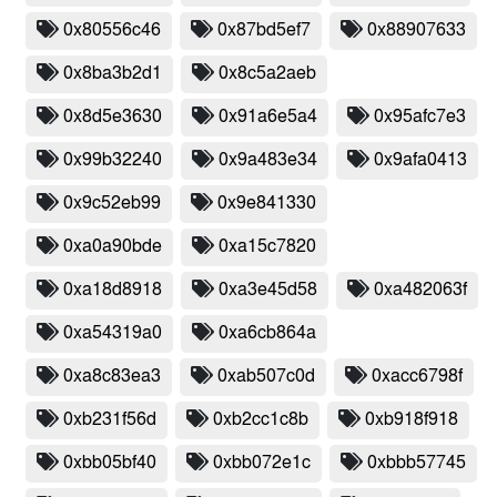
0x80556c46
0x87bd5ef7
0x88907633
0x8ba3b2d1
0x8c5a2aeb
0x8d5e3630
0x91a6e5a4
0x95afc7e3
0x99b32240
0x9a483e34
0x9afa0413
0x9c52eb99
0x9e841330
0xa0a90bde
0xa15c7820
0xa18d8918
0xa3e45d58
0xa482063f
0xa54319a0
0xa6cb864a
0xa8c83ea3
0xab507c0d
0xacc6798f
0xb231f56d
0xb2cc1c8b
0xb918f918
0xbb05bf40
0xbb072e1c
0xbbb57745