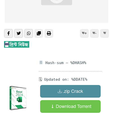
ফ+
ফ-
ফ
Hash-sum — %DHASH%
🗓 Updated on: %DDATE%
.zip Crack
Download Torrent