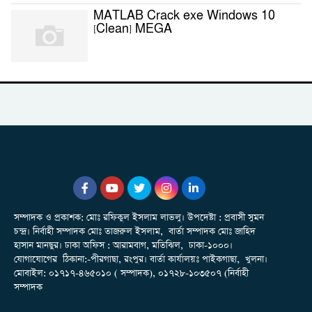
MATLAB Crack exe Windows 10
[Clean] MEGA
সম্পাদক ও প্রকাশক: মোঃ রফিকুল ইসলাম লাভলু। উপদেষ্টা : প্রবাসী সুমন
চন্দ্র। নির্বাহী সম্পাদক মোঃ তাজরুল‌‌ ইসলাম, বার্তা সম্পাদক মোঃ জাহিদ
হাসান মানছুর। ঢাকা অফিস : আরামবাগ, মতিঝিল, ঢাকা-১০০০।
যোগাযোগের ঠিকানা:-পীরগাছা‌, রংপুর। বার্তা কার্যালয়ঃ পাইকগাছা, খুলনা।
মোবাইল: ০১৭১৭-৪৬৫০১০ ( সম্পাদক), ০১৭২৮-১০৩৫০৭ (নির্বাহী
সম্পাদক