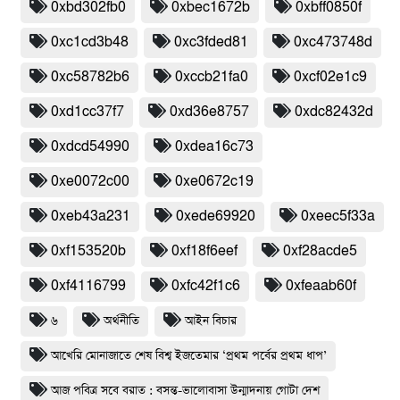
0xbd302fb0
0xbec1672b
0xbff0850f
0xc1cd3b48
0xc3fded81
0xc473748d
0xc58782b6
0xccb21fa0
0xcf02e1c9
0xd1cc37f7
0xd36e8757
0xdc82432d
0xdcd54990
0xdea16c73
0xe0072c00
0xe0672c19
0xeb43a231
0xede69920
0xeec5f33a
0xf153520b
0xf18f6eef
0xf28acde5
0xf4116799
0xfc42f1c6
0xfeaab60f
৬
অর্থনীতি
আইন বিচার
আখেরি মোনাজাতে শেষ বিশ্ব ইজতেমার ‘প্রথম পর্বের প্রথম ধাপ’
আজ পবিত্র সবে বরাত : বসন্ত-ভালোবাসা উন্মাদনায় গোটা দেশ