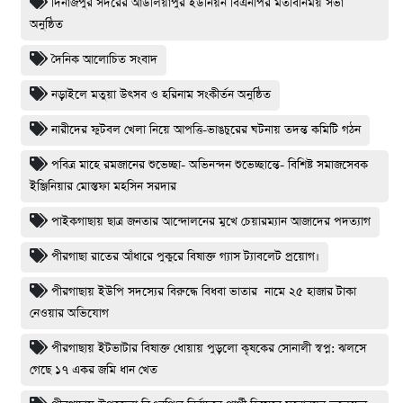
দিনাজপুর সদরের আউলিয়াপুর ইউনিয়ন বিএনপির মতবিনিময় সভা
অনুষ্ঠিত
দৈনিক আলোচিত সংবাদ
নড়াইলে মতুয়া উৎসব ও হরিনাম সংকীর্তন অনুষ্ঠিত
নারীদের ফুটবল খেলা নিয়ে আপত্তি-ভাঙচুরের ঘটনায় তদন্ত কমিটি গঠন
পবিত্র মাহে রমজানের শুভেচ্ছা- অভিনন্দন শুভেচ্ছান্তে- বিশিষ্ট সমাজসেবক
ইঞ্জিনিয়ার মোস্তফা মহসিন সরদার
পাইকগাছায় ছাত্র জনতার আন্দোলনের মুখে চেয়ারম্যান আজাদের পদত্যাগ
পীরগাছা রাতের আঁধারে পুকুরে বিষাক্ত গ্যাস ট্যাবলেট প্রয়োগ।
পীরগাছায় ইউপি সদস্যের বিরুদ্ধে বিধবা ভাতার নামে ২৫ হাজার টাকা
নেওয়ার অভিযোগ
পীরগাছায় ইটভাটার বিষাক্ত ধোয়ায় পুড়লো কৃষকের সোনালী স্বপ্ন: ঝলসে
গেছে ১৭ একর জমি ধান খেত