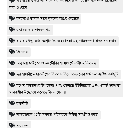
পীরগাছায় উপজেলা বিএনপি'র নির্বাচনে প্রার্থী হিসেবে মনোনয়ন তুলেছেন
বাবা ও ছেলে
বদরগঞ্জে তামাক চাষে কৃষকের আগ্রহ বেড়েছে
বাবা ছেলে মনোনয়ন পত্র
বার বার শুধু মিথ্যা আশ্বাস দিয়েছে। তিস্তা মহা পরিকল্পনা বাস্তবায়ন হয়নি
বিনোদন
ভালুকায় মাইক্রোবাস-অটোরিকশা সংঘর্ষে নারীসহ নিহত ২
ভূরুঙ্গামারীতে ছাত্রলীগের বিচার দাবিতে ছাত্রদলের মার্চ ফর জাস্টিস কর্মসূচি
যশোর অভয়নগর উপজেলা ৭ নং শুভরাড়া ইউনিয়নের ৩ নং ওয়ার্ড শুকপাড়া
গ্রামবাসীর উদ্যোগে করেছে মিলন মেলা।।
রাজনীতি
লালমোহনে ২১টি অসহায় পরিবারকে বিভিন্ন সামগ্রী উপহার
সারাদেশ