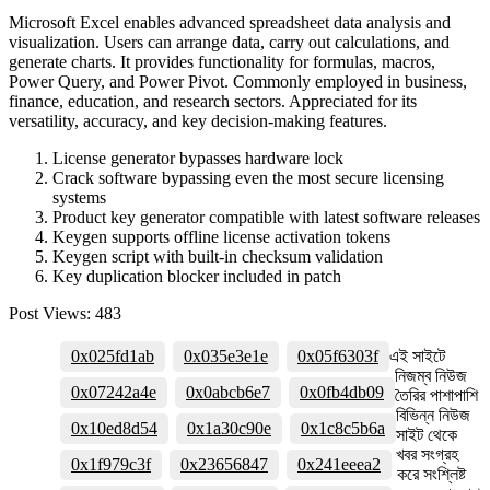
Microsoft Excel enables advanced spreadsheet data analysis and
visualization. Users can arrange data, carry out calculations, and
generate charts. It provides functionality for formulas, macros,
Power Query, and Power Pivot. Commonly employed in business,
finance, education, and research sectors. Appreciated for its
versatility, accuracy, and key decision-making features.
License generator bypasses hardware lock
Crack software bypassing even the most secure licensing
systems
Product key generator compatible with latest software releases
Keygen supports offline license activation tokens
Keygen script with built-in checksum validation
Key duplication blocker included in patch
Post Views:
483
0x025fd1ab
0x035e3e1e
0x05f6303f
এই সাইটে
নিজম্ব নিউজ
0x07242a4e
0x0abcb6e7
0x0fb4db09
তৈরির পাশাপাশি
বিভিন্ন নিউজ
0x10ed8d54
0x1a30c90e
0x1c8c5b6a
সাইট থেকে
খবর সংগ্রহ
0x1f979c3f
0x23656847
0x241eeea2
করে সংশ্লিষ্ট