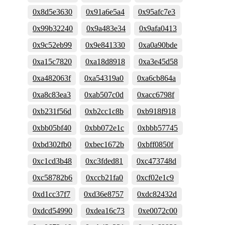
0x8d5e3630
0x91a6e5a4
0x95afc7e3
0x99b32240
0x9a483e34
0x9afa0413
0x9c52eb99
0x9e841330
0xa0a90bde
0xa15c7820
0xa18d8918
0xa3e45d58
0xa482063f
0xa54319a0
0xa6cb864a
0xa8c83ea3
0xab507c0d
0xacc6798f
0xb231f56d
0xb2cc1c8b
0xb918f918
0xbb05bf40
0xbb072e1c
0xbbb57745
0xbd302fb0
0xbec1672b
0xbff0850f
0xc1cd3b48
0xc3fded81
0xc473748d
0xc58782b6
0xccb21fa0
0xcf02e1c9
0xd1cc37f7
0xd36e8757
0xdc82432d
0xdcd54990
0xdea16c73
0xe0072c00