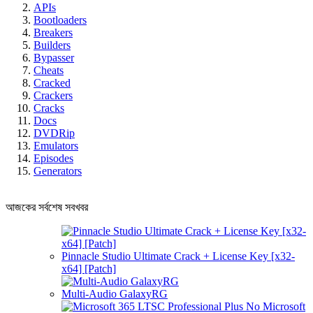
APIs
Bootloaders
Breakers
Builders
Bypasser
Cheats
Cracked
Crackers
Cracks
Docs
DVDRip
Emulators
Episodes
Generators
আজকের সর্বশেষ সবখবর
Pinnacle Studio Ultimate Crack + License Key [x32-
x64] [Patch]
Multi-Audio GalaxyRG