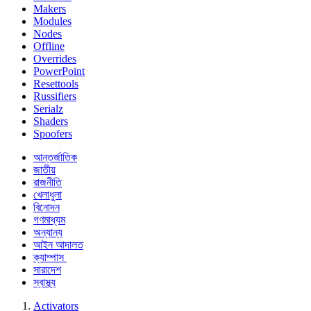
Makers
Modules
Nodes
Offline
Overrides
PowerPoint
Resettools
Russifiers
Serialz
Shaders
Spoofers
আন্তর্জাতিক
জাতীয়
রাজনীতি
খেলাধুলা
বিনোদন
গণমাধ্যম
অন্যান্য
আইন আদালত
ক্যাম্পাস
সারাদেশ
স্বাস্থ্য
Activators