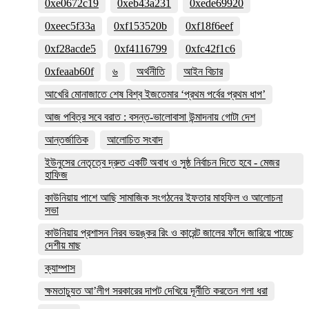
0xe0672c19
0xeb43a231
0xede69920
0xeec5f33a
0xf153520b
0xf18f6eef
0xf28acde5
0xf4116799
0xfc42f1c6
0xfeaab60f
৬
অর্থনীতি
আইন বিচার
আখেরি মোনাজাতে শেষ বিশ্ব ইজতেমার ‘প্রথম পর্বের প্রথম ধাপ’
আজ পবিত্র সবে বরাত : বসন্ত-ভালোবাসা উন্মাদনায় গোটা দেশ
আন্তর্জাতিক
আলোচিত সংবাদ
ইউনুসের নেতৃত্বে দ্রুত একটি অবাধ ও সুষ্ঠ নির্বাচন দিতে হবে - মেজর
হাফিজ
কাউনিয়ায় পাশে আছি সামাজিক সংগঠনের ইফতার মাহফিল ও আলোচনা
সভা
কাউনিয়ায় প্রশাসন নিরব ভয়ঙ্কর রিং ও কারেন্ট জালের ফাঁদে জারিয়ে পাচ্ছে
দেশীয় মাছ
ক্যাম্পাস
ক্ষমতাচ্যুত আ’লীগ সরকারের দাপট দেখিয়ে দূর্নীতি করতেন গলা ধরা