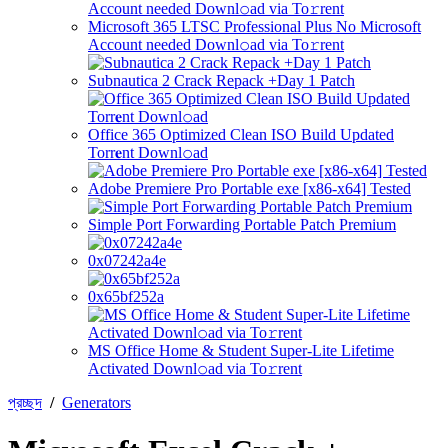
Microsoft 365 LTSC Professional Plus No Microsoft
Account needed Downl𝚘ad via To𝚛rent
Subnautica 2 Crack Repack +Day 1 Patch
Office 365 Optimized Clean ISO Build Updated
Torr𝐞nt Downl𝚘аd
Adobe Premiere Pro Portable exe [x86-x64] Tested
Simple Port Forwarding Portable Patch Premium
0x07242a4e
0x65bf252a
MS Office Home & Student Super-Lite Lifetime
Activated Downl𝚘ad via To𝚛rent
প্রচ্ছদ
/
Generators