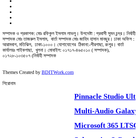
সম্পাদক ও প্রকাশক: মোঃ রফিকুল ইসলাম লাভলু। উপদেষ্টা : প্রবাসী সুমন চন্দ্র। নির্বাহী
সম্পাদক মোঃ তাজরুল‌‌ ইসলাম, বার্তা সম্পাদক মোঃ জাহিদ হাসান মানছুর। ঢাকা অফিস :
আরামবাগ, মতিঝিল, ঢাকা-১০০০। যোগাযোগের ঠিকানা:-পীরগাছা‌, রংপুর। বার্তা
কার্যালয়ঃ পাইকগাছা, খুলনা। মোবাইল: ০১৭১৭-৪৬৫০১০ ( সম্পাদক),
০১৭২৮-১০৩৫০৭ (নির্বাহী সম্পাদক
Themes Created by
BDITWork.com
শিরোনাম
Pinnacle Studio Ultim
Multi-Audio Galaxy
Microsoft 365 LTSC P