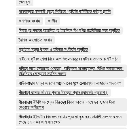
খেলাধুলা
গাইবান্ধায় ইসলামী ছাত্র শিবিরের প্রতিষ্ঠা বার্ষিকীতে বর্ণাঢ্য র‌্যালি
জনপ্রিয় সংবাদ
জাতীয়
দিনাজপুর সদরের আউলিয়াপুর ইউনিয়ন বিএনপির মতবিনিময় সভা অনুষ্ঠিত
দৈনিক আলোচিত সংবাদ
নড়াইলে মতুয়া উৎসব ও হরিনাম সংকীর্তন অনুষ্ঠিত
নারীদের ফুটবল খেলা নিয়ে আপত্তি-ভাঙচুরের ঘটনায় তদন্ত কমিটি গঠন
পবিত্র মাহে রমজানের শুভেচ্ছা- অভিনন্দন শুভেচ্ছান্তে- বিশিষ্ট সমাজসেবক
ইঞ্জিনিয়ার মোস্তফা মহসিন সরদার
পাইকগাছায় ছাত্র জনতার আন্দোলনের মুখে চেয়ারম্যান আজাদের পদত্যাগ
পীরগাছা রাতের আঁধারে পুকুরে বিষাক্ত গ্যাস ট্যাবলেট প্রয়োগ।
পীরগাছায় ইউপি সদস্যের বিরুদ্ধে বিধবা ভাতার নামে ২৫ হাজার টাকা
নেওয়ার অভিযোগ
পীরগাছায় ইটভাটার বিষাক্ত ধোয়ায় পুড়লো কৃষকের সোনালী স্বপ্ন: ঝলসে
গেছে ১৭ একর জমি ধান খেত