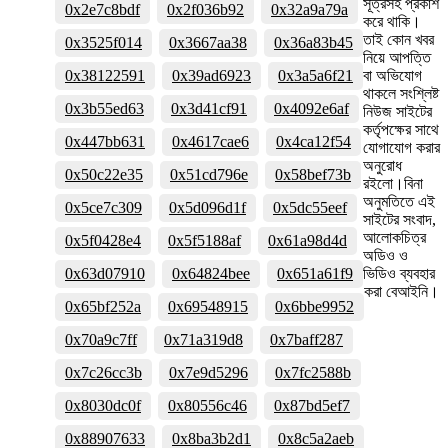
সূত্রসহ প্রকাশ
0x2e7c8bdf
0x2f036b92
0x32a9a79a
করে থাকি।
তাই কোন খবর
0x3525f014
0x3667aa38
0x36a83b45
নিয়ে আপত্তি
0x38122591
0x39ad6923
0x3a5a6f21
বা অভিযোগ
থাকলে সংশ্লিষ্ট
0x3b55ed63
0x3d41cf91
0x4092e6af
নিউজ সাইটের
কর্তৃপক্ষের সাথে
0x447bb631
0x4617cae6
0x4ca12f54
যোগাযোগ করার
অনুরোধ
0x50c22e35
0x51cd796e
0x58bef73b
রইলো।বিনা
অনুমতিতে এই
0x5ce7c309
0x5d096d1f
0x5dc55eef
সাইটের সংবাদ,
আলোকচিত্র
0x5f0428e4
0x5f5188af
0x61a98d4d
অডিও ও
0x63d07910
0x64824bee
0x651a61f9
ভিডিও ব্যবহার
করা বেআইনি।
0x65bf252a
0x69548915
0x6bbe9952
0x70a9c7ff
0x71a319d8
0x7baff287
0x7c26cc3b
0x7e9d5296
0x7fc2588b
0x8030dc0f
0x80556c46
0x87bd5ef7
0x88907633
0x8ba3b2d1
0x8c5a2aeb