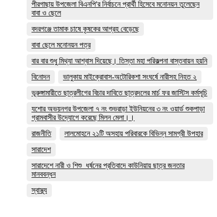
পীরগাছায় উপজেলা বিএনপি'র নির্বাচনে প্রার্থী হিসেবে মনোনয়ন তুলেছেন
বাবা ও ছেলে
বদরগঞ্জে তামাক চাষে কৃষকের আগ্রহ বেড়েছে
বাবা ছেলে মনোনয়ন পত্র
বার বার শুধু মিথ্যা আশ্বাস দিয়েছে। তিস্তা মহা পরিকল্পনা বাস্তবায়ন হয়নি
বিনোদন
ভালুকায় মাইক্রোবাস-অটোরিকশা সংঘর্ষে নারীসহ নিহত ২
ভূরুঙ্গামারীতে ছাত্রলীগের বিচার দাবিতে ছাত্রদলের মার্চ ফর জাস্টিস কর্মসূচি
যশোর অভয়নগর উপজেলা ৭ নং শুভরাড়া ইউনিয়নের ৩ নং ওয়ার্ড শুকপাড়া
গ্রামবাসীর উদ্যোগে করেছে মিলন মেলা।।
রাজনীতি
লালমোহনে ২১টি অসহায় পরিবারকে বিভিন্ন সামগ্রী উপহার
সারাদেশ
সারাদেশে নারী ও শিশু ধর্ষনের প্রতিবাদে কাউনিয়ায় ছাত্র জনতার
মানববন্ধন
স্বাস্থ্য