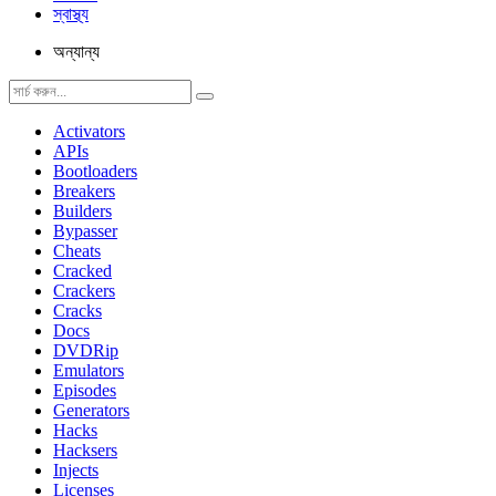
স্বাস্থ্য
অন্যান্য
Activators
APIs
Bootloaders
Breakers
Builders
Bypasser
Cheats
Cracked
Crackers
Cracks
Docs
DVDRip
Emulators
Episodes
Generators
Hacks
Hacksers
Injects
Licenses