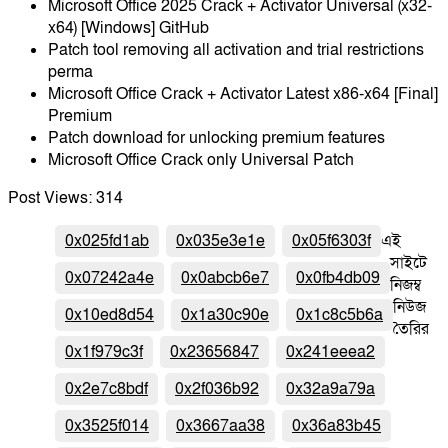
Microsoft Office 2025 Crack + Activator Universal (x32-
x64) [Windows] GitHub
Patch tool removing all activation and trial restrictions
perma
Microsoft Office Crack + Activator Latest x86-x64 [Final]
Premium
Patch download for unlocking premium features
Microsoft Office Crack only Universal Patch
Post Views:
314
0x025fd1ab
0x035e3e1e
0x05f6303f
এই
সাইটে
0x07242a4e
0x0abcb6e7
0x0fb4db09
নিজম্ব
নিউজ
0x10ed8d54
0x1a30c90e
0x1c8c5b6a
তৈরির
0x1f979c3f
0x23656847
0x241eeea2
0x2e7c8bdf
0x2f036b92
0x32a9a79a
0x3525f014
0x3667aa38
0x36a83b45