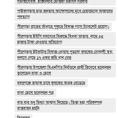
সমাজসেবক ইঞ্জিনিয়ার মোস্তফা মহসিন সরদার
পাইকগাছায় ছাত্র জনতার আন্দোলনের মুখে চেয়ারম্যান আজাদের
পদত্যাগ
পীরগাছা রাতের আঁধারে পুকুরে বিষাক্ত গ্যাস ট্যাবলেট প্রয়োগ।
পীরগাছায় ইউপি সদস্যের বিরুদ্ধে বিধবা ভাতার নামে ২৫
হাজার টাকা নেওয়ার অভিযোগ
পীরগাছায় ইটভাটার বিষাক্ত ধোয়ায় পুড়লো কৃষকের সোনালী স্বপ্ন:
ঝলসে গেছে ১৭ একর জমি ধান খেত
পীরগাছায় উপজেলা বিএনপি'র নির্বাচনে প্রার্থী হিসেবে মনোনয়ন
তুলেছেন বাবা ও ছেলে
বদরগঞ্জে তামাক চাষে কৃষকের আগ্রহ বেড়েছে
বাবা ছেলে মনোনয়ন পত্র
বার বার শুধু মিথ্যা আশ্বাস দিয়েছে। তিস্তা মহা পরিকল্পনা
বাস্তবায়ন হয়নি
বিনোদন