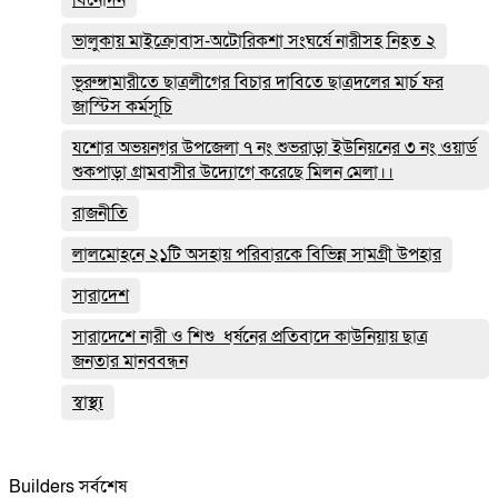
ভালুকায় মাইক্রোবাস-অটোরিকশা সংঘর্ষে নারীসহ নিহত ২
ভূরুঙ্গামারীতে ছাত্রলীগের বিচার দাবিতে ছাত্রদলের মার্চ ফর
জাস্টিস কর্মসূচি
যশোর অভয়নগর উপজেলা ৭ নং শুভরাড়া ইউনিয়নের ৩ নং ওয়ার্ড
শুকপাড়া গ্রামবাসীর উদ্যোগে করেছে মিলন মেলা।।
রাজনীতি
লালমোহনে ২১টি অসহায় পরিবারকে বিভিন্ন সামগ্রী উপহার
সারাদেশ
সারাদেশে নারী ও শিশু ধর্ষনের প্রতিবাদে কাউনিয়ায় ছাত্র
জনতার মানববন্ধন
স্বাস্থ্য
Builders সর্বশেষ