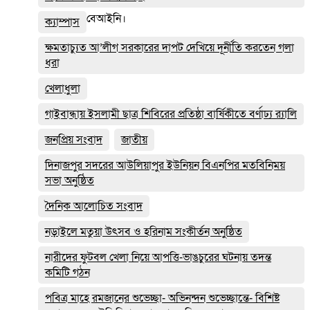
বেআইনি।
ক্যাম্পাস
ক্ষমতাচ্যুত আ’লীগ সরকারের দাপট দেখিয়ে দূর্নীতি করতেন গলা
ধরা
খেলাধুলা
গাইবান্ধায় ইসলামী ছাত্র শিবিরের প্রতিষ্ঠা বার্ষিকীতে বর্ণাঢ্য র‌্যালি
জনপ্রিয় সংবাদ
জাতীয়
দিনাজপুর সদরের আউলিয়াপুর ইউনিয়ন বিএনপির মতবিনিময়
সভা অনুষ্ঠিত
দৈনিক আলোচিত সংবাদ
নড়াইলে মতুয়া উৎসব ও হরিনাম সংকীর্তন অনুষ্ঠিত
নারীদের ফুটবল খেলা নিয়ে আপত্তি-ভাঙচুরের ঘটনায় তদন্ত
কমিটি গঠন
পবিত্র মাহে রমজানের শুভেচ্ছা- অভিনন্দন শুভেচ্ছান্তে- বিশিষ্ট