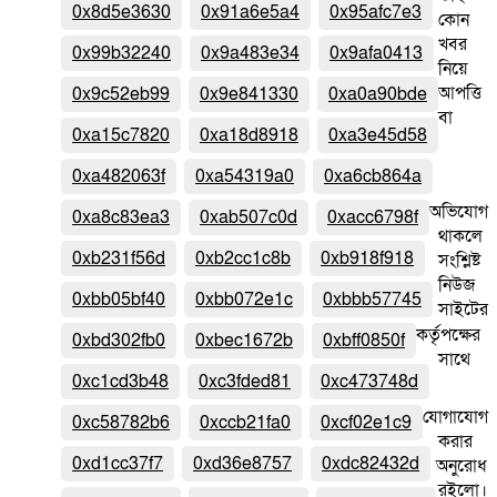
0x8d5e3630
0x91a6e5a4
0x95afc7e3
কোন
খবর
0x99b32240
0x9a483e34
0x9afa0413
নিয়ে
আপত্তি
0x9c52eb99
0x9e841330
0xa0a90bde
বা
0xa15c7820
0xa18d8918
0xa3e45d58
0xa482063f
0xa54319a0
0xa6cb864a
অভিযোগ
0xa8c83ea3
0xab507c0d
0xacc6798f
থাকলে
0xb231f56d
0xb2cc1c8b
0xb918f918
সংশ্লিষ্ট
নিউজ
0xbb05bf40
0xbb072e1c
0xbbb57745
সাইটের
কর্তৃপক্ষের
0xbd302fb0
0xbec1672b
0xbff0850f
সাথে
0xc1cd3b48
0xc3fded81
0xc473748d
যোগাযোগ
0xc58782b6
0xccb21fa0
0xcf02e1c9
করার
0xd1cc37f7
0xd36e8757
0xdc82432d
অনুরোধ
রইলো।