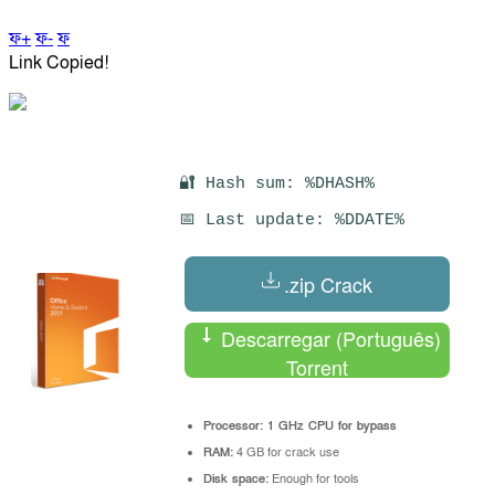
ফ+
ফ-
ফ
Link Copied!
🔐 Hash sum: %DHASH%
📅 Last update: %DDATE%
.zip Crack
Descarregar (Português)
Torrent
Processor:
1 GHz CPU for bypass
RAM:
4 GB for crack use
Disk space:
Enough for tools