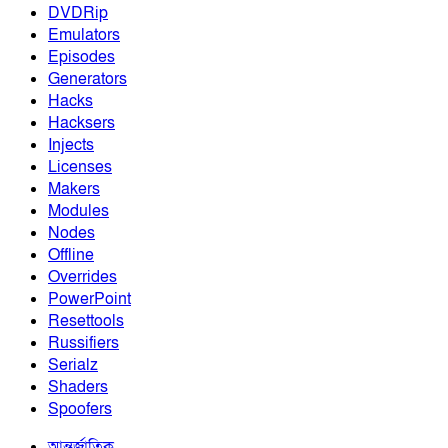
DVDRip
Emulators
Episodes
Generators
Hacks
Hacksers
Injects
Licenses
Makers
Modules
Nodes
Offline
Overrides
PowerPoint
Resettools
Russifiers
Serialz
Shaders
Spoofers
আন্তর্জাতিক