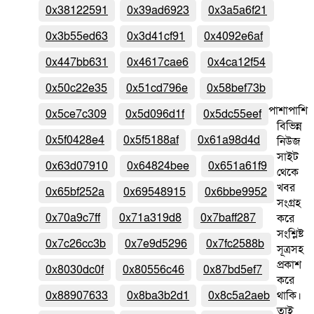
0x38122591
0x39ad6923
0x3a5a6f21
0x3b55ed63
0x3d41cf91
0x4092e6af
0x447bb631
0x4617cae6
0x4ca12f54
0x50c22e35
0x51cd796e
0x58bef73b
পাশাপাশি
0x5ce7c309
0x5d096d1f
0x5dc55eef
বিভিন্ন
0x5f0428e4
0x5f5188af
0x61a98d4d
নিউজ
সাইট
0x63d07910
0x64824bee
0x651a61f9
থেকে
খবর
0x65bf252a
0x69548915
0x6bbe9952
সংগ্রহ
0x70a9c7ff
0x71a319d8
0x7baff287
করে
সংশ্লিষ্ট
0x7c26cc3b
0x7e9d5296
0x7fc2588b
সূত্রসহ
প্রকাশ
0x8030dc0f
0x80556c46
0x87bd5ef7
করে
0x88907633
0x8ba3b2d1
0x8c5a2aeb
থাকি।
তাই