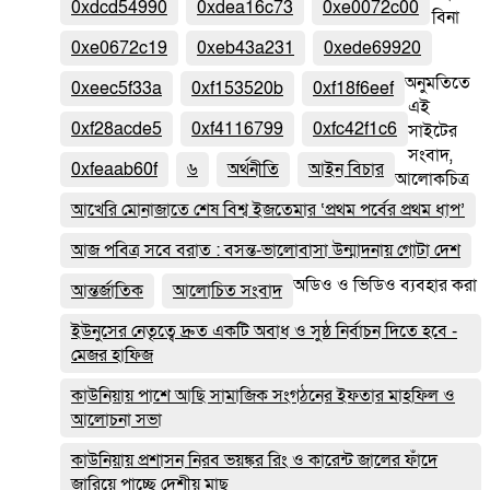
0xdcd54990
0xdea16c73
0xe0072c00
বিনা
0xe0672c19
0xeb43a231
0xede69920
অনুমতিতে
0xeec5f33a
0xf153520b
0xf18f6eef
এই
0xf28acde5
0xf4116799
0xfc42f1c6
সাইটের
সংবাদ,
0xfeaab60f
৬
অর্থনীতি
আইন বিচার
আলোকচিত্র
আখেরি মোনাজাতে শেষ বিশ্ব ইজতেমার ‘প্রথম পর্বের প্রথম ধাপ’
আজ পবিত্র সবে বরাত : বসন্ত-ভালোবাসা উন্মাদনায় গোটা দেশ
অডিও ও ভিডিও ব্যবহার করা
আন্তর্জাতিক
আলোচিত সংবাদ
ইউনুসের নেতৃত্বে দ্রুত একটি অবাধ ও সুষ্ঠ নির্বাচন দিতে হবে -
মেজর হাফিজ
কাউনিয়ায় পাশে আছি সামাজিক সংগঠনের ইফতার মাহফিল ও
আলোচনা সভা
কাউনিয়ায় প্রশাসন নিরব ভয়ঙ্কর রিং ও কারেন্ট জালের ফাঁদে
জারিয়ে পাচ্ছে দেশীয় মাছ