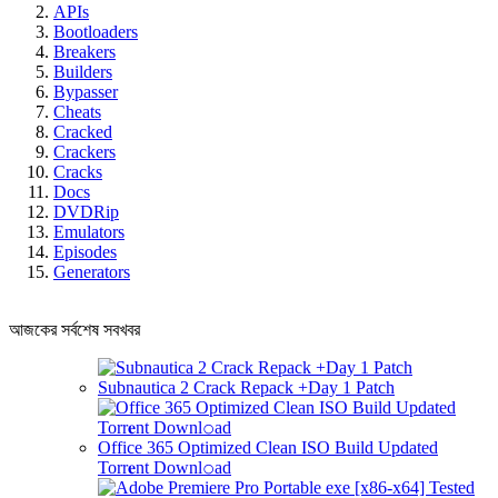
APIs
Bootloaders
Breakers
Builders
Bypasser
Cheats
Cracked
Crackers
Cracks
Docs
DVDRip
Emulators
Episodes
Generators
আজকের সর্বশেষ সবখবর
Subnautica 2 Crack Repack +Day 1 Patch
Office 365 Optimized Clean ISO Build Updated
Torr𝐞nt Downl𝚘аd