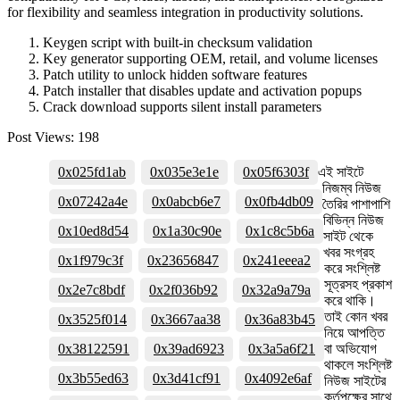
for flexibility and seamless integration in productivity solutions.
Keygen script with built-in checksum validation
Key generator supporting OEM, retail, and volume licenses
Patch utility to unlock hidden software features
Patch installer that disables update and activation popups
Crack download supports silent install parameters
Post Views:
198
0x025fd1ab
0x035e3e1e
0x05f6303f
এই সাইটে
নিজম্ব নিউজ
0x07242a4e
0x0abcb6e7
0x0fb4db09
তৈরির পাশাপাশি
বিভিন্ন নিউজ
0x10ed8d54
0x1a30c90e
0x1c8c5b6a
সাইট থেকে
খবর সংগ্রহ
0x1f979c3f
0x23656847
0x241eeea2
করে সংশ্লিষ্ট
সূত্রসহ প্রকাশ
0x2e7c8bdf
0x2f036b92
0x32a9a79a
করে থাকি।
তাই কোন খবর
0x3525f014
0x3667aa38
0x36a83b45
নিয়ে আপত্তি
0x38122591
0x39ad6923
0x3a5a6f21
বা অভিযোগ
থাকলে সংশ্লিষ্ট
0x3b55ed63
0x3d41cf91
0x4092e6af
নিউজ সাইটের
কর্তৃপক্ষের সাথে