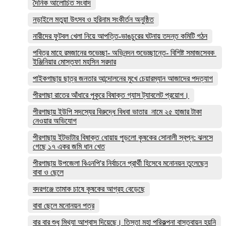
দৈনিক আলোচিত সংবাদ
নড়াইলে মতুয়া উৎসব ও হরিনাম সংকীর্তন অনুষ্ঠিত
নারীদের ফুটবল খেলা নিয়ে আপত্তি-ভাঙচুরের ঘটনায় তদন্ত কমিটি গঠন
পবিত্র মাহে রমজানের শুভেচ্ছা- অভিনন্দন শুভেচ্ছান্তে- বিশিষ্ট সমাজসেবক
ইঞ্জিনিয়ার মোস্তফা মহসিন সরদার
পাইকগাছায় ছাত্র জনতার আন্দোলনের মুখে চেয়ারম্যান আজাদের পদত্যাগ
পীরগাছা রাতের আঁধারে পুকুরে বিষাক্ত গ্যাস ট্যাবলেট প্রয়োগ।
পীরগাছায় ইউপি সদস্যের বিরুদ্ধে বিধবা ভাতার নামে ২৫ হাজার টাকা
নেওয়ার অভিযোগ
পীরগাছায় ইটভাটার বিষাক্ত ধোয়ায় পুড়লো কৃষকের সোনালী স্বপ্ন: ঝলসে
গেছে ১৭ একর জমি ধান খেত
পীরগাছায় উপজেলা বিএনপি'র নির্বাচনে প্রার্থী হিসেবে মনোনয়ন তুলেছেন
বাবা ও ছেলে
বদরগঞ্জে তামাক চাষে কৃষকের আগ্রহ বেড়েছে
বাবা ছেলে মনোনয়ন পত্র
বার বার শুধু মিথ্যা আশ্বাস দিয়েছে। তিস্তা মহা পরিকল্পনা বাস্তবায়ন হয়নি