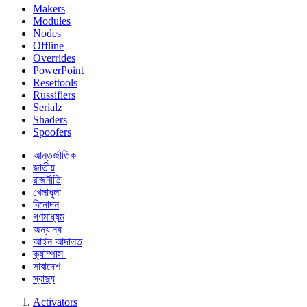
Makers
Modules
Nodes
Offline
Overrides
PowerPoint
Resettools
Russifiers
Serialz
Shaders
Spoofers
আন্তর্জাতিক
জাতীয়
রাজনীতি
খেলাধুলা
বিনোদন
গণমাধ্যম
অন্যান্য
আইন আদালত
ক্যাম্পাস
সারাদেশ
স্বাস্থ্য
Activators