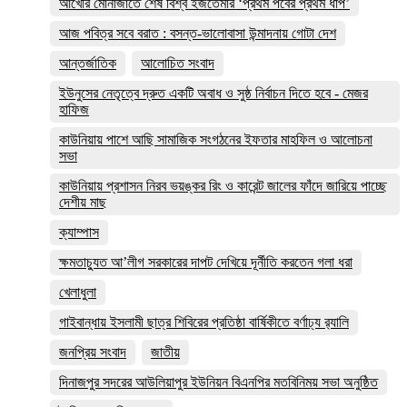
আখেরি মোনাজাতে শেষ বিশ্ব ইজতেমার ‘প্রথম পর্বের প্রথম ধাপ’
আজ পবিত্র সবে বরাত : বসন্ত-ভালোবাসা উন্মাদনায় গোটা দেশ
আন্তর্জাতিক
আলোচিত সংবাদ
ইউনুসের নেতৃত্বে দ্রুত একটি অবাধ ও সুষ্ঠ নির্বাচন দিতে হবে - মেজর
হাফিজ
কাউনিয়ায় পাশে আছি সামাজিক সংগঠনের ইফতার মাহফিল ও আলোচনা
সভা
কাউনিয়ায় প্রশাসন নিরব ভয়ঙ্কর রিং ও কারেন্ট জালের ফাঁদে জারিয়ে পাচ্ছে
দেশীয় মাছ
ক্যাম্পাস
ক্ষমতাচ্যুত আ’লীগ সরকারের দাপট দেখিয়ে দূর্নীতি করতেন গলা ধরা
খেলাধুলা
গাইবান্ধায় ইসলামী ছাত্র শিবিরের প্রতিষ্ঠা বার্ষিকীতে বর্ণাঢ্য র‌্যালি
জনপ্রিয় সংবাদ
জাতীয়
দিনাজপুর সদরের আউলিয়াপুর ইউনিয়ন বিএনপির মতবিনিময় সভা অনুষ্ঠিত