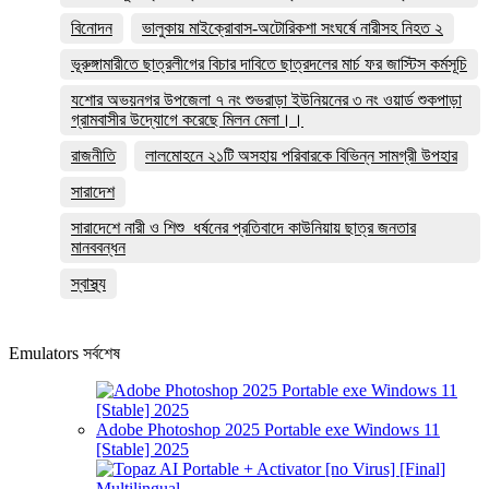
বিনোদন
ভালুকায় মাইক্রোবাস-অটোরিকশা সংঘর্ষে নারীসহ নিহত ২
ভূরুঙ্গামারীতে ছাত্রলীগের বিচার দাবিতে ছাত্রদলের মার্চ ফর জাস্টিস কর্মসূচি
যশোর অভয়নগর উপজেলা ৭ নং শুভরাড়া ইউনিয়নের ৩ নং ওয়ার্ড শুকপাড়া
গ্রামবাসীর উদ্যোগে করেছে মিলন মেলা।।
রাজনীতি
লালমোহনে ২১টি অসহায় পরিবারকে বিভিন্ন সামগ্রী উপহার
সারাদেশ
সারাদেশে নারী ও শিশু ধর্ষনের প্রতিবাদে কাউনিয়ায় ছাত্র জনতার
মানববন্ধন
স্বাস্থ্য
Emulators সর্বশেষ
Adobe Photoshop 2025 Portable exe Windows 11
[Stable] 2025