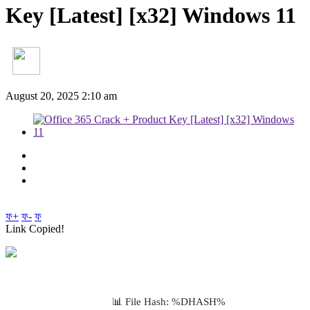
Key [Latest] [x32] Windows 11
August 20, 2025 2:10 am
ফ+
ফ-
ফ
Link Copied!
📊 File Hash: %DHASH%