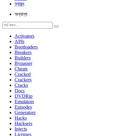
স্বাস্থ্য
অন্যান্য
Activators
APIs
Bootloaders
Breakers
Builders
Bypasser
Cheats
Cracked
Crackers
Cracks
Docs
DVDRip
Emulators
Episodes
Generators
Hacks
Hacksers
Injects
Licenses