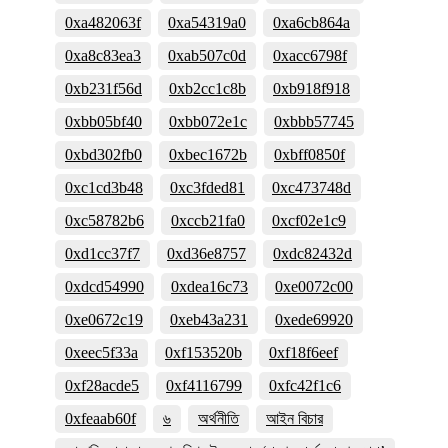
0xa482063f
0xa54319a0
0xa6cb864a
0xa8c83ea3
0xab507c0d
0xacc6798f
0xb231f56d
0xb2cc1c8b
0xb918f918
0xbb05bf40
0xbb072e1c
0xbbb57745
0xbd302fb0
0xbec1672b
0xbff0850f
0xc1cd3b48
0xc3fded81
0xc473748d
0xc58782b6
0xccb21fa0
0xcf02e1c9
0xd1cc37f7
0xd36e8757
0xdc82432d
0xdcd54990
0xdea16c73
0xe0072c00
0xe0672c19
0xeb43a231
0xede69920
0xeec5f33a
0xf153520b
0xf18f6eef
0xf28acde5
0xf4116799
0xfc42f1c6
0xfeaab60f
৬
অর্থনীতি
আইন বিচার