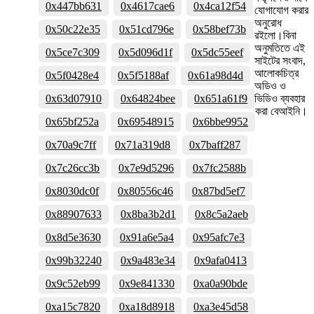
0x447bb631
0x4617cae6
0x4ca12f54
যোগাযোগ করার
অনুরোধ
0x50c22e35
0x51cd796e
0x58bef73b
রইলো।বিনা
অনুমতিতে এই
0x5ce7c309
0x5d096d1f
0x5dc55eef
সাইটের সংবাদ,
আলোকচিত্র
0x5f0428e4
0x5f5188af
0x61a98d4d
অডিও ও
0x63d07910
0x64824bee
0x651a61f9
ভিডিও ব্যবহার
করা বেআইনি।
0x65bf252a
0x69548915
0x6bbe9952
0x70a9c7ff
0x71a319d8
0x7baff287
0x7c26cc3b
0x7e9d5296
0x7fc2588b
0x8030dc0f
0x80556c46
0x87bd5ef7
0x88907633
0x8ba3b2d1
0x8c5a2aeb
0x8d5e3630
0x91a6e5a4
0x95afc7e3
0x99b32240
0x9a483e34
0x9afa0413
0x9c52eb99
0x9e841330
0xa0a90bde
0xa15c7820
0xa18d8918
0xa3e45d58